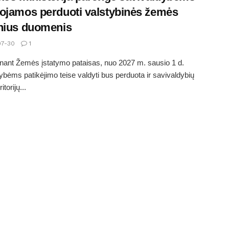
ojamos perduoti valstybinės žemės
nius duomenis
7-30
1
nant Žemės įstatymo pataisas, nuo 2027 m. sausio 1 d.
ybėms patikėjimo teise valdyti bus perduota ir savivaldybių
itorijų...