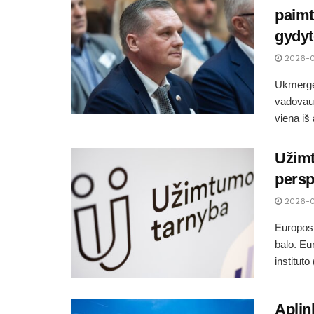
paimt
gydyt
2026-0
Ukmergės
vadovauj
viena iš
Užimt
persp
2026-0
Europos 
balo. Eu
instituto 
Aplin