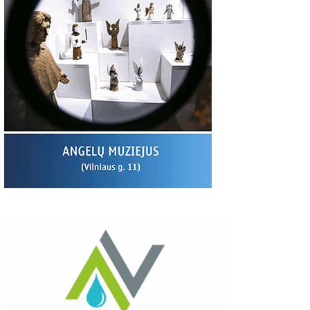
00
06:37
03:19
S:
Giedriaus Šiukščiaus
Latavėnai: pasaulio
Traupis 2 vide
atsiliepimas
lietuvių vyskupo
tėviškė