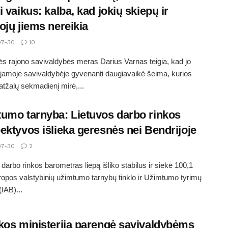
i vaikus: kalba, kad jokių skiepų ir
ojų jiems nereikia
7-30
10
 rajono savivaldybės meras Darius Varnas teigia, kad jo
amoje savivaldybėje gyvenanti daugiavaikė šeima, kurios
 atžalų sekmadienį mirė,...
umo tarnyba: Lietuvos darbo rinkos
ektyvos išlieka geresnės nei Bendrijoje
7-30
2
darbo rinkos barometras liepą išliko stabilus ir siekė 100,1
ropos valstybinių užimtumo tarnybų tinklo ir Užimtumo tyrimų
(IAB)...
kos ministerija parengė savivaldybėms