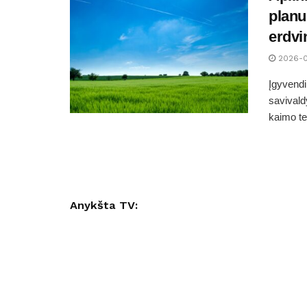
planu
erdvi
2026-0
Įgyvendi
savivald
kaimo ter
Anykšta TV: