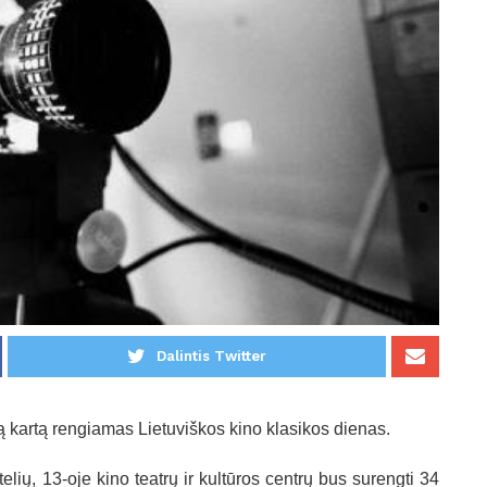
Dalintis Twitter
ą kartą rengiamas Lietuviškos kino klasikos dienas.
elių, 13-oje kino teatrų ir kultūros centrų bus surengti 34