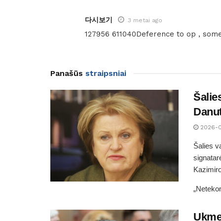
다시보기
3 metai ago
127956 611040Deference to op , some
Panašūs
straipsniai
Šalie
Danut
2026-0
Šalies v
signatar
Kazimiro
„Neteko
Ukmer