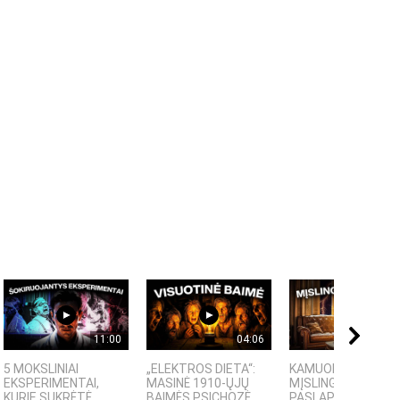
11:00
04:06
09:
5 MOKSLINIAI
„ELEKTROS DIETA“:
KAMUOLINIS ŽAIBA
EKSPERIMENTAI,
MASINĖ 1910-ŲJŲ
MĮSLINGA GAMTOS
KURIE SUKRĖTĖ...
BAIMĖS PSICHOZĖ
PASLAPTIS