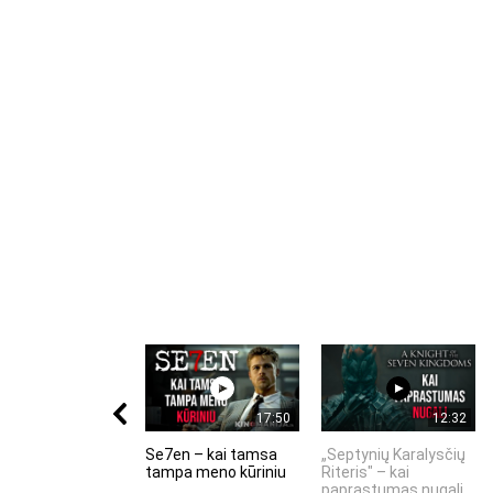
17:50
12:32
Se7en – kai tamsa
„Septynių Karalysčių
tampa meno kūriniu
Riteris" – kai
paprastumas nugali