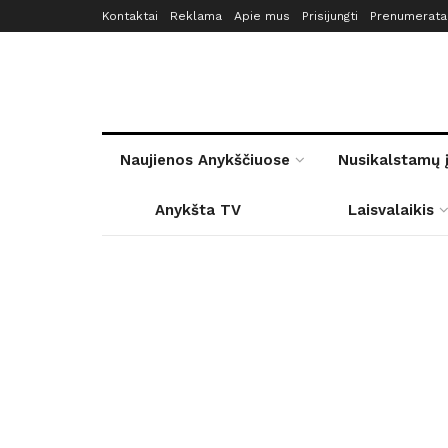
Kontaktai
Reklama
Apie mus
Prisijungti
Prenumerata
Naujienos Anykščiuose
Nusikalstamų 
Anykšta TV
Laisvalaikis