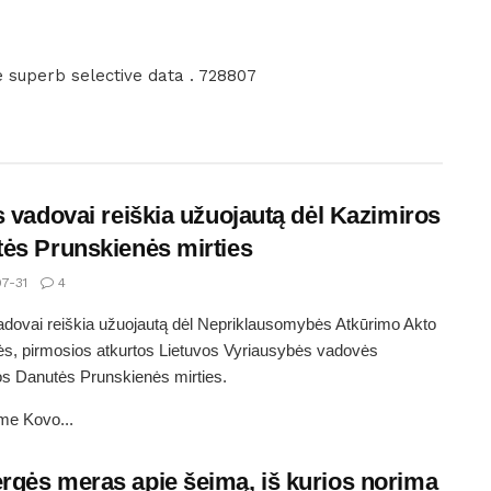
 superb selective data . 728807
s vadovai reiškia užuojautą dėl Kazimiros
ės Prunskienės mirties
7-31
4
adovai reiškia užuojautą dėl Nepriklausomybės Atkūrimo Akto
ės, pirmosios atkurtos Lietuvos Vyriausybės vadovės
s Danutės Prunskienės mirties.
me Kovo...
gės meras apie šeimą, iš kurios norima