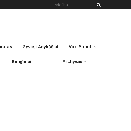
rmatas
Gyvieji Anykščiai
Vox Populi
Renginiai
Archyvas