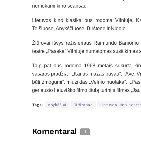
nemokami kino seansai.
Lietuvos kino klasika bus rodoma Vilniuje, K
Telšiuose, Anykščiuose, Birštone ir Nidoje.
Žiūrovai išvys režisieriaus Raimundo Banionio
teatre „Pasaka“ Vilniuje numatomas susitikimas 
Taip pat bus rodoma 1968 metais sukurta kino 
vasaros pradžia“, „Kai aš mažas buvau“, „Ave, Vit
būti žmogumi“, miuziklas „Velnio nuotaka“, „Pask
geriausio lietuviško filmo titulą turintis filmas „Ja
Tags:
Anykščiai
Birštonas
Lietuvos kino centr
Komentarai
1