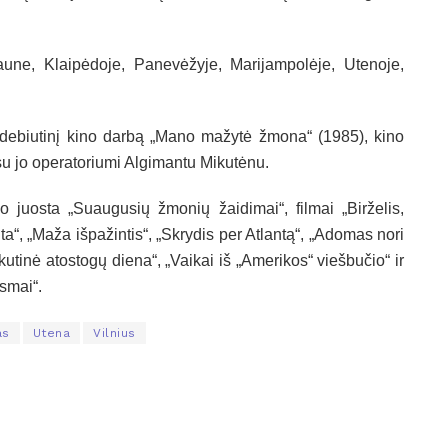
aune, Klaipėdoje, Panevėžyje, Marijampolėje, Utenoje,
 debiutinį kino darbą „Mano mažytė žmona“ (1985), kino
su jo operatoriumi Algimantu Mikutėnu.
juosta „Suaugusių žmonių žaidimai“, filmai „Birželis,
a“, „Maža išpažintis“, „Skrydis per Atlantą“, „Adomas nori
utinė atostogų diena“, „Vaikai iš „Amerikos“ viešbučio“ ir
usmai“.
as
Utena
Vilnius