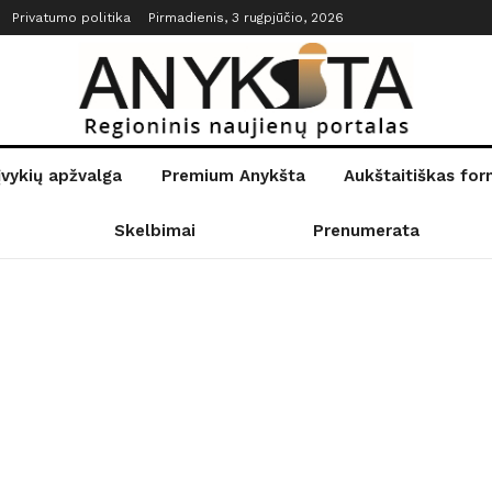
Privatumo politika
Pirmadienis, 3 rugpjūčio, 2026
įvykių apžvalga
Premium Anykšta
Aukštaitiškas fo
Skelbimai
Prenumerata