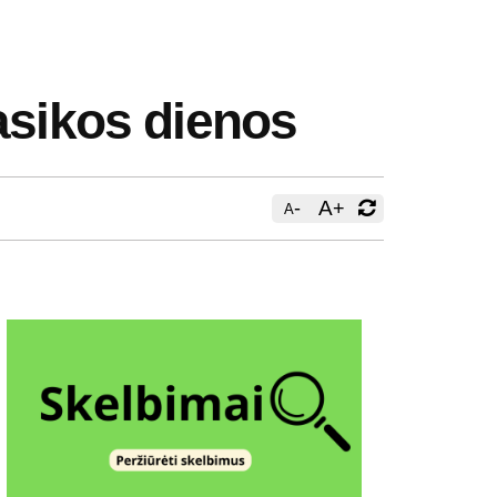
asikos dienos
-
A
+
A