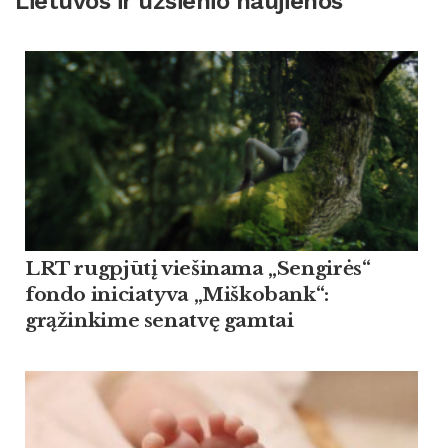
Lietuvos ir užsienio naujienos
LRT rugpjūtį viešinama „Sengirės“
fondo iniciatyva „Miškobank“:
grąžinkime senatvę gamtai