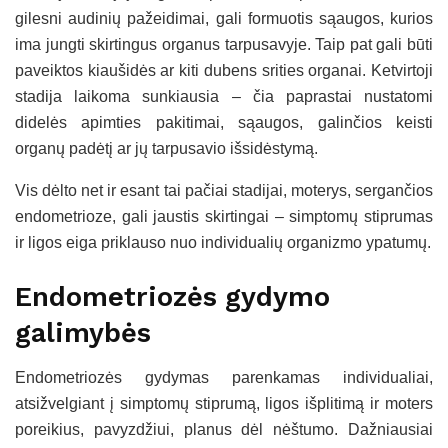
gilesni audinių pažeidimai, gali formuotis sąaugos, kurios
ima jungti skirtingus organus tarpusavyje. Taip pat gali būti
paveiktos kiaušidės ar kiti dubens srities organai. Ketvirtoji
stadija laikoma sunkiausia – čia paprastai nustatomi
didelės apimties pakitimai, sąaugos, galinčios keisti
organų padėtį ar jų tarpusavio išsidėstymą.
Vis dėlto net ir esant tai pačiai stadijai, moterys, sergančios
endometrioze, gali jaustis skirtingai – simptomų stiprumas
ir ligos eiga priklauso nuo individualių organizmo ypatumų.
Endometriozės gydymo
galimybės
Endometriozės gydymas parenkamas individualiai,
atsižvelgiant į simptomų stiprumą, ligos išplitimą ir moters
poreikius, pavyzdžiui, planus dėl nėštumo. Dažniausiai