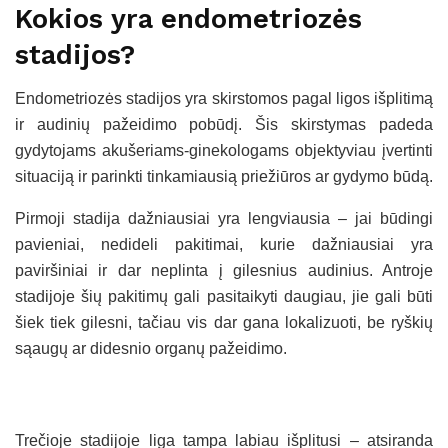
Kokios yra endometriozės
stadijos?
Endometriozės stadijos yra skirstomos pagal ligos išplitimą
ir audinių pažeidimo pobūdį. Šis skirstymas padeda
gydytojams akušeriams-ginekologams objektyviau įvertinti
situaciją ir parinkti tinkamiausią priežiūros ar gydymo būdą.
Pirmoji stadija dažniausiai yra lengviausia – jai būdingi
pavieniai, nedideli pakitimai, kurie dažniausiai yra
paviršiniai ir dar neplinta į gilesnius audinius. Antroje
stadijoje šių pakitimų gali pasitaikyti daugiau, jie gali būti
šiek tiek gilesni, tačiau vis dar gana lokalizuoti, be ryškių
sąaugų ar didesnio organų pažeidimo.
Trečioje stadijoje liga tampa labiau išplitusi – atsiranda