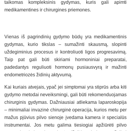
taikomas kompleksinis gydymas, kuris gali apimti
medikamentines ir chirurgines priemones.
Vienas iš pagrindinių gydymo būdų yra medikamentinis
gydymas, kurio tikslas – sumažinti skausmą, slopinti
uždegiminius procesus ir kontroliuoti ligos progresavimą.
Taip pat gali būti skiriami hormoniniai preparatai,
padedantys reguliuoti hormonų pusiausvyrą ir mažinti
endometriozės židinių aktyvumą.
Kai kuriais atvejais, ypač jei simptomai yra stiprūs arba kiti
gydymo metodai neveiksmingi, gali būti rekomenduojamas
chirurginis gydymas. Dažniausiai atliekama laparoskopija
– minimaliai invazinė chirurginė operacija, kurios metu per
mažus pjūvius pilvo sienoje įvedama kamera ir specialūs
instrumentai. Jos metu galima tiesiogiai apžiūrėti pilvo