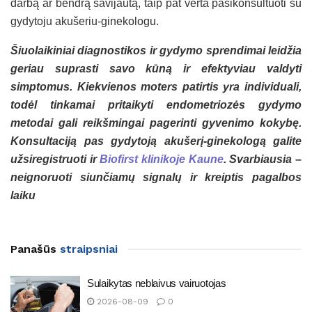
darbą ar bendrą savijautą, taip pat verta pasikonsultuoti su
gydytoju akušeriu-ginekologu.
Šiuolaikiniai diagnostikos ir gydymo sprendimai leidžia
geriau suprasti savo kūną ir efektyviau valdyti
simptomus. Kiekvienos moters patirtis yra individuali,
todėl tinkamai pritaikyti endometriozės gydymo
metodai gali reikšmingai pagerinti gyvenimo kokybę.
Konsultaciją pas gydytoją akušerį-ginekologą galite
užsiregistruoti ir
Biofirst klinikoje Kaune
. Svarbiausia –
neignoruoti siunčiamų signalų ir kreiptis pagalbos
laiku
Panašūs
straipsniai
Sulaikytas neblaivus vairuotojas
2026-08-09
0