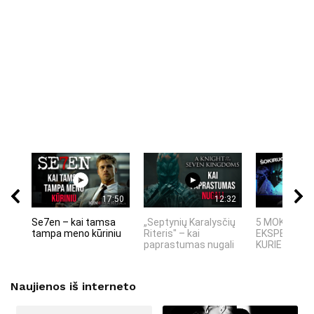
17:50
12:32
Se7en – kai tamsa
„Septynių Karalysčių
5 MOKSLINIA
tampa meno kūriniu
Riteris" – kai
EKSPERIMEN
paprastumas nugali
KURIE SUKRĖT
Naujienos iš interneto