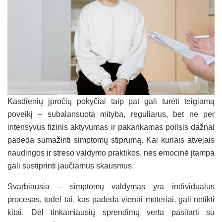
Kasdienių įpročių pokyčiai taip pat gali turėti teigiamą
poveikį – subalansuota mityba, reguliarus, bet ne per
intensyvus fizinis aktyvumas ir pakankamas poilsis dažnai
padeda sumažinti simptomų stiprumą. Kai kuriais atvejais
naudingos ir streso valdymo praktikos, nes emocinė įtampa
gali sustiprinti jaučiamus skausmus.
Svarbiausia – simptomų valdymas yra individualus
procesas, todėl tai, kas padeda vienai moteriai, gali netikti
kitai. Dėl tinkamiausių sprendimų verta pasitarti su