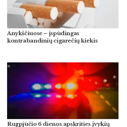
Anykščiuose – įspūdingas
kontrabandinių cigarečių kiekis
Rugpjūčio 6 dienos apskrities įvykių