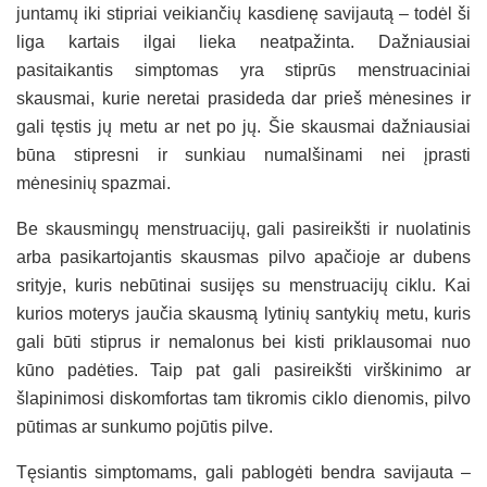
juntamų iki stipriai veikiančių kasdienę savijautą – todėl ši
liga kartais ilgai lieka neatpažinta. Dažniausiai
pasitaikantis simptomas yra stiprūs menstruaciniai
skausmai, kurie neretai prasideda dar prieš mėnesines ir
gali tęstis jų metu ar net po jų. Šie skausmai dažniausiai
būna stipresni ir sunkiau numalšinami nei įprasti
mėnesinių spazmai.
Be skausmingų menstruacijų, gali pasireikšti ir nuolatinis
arba pasikartojantis skausmas pilvo apačioje ar dubens
srityje, kuris nebūtinai susijęs su menstruacijų ciklu. Kai
kurios moterys jaučia skausmą lytinių santykių metu, kuris
gali būti stiprus ir nemalonus bei kisti priklausomai nuo
kūno padėties. Taip pat gali pasireikšti virškinimo ar
šlapinimosi diskomfortas tam tikromis ciklo dienomis, pilvo
pūtimas ar sunkumo pojūtis pilve.
Tęsiantis simptomams, gali pablogėti bendra savijauta –