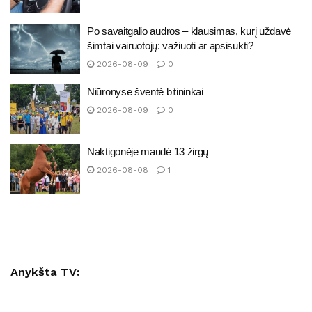
Po savaitgalio audros – klausimas, kurį uždavė
šimtai vairuotojų: važiuoti ar apsisukti?
2026-08-09
0
Niūronyse šventė bitininkai
2026-08-09
0
Naktigonėje maudė 13 žirgų
2026-08-08
1
Anykšta TV: