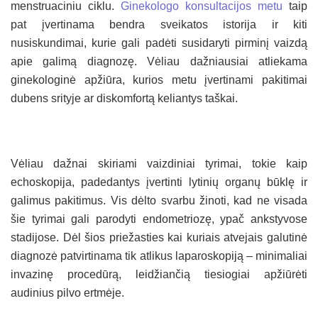
menstruaciniu ciklu.
Ginekologo konsultacijos metu
taip
pat įvertinama bendra sveikatos istorija ir kiti
nusiskundimai, kurie gali padėti susidaryti pirminį vaizdą
apie galimą diagnozę. Vėliau dažniausiai atliekama
ginekologinė apžiūra, kurios metu įvertinami pakitimai
dubens srityje ar diskomfortą keliantys taškai.
Vėliau dažnai skiriami vaizdiniai tyrimai, tokie kaip
echoskopija, padedantys įvertinti lytinių organų būklę ir
galimus pakitimus. Vis dėlto svarbu žinoti, kad ne visada
šie tyrimai gali parodyti endometriozę, ypač ankstyvose
stadijose. Dėl šios priežasties kai kuriais atvejais galutinė
diagnozė patvirtinama tik atlikus laparoskopiją – minimaliai
invazinę procedūrą, leidžiančią tiesiogiai apžiūrėti
audinius pilvo ertmėje.