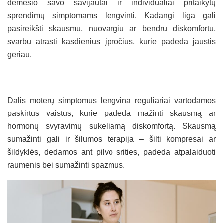
dėmesio savo savijautai ir individualiai pritaikytų
sprendimų simptomams lengvinti. Kadangi liga gali
pasireikšti skausmu, nuovargiu ar bendru diskomfortu,
svarbu atrasti kasdienius įpročius, kurie padeda jaustis
geriau.
Dalis moterų simptomus lengvina reguliariai vartodamos
paskirtus vaistus, kurie padeda mažinti skausmą ar
hormonų svyravimų sukeliamą diskomfortą. Skausmą
sumažinti gali ir šilumos terapija – šilti kompresai ar
šildyklės, dedamos ant pilvo srities, padeda atpalaiduoti
raumenis bei sumažinti spazmus.