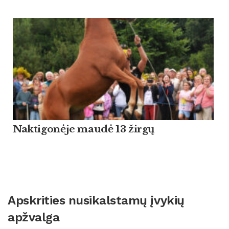
Naktigonėje maudė 13 žirgų
Apskrities nusikalstamų įvykių
apžvalga