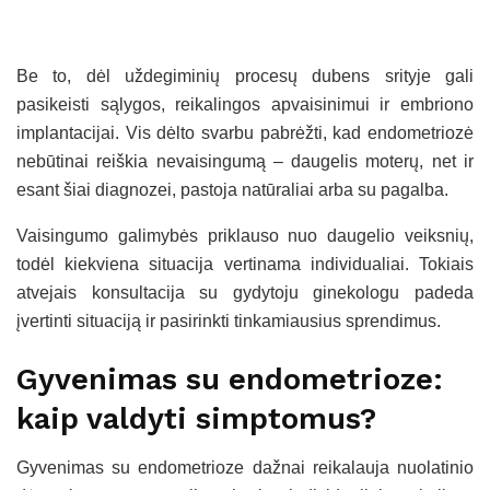
Be to, dėl uždegiminių procesų dubens srityje gali
pasikeisti sąlygos, reikalingos apvaisinimui ir embriono
implantacijai. Vis dėlto svarbu pabrėžti, kad endometriozė
nebūtinai reiškia nevaisingumą – daugelis moterų, net ir
esant šiai diagnozei, pastoja natūraliai arba su pagalba.
Vaisingumo galimybės priklauso nuo daugelio veiksnių,
todėl kiekviena situacija vertinama individualiai. Tokiais
atvejais konsultacija su gydytoju ginekologu padeda
įvertinti situaciją ir pasirinkti tinkamiausius sprendimus.
Gyvenimas su endometrioze:
kaip valdyti simptomus?
Gyvenimas su endometrioze dažnai reikalauja nuolatinio