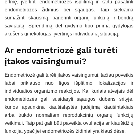
ertmę, įvertinti endometriozės išplitimą ir kartu pašalinti
endometriozės židinius bei sąaugas. Taip siekiama
sumažinti skausmą, pagerinti organų funkciją ir bendrą
savijautą. Sprendimą dėl gydymo tipo priima gydytojas
akušeris ginekologas, įvertinęs individualią situaciją.
Ar endometriozė gali turėti
įtakos vaisingumui?
Endometriozė gali turėti įtakos vaisingumui, tačiau poveikis
labai priklauso nuo ligos išplitimo, lokalizacijos ir
individualios organizmo reakcijos. Kai kuriais atvejais dėl
endometriozės gali susidaryti sąaugos dubens srityje,
kurios apsunkina kiaušialąstės judėjimą kiaušintakiais
arba trukdo normaliam reprodukcinių organų funkcijų
veikimui. Taip pat gali būti paveikta ovuliacija ar kiaušidžių
funkcija, ypač jei endometriozės židiniai yra kiaušidėse.