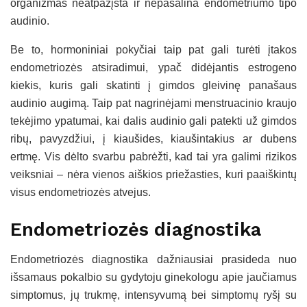
organizmas neatpažįsta ir nepašalina endometriumo tipo
audinio.
Be to, hormoniniai pokyčiai taip pat gali turėti įtakos
endometriozės atsiradimui, ypač didėjantis estrogeno
kiekis, kuris gali skatinti į gimdos gleivinę panašaus
audinio augimą. Taip pat nagrinėjami menstruacinio kraujo
tekėjimo ypatumai, kai dalis audinio gali patekti už gimdos
ribų, pavyzdžiui, į kiaušides, kiaušintakius ar dubens
ertmę. Vis dėlto svarbu pabrėžti, kad tai yra galimi rizikos
veiksniai – nėra vienos aiškios priežasties, kuri paaiškintų
visus endometriozės atvejus.
Endometriozės diagnostika
Endometriozės diagnostika dažniausiai prasideda nuo
išsamaus pokalbio su gydytoju ginekologu apie jaučiamus
simptomus, jų trukmę, intensyvumą bei simptomų ryšį su