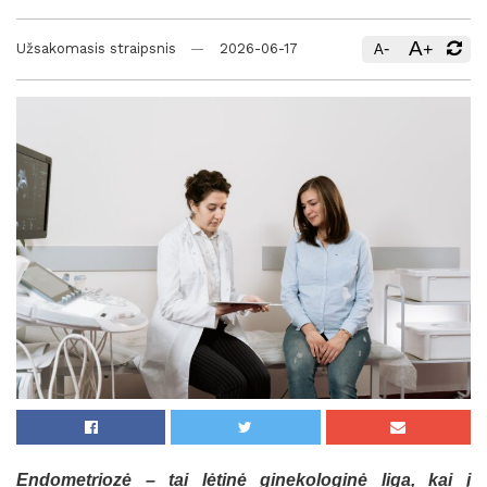
A
-
+
Užsakomasis straipsnis
2026-06-17
A
Endometriozė – tai lėtinė ginekologinė liga, kai į