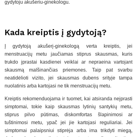
gydytoju akušeriu-ginekologu.
Kada kreiptis į gydytoją?
Į gydytoją akušerį-ginekologą verta kreiptis, jei
menstruacijų metu jaučiamas stiprus skausmas, kuris
trukdo įprastai kasdienei veiklai ar nepraeina vartojant
skausmą malšinančias priemones. Taip pat svarbu
neatidėlioti vizito, jei skausmas dubens srityje tampa
nuolatinis arba kartojasi ne tik menstruacijų metu.
Kreiptis rekomenduojama ir tuomet, kai atsiranda neįprasti
simptomai, tokie kaip skausmas lytinių santykių metu,
stiprus pilvo pūtimas, diskomfortas šlapinimosi ar
tuštinimosi metu, ypač jei jie kartojasi reguliariai. Jei
simptomai palaipsniui stiprėja arba ima trikdyti miegą,