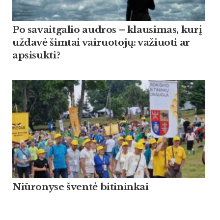
Po savaitgalio audros – klausimas, kurį
uždavė šimtai vairuotojų: važiuoti ar
apsisukti?
Niūronyse šventė bitininkai