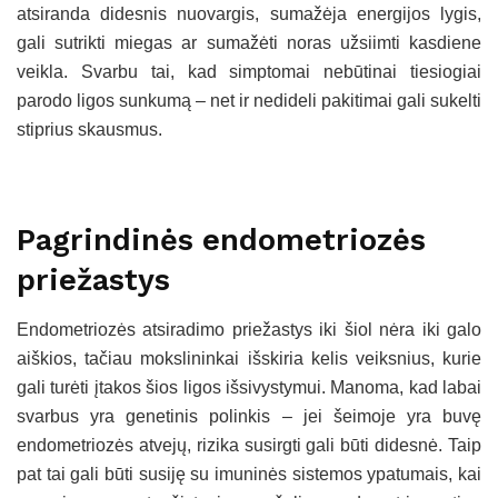
atsiranda didesnis nuovargis, sumažėja energijos lygis,
gali sutrikti miegas ar sumažėti noras užsiimti kasdiene
veikla. Svarbu tai, kad simptomai nebūtinai tiesiogiai
parodo ligos sunkumą – net ir nedideli pakitimai gali sukelti
stiprius skausmus.
Pagrindinės endometriozės
priežastys
Endometriozės atsiradimo priežastys iki šiol nėra iki galo
aiškios, tačiau mokslininkai išskiria kelis veiksnius, kurie
gali turėti įtakos šios ligos išsivystymui. Manoma, kad labai
svarbus yra genetinis polinkis – jei šeimoje yra buvę
endometriozės atvejų, rizika susirgti gali būti didesnė. Taip
pat tai gali būti susiję su imuninės sistemos ypatumais, kai