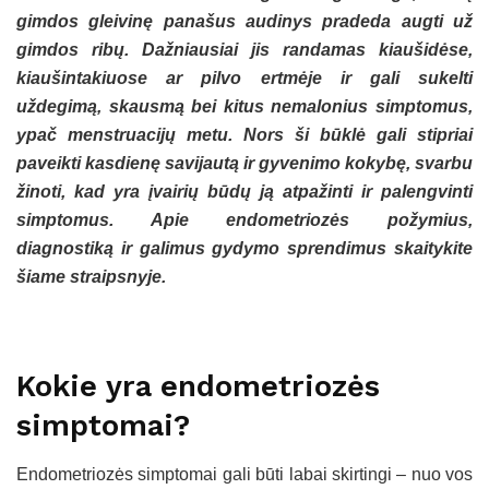
gimdos gleivinę panašus audinys pradeda augti už
gimdos ribų. Dažniausiai jis randamas kiaušidėse,
kiaušintakiuose ar pilvo ertmėje ir gali sukelti
uždegimą, skausmą bei kitus nemalonius simptomus,
ypač menstruacijų metu. Nors ši būklė gali stipriai
paveikti kasdienę savijautą ir gyvenimo kokybę, svarbu
žinoti, kad yra įvairių būdų ją atpažinti ir palengvinti
simptomus. Apie endometriozės požymius,
diagnostiką ir galimus gydymo sprendimus skaitykite
šiame straipsnyje.
Kokie yra endometriozės
simptomai?
Endometriozės simptomai gali būti labai skirtingi – nuo vos