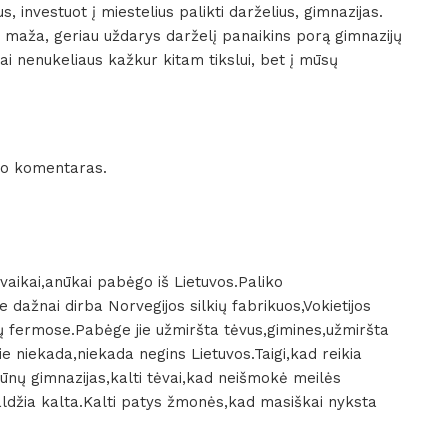
s, investuot į miestelius palikti darželius, gimnazijas.
ų maža, geriau uždarys darželį panaikins porą gimnazijų
igai nenukeliaus kažkur kitam tikslui, bet į mūsų
avo komentaras.
ų vaikai,anūkai pabėgo iš Lietuvos.Paliko
ie dažnai dirba Norvegijos silkių fabrikuos,Vokietijos
ų fermose.Pabėge jie užmiršta tėvus,gimines,užmiršta
jie niekada,niekada negins Lietuvos.Taigi,kad reikia
ūnų gimnazijas,kalti tėvai,kad neišmokė meilės
valdžia kalta.Kalti patys žmonės,kad masiškai nyksta