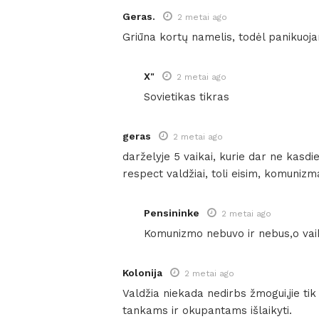
Geras.
2 metai ago
Griūna kortų namelis, todėl panikuoja
X"
2 metai ago
Sovietikas tikras
geras
2 metai ago
darželyje 5 vaikai, kurie dar ne kasdi
respect valdžiai, toli eisim, komunizm
Pensininke
2 metai ago
Komunizmo nebuvo ir nebus,o vai
Kolonija
2 metai ago
Valdžia niekada nedirbs žmogui,jie tik
tankams ir okupantams išlaikyti.