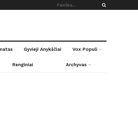
rmatas
Gyvieji Anykščiai
Vox Populi
Renginiai
Archyvas