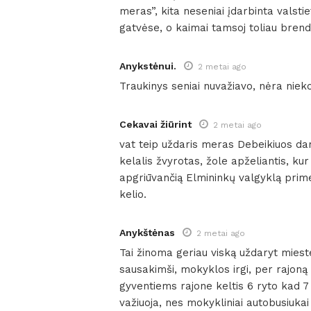
meras”, kita neseniai įdarbinta valstie
gatvėse, o kaimai tamsoj toliau brenda
Anykstėnui.
2 metai ago
Traukinys seniai nuvažiavo, nėra niek
Cekavai žiūrint
2 metai ago
vat teip uždaris meras Debeikiuos darž
kelalis žvyrotas, žole apželiantis, k
apgriūvančią Elmininkų valgyklą prime
kelio.
Anykštėnas
2 metai ago
Tai žinoma geriau viską uždaryt miestel
sausakimši, mokyklos irgi, per rajoną 
gyventiems rajone keltis 6 ryto kad 7 
važiuoja, nes mokykliniai autobusiuka