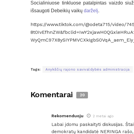
Socialiniuose tinkluose patalpintas vaizdo si
išsaugoti Debeikių vaikų
darželį
.
https://www.tiktok.com/@odeta715/video/7
8t0IvEfhnZW&fbclid=IwY2xjawH0QGxleHRu
WyQmC97X8ySIYPMVCXkIgbS0VqA_aem_Eiy
Tags:
Anykščių rajono savivaldybės administracija
Komentarai
20
Rekomenduoju
2 metai ago
Labai įdomu paskaityti diskusijas. Šta
demokratų kandidatė NERINGA rašo, ka