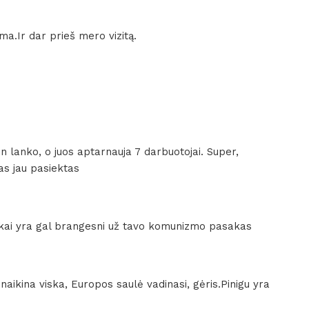
ma.Ir dar prieš mero vizitą.
en lanko, o juos aptarnauja 7 darbuotojai. Super,
as jau pasiektas
kai yra gal brangesni už tavo komunizmo pasakas
 naikina viska, Europos saulė vadinasi, gėris.Pinigu yra