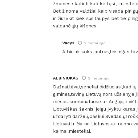
žmones skatinti kad keltųsi į miesteliu
Bet žinoma valdžiai kaip visada pinig
ir žiūrėkit kiek susitaupys bet tie pin
valdančiųjų kišenes.
Vacys
2 metai ago
Albiniuk koks jautrus,teisingas t
ALBINIUKAS
2 metai ago
Dažnai,tėvai,seneliai didžiuojasi,kad j
gimines,tėvinę,Lietuvą,nors užsienyje j
mėsos kombinatuose ar Anglijoje višt
Lietuviškas šaknis, jeigu įvyktu karas 
uždaryti darželį,paskui Svedasų,Trošk
Lietuvai.Ir čia ne Lietuvos ar rajono 
kaimai,miesteliai.