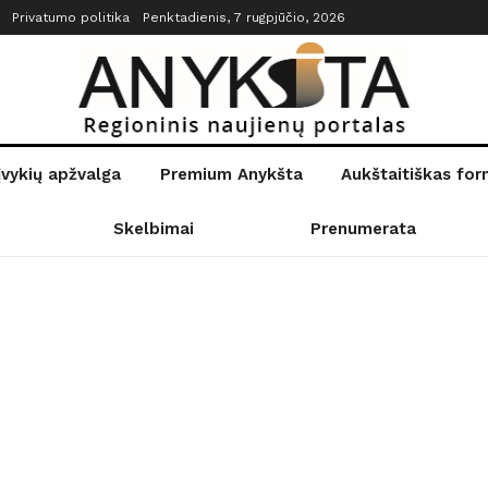
Privatumo politika
Penktadienis, 7 rugpjūčio, 2026
įvykių apžvalga
Premium Anykšta
Aukštaitiškas fo
Skelbimai
Prenumerata