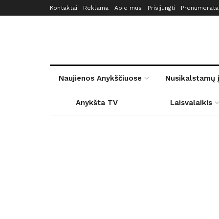
Kontaktai
Reklama
Apie mus
Prisijungti
Prenumerata
Naujienos Anykščiuose
Nusikalstamų 
Anykšta TV
Laisvalaikis