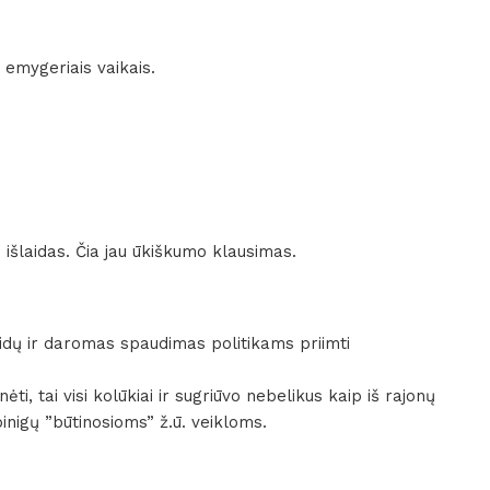
 emygeriais vaikais.
 išlaidas. Čia jau ūkiškumo klausimas.
laidų ir daromas spaudimas politikams priimti
ėti, tai visi kolūkiai ir sugriūvo nebelikus kaip iš rajonų
inigų ”būtinosioms” ž.ū. veikloms.