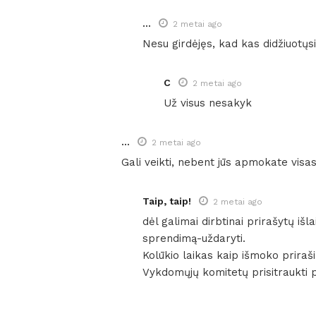
...
2 metai ago
Nesu girdėjęs, kad kas didžiuotųsi
C
2 metai ago
Už visus nesakyk
...
2 metai ago
Gali veikti, nebent jūs apmokate visas
Taip, taip!
2 metai ago
dėl galimai dirbtinai prirašytų iš
sprendimą-uždaryti.
Kolūkio laikas kaip išmoko prirašin
Vykdomųjų komitetų prisitraukti p