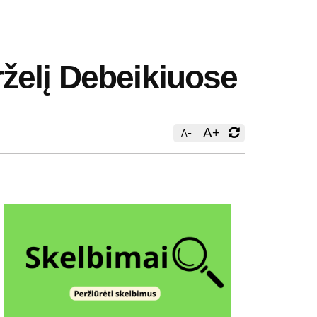
želį Debeikiuose
-
A
+
A