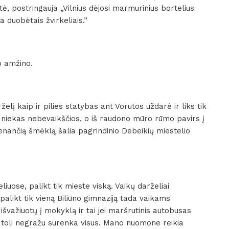
tė, postringauja „Vilnius dėjosi marmurinius bortelius
 duobėtais žvirkeliais.”
o amžino.
elį kaip ir pilies statybas ant Vorutos uždarė ir liks tik
ur niekas nebevaikščios, o iš raudono mūro rūmo pavirs į
nančią šmėklą šalia pagrindinio Debeikių miestelio
iuose, palikt tik mieste viską. Vaikų darželiai
palikt tik vieną Biliūno gimnaziją tada vaikams
išvažiuotų į mokyklą ir tai jei maršrutinis autobusas
i toli negražu surenka visus. Mano nuomone reikia