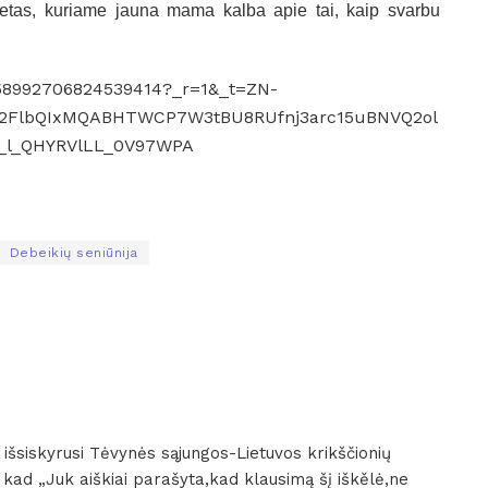
užetas, kuriame jauna mama kalba apie tai, kaip svarbu
458992706824539414?_r=1&_t=ZN-
A2FlbQIxMQABHTWCP7W3tBU8RUfnj3arc15uBNVQ2ol
_l_QHYRVlLL_0V97WPA
Debeikių seniūnija
i išsiskyrusi Tėvynės sąjungos-Lietuvos krikščionių
d „Juk aiškiai parašyta,kad klausimą šį iškělė,ne