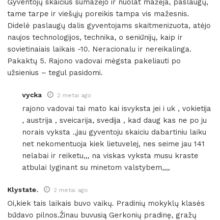
Gyventojų skaičius sumažėjo ir nuolat mažėja, paslaugų,
tame tarpe ir viešųjų poreikis tampa vis mažesnis.
Didelė paslaugų dalis gyventojams skaitmenizuota, atėjo
naujos technologijos, technika, o seniūnijų, kaip ir
sovietinaiais laikais -10. Neracionalu ir nereikalinga.
Pakaktų 5. Rajono vadovai mėgsta pakeliauti po
užsienius – tegul pasidomi.
vycka
2 metai ago
rajono vadovai tai mato kai isvyksta jei i uk , vokietija
, austrija , sveicarija, svedija , kad daug kas ne po ju
norais vyksta .,jau gyventoju skaiciu dabartiniu laiku
net nekomentuoja kiek lietuvelej, nes seime jau 141
nelabai ir reiketu,,, na viskas vyksta musu kraste
atbulai lyginant su minetom valstybem,,,,
Klystate.
2 metai ago
Oi,kiek tais laikais buvo vaikų. Pradinių mokyklų klasės
būdavo pilnos.Žinau buvusią Gerkonių pradinę, gražų