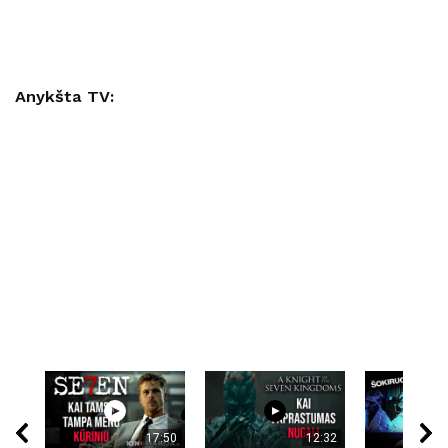
Anykšta TV:
17:50
12:32