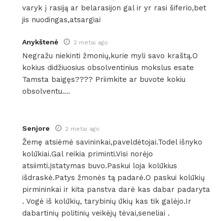
varyk į rasiją ar belarasijon gal ir yr rasi šiferio,bet
jis nuodingas,atsargiai
Anykštenė
2 metai ago
Negražu niekinti žmonių,kurie myli savo kraštą.O
kokius didžiuosius obsolventinius mokslus esate
Tamsta baigęs???? Priimkite ar buvote kokiu
obsolventu….
Senjore
2 metai ago
Žemę atsiėmė savininkai,paveldėtojai.Todel išnyko
kolūkiai.Gal reikia priminti.Visi norėjo
atsiimti.Įstatymas buvo.Paskui loja kolūkius
išdraskė.Patys žmonės tą padarė.O paskui kolūkių
pirmininkai ir kita panstva darė kas dabar padaryta
. Vogė iš kolūkių, tarybinių ūkių kas tik galėjo.Ir
dabartinių politinių veikėjų tėvai,seneliai .