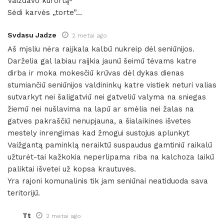
Vaizdavo kurortą-
Sėdi karvės „torte”…
Svdasu Jadze
2 metai ago
Aš mįsliu nėra raijkala kalbū nukreip dėl seniūnijos.
Darželia gal labiau raijkia jaunū šeimū tėvams katre
dirba ir moka mokesčiū krūvas dėl dykas dienas
stumiančiū seniūnijos valdininkų katre vistiek neturi valias
sutvarkyt nei šaligatviū nei gatveliū valyma na sniegas
žiemū nei nušlavima na lapū ar smėlia nei žalas na
gatves pakraščiū nenupjauna, a šialaikines išvetes
mestely inrengimas kad žmogui sustojus aplunkyt
Vaižgantą paminklą neraiktū suspaudus gamtiniū raikalū
užturėt-tai kažkokia neperlipama riba na kalchoza laikū
paliktai išvetei už kopsa krautuves.
Yra rajoni komunalinis tik jam seniūnai neatiduoda sava
teritorijū.
Tt
2 metai ago