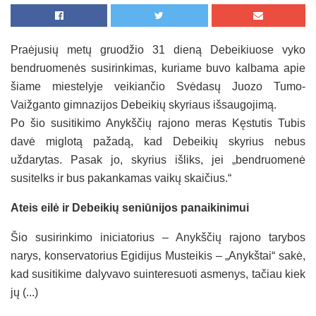
Praėjusių metų gruodžio 31 dieną Debeikiuose vyko
bendruomenės susirinkimas, kuriame buvo kalbama apie
šiame miestelyje veikiančio Svėdasų Juozo Tumo-
Vaižganto gimnazijos Debeikių skyriaus išsaugojimą.
Po šio susitikimo Anykščių rajono meras Kęstutis Tubis
davė miglotą pažadą, kad Debeikių skyrius nebus
uždarytas. Pasak jo, skyrius išliks, jei „bendruomenė
susitelks ir bus pakankamas vaikų skaičius.“
Ateis eilė ir Debeikių seniūnijos panaikinimui
Šio susirinkimo iniciatorius – Anykščių rajono tarybos
narys, konservatorius Egidijus Musteikis – „Anykštai“ sakė,
kad susitikime dalyvavo suinteresuoti asmenys, tačiau kiek
jų (...)