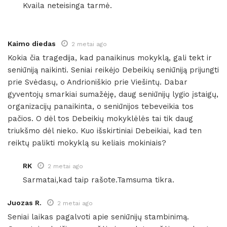
Kvaila neteisinga tarmė.
Kaimo diedas
2 metai ago
Kokia čia tragedija, kad panaikinus mokyklą, gali tekt ir
seniūniją naikinti. Seniai reikėjo Debeikių seniūniją prijungti
prie Svėdasų, o Andrioniškio prie Viešintų. Dabar
gyventojų smarkiai sumažėję, daug seniūnijų lygio įstaigų,
organizacijų panaikinta, o seniūnijos tebeveikia tos
pačios. O dėl tos Debeikių mokyklėlės tai tik daug
triukšmo dėl nieko. Kuo išskirtiniai Debeikiai, kad ten
reiktų palikti mokyklą su keliais mokiniais?
RK
2 metai ago
Sarmatai,kad taip rašote.Tamsuma tikra.
Juozas R.
2 metai ago
Seniai laikas pagalvoti apie seniūnijų stambinimą.