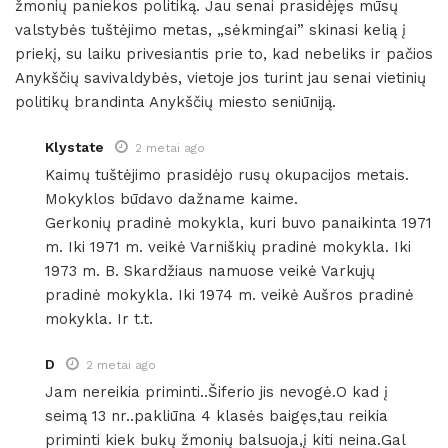
žmonių paniekos politiką. Jau senai prasidėjęs mūsų
valstybės tuštėjimo metas, „sėkmingai” skinasi kelią į
priekį, su laiku privesiantis prie to, kad nebeliks ir pačios
Anykščių savivaldybės, vietoje jos turint jau senai vietinių
politikų brandinta Anykščių miesto seniūniją.
Klystate
2 metai ago
Kaimų tuštėjimo prasidėjo rusų okupacijos metais.
Mokyklos būdavo dažname kaime.
Gerkonių pradinė mokykla, kuri buvo panaikinta 1971
m. Iki 1971 m. veikė Varniškių pradinė mokykla. Iki
1973 m. B. Skardžiaus namuose veikė Varkujų
pradinė mokykla. Iki 1974 m. veikė Aušros pradinė
mokykla. Ir t.t.
D
2 metai ago
Jam nereikia priminti..Šiferio jis nevogė.O kad į
seimą 13 nr..pakliūna 4 klasės baigęs,tau reikia
priminti kiek bukų žmonių balsuoja,į kiti neina.Gal