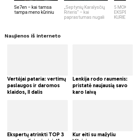
Se7en – kai tamsa
„Septynių Karalysčių
5 MOKSLINIA
tampa meno kūriniu
Riteris" – kai
EKSPERIMEN
paprastumas nugali
KURIE SUKRĖT
Naujienos iš interneto