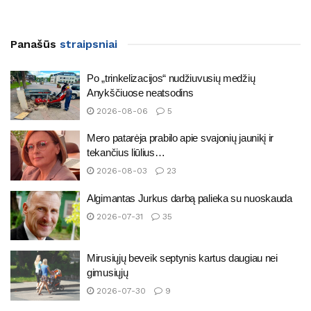
Panašūs
straipsniai
Po „trinkelizacijos“ nudžiuvusių medžių
Anykščiuose neatsodins
2026-08-06
5
Mero patarėja prabilo apie svajonių jaunikį ir
tekančius liūlius…
2026-08-03
23
Algimantas Jurkus darbą palieka su nuoskauda
2026-07-31
35
Mirusiųjų beveik septynis kartus daugiau nei
gimusiųjų
2026-07-30
9