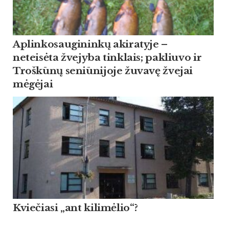
Aplinkosaugininkų akiratyje –
neteisėta žvejyba tinklais; pakliuvo ir
Troškūnų seniūnijoje žuvavę žvejai
mėgėjai
Kviečiasi „ant kilimėlio“?