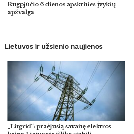
Rugpjūčio 6 dienos apskrities įvykių
apžvalga
Lietuvos ir užsienio naujienos
„Litgrid“: praėjusią savaitę elektros