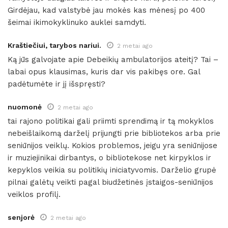
Girdėjau, kad valstybė jau mokės kas mėnesį po 400
šeimai ikimokyklinuko auklei samdyti.
Kraštiečiui, tarybos nariui.
2 metai ago
Ką jūs galvojate apie Debeikių ambulatorijos ateitį? Tai –
labai opus klausimas, kuris dar vis pakibęs ore. Gal
padėtumėte ir jį išspręsti?
nuomonė
2 metai ago
tai rajono politikai gali priimti sprendimą ir tą mokyklos
nebeišlaikomą darželį prijungti prie bibliotekos arba prie
seniūnijos veiklų. Kokios problemos, jeigu yra seniūnijose
ir muziejinikai dirbantys, o bibliotekose net kirpyklos ir
kepyklos veikia su politikių iniciatyvomis. Darželio grupė
pilnai galėtų veikti pagal biudžetinės įstaigos-seniūnijos
veiklos profilį.
senjorė
2 metai ago