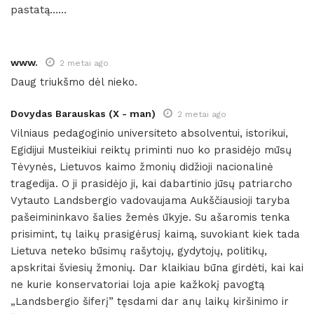
pastatą……
www.
2 metai ago
Daug triukšmo dėl nieko.
Dovydas Barauskas (X - man)
2 metai ago
Vilniaus pedagoginio universiteto absolventui, istorikui,
Egidijui Musteikiui reiktų priminti nuo ko prasidėjo mūsų
Tėvynės, Lietuvos kaimo žmonių didžioji nacionalinė
tragedija. O ji prasidėjo ji, kai dabartinio jūsų patriarcho
Vytauto Landsbergio vadovaujama Aukščiausioji taryba
pašeimininkavo šalies žemės ūkyje. Su ašaromis tenka
prisimint, tų laikų prasigėrusį kaimą, suvokiant kiek tada
Lietuva neteko būsimų rašytojų, gydytojų, politikų,
apskritai šviesių žmonių. Dar klaikiau būna girdėti, kai kai
ne kurie konservatoriai loja apie kažkokį pavogtą
„Landsbergio šiferį” tęsdami dar anų laikų kiršinimo ir