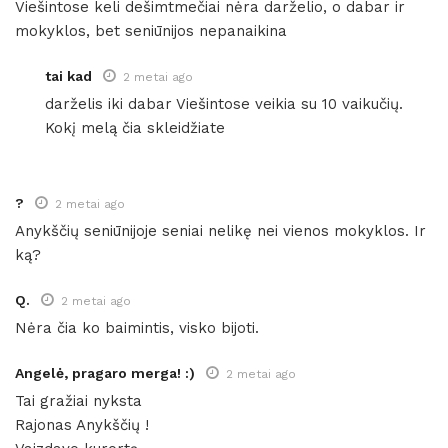
Viešintose keli dešimtmečiai nėra darželio, o dabar ir
mokyklos, bet seniūnijos nepanaikina
tai kad
2 metai ago
darželis iki dabar Viešintose veikia su 10 vaikučių.
Kokį melą čia skleidžiate
?
2 metai ago
Anykščių seniūnijoje seniai nelikę nei vienos mokyklos. Ir
ką?
Q.
2 metai ago
Nėra čia ko baimintis, visko bijoti.
Angelė, pragaro merga! :)
2 metai ago
Tai gražiai nyksta
Rajonas Anykščių !