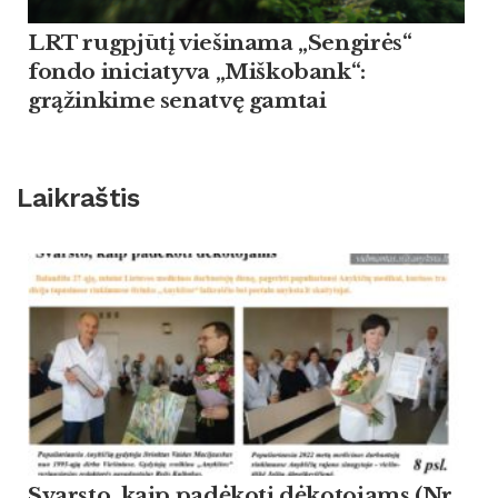
LRT rugpjūtį viešinama „Sengirės“
fondo iniciatyva „Miškobank“:
grąžinkime senatvę gamtai
Laikraštis
Svarsto, kaip padėkoti dėkotojams (Nr.