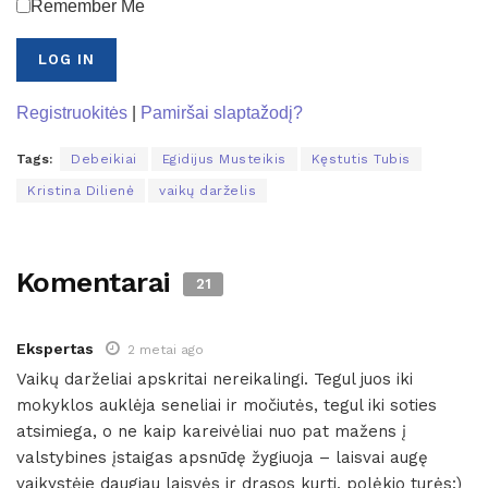
Remember Me
Registruokitės
|
Pamiršai slaptažodį?
Tags:
Debeikiai
Egidijus Musteikis
Kęstutis Tubis
Kristina Dilienė
vaikų darželis
Komentarai
21
Ekspertas
2 metai ago
Vaikų darželiai apskritai nereikalingi. Tegul juos iki
mokyklos auklėja seneliai ir močiutės, tegul iki soties
atsimiega, o ne kaip kareivėliai nuo pat mažens į
valstybines įstaigas apsnūdę žygiuoja – laisvai augę
vaikystėje daugiau laisvės ir drąsos kurti, polėkio turės:)