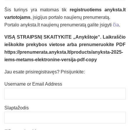
Šis turinys yra matomas tik
registruotiems anyksta.lt
vartotojams
, įsigijus portalo naujienų prenumeratą.
Portalo anyksta.lt naujienų prenumeratą galite įsigyti
čia
.
VISĄ STRAIPSNĮ SKAITYKITE „Anykštoje“. Laikraščio
ieškokite prekybos vietose arba prenumeruokite PDF
https://prenumerata.anyksta.lt/products/anyksta-2025-
iems-metams-elektronine-versija-pdf-copy
Jau esate prisiregistravęs? Prisijunkite:
Username or Email Address
Slaptažodis