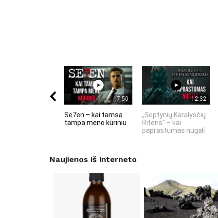
17:50
12:32
Se7en – kai tamsa
„Septynių Karalysčių
tampa meno kūriniu
Riteris" – kai
paprastumas nugali
Naujienos iš interneto