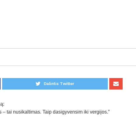
Dalintis Twitter
ą:
 tai nusikaltimas. Taip dasigyvensim iki vergijos.”