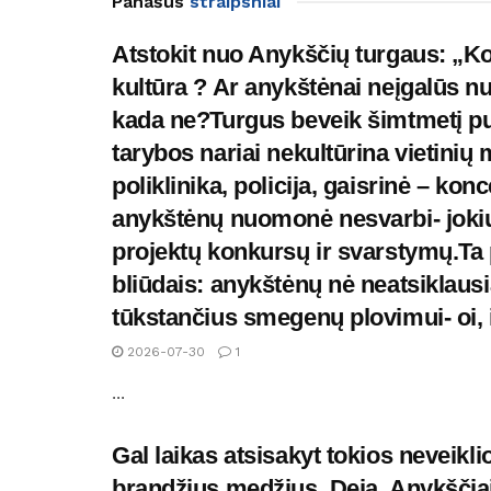
Panašūs
straipsniai
Atstokit nuo Anykščių turgaus: „Kod
kultūra ? Ar anykštėnai neįgalūs nu
kada ne?Turgus beveik šimtmetį pui
tarybos nariai nekultūrina vietinių
poliklinika, policija, gaisrinė – kon
anykštėnų nuomonė nesvarbi- jokių 
projektų konkursų ir svarstymų.Ta p
bliūdais: anykštėnų nė neatsiklausi
tūkstančius smegenų plovimui- oi, imk
2026-07-30
1
...
Gal laikas atsisakyt tokios neveikl
brandžius medžius. Deja, Anykščia