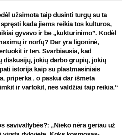
ėl užsimota taip dusinti turgų su ta
spręsti kada jiems reikia tos kultūros,
kiai gyvavo ir be „kuktūrinimo”. Kodėl
 maximų ir norfų? Dar yra ligoninė,
certuokit ir ten. Svarbiausia, kad
diskusijų, jokių darbo grupių, jokių
ati istorija kaip su plastmasiniais
a, priperka , o paskui dar išmeta
it ir vartokit, nes valdžiai taip reikia.“
ios savivalfybės?: „Nieko nėra geriau už
i virsta dykviete. Koks kosmosas-