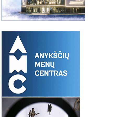
00
06:37
03:19
S:
Giedriaus Šiukščiaus
Latavėnai: pasaulio
Traupis 2 vide
atsiliepimas
lietuvių vyskupo
tėviškė