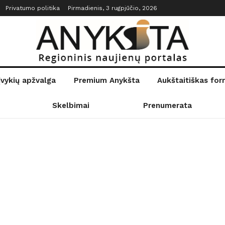
Privatumo politika
Pirmadienis, 3 rugpjūčio, 2026
įvykių apžvalga
Premium Anykšta
Aukštaitiškas fo
Skelbimai
Prenumerata