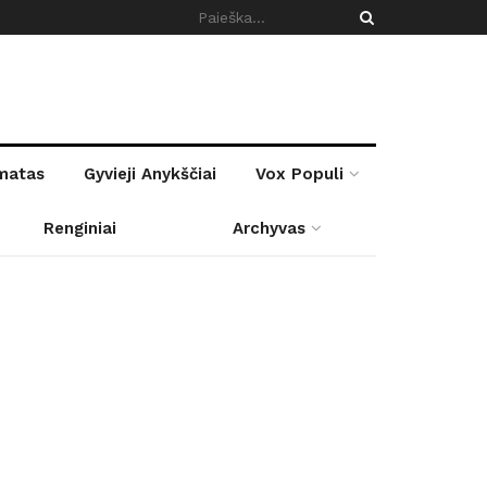
rmatas
Gyvieji Anykščiai
Vox Populi
Renginiai
Archyvas