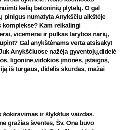
imti kelių betoninių plytelų. O gal
ų pinigus numatyta Anykščių aikštėje
vės komplekse? Kam reikalingi
i, vicemerai ir pulkas tarybos narių,
rūpint? Gal anykštėnams verta atsisakyt
? Juk Anykščiuose nažėja gyventojų,didelė
, ligoninė,vidokios įmonės, įstaigos,
ją iš turgaus, didelis skurdas, mažai
 šokiravimas ir šlykštus vaizdas.
ime gražias šventes, Šv. Ona buvo