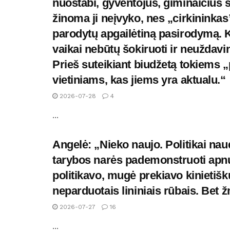
nuostabi, gyventojus, giminaičius s
žinoma ji neįvyko, nes „cirkininka
parodytų apgailėtiną pasirodymą. K
vaikai nebūtų šokiruoti ir neuždavi
Prieš suteikiant biudžetą tokiems „
vietiniams, kas jiems yra aktualu.“
2026-07-28
4
...
Angelė: „Nieko naujo. Politikai na
tarybos narės pademonstruoti apnu
politikavo, mugė prekiavo kinietiš
neparduotais lininiais rūbais. Bet
2026-07-27
16
...