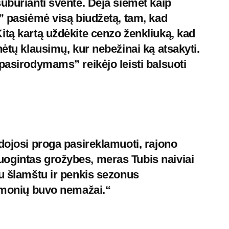
uburianti šventė. Deja šiemet kaip
s” pasiėmė visą biudžetą, tam, kad
itą kartą uždėkite cenzo ženkliuką, kad
nėtų klausimų, kur nebežinai ką atsakyti.
pasirodymams” reikėjo leisti balsuoti
udojosi proga pasireklamuoti, rajono
ogintas grožybes, meras Tubis naiviai
ku šlamštu ir penkis sezonus
 žmonių buvo nemažai.“