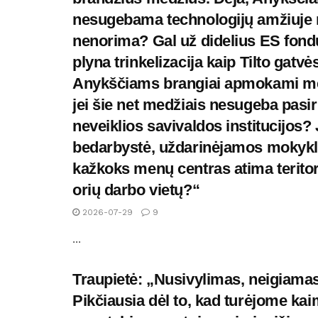
nesugebama technologijų amžiuje nu
nenorima? Gal už didelius ES fond
plyna trinkelizacija kaip Tilto gat
Anykščiams brangiai apmokami mera
jei šie net medžiais nesugeba pasi
neveiklios savivaldos institucijos
bedarbystė, uždarinėjamos mokyklos
kažkoks menų centras atima teritori
orių darbo vietų?“
2026-07-29
9
...
Traupietė: „Nusivylimas, neigiamas
Pikčiausia dėl to, kad turėjome ka