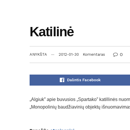
Katilinė
0
ANYKŠTA
2012-01-30
Komentaras
Dalintis Facebook
„Algiuk” apie buvusios „Spartako” katillinės nuom
„Monopolinių baudžiavinių objektų išnuomavimas –