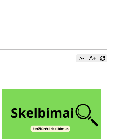
-
A
+
A