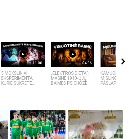
11:00
04:06
09:
5 MOKSLINIAI
„ELEKTROS DIETA“:
KAMUOLINIS ŽAIBA
EKSPERIMENTAI,
MASINĖ 1910-ŲJŲ
MĮSLINGA GAMTOS
KURIE SUKRĖTĖ...
BAIMĖS PSICHOZĖ
PASLAPTIS