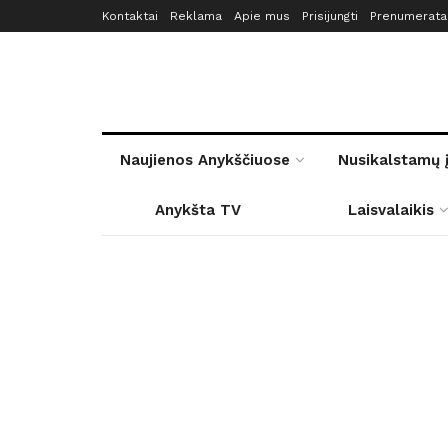
Kontaktai
Reklama
Apie mus
Prisijungti
Prenumerata
Naujienos Anykščiuose
Nusikalstamų 
Anykšta TV
Laisvalaikis