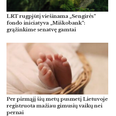
LRT rugpjūtį viešinama „Sengirės“
fondo iniciatyva „Miškobank“:
grąžinkime senatvę gamtai
Per pirmąjį šių metų pusmetį Lietuvoje
registruota mažiau gimusių vaikų nei
pernai