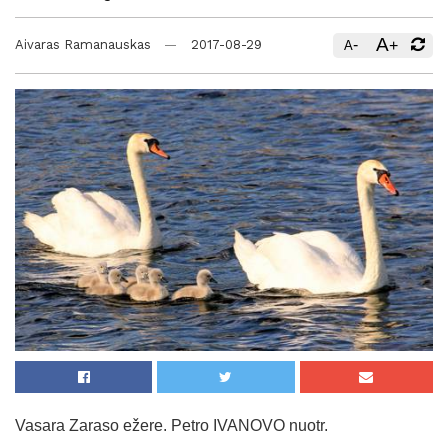
A
-
+
Aivaras Ramanauskas
2017-08-29
A
Vasara Zaraso ežere. Petro IVANOVO nuotr.