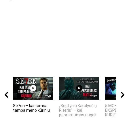
17:50
12:32
Se7en – kai tamsa
„Septynių Karalysčių
5 MOKSLINIA
tampa meno kūriniu
Riteris" – kai
EKSPERIMEN
paprastumas nugali
KURIE SUKRĖT