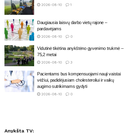
2026-08-10
1
Daugiausia laisvų darbo vietų rajone –
pardavėjams
2026-08-10
0
Vidutinė tikėtina anykštėno gyvenimo trukmė –
75,2 metai
2026-08-10
3
Pacientams bus kompensuojami nauji vaistai
vėžiui, padidėjusiam cholesteroliui ir vaikų
augimo sutrikimams gydyti
2026-08-10
0
Anykšta TV: