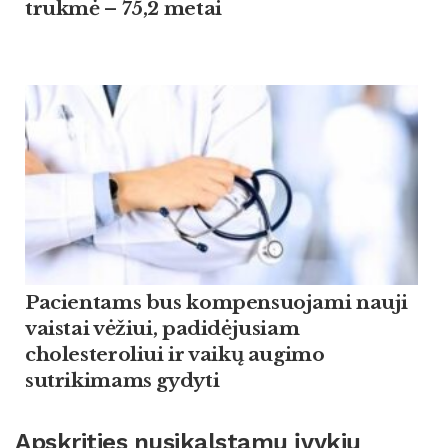
trukmė – 75,2 metai
Pacientams bus kompensuojami nauji
vaistai vėžiui, padidėjusiam
cholesteroliui ir vaikų augimo
sutrikimams gydyti
Apskrities nusikalstamų įvykių