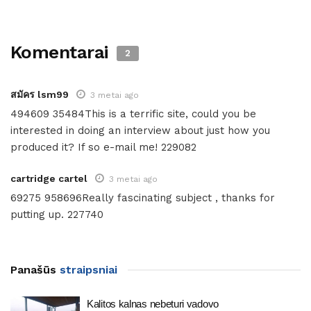
Komentarai
2
สมัคร lsm99
3 metai ago
494609 35484This is a terrific site, could you be
interested in doing an interview about just how you
produced it? If so e-mail me! 229082
cartridge cartel
3 metai ago
69275 958696Really fascinating subject , thanks for
putting up. 227740
Panašūs
straipsniai
Kalitos kalnas nebeturi vadovo