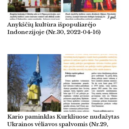
Anykščių kultūra išpopuliarėjo
Indonezijoje (Nr.30, 2022-04-16)
Kario paminklas Kurkliuose nudažytas
Ukrainos vėliavos spalvomis (Nr.29,