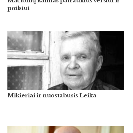
Mačionių kaimas patrauklus verslui ir
poilsiui
Mikieriai ir nuostabusis Leika