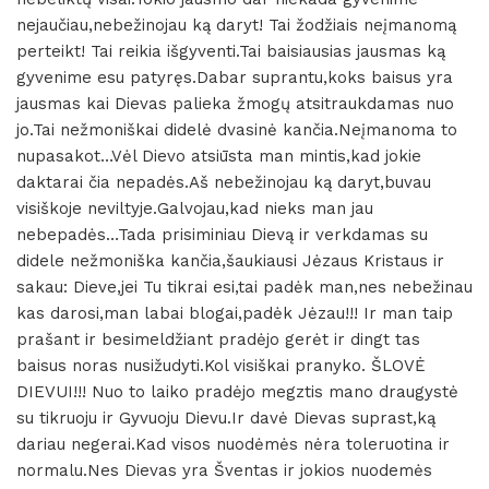
nejaučiau,nebežinojau ką daryt! Tai žodžiais neįmanomą
perteikt! Tai reikia išgyventi.Tai baisiausias jausmas ką
gyvenime esu patyręs.Dabar suprantu,koks baisus yra
jausmas kai Dievas palieka žmogų atsitraukdamas nuo
jo.Tai nežmoniškai didelė dvasinė kančia.Neįmanoma to
nupasakot…Vėl Dievo atsiūsta man mintis,kad jokie
daktarai čia nepadės.Aš nebežinojau ką daryt,buvau
visiškoje neviltyje.Galvojau,kad nieks man jau
nebepadės…Tada prisiminiau Dievą ir verkdamas su
didele nežmoniška kančia,šaukiausi Jėzaus Kristaus ir
sakau: Dieve,jei Tu tikrai esi,tai padėk man,nes nebežinau
kas darosi,man labai blogai,padėk Jėzau!!! Ir man taip
prašant ir besimeldžiant pradėjo gerėt ir dingt tas
baisus noras nusižudyti.Kol visiškai pranyko. ŠLOVĖ
DIEVUI!!! Nuo to laiko pradėjo megztis mano draugystė
su tikruoju ir Gyvuoju Dievu.Ir davė Dievas suprast,ką
dariau negerai.Kad visos nuodėmės nėra toleruotina ir
normalu.Nes Dievas yra Šventas ir jokios nuodemės