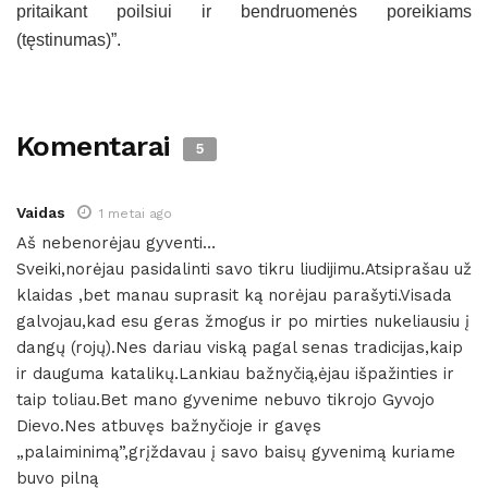
pritaikant poilsiui ir bendruomenės poreikiams
(tęstinumas)”.
Komentarai
5
Vaidas
1 metai ago
Aš nebenorėjau gyventi…
Sveiki,norėjau pasidalinti savo tikru liudijimu.Atsiprašau už
klaidas ,bet manau suprasit ką norėjau parašyti.Visada
galvojau,kad esu geras žmogus ir po mirties nukeliausiu į
dangų (rojų).Nes dariau viską pagal senas tradicijas,kaip
ir dauguma katalikų.Lankiau bažnyčią,ėjau išpažinties ir
taip toliau.Bet mano gyvenime nebuvo tikrojo Gyvojo
Dievo.Nes atbuvęs bažnyčioje ir gavęs
„palaiminimą”,grįždavau į savo baisų gyvenimą kuriame
buvo pilną