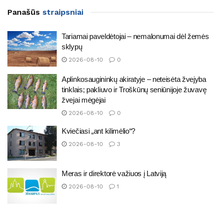
Panašūs
straipsniai
Tariamai paveldėtojai – nemalonumai dėl žemės
sklypų
2026-08-10
0
Aplinkosaugininkų akiratyje – neteisėta žvejyba
tinklais; pakliuvo ir Troškūnų seniūnijoje žuvavę
žvejai mėgėjai
2026-08-10
0
Kviečiasi „ant kilimėlio“?
2026-08-10
3
Meras ir direktorė važiuos į Latviją
2026-08-10
1