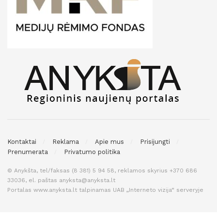
Kontaktai
Reklama
Apie mus
Prisijungti
Prenumerata
Privatumo politika
© Anykšta, tel/faksas (8 381) 5 94 58, reklamos skyrius +370 686
33036, el. paštas anyksta@anyksta.lt
Portalas www.anyksta.lt talpinamas UAB „Interneto vizija“ serveryje