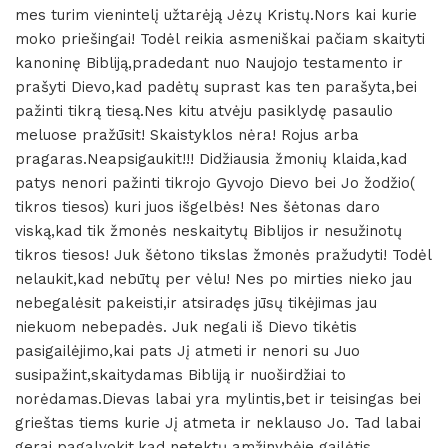
mes turim vienintelį užtarėją Jėzų Kristų.Nors kai kurie
moko priešingai! Todėl reikia asmeniškai pačiam skaityti
kanoninę Bibliją,pradedant nuo Naujojo testamento ir
prašyti Dievo,kad padėtų suprast kas ten parašyta,bei
pažinti tikrą tiesą.Nes kitu atvėju pasiklydę pasaulio
meluose pražūsit! Skaistyklos nėra! Rojus arba
pragaras.Neapsigaukit!!! Didžiausia žmonių klaida,kad
patys nenori pažinti tikrojo Gyvojo Dievo bei Jo žodžio(
tikros tiesos) kuri juos išgelbės! Nes šėtonas daro
viską,kad tik žmonės neskaitytų Biblijos ir nesužinotų
tikros tiesos! Juk šėtono tikslas žmonės pražudyti! Todėl
nelaukit,kad nebūtų per vėlu! Nes po mirties nieko jau
nebegalėsit pakeisti,ir atsiradęs jūsų tikėjimas jau
niekuom nebepadės. Juk negali iš Dievo tikėtis
pasigailėjimo,kai pats Jį atmeti ir nenori su Juo
susipažint,skaitydamas Bibliją ir nuoširdžiai to
norėdamas.Dievas labai yra mylintis,bet ir teisingas bei
grieštas tiems kurie Jį atmeta ir neklauso Jo. Tad labai
gerai pagalvokit,kad netektų amžinybėje gailėtis.