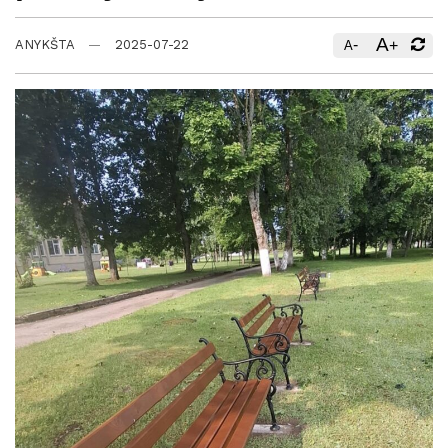
A
-
+
ANYKŠTA
2025-07-22
A