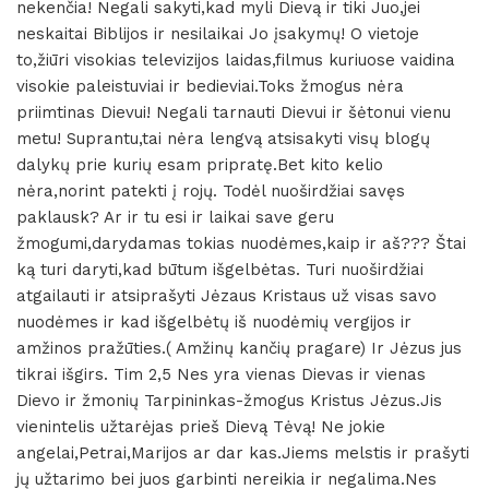
nekenčia! Negali sakyti,kad myli Dievą ir tiki Juo,jei
neskaitai Biblijos ir nesilaikai Jo įsakymų! O vietoje
to,žiūri visokias televizijos laidas,filmus kuriuose vaidina
visokie paleistuviai ir bedieviai.Toks žmogus nėra
priimtinas Dievui! Negali tarnauti Dievui ir šėtonui vienu
metu! Suprantu,tai nėra lengvą atsisakyti visų blogų
dalykų prie kurių esam pripratę.Bet kito kelio
nėra,norint patekti į rojų. Todėl nuoširdžiai savęs
paklausk? Ar ir tu esi ir laikai save geru
žmogumi,darydamas tokias nuodėmes,kaip ir aš??? Štai
ką turi daryti,kad būtum išgelbėtas. Turi nuoširdžiai
atgailauti ir atsiprašyti Jėzaus Kristaus už visas savo
nuodėmes ir kad išgelbėtų iš nuodėmių vergijos ir
amžinos pražūties.( Amžinų kančių pragare) Ir Jėzus jus
tikrai išgirs. Tim 2,5 Nes yra vienas Dievas ir vienas
Dievo ir žmonių Tarpininkas-žmogus Kristus Jėzus.Jis
vienintelis užtarėjas prieš Dievą Tėvą! Ne jokie
angelai,Petrai,Marijos ar dar kas.Jiems melstis ir prašyti
jų užtarimo bei juos garbinti nereikia ir negalima.Nes