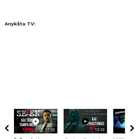
Anykšta TV:
17:50
12:32