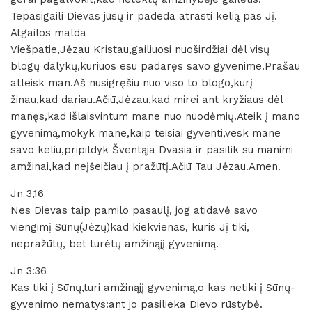
Tepasigaili Dievas jūsų ir padeda atrasti kelią pas Jį.
Atgailos malda
Viešpatie,Jėzau Kristau,gailiuosi nuoširdžiai dėl visų
blogų dalykų,kuriuos esu padaręs savo gyvenime.Prašau
atleisk man.Aš nusigręšiu nuo viso to blogo,kurį
žinau,kad dariau.Ačiū,Jėzau,kad mirei ant kryžiaus dėl
manęs,kad išlaisvintum mane nuo nuodėmių.Ateik į mano
gyvenimą,mokyk mane,kaip teisiai gyventi,vesk mane
savo keliu,pripildyk Šventąja Dvasia ir pasilik su manimi
amžinai,kad neįšeičiau į pražūtį.Ačiū Tau Jėzau.Amen.
Jn 3,16
Nes Dievas taip pamilo pasaulį, jog atidavė savo
viengimį Sūnų(Jėzų)kad kiekvienas, kuris Jį tiki,
nepražūtų, bet turėtų amžinąjį gyvenimą.
Jn 3:36
Kas tiki į Sūnų,turi amžinąjį gyvenimą,o kas netiki į Sūnų-
gyvenimo nematys:ant jo pasilieka Dievo rūstybė.