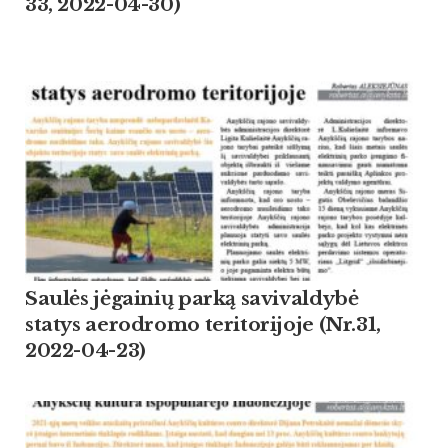
33, 2022-04-30)
Saulės jėgainių parką savivaldybė
statys aerodromo teritorijoje (Nr.31,
2022-04-23)