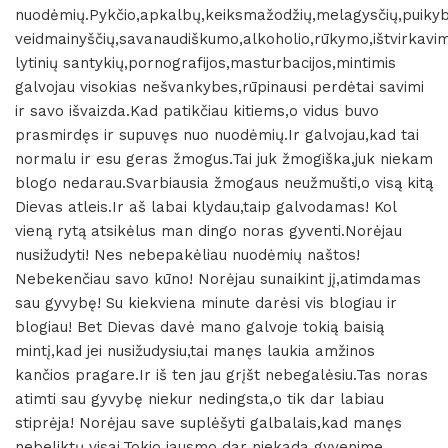
nuodėmių.Pykčio,apkalbų,keiksmažodžių,melagysčių,puiky
veidmainyščių,savanaudiškumo,alkoholio,rūkymo,ištvirkavi
lytinių santykių,pornografijos,masturbacijos,mintimis
galvojau visokias nešvankybes,rūpinausi perdėtai savimi
ir savo išvaizda.Kad patikčiau kitiems,o vidus buvo
prasmirdęs ir supuvęs nuo nuodėmių.Ir galvojau,kad tai
normalu ir esu geras žmogus.Tai juk žmogiška,juk niekam
blogo nedarau.Svarbiausia žmogaus neužmušti,o visą kitą
Dievas atleis.Ir aš labai klydau,taip galvodamas! Kol
vieną rytą atsikėlus man dingo noras gyventi.Norėjau
nusižudyti! Nes nebepakėliau nuodėmių naštos!
Nebekenčiau savo kūno! Norėjau sunaikint jį,atimdamas
sau gyvybę! Su kiekviena minute darėsi vis blogiau ir
blogiau! Bet Dievas davė mano galvoje tokią baisią
mintį,kad jei nusižudysiu,tai manęs laukia amžinos
kančios pragare.Ir iš ten jau grįšt nebegalėsiu.Tas noras
atimti sau gyvybę niekur nedingsta,o tik dar labiau
stiprėja! Norėjau save suplėšyti galbalais,kad manęs
nebeliktų visai.Tokio jausmo dar niekada gyvenime