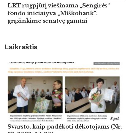
LRT rugpjūtį viešinama „Sengirės“
fondo iniciatyva „Miškobank“:
grąžinkime senatvę gamtai
Laikraštis
Svarsto, kaip padėkoti dėkotojams (Nr.