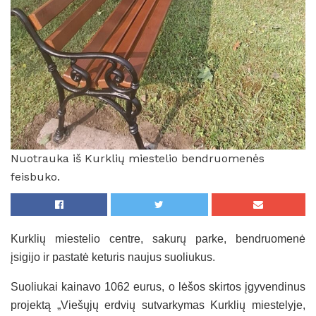
Nuotrauka iš Kurklių miestelio bendruomenės
feisbuko.
Kurklių miestelio centre, sakurų parke, bendruomenė
įsigijo ir pastatė keturis naujus suoliukus.
Suoliukai kainavo 1062 eurus, o lėšos skirtos įgyvendinus
projektą „Viešųjų erdvių sutvarkymas Kurklių miestelyje,