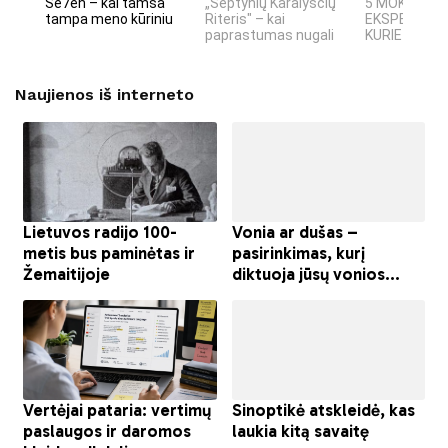
Se7en – kai tamsa
„Septynių Karalysčių
5 MOKSLINIA
tampa meno kūriniu
Riteris" – kai
EKSPERIMEN
paprastumas nugali
KURIE SUKRĖT
Naujienos iš interneto