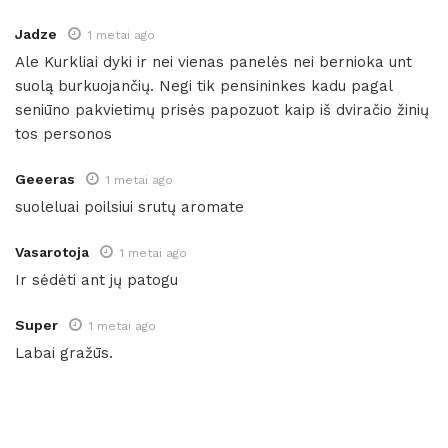
Jadze
1 metai ago
Ale Kurkliai dyki ir nei vienas panelės nei bernioka unt
suolą burkuojančių. Negi tik pensininkes kadu pagal
seniūno pakvietimų prisės papozuot kaip iš dviračio žinių
tos personos
Geeeras
1 metai ago
suoleluai poilsiui srutų aromate
Vasarotoja
1 metai ago
Ir sėdėti ant jų patogu
Super
1 metai ago
Labai gražūs.