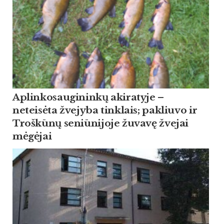
Aplinkosaugininkų akiratyje –
neteisėta žvejyba tinklais; pakliuvo ir
Troškūnų seniūnijoje žuvavę žvejai
mėgėjai