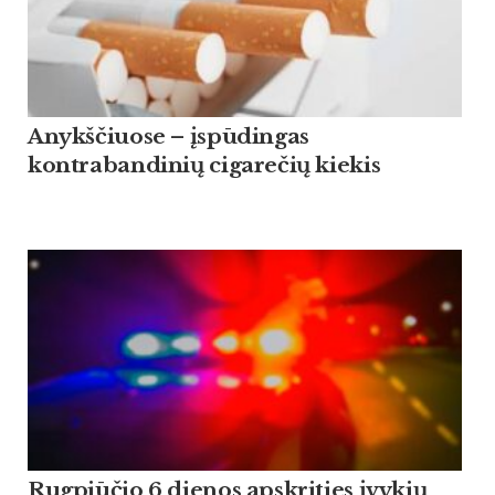
Anykščiuose – įspūdingas
kontrabandinių cigarečių kiekis
Rugpjūčio 6 dienos apskrities įvykių