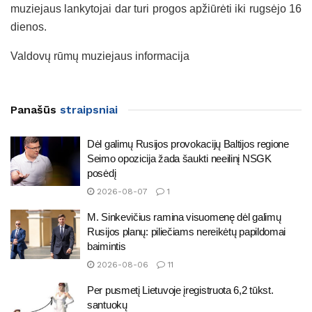
muziejaus lankytojai dar turi progos apžiūrėti iki rugsėjo 16
dienos.
Valdovų rūmų muziejaus informacija
Panašūs
straipsniai
Dėl galimų Rusijos provokacijų Baltijos regione
Seimo opozicija žada šaukti neeilinį NSGK
posėdį
2026-08-07
1
M. Sinkevičius ramina visuomenę dėl galimų
Rusijos planų: piliečiams nereikėtų papildomai
baimintis
2026-08-06
11
Per pusmetį Lietuvoje įregistruota 6,2 tūkst.
santuokų