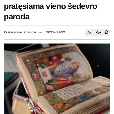
pratęsiama vieno šedevro
paroda
A
-
+
Pranešimas spaudai
2022-08-29
A