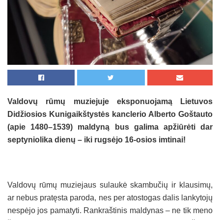
Valdovų rūmų muziejuje eksponuojamą Lietuvos
Didžiosios Kunigaikštystės kanclerio Alberto Goštauto
(apie 1480–1539) maldyną bus galima apžiūrėti dar
septyniolika dienų – iki rugsėjo 16-osios imtinai!
Valdovų rūmų muziejaus sulaukė skambučių ir klausimų,
ar nebus pratęsta paroda, nes per atostogas dalis lankytojų
nespėjo jos pamatyti. Rankraštinis maldynas – ne tik meno