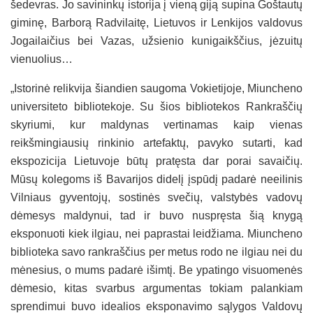
šedevras. Jo savininkų istorija į vieną giją supina Goštautų
giminę, Barborą Radvilaitę, Lietuvos ir Lenkijos valdovus
Jogailaičius bei Vazas, užsienio kunigaikščius, jėzuitų
vienuolius…
„Istorinė relikvija šiandien saugoma Vokietijoje, Miuncheno
universiteto bibliotekoje. Su šios bibliotekos Rankraščių
skyriumi, kur maldynas vertinamas kaip vienas
reikšmingiausių rinkinio artefaktų, pavyko sutarti, kad
ekspozicija Lietuvoje būtų pratęsta dar porai savaičių.
Mūsų kolegoms iš Bavarijos didelį įspūdį padarė neeilinis
Vilniaus gyventojų, sostinės svečių, valstybės vadovų
dėmesys maldynui, tad ir buvo nuspręsta šią knygą
eksponuoti kiek ilgiau, nei paprastai leidžiama. Miuncheno
biblioteka savo rankraščius per metus rodo ne ilgiau nei du
mėnesius, o mums padarė išimtį. Be ypatingo visuomenės
dėmesio, kitas svarbus argumentas tokiam palankiam
sprendimui buvo idealios eksponavimo sąlygos Valdovų