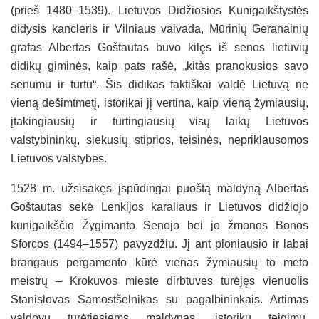
(prieš 1480–1539). Lietuvos Didžiosios Kunigaikštystės
didysis kancleris ir Vilniaus vaivada, Mūrinių Geranainių
grafas Albertas Goštautas buvo kilęs iš senos lietuvių
didikų giminės, kaip pats rašė, „kitàs pranokusios savo
senumu ir turtu“. Šis didikas faktiškai valdė Lietuvą ne
vieną dešimtmetį, istorikai jį vertina, kaip vieną žymiausių,
įtakingiausių ir turtingiausių visų laikų Lietuvos
valstybininkų, siekusių stiprios, teisinės, nepriklausomos
Lietuvos valstybės.
1528 m. užsisakęs įspūdingai puoštą maldyną Albertas
Goštautas sekė Lenkijos karaliaus ir Lietuvos didžiojo
kunigaikščio Žygimanto Senojo bei jo žmonos Bonos
Sforcos (1494–1557) pavyzdžiu. Jį ant ploniausio ir labai
brangaus pergamento kūrė vienas žymiausių to meto
meistrų – Krokuvos mieste dirbtuves turėjęs vienuolis
Stanislovas Samostšelnikas su pagalbininkais. Artimas
valdovų turėtiesiems maldynas, istorikų teigimu,