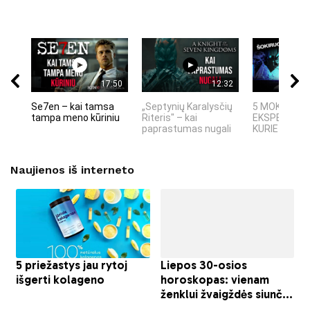
17:50
12:32
Se7en – kai tamsa
„Septynių Karalysčių
5 MOKSLINIA
tampa meno kūriniu
Riteris" – kai
EKSPERIMEN
paprastumas nugali
KURIE SUKRĖT
Naujienos iš interneto