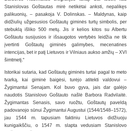
Stanislovas Goštautas mirė netikėtai anksti, nepalikęs
palikuonių, – pasakoja V. Dolinskas. – Maldynas, kaip
didžiulių užgesusios Goštautų giminės turtų simbolis, per
stebuklą išliko 500 metų. Jis ir kelios kitos su Albertu
Goštautu susijusios ir išsaugotos vertybės leidžia ne tik
įvertinti Goštautų giminės galimybes, mecenatines
intencijas, bet ir patį Lietuvos ir Vilniaus aukso amžių – XVI
šimtmetį.“
Istorikai sutaria, kad Goštautų giminės turtai pagal to meto
tvarką, kai giminė baigėsi, turėjo atitekti valdovui –
Žygimantui Senajam. Kol buvo gyva, jais dar galėjo
naudotis Stanislovo Goštauto našlė Barbora Radvilaitė.
Žygimantas Senasis, savo ruožtu, Goštautų paveldą
padovanojo sūnui Žygimantui Augustui (1544/1548–1572),
jau 1544 m. tapusiam faktiniu Lietuvos didžiuoju
kunigaikščiu, o 1547 m. slapta vedusiam Stanislovo