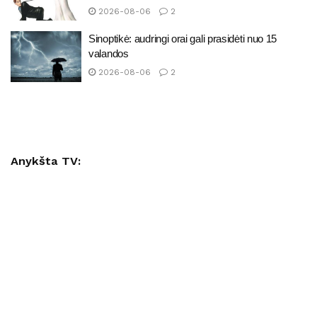
2026-08-06
2
Sinoptikė: audringi orai gali prasidėti nuo 15
valandos
2026-08-06
2
Anykšta TV: