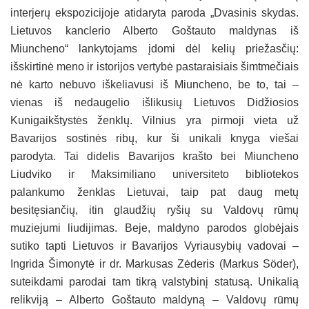
interjerų ekspozicijoje atidaryta paroda „Dvasinis skydas.
Lietuvos kanclerio Alberto Goštauto maldynas iš
Miuncheno“ lankytojams įdomi dėl kelių priežasčių:
išskirtinė meno ir istorijos vertybė pastaraisiais šimtmečiais
nė karto nebuvo iškeliavusi iš Miuncheno, be to, tai –
vienas iš nedaugelio išlikusių Lietuvos Didžiosios
Kunigaikštystės ženklų. Vilnius yra pirmoji vieta už
Bavarijos sostinės ribų, kur ši unikali knyga viešai
parodyta. Tai didelis Bavarijos krašto bei Miuncheno
Liudviko ir Maksimiliano universiteto bibliotekos
palankumo ženklas Lietuvai, taip pat daug metų
besitęsiančių, itin glaudžių ryšių su Valdovų rūmų
muziejumi liudijimas. Beje, maldyno parodos globėjais
sutiko tapti Lietuvos ir Bavarijos Vyriausybių vadovai –
Ingrida Šimonytė ir dr. Markusas Zėderis (Markus Söder),
suteikdami parodai tam tikrą valstybinį statusą. Unikalią
relikviją – Alberto Goštauto maldyną – Valdovų rūmų