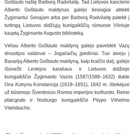
Goštauto našlę Barborą Radvilaitę. Tad Lietuvos kanclerio
Alberto Goštauto maldynas galėjo tiesiogiai atitekti
Žygimantui Senajam arba per Barborą Radvilaitę patekti į
turtingą Lietuvos didžiųjų kunigaikščių rūmuose Vilniuje
kauptą Žygimanto Augusto biblioteką.
Vėliau Alberto Goštauto maldyną galėjo paveldėti Vazų
dinastijos valdovai – Jogailaičių įpėdiniai. Tuo atveju į
Bavariją Alberto Goštauto maldyną, kaip kraičio dalį, galėjo
išsivežti Lenkijos karaliaus ir Lietuvos didžiojo
kunigaikščio Žygimanto Vazos (1587/1588–1632) duktė
Ona Kotryna Konstancija (1619–1651), 1642 m. ištekėjusi
už būsimojo Šventosios Romos imperijos kurfiursto, Reino
pfalcgrafo ir Noiburgo kunigaikščio Pilypo Vilhelmo
Vitelsbacho.