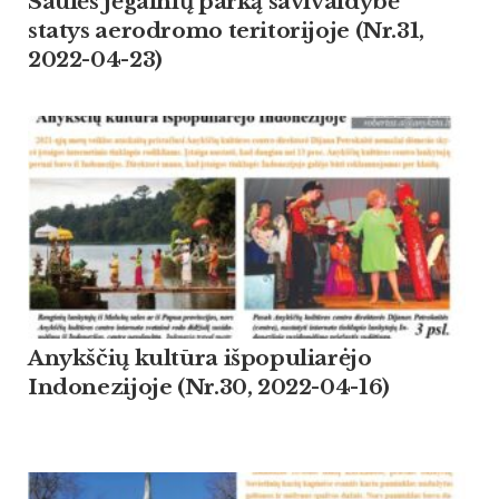
Saulės jėgainių parką savivaldybė
statys aerodromo teritorijoje (Nr.31,
2022-04-23)
Anykščių kultūra išpopuliarėjo
Indonezijoje (Nr.30, 2022-04-16)