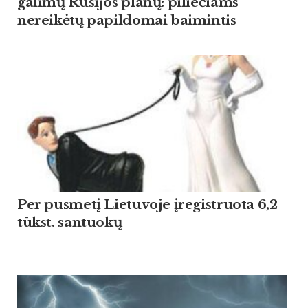
galimų Rusijos planų: piliečiams
nereikėtų papildomai baimintis
Per pusmetį Lietuvoje įregistruota 6,2
tūkst. santuokų