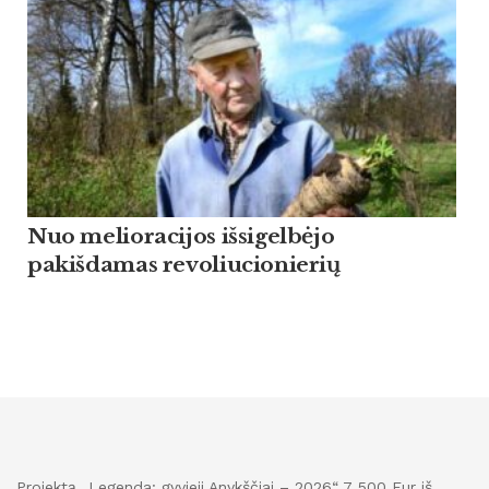
Nuo melioracijos išsigelbėjo
pakišdamas revoliucionierių
Projektą „Legenda: gyvieji Anykščiai – 2026“ 7 500 Eur iš