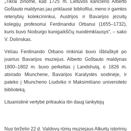
„Tikrai žinome, kad 1725 m. Lietuvos kanclerio Alberto
Goštauto maldynas jau priklausė bibliofilui, meno ir gamtos
retenybių kolekcininkui, Austrijos ir Bavarijos jėzuitų
kolegijų profesoriui Ferdinandui Orbanui (1655–1732),
kuris buvo Noiburgo kunigaikščių nuodėmklausys“, – sako
V. Dolinskas.
Vėliau Ferdinando Orbano rinkiniai buvo išblaškyti po
įvairius Bavarijos muziejus. Alberto Goštauto maldynas
1800–1802 m. buvo perkeltas į Landshutą, o 1826 m.
atsirado Miunchene, Bavarijos Karalystės sostinėje, ir
pateko į Miuncheno Liudviko ir Maksimiliano universiteto
biblioteką.
Lituanistinė vertybė pritraukia itin
daug lankytojų
Nuo birželio 22 d. Valdovų rūmų muziejaus Atkurtų istorinių