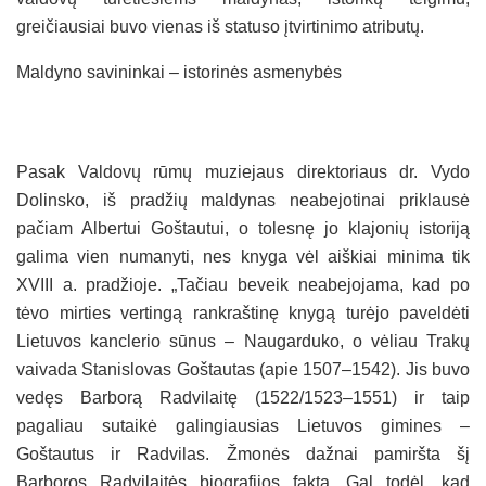
greičiausiai buvo vienas iš statuso įtvirtinimo atributų.
Maldyno savininkai – istorinės asmenybės
Pasak Valdovų rūmų muziejaus direktoriaus dr. Vydo
Dolinsko, iš pradžių maldynas neabejotinai priklausė
pačiam Albertui Goštautui, o tolesnę jo klajonių istoriją
galima vien numanyti, nes knyga vėl aiškiai minima tik
XVIII a. pradžioje. „Tačiau beveik neabejojama, kad po
tėvo mirties vertingą rankraštinę knygą turėjo paveldėti
Lietuvos kanclerio sūnus – Naugarduko, o vėliau Trakų
vaivada Stanislovas Goštautas (apie 1507–1542). Jis buvo
vedęs Barborą Radvilaitę (1522/1523–1551) ir taip
pagaliau sutaikė galingiausias Lietuvos gimines –
Goštautus ir Radvilas. Žmonės dažnai pamiršta šį
Barboros Radvilaitės biografijos faktą. Gal todėl, kad