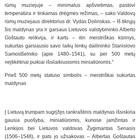
rūmų muziejuje – minimalus apšvietimas, pastovi
temperatūra ir tinkamas drėgmės režimas, – sako Valdovų
rūmų muziejaus direktorius dr. Vydas Dolinskas. – Iš tikrųjų
šis maldynas yra ir garsaus Lietuvos valstybininko Alberto
Goštauto relikvija, ir kartu – itin meistriškas kūrinys,
sukurtas garsiausio savo laikų lenkų dailininko Stanislovo
Samostšelniko (apie 1480–1541), su per 500 metų
neįtikėtinai puikiai išsilaikiusiomis miniatiūromis.“
Prieš 500 metų statuso simbolis – meistriškai sukurtas
maldynas
Į Lietuvą trumpam sugrįžęs rankraštinis maldynas išsiskiria
gausia puošyba, miniatiūromis, kuriose įamžintas ir
Lenkijos bei Lietuvos valdovas Žygimantas Senasis
(1506–1548), ir pats jo užsakovas – Albertas Goštautas