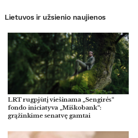
Lietuvos ir užsienio naujienos
LRT rugpjūtį viešinama „Sengirės“
fondo iniciatyva „Miškobank“:
grąžinkime senatvę gamtai