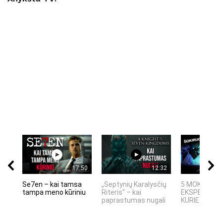
17:50
12:32
Se7en – kai tamsa
„Septynių Karalysčių
5 MOKSLINIA
tampa meno kūriniu
Riteris" – kai
EKSPERIMEN
paprastumas nugali
KURIE SUKRĖT