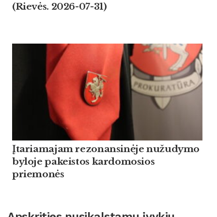
(Rievės. 2026-07-31)
Įtariamajam rezonansinėje nužudymo
byloje pakeistos kardomosios
priemonės
Apskrities nusikalstamų įvykių