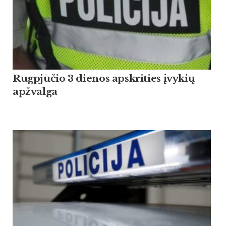
Rugpjūčio 3 dienos apskrities įvykių
apžvalga