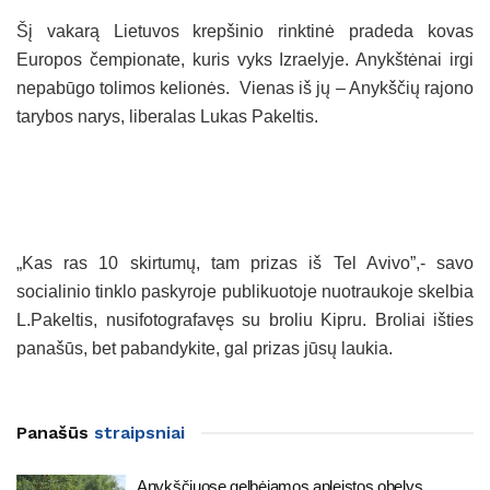
Šį vakarą Lietuvos krepšinio rinktinė pradeda kovas
Europos čempionate, kuris vyks Izraelyje. Anykštėnai irgi
nepabūgo tolimos kelionės. Vienas iš jų – Anykščių rajono
tarybos narys, liberalas Lukas Pakeltis.
„Kas ras 10 skirtumų, tam prizas iš Tel Avivo”,- savo
socialinio tinklo paskyroje publikuotoje nuotraukoje skelbia
L.Pakeltis, nusifotografavęs su broliu Kipru. Broliai išties
panašūs, bet pabandykite, gal prizas jūsų laukia.
Panašūs
straipsniai
Anykščiuose gelbėjamos apleistos obelys