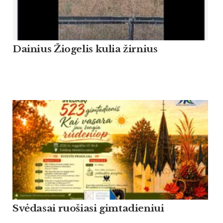
Dainius Žiogelis kulia žirnius
Svėdasai ruošiasi gimtadieniui