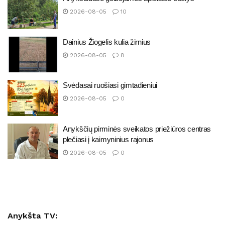
2026-08-05
10
Dainius Žiogelis kulia žirnius
2026-08-05
8
Svėdasai ruošiasi gimtadieniui
2026-08-05
0
Anykščių pirminės sveikatos priežiūros centras
plečiasi į kaimyninius rajonus
2026-08-05
0
Anykšta TV: