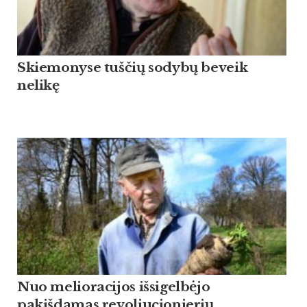
Skiemonyse tuščių sodybų beveik
nelikę
Nuo melioracijos išsigelbėjo
pakišdamas revoliucionierių