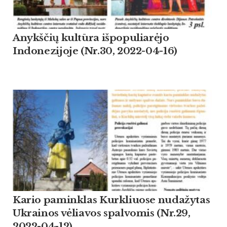
Anykščių kultūra išpopuliarėjo
Indonezijoje (Nr.30, 2022-04-16)
Kario paminklas Kurkliuose nudažytas
Ukrainos vėliavos spalvomis (Nr.29,
2022-04-12)