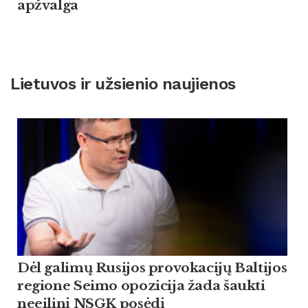
apžvalga
Lietuvos ir užsienio naujienos
Dėl galimų Rusijos provokacijų Baltijos
regione Seimo opozicija žada šaukti
neeilinį NSGK posėdį