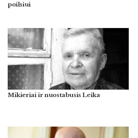
poilsiui
Mikieriai ir nuostabusis Leika