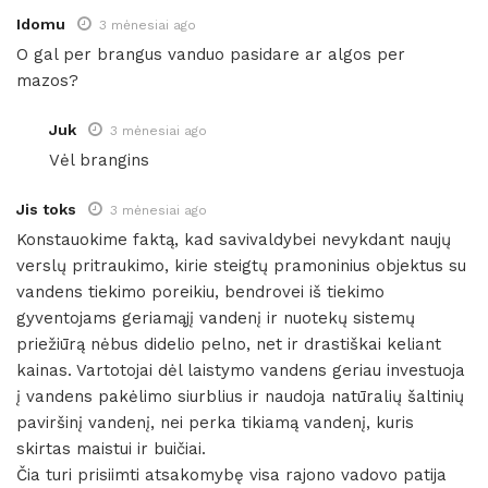
Idomu
3 mėnesiai ago
O gal per brangus vanduo pasidare ar algos per
mazos?
Juk
3 mėnesiai ago
Vėl brangins
Jis toks
3 mėnesiai ago
Konstauokime faktą, kad savivaldybei nevykdant naujų
verslų pritraukimo, kirie steigtų pramoninius objektus su
vandens tiekimo poreikiu, bendrovei iš tiekimo
gyventojams geriamąjį vandenį ir nuotekų sistemų
priežiūrą nėbus didelio pelno, net ir drastiškai keliant
kainas. Vartotojai dėl laistymo vandens geriau investuoja
į vandens pakėlimo siurblius ir naudoja natūralių šaltinių
paviršinį vandenį, nei perka tikiamą vandenį, kuris
skirtas maistui ir buičiai.
Čia turi prisiimti atsakomybę visa rajono vadovo patija