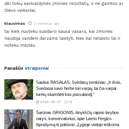
dėl tokių savivaldybės įmonės rezultatų, o ne gamtos ar
Dievo veiksniai.
klausimas
3 mėnesiai ago
tai kiek nuoteku susidaro sausa vasara, kai zmones
naudoja vandeni darzams laistyti. Nes kai nelaisto tai ir
noteku maziau.
Panašūs
straipsniai
Saulius RASALAS, Svėdasų seniūnas: „Ir išvis,
Svėdasai savo herbe turi varpą, tai čia varpai
turėtų skambėti kas pusvalandį.“
2026-08-07
12
Šarūnas GRIGONIS, Anykščių rajono tarybos
narys, konservatorius, apie Laimo Fergizo
išprašymą iš pobūvio: „Lygioje vietoje ieškoma