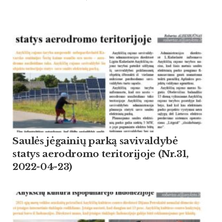
Saulės jėgainių parką savivaldybė
statys aerodromo teritorijoje (Nr.31,
2022-04-23)