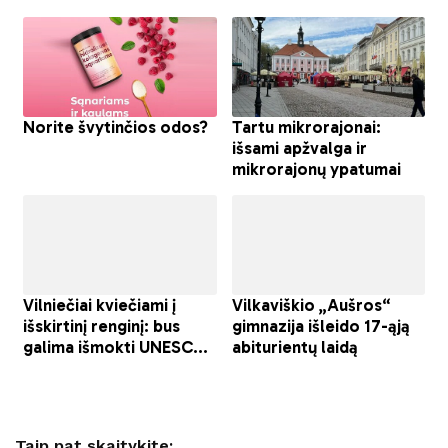
Taip pat skaitykite: