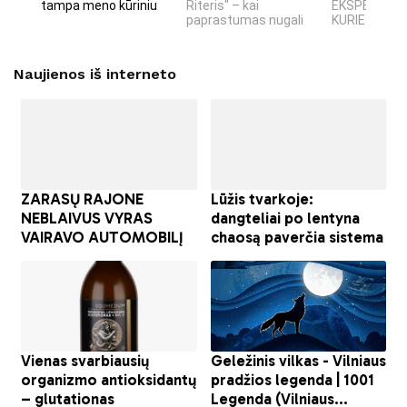
tampa meno kūriniu
Riteris" – kai
EKSPERIMEN
paprastumas nugali
KURIE SUKRĖT
Naujienos iš interneto