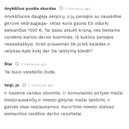
Anykščius puošia skurdas
3 mėnesiai ago
Anykščiuose daugėja senjorų, o jų pensijos su nausėdine
gerove nedraugauja- retas kuris gauna ES vidurkį
siekiančius 1500 €. Tai baisu atsukt kraną, nes tiekiamo
vandens kainos darosi kosminės. Iš kuklios pensijos
nepasitaškysi. Greit prausimės tik prieš kalėdas ir
velykas.Apie kokį dar čia laistymą kliedit?
Štai
3 mėnesiai ago
Tai buvo valstiečio žodis.
taigi, jo
3 mėnesiai ago
ir baseine vanduo stovintis. Ir komunalinio pirtyse mažai
besiprausiančių ir miesto gėlynai mažai laistomi, o
gatvės visai neplaunamos. Kurortinio miesto statuso
siekiančios valdžios darbo rezultatai.