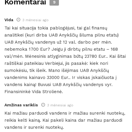
Komentarai
9
Vida
3 mėnesiai ago
Tai kai situacija tokia pablogėjusi, tai gal finansų
analitikei (kuri dirba UAB Anykščių šiluma pilnu etatu)
UAB Anykščių vandenys už 12 val. darbo per mėn.
nebemoka 1700 Eur? Jeigu ji dirbtų pilnu etatu – 168
val/mėn. Mėnesinis atlyginimas būtų 23780 Eur.. Kai šitai
raštiškai pateikiau Verbiejui, jis pasakė: kiek nori
sumokėsiu, tik išeik. Mano išėjimas UAB Anykščių
vandenims kainavo 33000 Eur.. Ir viskas įskaičiuota į
vandens kainą! Buvusi UAB Anykščių vandenys vyr.
Finansininkė Vida Strolienė.
Amžinas variklis
3 mėnesiai ago
Kai mažiau parduodi vandens ir mažiau surenki nuotekų,
reikia kelti kainą. Kai pakeli kaina dar mažiau parduodi
vandens ir surenki nuotekų.