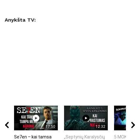
Anykšta TV:
17:50
12:32
Se7en – kai tamsa
„Septynių Karalysčių
5 MOKSLINIA