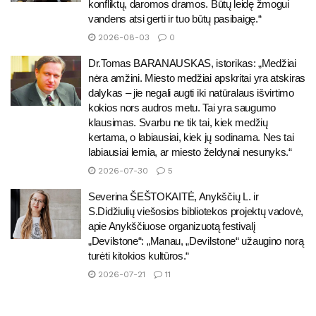
konfliktų, daromos dramos. Būtų leidę žmogui
vandens atsi gerti ir tuo būtų pasibaigę.“
2026-08-03
0
Dr.Tomas BARANAUSKAS, istorikas: „Medžiai
nėra amžini. Miesto medžiai apskritai yra atskiras
dalykas – jie negali augti iki natūralaus išvirtimo
kokios nors audros metu. Tai yra saugumo
klausimas. Svarbu ne tik tai, kiek medžių
kertama, o labiausiai, kiek jų sodinama. Nes tai
labiausiai lemia, ar miesto želdynai nesunyks.“
2026-07-30
5
Severina ŠEŠTOKAITĖ, Anykščių L. ir
S.Didžiulių viešosios bibliotekos projektų vadovė,
apie Anykščiuose organizuotą festivalį
„Devilstone“: „Manau, „Devilstone“ užaugino norą
turėti kitokios kultūros.“
2026-07-21
11