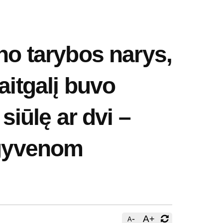
o tarybos narys,
aitgalį buvo
siūlę ar dvi –
igyvenom
-
A
+
A