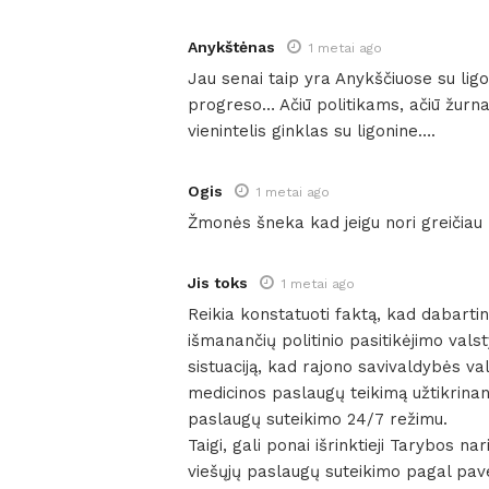
Anykštėnas
1 metai ago
Jau senai taip yra Anykščiuose su ligo
progreso… Ačiū politikams, ačiū žurna
vienintelis ginklas su ligonine….
Ogis
1 metai ago
Žmonės šneka kad jeigu nori greičiau n
Jis toks
1 metai ago
Reikia konstatuoti faktą, kad dabarti
išmanančių politinio pasitikėjimo valsty
sistuaciją, kad rajono savivaldybės v
medicinos paslaugų teikimą užtikrinanč
paslaugų suteikimo 24/7 režimu.
Taigi, gali ponai išrinktieji Tarybos na
viešųjų paslaugų suteikimo pagal pav