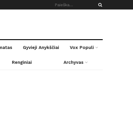
rmatas
Gyvieji Anykščiai
Vox Populi
Renginiai
Archyvas