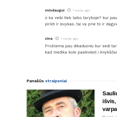
mindaugui
1 metai ago
o ka veiki tiek laiko taryboje? kur jus
pirkti ir isvykas. tai va prie to ir dagy
zina
1 metai ago
Problema jusu dikaduoniu kur sedi tar
kad medika koki pasikviest i Anykščiu
Panašūs
straipsniai
Sauli
išvis
varpa