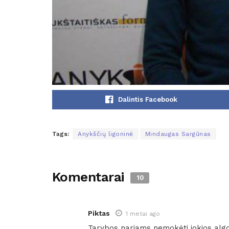
Dalintis Facebook
Tags:
Anykščių ligoninė
Mindaugas Sargūnas
Komentarai
10
Piktas
1 metai ago
Tarybos nariams nemokėti jokios alg