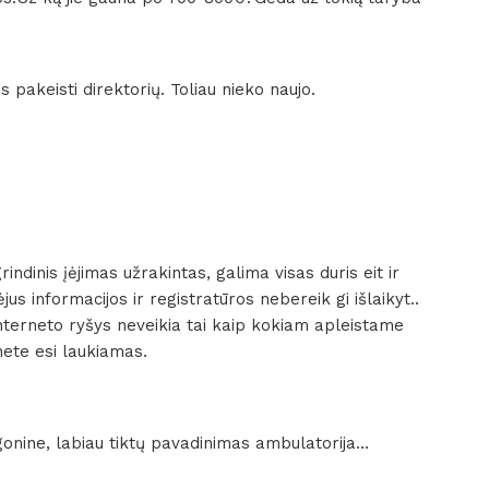
 pakeisti direktorių. Toliau nieko naujo.
grindinis įėjimas užrakintas, galima visas duris eit ir
jus informacijos ir registratūros nebereik gi išlaikyt..
interneto ryšys neveikia tai kaip kokiam apleistame
nete esi laukiamas.
igonine, labiau tiktų pavadinimas ambulatorija…