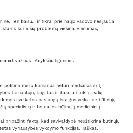
nine. Ten baisu… ir tikrai prie naujo vadovo nesijaučia
listams kurie šią problemą viešina. Viešumas,
umirt važiuok i Anykščiu ligonine .
nė politinė mėro komanda neturi medicinos sritį
bės tarnautojų, taigi tas ir įtakoja į tokią realią
aldomos sveikatos paslaugų įstaigos veikia be būtinųjų
ių specialistų ir be dalies būtinųjų medicininių
riai pripažinti faktą, kad savivaldybė neužtikrina būtinųjų
estas vyriausybės vykdymo funkcijas. Taškas.