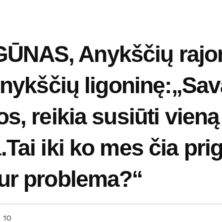
NAS, Anykščių rajon
Anykščių ligoninę:„Sav
, reikia susiūti vieną 
.Tai iki ko mes čia pr
kur problema?“
10