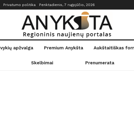
Privatumo politika
Penktadienis, 7 rugpjūčio, 2026
įvykių apžvalga
Premium Anykšta
Aukštaitiškas fo
Skelbimai
Prenumerata