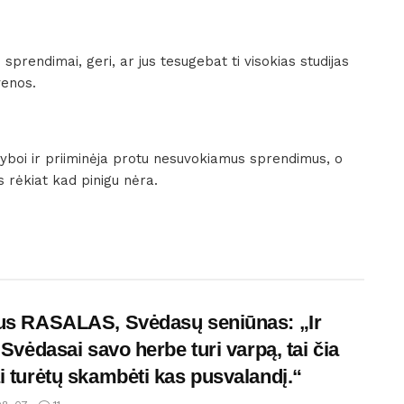
u sprendimai, geri, ar jus tesugebat ti visokias studijas
venos.
yboi ir priiminėja protu nesuvokiamus sprendimus, o
s rėkiat kad pinigu nėra.
us RASALAS, Svėdasų seniūnas: „Ir
, Svėdasai savo herbe turi varpą, tai čia
i turėtų skambėti kas pusvalandį.“