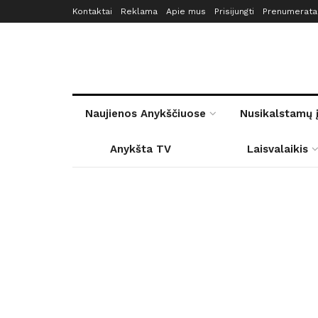
Kontaktai
Reklama
Apie mus
Prisijungti
Prenumerata
Naujienos Anykščiuose
Nusikalstamų 
Anykšta TV
Laisvalaikis