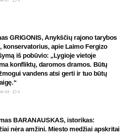
08-07
11
as GRIGONIS, Anykščių rajono tarybos
, konservatorius, apie Laimo Fergizo
šymą iš pobūvio: „Lygioje vietoje
ma konfliktų, daromos dramos. Būtų
 žmogui vandens atsi gerti ir tuo būtų
aigę.“
08-03
0
omas BARANAUSKAS, istorikas:
iai nėra amžini. Miesto medžiai apskritai