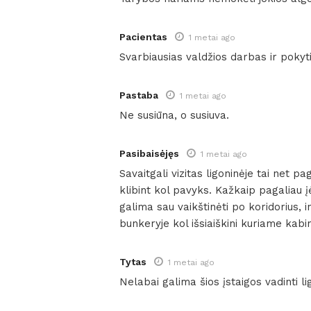
Pacientas
1 metai ago
Svarbiausias valdžios darbas ir pokytis
Pastaba
1 metai ago
Ne susiūna, o susiuva.
Pasibaisėjęs
1 metai ago
Savaitgali vizitas ligoninėje tai net pa
klibint kol pavyks. Kažkaip pagaliau įė
galima sau vaikštinėti po koridorius, 
bunkeryje kol išsiaiškini kuriame kabi
Tytas
1 metai ago
Nelabai galima šios įstaigos vadinti l