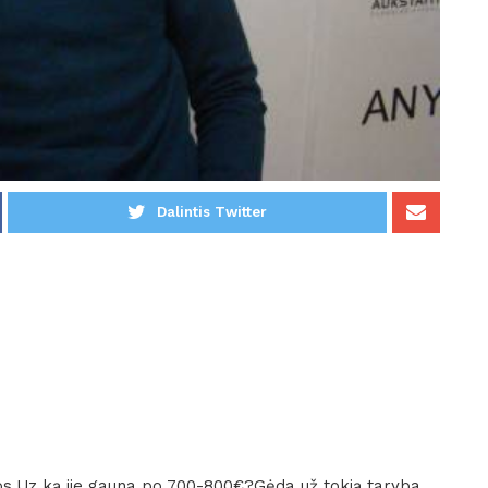
Dalintis Twitter
os.Uz ką jie gauna po 700-800€?Gėda už tokią taryba