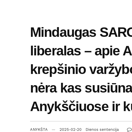
Mindaugas SARGŪ
liberalas – apie 
krepšinio varžybos
nėra kas susiūna
Anykščiuose ir 
ANYKŠTA
2025-02-20
Dienos sentencija