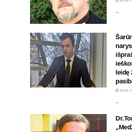
2026-
...
Šarūn
narys
išpra
ieško
leidę
pasib
2026-
...
Dr.T
„Medž