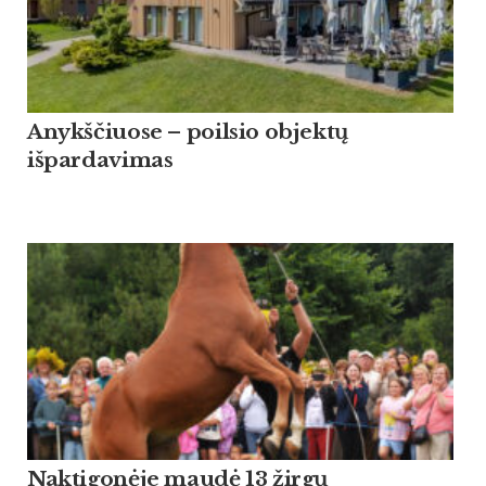
Anykščiuose – poilsio objektų
išpardavimas
Naktigonėje maudė 13 žirgų