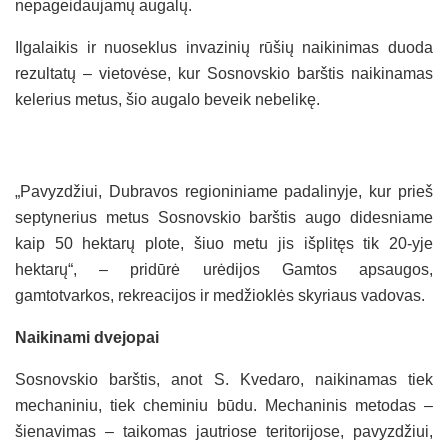
nepageidaujamų augalų.
Ilgalaikis ir nuoseklus invazinių rūšių naikinimas duoda
rezultatų – vietovėse, kur Sosnovskio barštis naikinamas
kelerius metus, šio augalo beveik nebelikę.
„Pavyzdžiui, Dubravos regioniniame padalinyje, kur prieš
septynerius metus Sosnovskio barštis augo didesniame
kaip 50 hektarų plote, šiuo metu jis išplitęs tik 20-yje
hektarų“, – pridūrė urėdijos Gamtos apsaugos,
gamtotvarkos, rekreacijos ir medžioklės skyriaus vadovas.
Naikinami dvejopai
Sosnovskio barštis, anot S. Kvedaro, naikinamas tiek
mechaniniu, tiek cheminiu būdu. Mechaninis metodas –
šienavimas – taikomas jautriose teritorijose, pavyzdžiui,