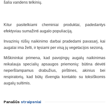
šalia vandens telkinių.
Kitur pasitelkiami cheminiai produktai, padedantys
efektyviau sumažinti augalo populiaciją.
Invazinių rūšių naikinimo darbai pradedami pavasarį, kai
augalai ima želti, ir tęsiami per visą jų vegetacijos sezoną.
Miškininkai primena, kad pavojingų augalų naikinimas
reikalauja specialių apsaugos priemonių: būtina dėvėti
neperšlampamus drabužius, pirštines, akinius bei
respiratorių, kad būtų išvengta kontakto su toksiškomis
augalų sultimis.
Panašūs
straipsniai