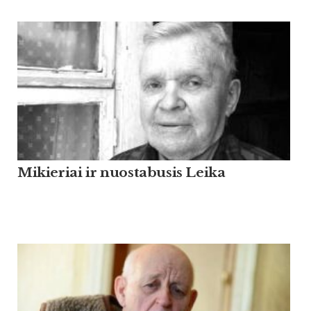
Mikieriai ir nuostabusis Leika