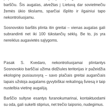
barščiu. Šis augalas, atvežtas į Lietuvą dar sovietmečiu
žemės ūkio tikslams, sparčiai išplito ir ilgainiui tapo
nekontroliuojamu.
Sosnovskio barštis plinta itin greitai – vienas augalas gali
subrandinti net iki 100 tūkstančių sėklų. Be to, jis yra
nereiklus augavietės sąlygoms.
Pasak S. Kvedaro, nekontroliuojamai plintantys
Sosnovskio barščiai užima didžiules teritorijas ir pažeidžia
ekologinę pusiausvyrą – savo plačiais greitai augančiais
lapais užstoja augalams gyvybiškai reikalingą šviesą ir taip
nustelbia vietinę augaliją.
Barščio sultyse esantys furanokumarinai, kontaktuodami
su oda, gali sukelti stiprius, net trečio laipsnio, nudegimus.