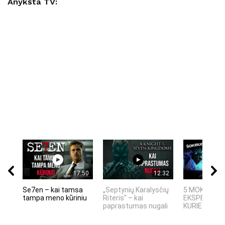
Anykšta TV:
17:50
12:32
Se7en – kai tamsa
„Septynių Karalysčių
5 MOKSLINIA
tampa meno kūriniu
Riteris" – kai
EKSPERIMEN
paprastumas nugali
KURIE SUKRĖT