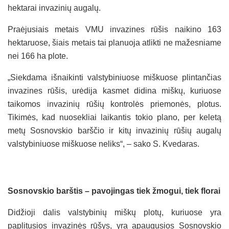
hektarai invazinių augalų.
Praėjusiais metais VMU invazines rūšis naikino 163
hektaruose, šiais metais tai planuoja atlikti ne mažesniame
nei 166 ha plote.
„Siekdama išnaikinti valstybiniuose miškuose plintančias
invazines rūšis, urėdija kasmet didina miškų, kuriuose
taikomos invazinių rūšių kontrolės priemonės, plotus.
Tikimės, kad nuosekliai laikantis tokio plano, per keletą
metų Sosnovskio barščio ir kitų invazinių rūšių augalų
valstybiniuose miškuose neliks“, – sako S. Kvedaras.
Sosnovskio barštis – pavojingas tiek žmogui, tiek florai
Didžioji dalis valstybinių miškų plotų, kuriuose yra
paplitusios invazinės rūšys, yra apaugusios Sosnovskio