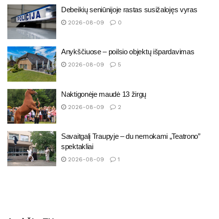
Debeikių seniūnijoje rastas susižalojęs vyras
2026-08-09
0
Anykščiuose – poilsio objektų išpardavimas
2026-08-09
5
Naktigonėje maudė 13 žirgų
2026-08-09
2
Savaitgalį Traupyje – du nemokami „Teatrono”
spektakliai
2026-08-09
1