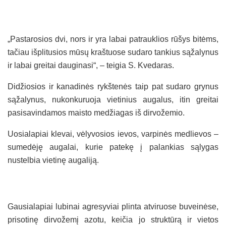
„Pastarosios dvi, nors ir yra labai patrauklios rūšys bitėms,
tačiau išplitusios mūsų kraštuose sudaro tankius sąžalynus
ir labai greitai dauginasi“, – teigia S. Kvedaras.
Didžiosios ir kanadinės rykštenės taip pat sudaro grynus
sąžalynus, nukonkuruoja vietinius augalus, itin greitai
pasisavindamos maisto medžiagas iš dirvožemio.
Uosialapiai klevai, vėlyvosios ievos, varpinės medlievos –
sumedėję augalai, kurie patekę į palankias sąlygas
nustelbia vietinę augaliją.
Gausialapiai lubinai agresyviai plinta atviruose buveinėse,
prisotinę dirvožemį azotu, keičia jo struktūrą ir vietos