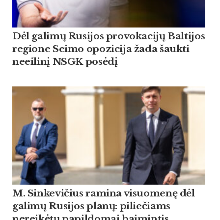
Dėl galimų Rusijos provokacijų Baltijos
regione Seimo opozicija žada šaukti
neeilinį NSGK posėdį
M. Sinkevičius ramina visuomenę dėl
galimų Rusijos planų: piliečiams
nereikėtų papildomai baimintis