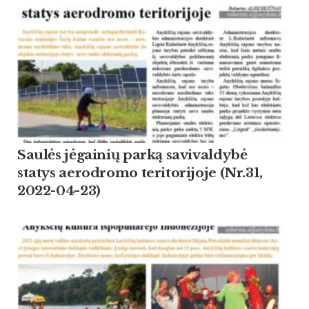
Saulės jėgainių parką savivaldybė
statys aerodromo teritorijoje (Nr.31,
2022-04-23)