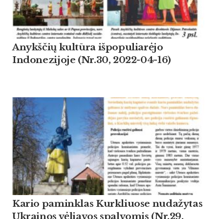
Anykščių kultūra išpopuliarėjo
Indonezijoje (Nr.30, 2022-04-16)
Kario paminklas Kurkliuose nudažytas
Ukrainos vėliavos spalvomis (Nr.29,