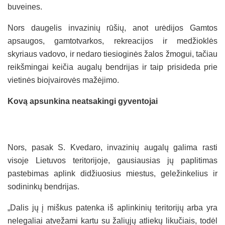
buveines.
Nors daugelis invazinių rūšių, anot urėdijos Gamtos
apsaugos, gamtotvarkos, rekreacijos ir medžioklės
skyriaus vadovo, ir nedaro tiesioginės žalos žmogui, tačiau
reikšmingai keičia augalų bendrijas ir taip prisideda prie
vietinės bioįvairovės mažėjimo.
Kovą apsunkina neatsakingi gyventojai
Nors, pasak S. Kvedaro, invazinių augalų galima rasti
visoje Lietuvos teritorijoje, gausiausias jų paplitimas
pastebimas aplink didžiuosius miestus, geležinkelius ir
sodininkų bendrijas.
„Dalis jų į miškus patenka iš aplinkinių teritorijų arba yra
nelegaliai atvežami kartu su žaliųjų atliekų likučiais, todėl