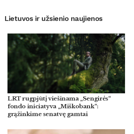
Lietuvos ir užsienio naujienos
LRT rugpjūtį viešinama „Sengirės“
fondo iniciatyva „Miškobank“:
grąžinkime senatvę gamtai