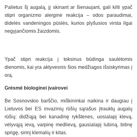
Palietus šį augalą, jį skinant ar šienaujant, gali kilti ypač
stipri organizmo alerginė reakcija – odos paraudimai,
didelės vandeningos pūslės, kurios plyšusios virsta ilgai
negyjančiomis žaizdomis.
Ypač stipri reakcija į toksinus būdinga saulėtomis
dienomis, kai yra aktyvesnis šios medžiagos išsiskyrimas į
orą.
Grėsmė biologinei įvairovei
Be Sosnovskio barščio, miškininkai naikina ir daugiau į
Lietuvos bei ES invazinių rūšių sąrašus įtrauktų augalų
rūšių: didžiąją bei kanadinę rykštenes, uosialapį klevą,
vėlyvąją ievą, varpinę medlievą, gausialapį lubiną, bitinę
sprigę, sirinį klemalių ir kitas.