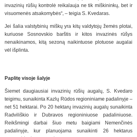
invazinių rūšių kontrolė reikalauja ne tik miškininkų, bet ir
visuomenės atsakomybės“, – teigia S. Kvedaras.
Jei šalia valstybinių miškų yra kitų valdytojų žemės plotai,
kuriuose Sosnovskio barštis ir kitos invazinės rūšys
nenaikinamos, kitą sezoną naikintuose plotuose augalai
vėl išplinta.
Paplitę visoje šalyje
Šiemet daugiausiai invazinių rūšių augalų, S. Kvedaro
teigimu, sunaikinta Kazlų Rūdos regioniniame padalinyje –
net 51 hektarai. Po 20 hektarų invazinių augalų sunaikinta
Radviliškio ir Dubravos regioniniuose padaliniuose.
Reikšmingi darbai šiuo metu baigiami Nemenčinės
padalinyje, kur planuojama sunaikinti 26 hektarus