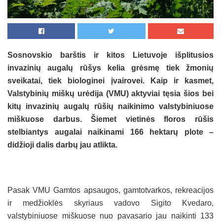
Sosnovskio barštis ir kitos Lietuvoje išplitusios
invazinių augalų rūšys kelia grėsmę tiek žmonių
sveikatai, tiek biologinei įvairovei. Kaip ir kasmet,
Valstybinių miškų urėdija (VMU) aktyviai tęsia šios bei
kitų invazinių augalų rūšių naikinimo valstybiniuose
miškuose darbus. Šiemet vietinės floros rūšis
stelbiantys augalai naikinami 166 hektarų plote –
didžioji dalis darbų jau atlikta.
Pasak VMU Gamtos apsaugos, gamtotvarkos, rekreacijos
ir medžioklės skyriaus vadovo Sigito Kvedaro,
valstybiniuose miškuose nuo pavasario jau naikinti 133