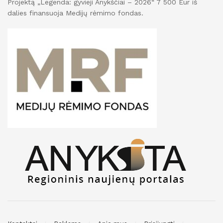
Projektą „Legenda: gyvieji Anykščiai – 2026“ 7 500 Eur iš
dalies finansuoja Medijų rėmimo fondas.