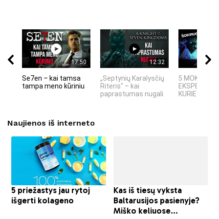
17:50
12:32
Se7en – kai tamsa
„Septynių Karalysčių
5 MOKSLINIA
tampa meno kūriniu
Riteris" – kai
EKSPERIMEN
paprastumas nugali
KURIE SUKRĖT
Naujienos iš interneto