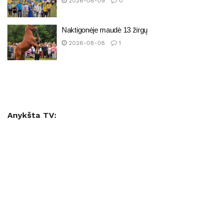
2026-08-09
0
Naktigonėje maudė 13 žirgų
2026-08-08
1
Anykšta TV: