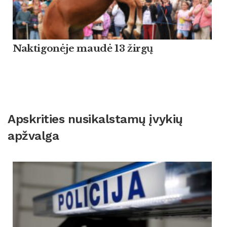
Naktigonėje maudė 13 žirgų
Apskrities nusikalstamų įvykių
apžvalga