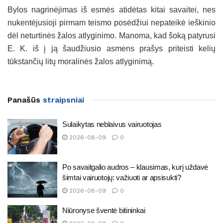
Bylos nagrinėjimas iš esmės atidėtas kitai savaitei, nes
nukentėjusioji pirmam teismo posėdžiui nepateikė ieškinio
dėl neturtinės žalos atlyginimo. Manoma, kad šoką patyrusi
E. K. iš į ją šaudžiusio asmens prašys priteisti kelių
tūkstančių litų moralinės žalos atlyginimą.
Panašūs
straipsniai
Sulaikytas neblaivus vairuotojas
2026-08-09
0
Po savaitgalio audros – klausimas, kurį uždavė
šimtai vairuotojų: važiuoti ar apsisukti?
2026-08-09
0
Niūronyse šventė bitininkai