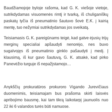
Baudžiamojoje byloje rašoma, kad G. K. viešoje vietoje,
sutrikdydamas visuomenės rimtį ir tvarką, iš chuliganiškų
paskatų tyčia iš pneumatinio šautuvo šovė E.K. į kairią
mentę, tuo nežymiai sutrikdydamas jos sveikatą.
Teisiamasis G. K. pareigūnams teigė, kad gatve ėjusių trijų
merginų specialiai apšaudyti nenorėjo, nes buvo
sugalvojęs iš pneumatinio ginklo pašaudyti į medį. Į
klausimą, iš kur gavo šautuvą, G. K. atsakė, kad pirko
Panevėžio turguje iš nepažįstamojo…
Anykščių prokuratūros prokuroro Vigando Jurevičiaus
duomenimis, teisiamajam bus prašoma skirti laisvės
apribojimo bausmę, kai tam tikrą laikotarpį jaunuolis nuo
22 iki 6 valandos turės būti namuose.