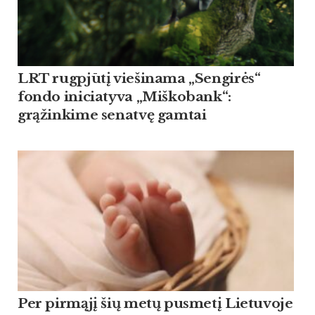
LRT rugpjūtį viešinama „Sengirės“
fondo iniciatyva „Miškobank“:
grąžinkime senatvę gamtai
Per pirmąjį šių metų pusmetį Lietuvoje