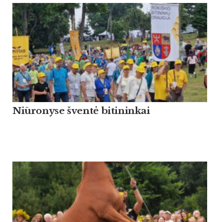
Niūronyse šventė bitininkai