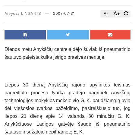
A
-
+
Arvydas LINGAITIS
2007-07-31
A
Dienos metu Anykščių centre aidėjo šūviai: iš pneumatinio
šautuvo paleista kulka įstrigo praeivės mentėje.
Liepos 30 dieną Anykščių rajono apylinkės teismas
pagreitinto proceso tvarka pradėjo nagrinėti Anykščių
technologijos mokyklos moksleivio G. K. baudžiamąją bylą
dėl viešosios tvarkos pažeidimo, pasireiškusio tuo, jog
liepos 21 dieną apie 14 valandą 30 minučių G. K.
Anykščiuose Ladigos gatvėje šaudė iš pneumatinio
šautuvo ir sužalojo nepilnametę E. K.