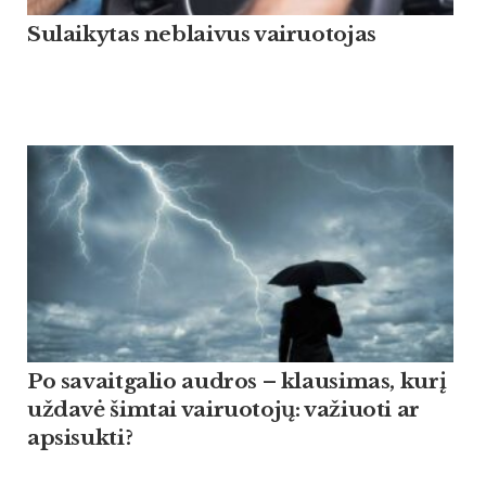
Sulaikytas neblaivus vairuotojas
Po savaitgalio audros – klausimas, kurį
uždavė šimtai vairuotojų: važiuoti ar
apsisukti?