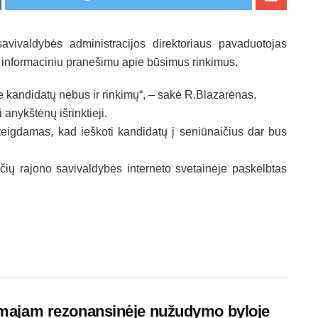
avivaldybės administracijos direktoriaus pavaduotojas
 informaciniu pranešimu apie būsimus rinkimus.
e kandidatų nebus ir rinkimų“, – sakė R.Blazarėnas.
i anykštėnų išrinktieji.
teigdamas, kad ieškoti kandidatų į seniūnaičius dar bus
čių rajono savivaldybės interneto svetainėje paskelbtas
amajam rezonansinėje nužudymo byloje