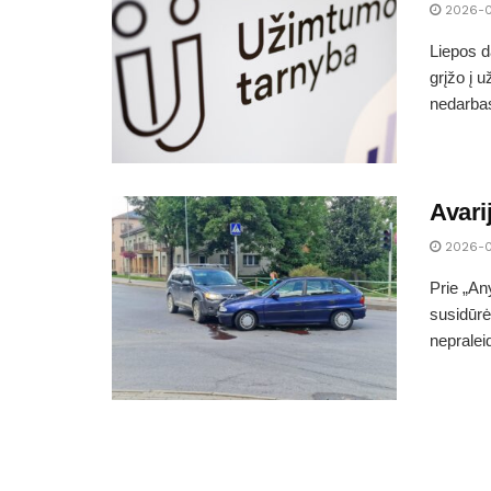
2026-
Liepos d
grįžo į 
nedarbas
Avari
2026-
Prie „An
susidūrė
nepraleid