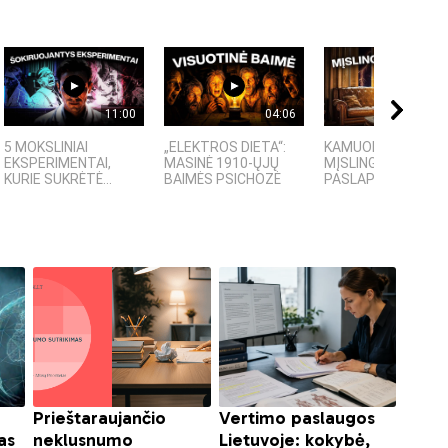
11:00
04:06
09:
5 MOKSLINIAI
„ELEKTROS DIETA“:
KAMUOLINIS ŽAIBA
EKSPERIMENTAI,
MASINĖ 1910-ŲJŲ
MĮSLINGA GAMTOS
KURIE SUKRĖTĖ...
BAIMĖS PSICHOZĖ
PASLAPTIS