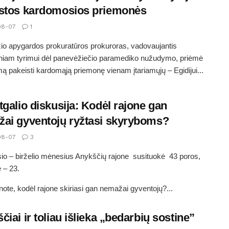
stos kardomosios priemonės
08-07
1
o apygardos prokuratūros prokuroras, vadovaujantis
iniam tyrimui dėl panevėžiečio paramediko nužudymo, priėmė
ą pakeisti kardomąją priemonę vienam įtariamųjų – Egidijui...
tgalio diskusija: Kodėl rajone gan
ai gyventojų ryžtasi skyryboms?
08-07
3
io – birželio mėnesius Anykščių rajone susituokė 43 poros,
ė – 23.
ote, kodėl rajone skiriasi gan nemažai gyventojų?...
čiai ir toliau išlieka „bedarbių sostine”