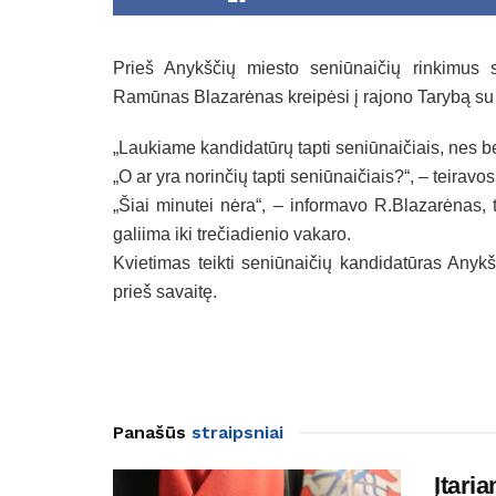
Prieš Anykščių miesto seniūnaičių rinkimus s
Ramūnas Blazarėnas kreipėsi į rajono Tarybą su
„Laukiame kandidatūrų tapti seniūnaičiais, nes b
„O ar yra norinčių tapti seniūnaičiais?“, – teiravos
„Šiai minutei nėra“, – informavo R.Blazarėnas, 
galiima iki trečiadienio vakaro.
Kvietimas teikti seniūnaičių kandidatūras Anykš
prieš savaitę.
Panašūs
straipsniai
Įtari