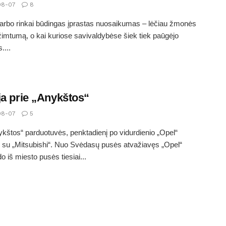
08-07
8
arbo rinkai būdingas įprastas nuosaikumas – lėčiau žmonės
užimtumą, o kai kuriose savivaldybėse šiek tiek paūgėjo
....
ja prie „Anykštos“
08-07
5
ykštos“ parduotuvės, penktadienį po vidurdienio „Opel“
 su „Mitsubishi“. Nuo Svėdasų pusės atvažiavęs „Opel“
o iš miesto pusės tiesiai...