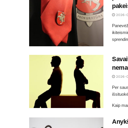
pakei
2026-
Panevėži
ikiteism
sprendim
Savai
nemaž
2026-
Per saus
išsituok
Kaip man
Anykš