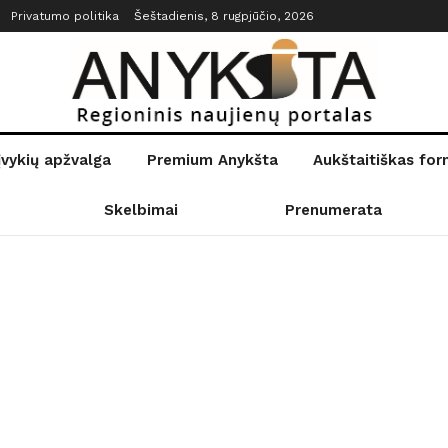
Privatumo politika
Šeštadienis, 8 rugpjūčio, 2026
įvykių apžvalga
Premium Anykšta
Aukštaitiškas fo
Skelbimai
Prenumerata