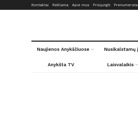
Kontaktai
Reklama
Apie mus
Prisijungti
Prenumerata
Naujienos Anykščiuose
Nusikalstamų 
Anykšta TV
Laisvalaikis