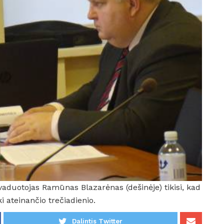
vaduotojas Ramūnas Blazarėnas (dešinėje) tikisi, kad
i ateinančio trečiadienio.
Dalintis Twitter