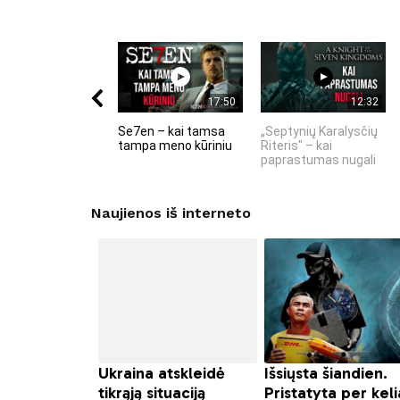
17:50
12:32
Se7en – kai tamsa
„Septynių Karalysčių
tampa meno kūriniu
Riteris" – kai
paprastumas nugali
Naujienos iš interneto