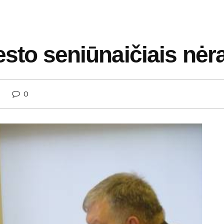
esto seniūnaičiais nėr
0