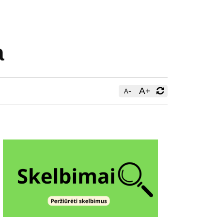
a
-
A
+
A