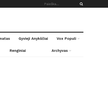
rmatas
Gyvieji Anykščiai
Vox Populi
Renginiai
Archyvas