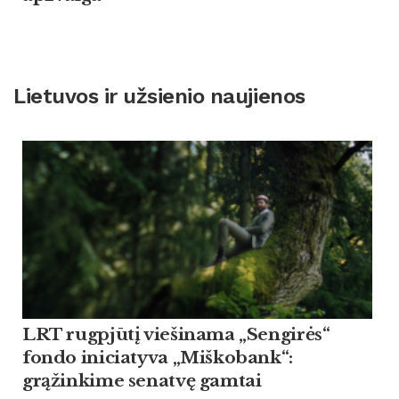
Lietuvos ir užsienio naujienos
LRT rugpjūtį viešinama „Sengirės“
fondo iniciatyva „Miškobank“:
grąžinkime senatvę gamtai