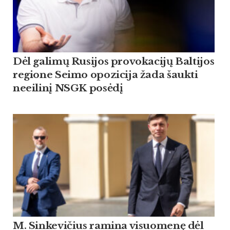
Dėl galimų Rusijos provokacijų Baltijos
regione Seimo opozicija žada šaukti
neeilinį NSGK posėdį
M. Sinkevičius ramina visuomenę dėl