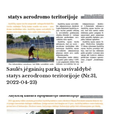
Saulės jėgainių parką savivaldybė
statys aerodromo teritorijoje (Nr.31,
2022-04-23)