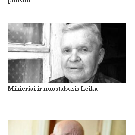
poilsiui
Mikieriai ir nuostabusis Leika