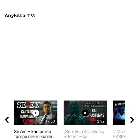
Anykšta TV:
17:50
12:32
Se7en – kai tamsa
„Septynių Karalysčių
5 MOKSLINIA
tampa meno kūriniu
Riteris" – kai
EKSPERIMEN