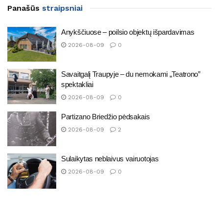
Panašūs
straipsniai
Anykščiuose – poilsio objektų išpardavimas
2026-08-09
0
Savaitgalį Traupyje – du nemokami „Teatrono”
spektakliai
2026-08-09
0
Partizano Briedžio pėdsakais
2026-08-09
2
Sulaikytas neblaivus vairuotojas
2026-08-09
0