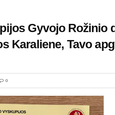
ijos Gyvojo Rožinio 
os Karaliene, Tavo ap
0