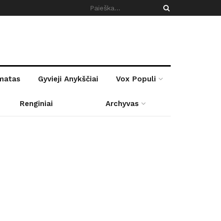
rmatas
Gyvieji Anykščiai
Vox Populi
Renginiai
Archyvas