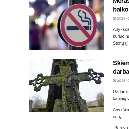
Meras
balk
2026-
Anykščių
kuriuo n
Storių g. 
Skiem
darba
2026-
Uždaroj
kapinių 
Anykščių
eurų.
„Beruva“