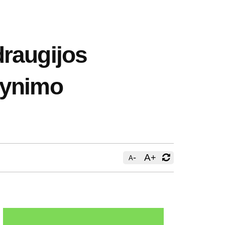
draugijos
gynimo
-
A
+
A