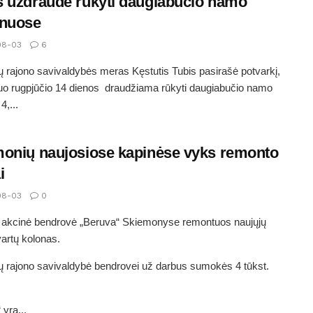
 uždraudė rūkyti daugiabučio namo
onuose
08-03
6
 rajono savivaldybės meras Kęstutis Tubis pasirašė potvarkį,
uo rugpjūčio 14 dienos draudžiama rūkyti daugiabučio namo
4,...
onių naujosiose kapinėse vyks remonto
i
08-03
0
i akcinė bendrovė „Beruva“ Skiemonyse remontuos naujųjų
vartų kolonas.
 rajono savivaldybė bendrovei už darbus sumokės 4 tūkst.
 yra...