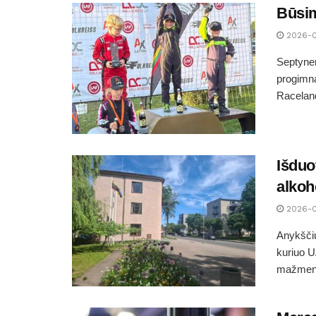
Būsim
2026-
Septyner
progimn
Raceland
Išduo
alkoh
2026-
Anykščių
kuriuo U
mažmenin