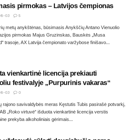
asis pirmokas – Latvijos čempionas
08-03
5
ių metų anykštėnas, būsimasis Anykščių Antano Vienuolio
azijos pirmokas Majus Gruzinskas, Bauskės „Musa
“ trasoje, AX Latvija čempionato varžybose finišavo...
ta vienkartinė licencija prekiauti
oliu festivalyje „Purpurinis vakaras“
08-03
0
 rajono savivaldybės meras Kęstutis Tubis pasirašė potvarkį,
AB „Roko virtuvė“ išduota vienkartinė licencija verstis
e prekyba alkoholiniais gėrimais...