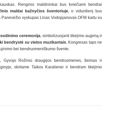
kauskas. Renginio maldininkai bus kviečiami bendrai
inio maldai bažnyčios šventoriuje
, o vidurdienį bus
os Panevėžio vyskupas Linas Vodopjanovas OFM kartu su
 sodinimo ceremonija
, simbolizuojanti tikėjimo augimą ir
uki bendrystė su vietos muzikantais
. Kongresas taps ne
inaujinimo bei bendruomeniškumo švente.
us, Gyvojo Rožinio draugijos bendruomenes, šeimas ir
inyje, skirtame Taikos Karalienei ir bendram tikėjimo