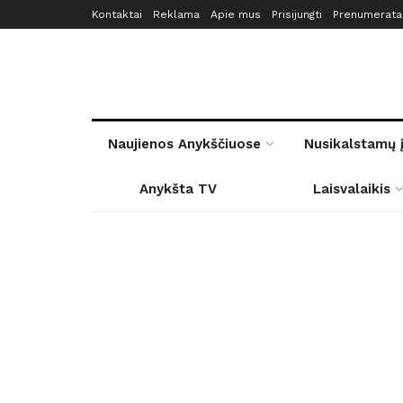
Kontaktai
Reklama
Apie mus
Prisijungti
Prenumerata
Naujienos Anykščiuose
Nusikalstamų 
Anykšta TV
Laisvalaikis