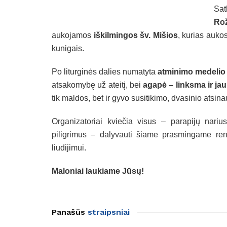
Sat
Rož
aukojamos
iškilmingos šv. Mišios
, kurias auk
kunigais.
Po liturginės dalies numatyta
atminimo medelio
atsakomybę už ateitį, bei
agapė – linksma ir ja
tik maldos, bet ir gyvo susitikimo, dvasinio ats
Organizatoriai kviečia visus – parapijų nari
piligrimus – dalyvauti šiame prasmingame reng
liudijimui.
Maloniai laukiame Jūsų!
Panašūs
straipsniai