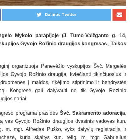
Dalintis Twitter
gelo Mykolo parapijoje (J. Tumo-Vaižganto g. 14,
yskupijos Gyvojo Rožinio draugijos kongresas „Taikos
ginį organizuoja Panevėžio vyskupijos Švč. Mergelės
ijos Gyvojo Rožinio draugija, kviečianti tikinčiuosius ir
druomenes į maldos, tikėjimo stiprinimo ir bendrystės
ną. Kongrese gali dalyvauti ne tik Gyvojo Rozinio
ugijos nariai.
greso programa prasidės
Švč. Sakramento adoracija
,
ią ves Gyvojo Rožinio draugijos dvasinis vadovas kun.
ig. m. mgr. Alfredas Puško, vyks dalyvių registracija ir
echezė, kurią skaitys kun. relig. m. mgr. Gabrielius