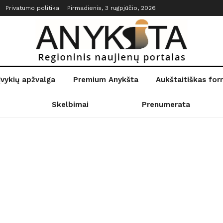
Privatumo politika
Pirmadienis, 3 rugpjūčio, 2026
įvykių apžvalga
Premium Anykšta
Aukštaitiškas fo
Skelbimai
Prenumerata