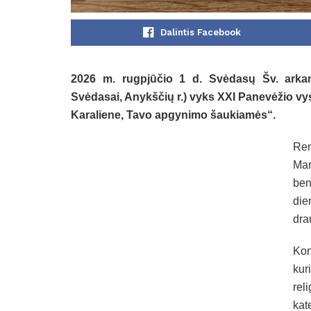
Dalintis Facebook
2026 m. rugpjūčio 1 d. Svėdasų Šv. arkan
Svėdasai, Anykščių r.) vyks XXI Panevėžio v
Karaliene, Tavo apgynimo šaukiamės“.
Ren
Mar
ben
die
dra
Kon
kur
rel
kat