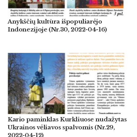
Anykščių kultūra išpopuliarėjo
Indonezijoje (Nr.30, 2022-04-16)
Kario paminklas Kurkliuose nudažytas
Ukrainos vėliavos spalvomis (Nr.29,
2022-04-12)