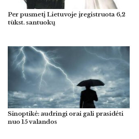
Per pusmetį Lietuvoje įregistruota 6,2
tūkst. santuokų
Sinoptikė: audringi orai gali prasidėti
nuo 15 valandos