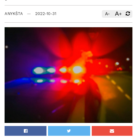
A
-
+
ANYKŠTA
2022-10-31
A