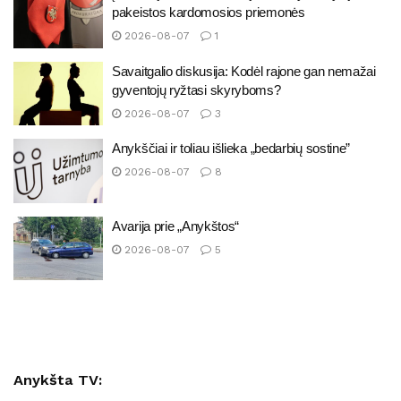
pakeistos kardomosios priemonės
2026-08-07
1
Savaitgalio diskusija: Kodėl rajone gan nemažai
gyventojų ryžtasi skyryboms?
2026-08-07
3
Anykščiai ir toliau išlieka „bedarbių sostine”
2026-08-07
8
Avarija prie „Anykštos“
2026-08-07
5
Anykšta TV: