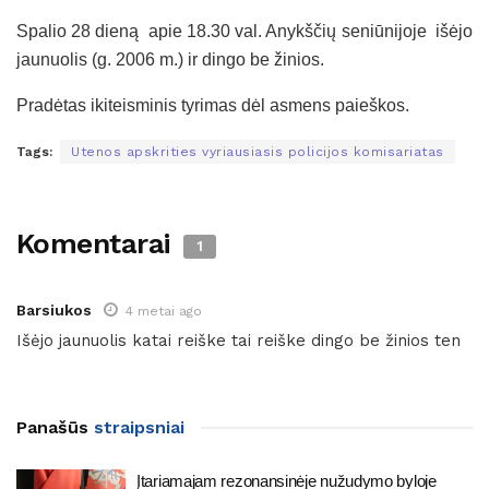
Spalio 28 dieną apie 18.30 val. Anykščių seniūnijoje išėjo
jaunuolis (g. 2006 m.) ir dingo be žinios.
Pradėtas ikiteisminis tyrimas dėl asmens paieškos.
Tags:
Utenos apskrities vyriausiasis policijos komisariatas
Komentarai
1
Barsiukos
4 metai ago
Išėjo jaunuolis katai reiške tai reiške dingo be žinios ten
Panašūs
straipsniai
Įtariamajam rezonansinėje nužudymo byloje