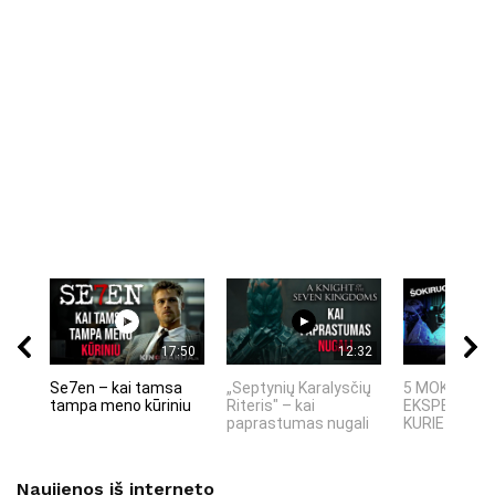
17:50
12:32
Se7en – kai tamsa
„Septynių Karalysčių
5 MOKSLINIA
tampa meno kūriniu
Riteris" – kai
EKSPERIMEN
paprastumas nugali
KURIE SUKRĖT
Naujienos iš interneto