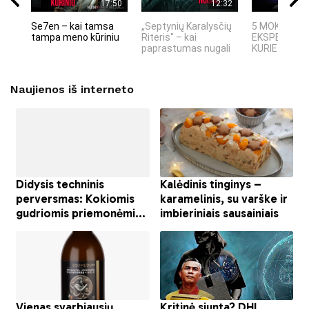
17:50
12:32
Se7en – kai tamsa
„Septynių Karalysčių
5 MOKSLINIA
tampa meno kūriniu
Riteris" – kai
EKSPERIMEN
paprastumas nugali
KURIE SUKRĖT
Naujienos iš interneto