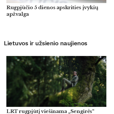
Rugpjūčio 5 dienos apskrities įvykių
apžvalga
Lietuvos ir užsienio naujienos
LRT rugpjūtį viešinama „Sengirės“