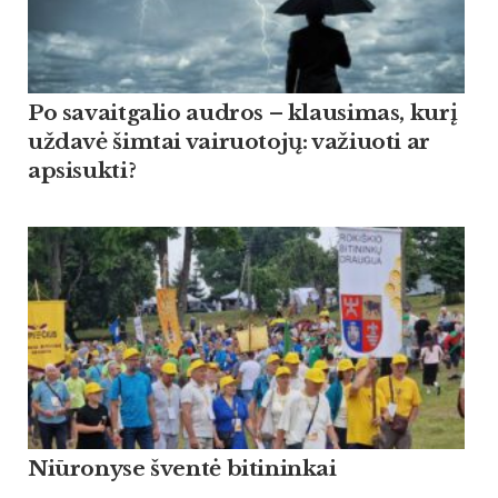
Po savaitgalio audros – klausimas, kurį
uždavė šimtai vairuotojų: važiuoti ar
apsisukti?
Niūronyse šventė bitininkai