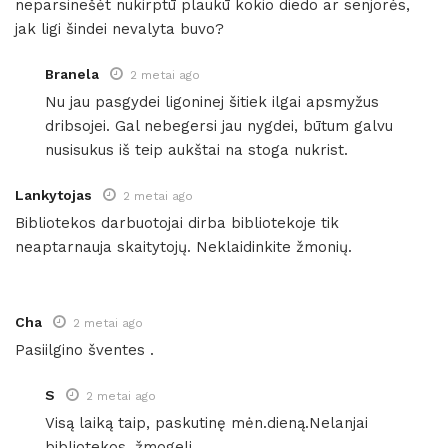
neparsinešėt nukirptū plaukū kokio diedo ar senjorės,
jak ligi šindei nevalyta buvo?
Branela
2 metai ago
Nu jau pasgydei ligoninej šitiek ilgai apsmyžus
dribsojei. Gal nebegersi jau nygdei, būtum galvu
nusisukus iš teip aukštai na stoga nukrist.
Lankytojas
2 metai ago
Bibliotekos darbuotojai dirba bibliotekoje tik
neaptarnauja skaitytojų. Neklaidinkite žmonių.
Cha
2 metai ago
Pasiilgino šventes .
S
2 metai ago
Visą laiką taip, paskutinę mėn.dieną.Nelanjai
bibliotekos ,žmogeli.