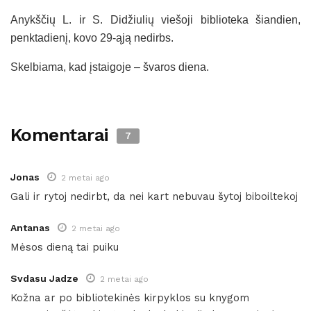
Anykščių L. ir S. Didžiulių viešoji biblioteka šiandien,
penktadienį, kovo 29-ąją nedirbs.
Skelbiama, kad įstaigoje – švaros diena.
Komentarai
7
Jonas
2 metai ago
Gali ir rytoj nedirbt, da nei kart nebuvau šytoj biboiltekoj
Antanas
2 metai ago
Mėsos dieną tai puiku
Svdasu Jadze
2 metai ago
Kožna ar po bibliotekinės kirpyklos su knygom