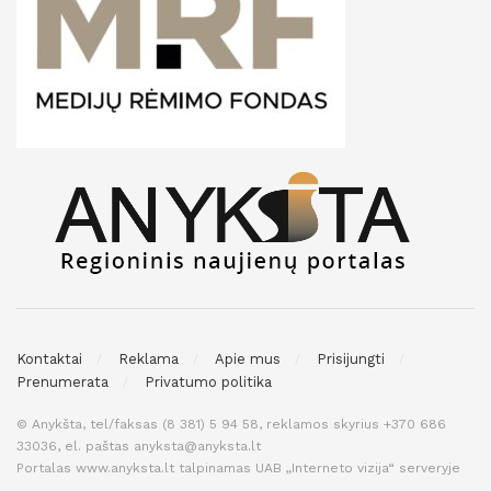
Kontaktai
Reklama
Apie mus
Prisijungti
Prenumerata
Privatumo politika
© Anykšta, tel/faksas (8 381) 5 94 58, reklamos skyrius +370 686
33036, el. paštas anyksta@anyksta.lt
Portalas www.anyksta.lt talpinamas UAB „Interneto vizija“ serveryje