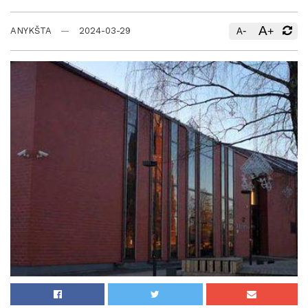
A
-
+
ANYKŠTA
2024-03-29
A