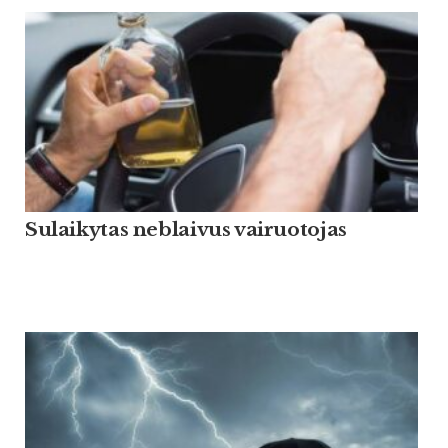
Sulaikytas neblaivus vairuotojas