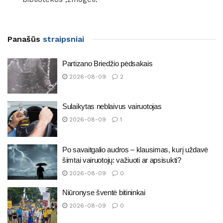
Panašūs
straipsniai
Partizano Briedžio pėdsakais
2026-08-09
2
Sulaikytas neblaivus vairuotojas
2026-08-09
1
Po savaitgalio audros – klausimas, kurį uždavė
šimtai vairuotojų: važiuoti ar apsisukti?
2026-08-09
0
Niūronyse šventė bitininkai
2026-08-09
0