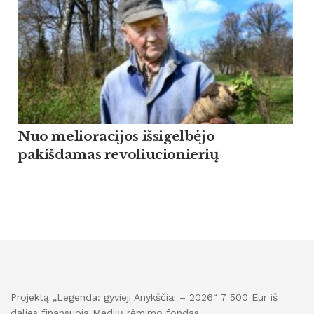
Nuo melioracijos išsigelbėjo
pakišdamas revoliucionierių
Projektą „Legenda: gyvieji Anykščiai – 2026“ 7 500 Eur iš
dalies finansuoja Medijų rėmimo fondas.