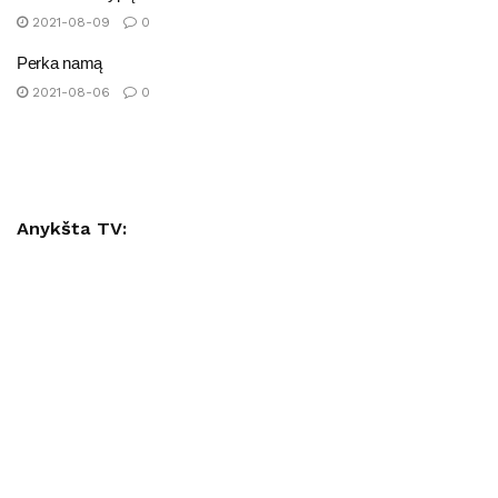
2021-08-09
0
Perka namą
2021-08-06
0
Anykšta TV: