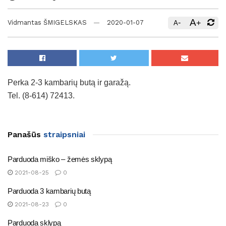
A
-
+
Vidmantas ŠMIGELSKAS
2020-01-07
A
Perka 2-3 kambarių butą ir garažą.
Tel. (8-614) 72413.
Panašūs
straipsniai
Parduoda miško – žemės sklypą
2021-08-25
0
Parduoda 3 kambarių butą
2021-08-23
0
Parduoda sklypą