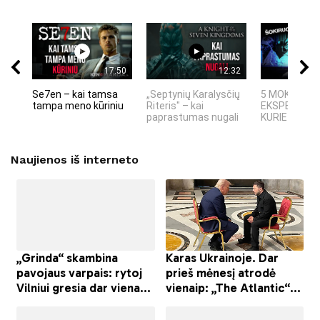
17:50
12:32
Se7en – kai tamsa
„Septynių Karalysčių
5 MOKSLINIA
tampa meno kūriniu
Riteris" – kai
EKSPERIMEN
paprastumas nugali
KURIE SUKRĖT
Naujienos iš interneto