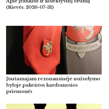
Apie įrankius ir kolektyvinį orumą
(Rievės. 2026-07-31)
Įtariamajam rezonansinėje nužudymo
byloje pakeistos kardomosios
priemonės