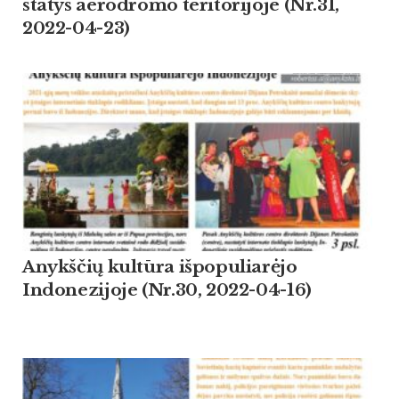
statys aerodromo teritorijoje (Nr.31,
2022-04-23)
Anykščių kultūra išpopuliarėjo
Indonezijoje (Nr.30, 2022-04-16)