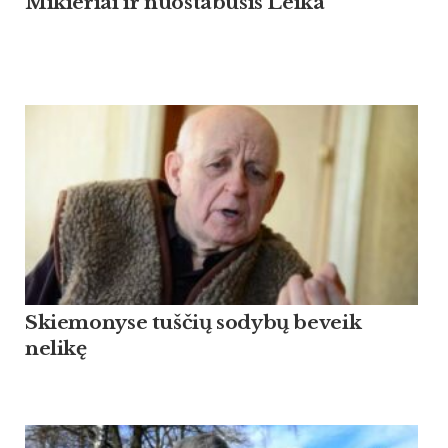
Mikieriai ir nuostabusis Leika
Skiemonyse tuščių sodybų beveik
nelikę