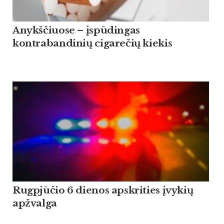
Anykščiuose – įspūdingas
kontrabandinių cigarečių kiekis
Rugpjūčio 6 dienos apskrities įvykių
apžvalga