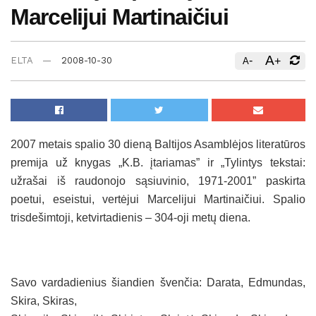
Marcelijui Martinaičiui
A
-
+
ELTA
2008-10-30
A
2007 metais spalio 30 dieną Baltijos Asamblėjos literatūros
premija už knygas „K.B. įtariamas” ir „Tylintys tekstai:
užrašai iš raudonojo sąsiuvinio, 1971-2001” paskirta
poetui, eseistui, vertėjui Marcelijui Martinaičiui.
Spalio
trisdešimtoji, ketvirtadienis – 304-oji metų diena.
Savo vardadienius šiandien švenčia: Darata, Edmundas,
Skira, Skiras,