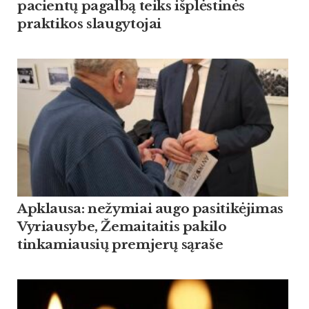
pacientų pagalbą teiks išplėstinės
praktikos slaugytojai
Apklausa: nežymiai augo pasitikėjimas
Vyriausybe, Žemaitaitis pakilo
tinkamiausių premjerų sąraše