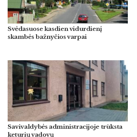
Svėdasuose kasdien vidurdienį
skambės bažnyčios varpai
Savivaldybės administracijoje trūksta
keturių vadovų