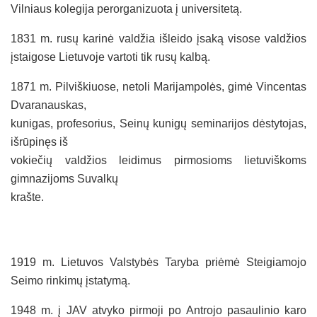
Vilniaus kolegija perorganizuota į universitetą.
1831 m. rusų karinė valdžia išleido įsaką visose valdžios
įstaigose Lietuvoje vartoti tik rusų kalbą.
1871 m. Pilviškiuose, netoli Marijampolės, gimė Vincentas
Dvaranauskas,
kunigas, profesorius, Seinų kunigų seminarijos dėstytojas,
išrūpinęs iš
vokiečių valdžios leidimus pirmosioms lietuviškoms
gimnazijoms Suvalkų
krašte.
1919 m. Lietuvos Valstybės Taryba priėmė Steigiamojo
Seimo rinkimų įstatymą.
1948 m. į JAV atvyko pirmoji po Antrojo pasaulinio karo