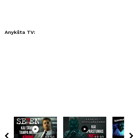
Anykšta TV:
17:50
12:32