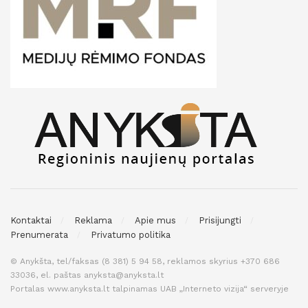
Kontaktai
Reklama
Apie mus
Prisijungti
Prenumerata
Privatumo politika
© Anykšta, tel/faksas (8 381) 5 94 58, reklamos skyrius +370 686
33036, el. paštas anyksta@anyksta.lt
Portalas www.anyksta.lt talpinamas UAB „Interneto vizija“ serveryje