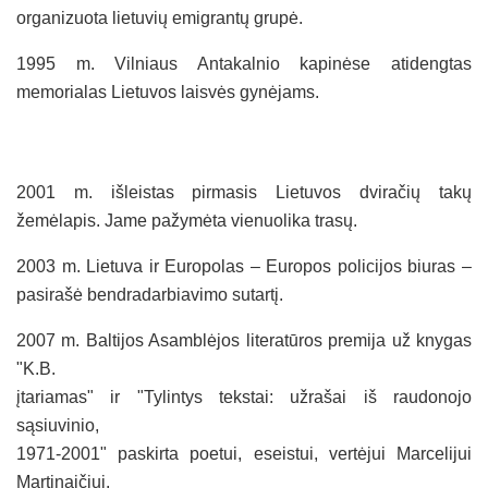
organizuota lietuvių emigrantų grupė.
1995 m. Vilniaus Antakalnio kapinėse atidengtas
memorialas Lietuvos laisvės gynėjams.
2001 m. išleistas pirmasis Lietuvos dviračių takų
žemėlapis. Jame pažymėta vienuolika trasų.
2003 m. Lietuva ir Europolas – Europos policijos biuras –
pasirašė bendradarbiavimo sutartį.
2007 m. Baltijos Asamblėjos literatūros premija už knygas
"K.B.
įtariamas" ir "Tylintys tekstai: užrašai iš raudonojo
sąsiuvinio,
1971-2001" paskirta poetui, eseistui, vertėjui Marcelijui
Martinaičiui.