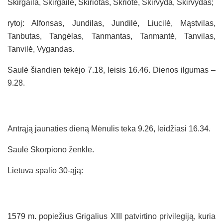
Skirgaila, Skirgailė, Skiriotas, Skriotė, Skirvyda, Skirvydas;
rytoj: Alfonsas, Jundilas, Jundilė, Liucilė, Mąstvilas,
Tanbutas, Tangėlas, Tanmantas, Tanmantė, Tanvilas,
Tanvilė, Vygandas.
Saulė šiandien tekėjo 7.18, leisis 16.46. Dienos ilgumas –
9.28.
Antrąją jaunaties dieną Mėnulis teka 9.26, leidžiasi 16.34.
Saulė Skorpiono ženkle.
Lietuva spalio 30-ąją:
1579 m. popiežius Grigalius XIII patvirtino privilegiją, kuria