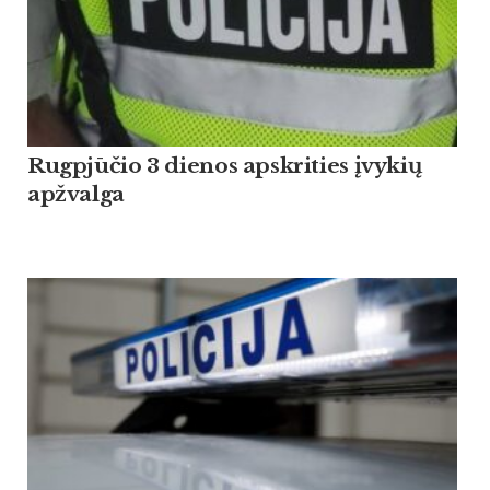
Rugpjūčio 3 dienos apskrities įvykių
apžvalga