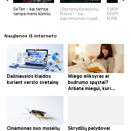
Se7en – kai tamsa
„Septynių Karalysčių
5 MOKSLINIA
tampa meno kūriniu
Riteris" – kai
EKSPERIMEN
paprastumas nugali
KURIE SUKRĖT
Naujienos iš interneto