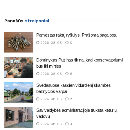
Panašūs
straipsniai
Pamestas raktų ryšulys. Prašoma pagalbos.
2026-08-06
0
Dominykas Puzinas tikina, kad konservatoriumi
bus iki mirties
2026-08-06
6
Svėdasuose kasdien vidurdienį skambės
bažnyčios varpai
2026-08-06
2
Savivaldybės administracijoje trūksta keturių
vadovų
2026-08-06
3