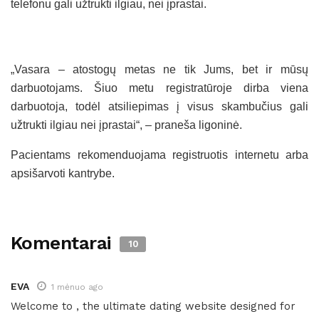
telefonu gali užtrukti ilgiau, nei įprastai.
„Vasara – atostogų metas ne tik Jums, bet ir mūsų
darbuotojams. Šiuo metu registratūroje dirba viena
darbuotoja, todėl atsiliepimas į visus skambučius gali
užtrukti ilgiau nei įprastai“, – praneša ligoninė.
Pacientams rekomenduojama registruotis internetu arba
apsišarvoti kantrybe.
Komentarai
10
EVA
1 mėnuo ago
Welcome to , the ultimate dating website designed for