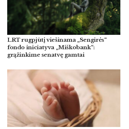
LRT rugpjūtį viešinama „Sengirės“
fondo iniciatyva „Miškobank“:
grąžinkime senatvę gamtai