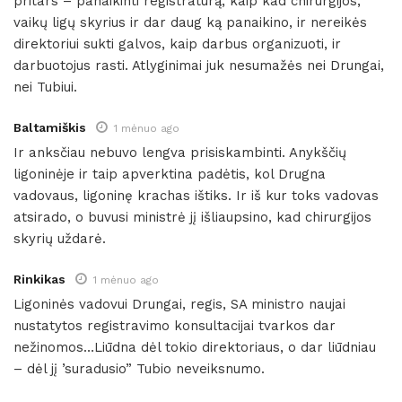
pritars – panaikinti registratūrą, kaip kad chirurgijos,
vaikų ligų skyrius ir dar daug ką panaikino, ir nereikės
direktoriui sukti galvos, kaip darbus organizuoti, ir
darbuotojus rasti. Atlyginimai juk nesumažės nei Drungai,
nei Tubiui.
Baltamiškis
1 mėnuo ago
Ir anksčiau nebuvo lengva prisiskambinti. Anykščių
ligoninėje ir taip apverktina padėtis, kol Drugna
vadovaus, ligoninę krachas ištiks. Ir iš kur toks vadovas
atsirado, o buvusi ministrė jį išliaupsino, kad chirurgijos
skyrių uždarė.
Rinkikas
1 mėnuo ago
Ligoninės vadovui Drungai, regis, SA ministro naujai
nustatytos registravimo konsultacijai tvarkos dar
nežinomos…Liūdna dėl tokio direktoriaus, o dar liūdniau
– dėl jį ’suradusio” Tubio neveiksnumo.