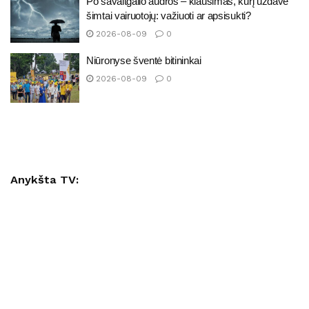
Po savaitgalio audros – klausimas, kurį uždavė
šimtai vairuotojų: važiuoti ar apsisukti?
2026-08-09
0
Niūronyse šventė bitininkai
2026-08-09
0
Anykšta TV: