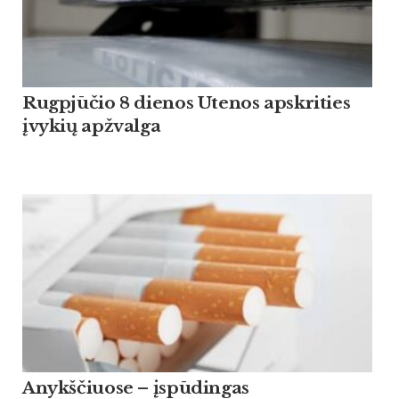
Rugpjūčio 8 dienos Utenos apskrities
įvykių apžvalga
Anykščiuose – įspūdingas