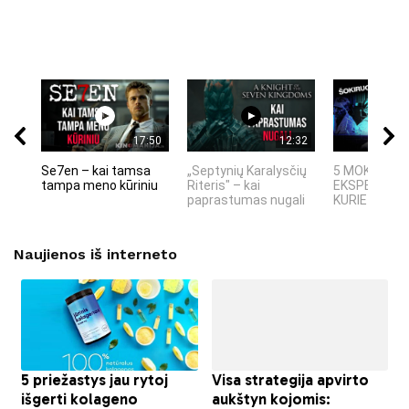
17:50
12:32
Se7en – kai tamsa
„Septynių Karalysčių
5 MOKSLINIA
tampa meno kūriniu
Riteris" – kai
EKSPERIMEN
paprastumas nugali
KURIE SUKRĖT
Naujienos iš interneto