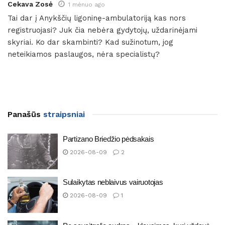
Cekava Zosė
1 mėnuo ago
Tai dar į Anykščių ligoninę-ambulatoriją kas nors
registruojasi? Juk čia nebėra gydytojų, uždarinėjami
skyriai. Ko dar skambinti? Kad sužinotum, jog
neteikiamos paslaugos, nėra specialistų?
Panašūs
straipsniai
Partizano Briedžio pėdsakais
2026-08-09
2
Sulaikytas neblaivus vairuotojas
2026-08-09
1