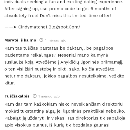
individuals seeking a fun and exciting dating experience.
After signing up, use promo code to get 6 months of
absolutely free! Don’t miss this limited-time offer!
——➤ Cindymatche1.Blogspot.Com/
Marytė iš kaimo
1 mėnuo ago
Kam tas tuščias pastatas be daktarų, be pagalbos
pacientams reikalingas? Neseniai mano kaimynė
susilaužė koją. Atvežėme į Anykščių ligoninės priimamąjį,
o ten visi žiūri nustebę ir pikti, sako, ko čia atvežėte,
neturime daktarų, jokios pagalbos nesuteiksime, vežkite
kitur.
Tuščiakalbis
1 mėnuo ago
Kam dar tam kažkokiam nieko neveikiančiam direktoriui
mokėti tūkstantinę algą, jei ligoninės praktiškai nebeliko.
Pabaigti ją uždaryti, ir viskas. Tas direktorius tik sapalioja
apie visokius planus, iš kurių tik bezdalas gaunasi.