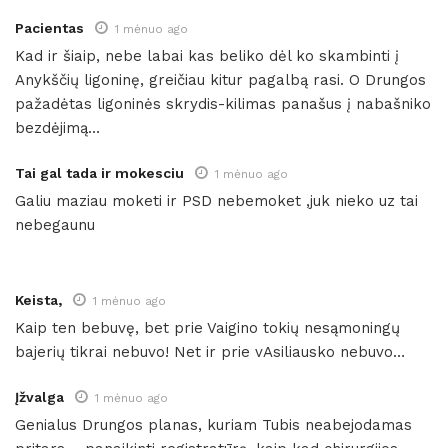
Pacientas
1 mėnuo ago
Kad ir šiaip, nebe labai kas beliko dėl ko skambinti į
Anykščių ligoninę, greičiau kitur pagalbą rasi. O Drungos
pažadėtas ligoninės skrydis-kilimas panašus į nabašniko
bezdėjimą…
Tai gal tada ir mokesciu
1 mėnuo ago
Galiu maziau moketi ir PSD nebemoket ,juk nieko uz tai
nebegaunu
Keista,
1 mėnuo ago
Kaip ten bebuvę, bet prie Vaigino tokių nesąmoningų
bajerių tikrai nebuvo! Net ir prie vAsiliausko nebuvo…
Įžvalga
1 mėnuo ago
Genialus Drungos planas, kuriam Tubis neabejodamas