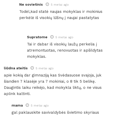
Ne sovietinis
5 metai ago
Todėl,kad statė naujas mokyklas ir mokinius
perkėlė iš visokių lūšnų į naujai pastatytas
Supratome
5 metai ago
Tai ir dabar iš visokių laužų perkelia į
atremontuotas, renovuotas ir apšildytas
mokyklas.
liūdna ateitis
5 metai ago
apie kokią dar gimnaziją kas Svėdasuose svajoja, juk
šiandien 7 klasėje yra 7 mokiniai, o 8 tik 5 belikę.
Daugintis laiku reikėjo, kad mokykla liktų, o ne visus
aplink kaltinti.
mama
5 metai ago
gal paklauskite savivaldybės švietimo skyriaus