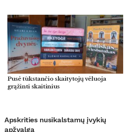
Pusė tūkstančio skaitytojų vėluoja
grąžinti skaitinius
Apskrities nusikalstamų įvykių
apžvalga