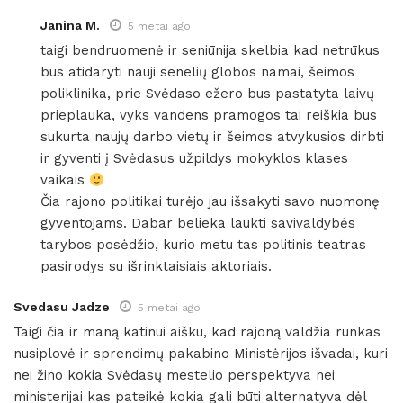
Janina M.
5 metai ago
taigi bendruomenė ir seniūnija skelbia kad netrūkus
bus atidaryti nauji senelių globos namai, šeimos
poliklinika, prie Svėdaso ežero bus pastatyta laivų
prieplauka, vyks vandens pramogos tai reiškia bus
sukurta naujų darbo vietų ir šeimos atvykusios dirbti
ir gyventi į Svėdasus užpildys mokyklos klases
vaikais
Čia rajono politikai turėjo jau išsakyti savo nuomonę
gyventojams. Dabar belieka laukti savivaldybės
tarybos posėdžio, kurio metu tas politinis teatras
pasirodys su išrinktaisiais aktoriais.
Svedasu Jadze
5 metai ago
Taigi čia ir maną katinui aišku, kad rajoną valdžia runkas
nusiplovė ir sprendimų pakabino Ministėrijos išvadai, kuri
nei žino kokia Svėdasų mestelio perspektyva nei
ministerijai kas pateikė kokia gali būti alternatyva dėl