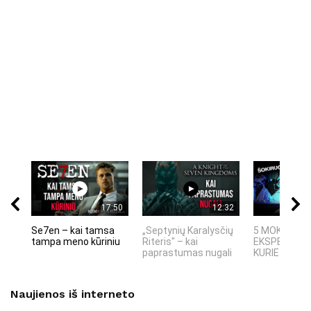
17:50
12:32
Se7en – kai tamsa
„Septynių Karalysčių
5 MOKSLINIA
tampa meno kūriniu
Riteris" – kai
EKSPERIMEN
paprastumas nugali
KURIE SUKRĖT
Naujienos iš interneto