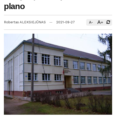
plano
A
-
+
Robertas ALEKSIEJŪNAS
2021-09-27
A