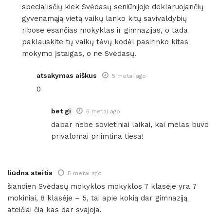
specialisčių kiek Svėdasų seniūnijoje deklaruojančių
gyvenamąją vietą vaikų lanko kitų savivaldybių
ribose esančias mokyklas ir gimnazijas, o tada
paklauskite tų vaikų tėvų kodėl pasirinko kitas
mokymo įstaigas, o ne Svėdasų.
atsakymas aiškus
5 metai ago
0
bet gi
5 metai ago
dabar nebe sovietiniai laikai, kai melas buvo
privalomai priimtina tiesa!
liūdna ateitis
5 metai ago
šiandien Svėdasų mokyklos mokyklos 7 klasėje yra 7
mokiniai, 8 klasėje – 5, tai apie kokią dar gimnaziją
ateičiai čia kas dar svajoja.