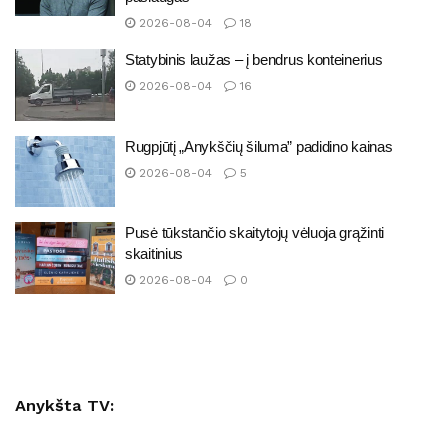
2026-08-04
18
Statybinis laužas – į bendrus konteinerius
2026-08-04
16
Rugpjūtį „Anykščių šiluma” padidino kainas
2026-08-04
5
Pusė tūkstančio skaitytojų vėluoja grąžinti
skaitinius
2026-08-04
0
Anykšta TV: