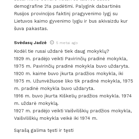
demografine 21a padėtimi. Palygink dabartinės
Rusijos provincijos faktinį pragyvenimo lygį su
Lietuvos kaimo gyvenimo lygiu ir bus akivaizdu kur
šuva pakastas.
Svėdasų Jadzė
5 metai ago
Kodėl tie rusai uždarė tiek daug mokyklų?
1929 m. pradėjo veikti Pavirinčių pradinė mokykla,
1975 m. Pavirinčių pradinė mokykla buvo uždaryta.
1920 m. kaime buvo įkurta pradžios mokykla, iki
1975 m. Užunvėžiuose liko tik pradinė mokykla, 1975
m. pradinė mokykla buvo uždaryta.
1916 m. buvo įkurta Kiškelių pradžios mokykla. 1974
m. uždarė mokyklą.
1927 m. pradėjo veikti Vaišviliškių pradžios mokykla,
Vaišviliškių mokykla veikė iki 1974 m.
Sąrašą galima tęsti ir tęsti