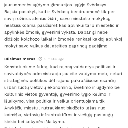
jaunuomenės ugdymo gimnazijos lygyje Svėdasys.
Raijkia pasakyt, kad ir Svėdasų bendruomenė tik per
savą rožinius akinius žiūri į savo miestelio mokyklą,
neatsisukdama pasižiūrėt kas aplinkui tarp miestelio ir
apylinkės žmonių gyvenimi vyksta. Dabar gi nebe
didžiojo kolchozo laikai ir žmonės renkasi kakioj aplinkoj
mokyt savo vaikus dėl ateities pagrindų padėjimo.
Būsimas meras
5 metai ago
Konstatuokime faktą, kad rajoną valdantys politikai ir
savivaldybės administracija jau eile valdymo metų neturi
strateginės politikos dėl rajono pakraščiuose esančių
urbanizuotų vietovių ekonominio, švietimo ir ugdymo bei
kultūrinio vietos gyventojų gyvenimo lygio kėlimo ir
išlaikymo. Visa politika ir veikla orientuojama tik
Anykščių miestui, nutraukiant biudžeto lėšas nuo
kaimiškų vietovių infrastruktūros ir viešųjų paslaugų
kiekio bei kokybės išlaikymo.