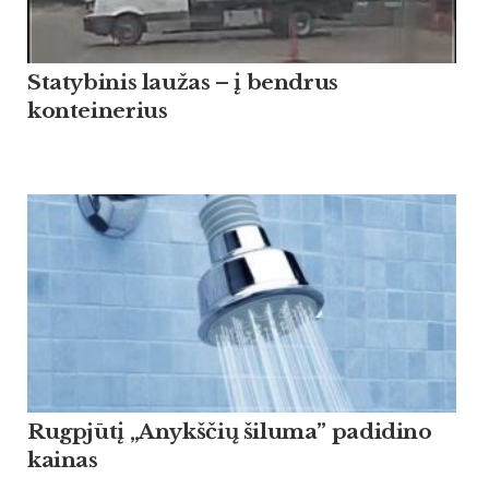
Statybinis laužas – į bendrus
konteinerius
Rugpjūtį „Anykščių šiluma” padidino
kainas