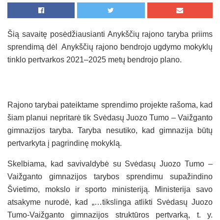
Šią savaitę posėdžiausianti Anykščių rajono taryba priims
sprendimą dėl Anykščių rajono bendrojo ugdymo mokyklų
tinklo pertvarkos 2021–2025 metų bendrojo plano.
Rajono tarybai pateiktame sprendimo projekte rašoma, kad
šiam planui nepritarė tik Svėdasų Juozo Tumo – Vaižganto
gimnazijos taryba. Taryba nesutiko, kad gimnazija būtų
pertvarkyta į pagrindinę mokyklą.
Skelbiama, kad savivaldybė su Svėdasų Juozo Tumo –
Vaižganto gimnazijos tarybos sprendimu supažindino
Švietimo, mokslo ir sporto ministeriją. Ministerija savo
atsakyme nurodė, kad „…tikslinga atlikti Svėdasų Juozo
Tumo-Vaižganto gimnazijos struktūros pertvarką, t. y.