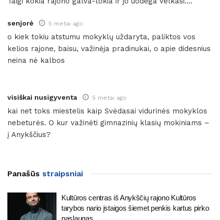
Taigi kokia rajono galva-tokia ir jo uodega velkasi….
senjorė
5 metai ago
o kiek tokiu atstumu mokyklų uždaryta, paliktos vos
kelios rajone, baisu, važinėja pradinukai, o apie didesnius
neina nė kalbos
visiškai nusigyventa
5 metai ago
kai net toks miestelis kaip Svėdasai vidurinės mokyklos
nebeturės. O kur važinėti gimnazinių klasių mokiniams –
į Anykščius?
Panašūs
straipsniai
Kultūros centras iš Anykščių rajono Kultūros
tarybos nario įstaigos šiemet penkis kartus pirko
paslaugas