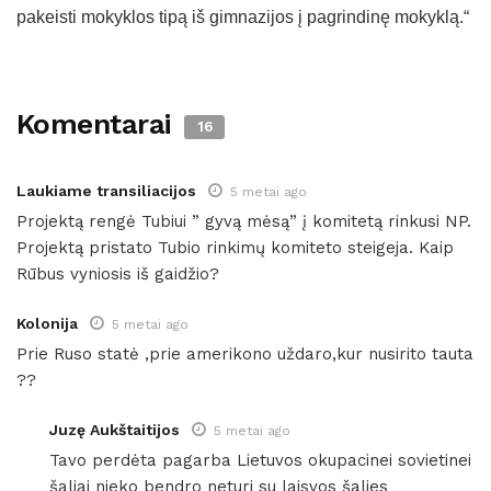
pakeisti mokyklos tipą iš gimnazijos į pagrindinę mokyklą.“
Komentarai
16
Laukiame transiliacijos
5 metai ago
Projektą rengė Tubiui ” gyvą mėsą” į komitetą rinkusi NP.
Projektą pristato Tubio rinkimų komiteto steigeja. Kaip
Rūbus vyniosis iš gaidžio?
Kolonija
5 metai ago
Prie Ruso statė ,prie amerikono uždaro,kur nusirito tauta
??
Juzę Aukštaitijos
5 metai ago
Tavo perdėta pagarba Lietuvos okupacinei sovietinei
šaliai nieko bendro neturi su laisvos šalies