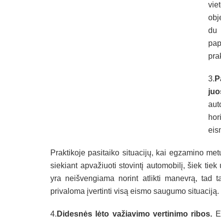
vie
obj
du 
pap
prak
3.
P
juo
aut
hor
eis
Praktikoje pasitaiko situacijų, kai egzamino metu
siekiant apvažiuoti stovintį automobilį, šiek tiek 
yra neišvengiama norint atlikti manevrą, tad t
privaloma įvertinti visą eismo saugumo situaciją.
4.
Didesnės lėto važiavimo vertinimo ribos.
Eg