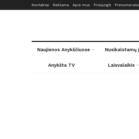
Kontaktai
Reklama
Apie mus
Prisijungti
Prenumerata
Naujienos Anykščiuose
Nusikalstamų 
Anykšta TV
Laisvalaikis