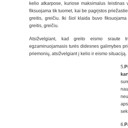
kelio atkarpose, kuriose maksimalus leistinas 
fiksuojama tik tuomet, kai be pagrįstos priežast
greitis, greičiu. Iki šiol klaida buvo fiksuoja
greitis, greičiu.
Atsižvelgiant, kad greito eismo sraute tra
egzaminuojamasis turės didesnes galimybes prider
priemonių, atsižvelgiant į kelio ir eismo situaciją.
5.
P
kar
sur
nau
neu
aps
sek
6.
P