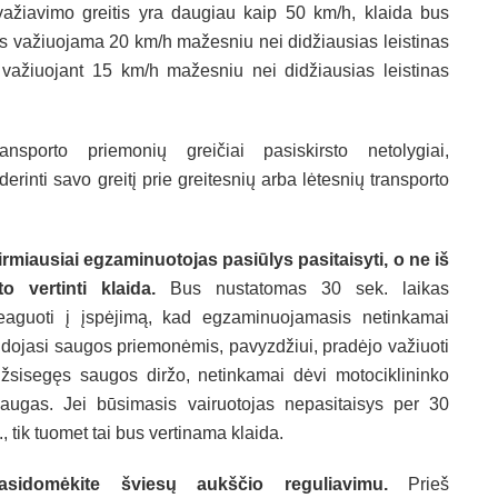
važiavimo greitis yra daugiau kaip 50 km/h, klaida bus
ies važiuojama 20 km/h mažesniu nei didžiausias leistinas
ma važiuojant 15 km/h mažesniu nei didžiausias leistinas
nsporto priemonių greičiai pasiskirsto netolygiai,
inti savo greitį prie greitesnių arba lėtesnių transporto
irmiausiai egzaminuotojas pasiūlys pasitaisyti, o ne iš
to vertinti klaida.
Bus nustatomas 30 sek. laikas
eaguoti į įspėjimą, kad egzaminuojamasis netinkamai
dojasi saugos priemonėmis, pavyzdžiui, pradėjo važiuoti
žsisegęs saugos diržo, netinkamai dėvi motociklininko
augas. Jei būsimasis vairuotojas nepasitaisys per 30
., tik tuomet tai bus vertinama klaida.
asidomėkite šviesų aukščio reguliavimu.
Prieš