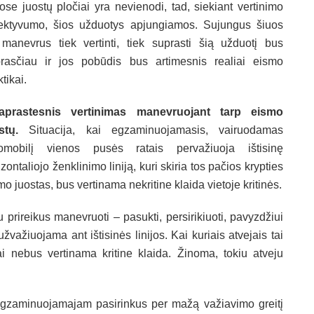
tose juostų pločiai yra nevienodi, tad, siekiant vertinimo
ektyvumo, šios užduotys apjungiamos. Sujungus šiuos
manevrus tiek vertinti, tiek suprasti šią užduotį bus
rasčiau ir jos pobūdis bus artimesnis realiai eismo
tikai.
aprastesnis vertinimas manevruojant tarp eismo
stų.
Situacija, kai egzaminuojamasis, vairuodamas
omobilį vienos pusės ratais pervažiuoja ištisinę
izontaliojo ženklinimo liniją, kuri skiria tos pačios krypties
mo juostas, bus vertinama nekritine klaida vietoje kritinės.
 prireikus manevruoti – pasukti, persirikiuoti, pavyzdžiui
užvažiuojama ant ištisinės linijos. Kai kuriais atvejais tai
ai nebus vertinama kritine klaida. Žinoma, tokiu atveju
zaminuojamajam pasirinkus per mažą važiavimo greitį