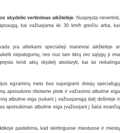
 skydelio vertinimas aikštelėje.
Nuspręsta nevertinti,
apsaugą, kai važiuojama iki 30 km/h greičiu arba, kai
 kada yra atliekami specialieji manevrai aikštelėje ar
kelti nepatogumų, nes nuo tam tikrų oro sąlygų ji ima
ęsta leisti akių skydelį atsidaryti, kai tai reikalinga
ijos egzaminų metu bus sujungiami dviejų specialiųjų
kamų apsisukimo ribotame plote ir važiavimo atbuline eiga
kimą atbuline eiga įsukant į važiuojamąją dalį dešinėje ir
mas apsisukimas atbuline eiga įvažiuojant į šalia esančią
ktikoje pastebima, kad skirtinguose miestuose ir miestų