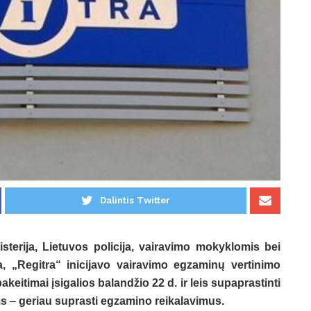
Dalintis Twitter
erija, Lietuvos policija, vairavimo mokyklomis bei
, „Regitra“ inicijavo vairavimo egzaminų vertinimo
pakeitimai įsigalios balandžio 22 d. ir leis supaprastinti
ms
–
geriau suprasti egzamino reikalavimus.