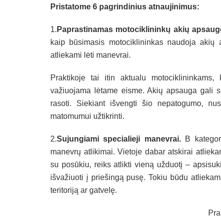
Pristatome 6 pagrindinius atnaujinimus:
1.
Paprastinamas motociklininkų akių apsaugos
kaip būsimasis motociklininkas naudoja akių 
atliekami lėti manevrai.
Praktikoje tai itin aktualu motociklininkams,
važiuojama lėtame eisme. Akių apsauga gali su
rasoti. Siekiant išvengti šio nepatogumo, nuspr
matomumui užtikrinti.
2.
Sujungiami specialieji manevrai.
B kategor
manevrų atlikimai. Vietoje dabar atskirai atlie
su posūkiu, reiks atlikti vieną užduotį – apsisu
išvažiuoti į priešingą pusę. Tokiu būdu atlieka
teritoriją ar gatvelę.
Pra