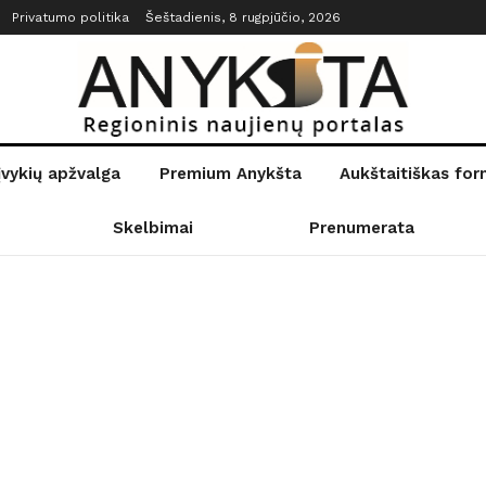
Privatumo politika
Šeštadienis, 8 rugpjūčio, 2026
įvykių apžvalga
Premium Anykšta
Aukštaitiškas fo
Skelbimai
Prenumerata