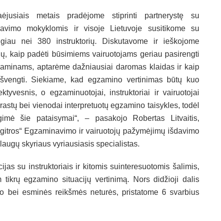
aėjusiais metais pradėjome stiprinti partnerystę su
ravimo mokyklomis ir visoje Lietuvoje susitikome su
giau nei 380 instruktorių. Diskutavome ir ieškojome
ų, kaip padėti būsimiems vairuotojams geriau pasirengti
aminams, aptarėme dažniausiai daromas klaidas ir kaip
išvengti. Siekiame, kad egzamino vertinimas būtų kuo
ektyvesnis, o egzaminuotojai, instruktoriai ir vairuotojai
rastų bei vienodai interpretuotų egzamino taisykles, todėl
gimė šie pataisymai“, – pasakojo Robertas Litvaitis,
gitros“ Egzaminavimo ir vairuotojų pažymėjimų išdavimo
laugų skyriaus vyriausiasis specialistas.
ijas su instruktoriais ir kitomis suinteresuotomis šalimis,
tikrų egzamino situacijų vertinimą. Nors didžioji dalis
io bei esminės reikšmės neturės, pristatome 6 svarbius