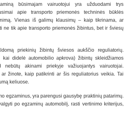
zaminą būsimajam vairuotojui yra užduodami trys
usimai apie transporto priemonės techninės būklės
rinimą. Vienas iš galimų klausimų – kaip tikrinama, ar
ti ne tik apie transporto priemonės žibintus, bet ir šviesų
ldomą priekinių žibintų šviesos aukščio reguliatorių.
. kai didelė automobilio apkrova) žibintų skleidžiamos
d nebūtų akinami priekyje važiuojantys vairuotojai.
 žinote, kaip patikrinti ar šis reguliatorius veikia. Tai
gumą keliuose.
vimo egzaminus, yra parengusi gausybę praktinių patarimų.
algyti po egzaminų automobilį, rasti vertinimo kriterijus,