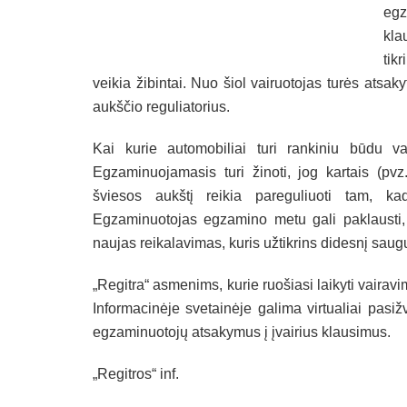
eg
kla
tik
veikia žibintai. Nuo šiol vairuotojas turės atsaky
aukščio reguliatorius.
Kai kurie automobiliai turi rankiniu būdu va
Egzaminuojamasis turi žinoti, jog kartais (pvz
šviesos aukštį reikia pareguliuoti tam, ka
Egzaminuotojas egzamino metu gali paklausti, ar
naujas reikalavimas, kuris užtikrins didesnį sau
„Regitra“ asmenims, kurie ruošiasi laikyti vaira
Informacinėje svetainėje galima virtualiai pasižv
egzaminuotojų atsakymus į įvairius klausimus.
„Regitros“ inf.