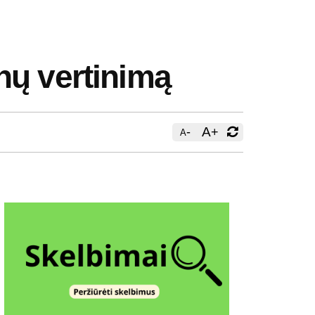
nų vertinimą
-
A
+
A