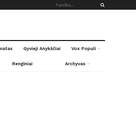
rmatas
Gyvieji Anykščiai
Vox Populi
Renginiai
Archyvas