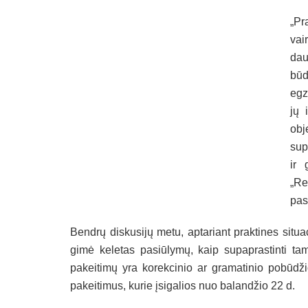
„Pr
vai
dau
būd
egz
jų 
obj
sup
ir 
„Re
pas
Bendrų diskusijų metu, aptariant praktines situac
gimė keletas pasiūlymų, kaip supaprastinti tam 
pakeitimų yra korekcinio ar gramatinio pobūdž
pakeitimus, kurie įsigalios nuo balandžio 22 d.