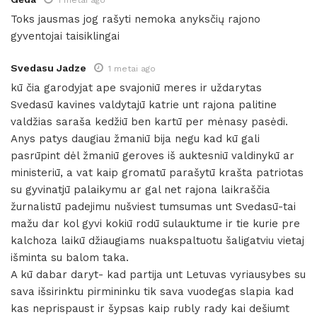
Toks jausmas jog rašyti nemoka anyksčių rajono
gyventojai taisiklingai
Svedasu Jadze
1 metai ago
kū čia garodyjat ape svajoniū meres ir uždarytas
Svedasū kavines valdytajū katrie unt rajona palitine
valdžias saraša kedžiū ben kartū per mėnasy pasėdi.
Anys patys daugiau žmaniū bija negu kad kū gali
pasrūpint dėl žmaniū geroves iš auktesniū valdinykū ar
ministeriū, a vat kaip gromatū parašytū krašta patriotas
su gyvinatjū palaikymu ar gal net rajona laikraščia
žurnalistū padejimu nušviest tumsumas unt Svedasū-tai
mažu dar kol gyvi kokiū rodū sulauktume ir tie kurie pre
kalchoza laikū džiaugiams nuakspaltuotu šaligatviu vietaj
išminta su balom taka.
A kū dabar daryt- kad partija unt Letuvas vyriausybes su
sava išsirinktu pirmininku tik sava vuodegas slapia kad
kas neprispaust ir šypsas kaip rubly rady kai dešiumt