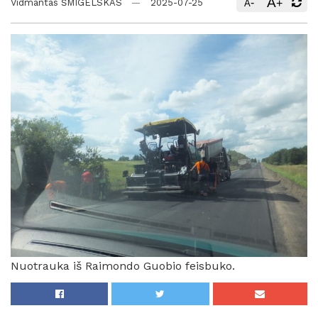
A
-
+
Vidmantas ŠMIGELSKAS
2025-07-25
A
Nuotrauka iš Raimondo Guobio feisbuko.