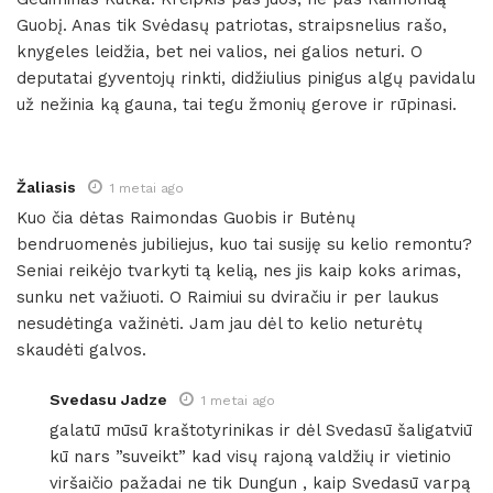
Guobį. Anas tik Svėdasų patriotas, straipsnelius rašo,
knygeles leidžia, bet nei valios, nei galios neturi. O
deputatai gyventojų rinkti, didžiulius pinigus algų pavidalu
už nežinia ką gauna, tai tegu žmonių gerove ir rūpinasi.
Žaliasis
1 metai ago
Kuo čia dėtas Raimondas Guobis ir Butėnų
bendruomenės jubiliejus, kuo tai susiję su kelio remontu?
Seniai reikėjo tvarkyti tą kelią, nes jis kaip koks arimas,
sunku net važiuoti. O Raimiui su dviračiu ir per laukus
nesudėtinga važinėti. Jam jau dėl to kelio neturėtų
skaudėti galvos.
Svedasu Jadze
1 metai ago
galatū mūsū kraštotyrinikas ir dėl Svedasū šaligatviū
kū nars ”suveikt” kad visų rajoną valdžių ir vietinio
viršaičio pažadai ne tik Dungun , kaip Svedasū varpą