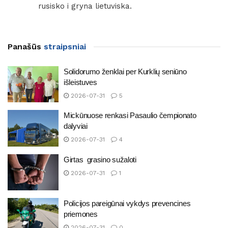
rusisko i gryna lietuviska.
Panašūs
straipsniai
Solidorumo ženklai per Kurklių seniūno
išleistuves
2026-07-31
5
Mickūnuose renkasi Pasaulio čempionato
dalyviai
2026-07-31
4
Girtas grasino sužaloti
2026-07-31
1
Policijos pareigūnai vykdys prevencines
priemones
2026-07-31
0