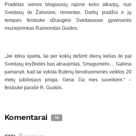
Pradėtas vienos blogiausių rajone kelio atkarpų, nuo
Svėdasų iki Žaliosios, remontas. Darbų pradžia ir jų
tempais feisbuke džiaugėsi Svėdasuose gyvenantis
muziejininkas Raimondas Guobis.
„Jei tokia sparta, tai per kokių dešimt dienų kelias iki pat
Svėdasų kryžkelės bus atnaujintas. Smagumėlis… Galima
pamanyti, kad tai vyksta Butėnų bendruomenės veiklos 20
metų jubiliejaus proga. Gerai čia mes suveikėm.“ –
feisbuke parašė R. Guobis.
Komentarai
16
Gėda
1 metai ago