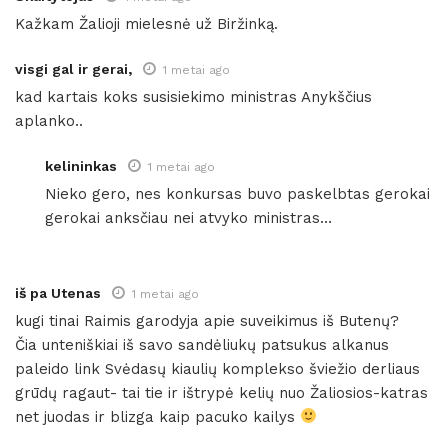
Kažkam Žalioji mielesnė už Biržinką.
visgi gal ir gerai,
1 metai ago
kad kartais koks susisiekimo ministras Anykščius
aplanko..
kelininkas
1 metai ago
Nieko gero, nes konkursas buvo paskelbtas gerokai
gerokai anksčiau nei atvyko ministras…
iš pa Utenas
1 metai ago
kugi tinai Raimis garodyja apie suveikimus iš Butenų?
Čia unteniškiai iš savo sandėliukų patsukus alkanus
paleido link Svėdasų kiaulių komplekso šviežio derliaus
grūdų ragaut- tai tie ir ištrypė kelių nuo Žaliosios-katras
net juodas ir blizga kaip pacuko kailys