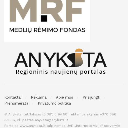
Kontaktai
Reklama
Apie mus
Prisijungti
Prenumerata
Privatumo politika
© Anykšta, tel/faksas (8 381) 5 94 58, reklamos skyrius +370 686
33036, el. paštas anyksta@anyksta.lt
Portalas www.anyksta.lt talpinamas UAB „Interneto vizija“ serveryje