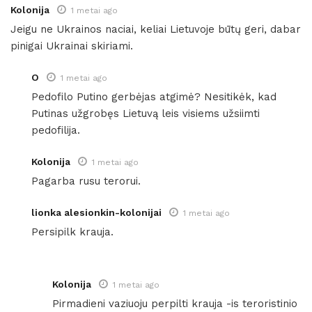
Kolonija
1 metai ago
Jeigu ne Ukrainos naciai, keliai Lietuvoje būtų geri, dabar
pinigai Ukrainai skiriami.
O
1 metai ago
Pedofilo Putino gerbėjas atgimė? Nesitikėk, kad
Putinas užgrobęs Lietuvą leis visiems užsiimti
pedofilija.
Kolonija
1 metai ago
Pagarba rusu terorui.
lionka alesionkin-kolonijai
1 metai ago
Persipilk krauja.
Kolonija
1 metai ago
Pirmadieni vaziuoju perpilti krauja -is teroristinio