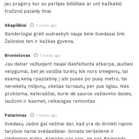
jau pragery kur su partijas bičiūliais ar unt kažkakiū
tručiznū palaidy tinai
Skapiškiai
1 metai ago
Banderlogai grėit sudraskyti nauja kele Svedasai link
Žaliosios ten ir kažkas gyvena.
Bronislovas
1 metai ago
Jau dabar važiuojant naujai išasfaltuota atkarpa, jaučiasi
nelygumai, bet jei valdžia turėtų kik nors smegenų, tai
esamą kelią rpaplatinę į abi puses po pusę metro, tai
nereikėtų milijonų, okelias tarnautų per pus ilgiau. Nes
problema, kelkraščiai, kurie dė sauros važiavimo dalies,
laužomi ir kasmet, reikaingas remontas
Patarimas
1 metai ago
Svedasų Jadze gal nežinai dar, kad yra du išrinkti rajono
tarybos nariai svėdasiškiai- Sonata Veršelienė ir
Gediminas Kutka. Kreipkis pas juos, ne pas Raimondą