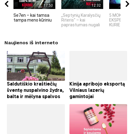
17:50
12:32
Se7en – kai tamsa
„Septynių Karalysčių
5 MOKSLINIA
tampa meno kūriniu
Riteris" – kai
EKSPERIMEN
paprastumas nugali
KURIE SUKRĖT
Naujienos iš interneto