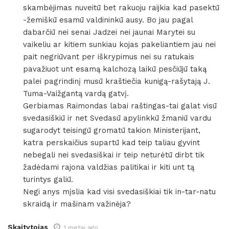
skambėjimas nuveitū bet rakuoju raijkia kad pasektū
-žemiškū esamū valdininkū ausy. Bo jau pagal
dabarčiū nei senai Jadzei nei jaunai Marytei su
vaikeliu ar kitiem sunkiau kojas pakeliantiem jau nei
pait negriūvant per iškrypimus nei su ratukais
pavažiuot unt esamą kalchozą laikū pesčiūjū taką
palei pagrindinį musū kraštiečia kunigą-rašytają J.
Tuma-Vaižgantą vardą gatvį.
Gerbiamas Raimondas labai raštingas-tai galat visū
svedasiškiū ir net Svedasū apylinkkū žmaniū vardu
sugarodyt teisingū gromatū takion Ministerijant,
katra perskaičius supartū kad teip taliau gyvint
nebegali nei svedasiškai ir teip neturėtū dirbt tik
žadėdami rajona valdžias palitikai ir kiti unt tą
turintys galiū.
Negi anys mįslia kad visi svedasiškiai tik in-tar-natu
skraidą ir mašinam važinėja?
Skaitytojas
1 metai ago