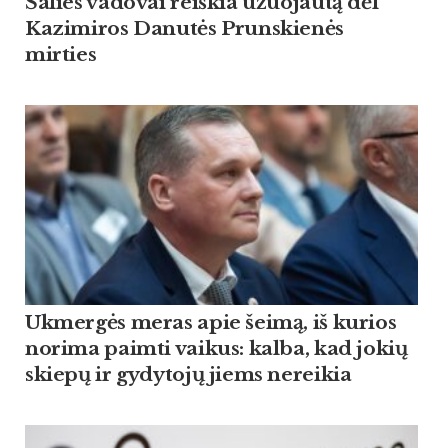
Šalies vadovai reiškia užuojautą dėl
Kazimiros Danutės Prunskienės
mirties
Ukmergės meras apie šeimą, iš kurios
norima paimti vaikus: kalba, kad jokių
skiepų ir gydytojų jiems nereikia