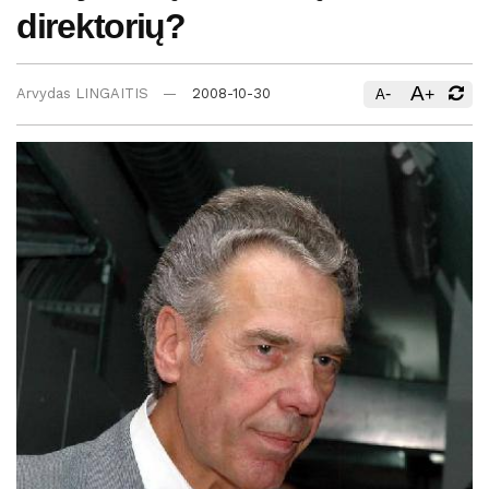
direktorių?
A
-
+
Arvydas LINGAITIS
2008-10-30
A