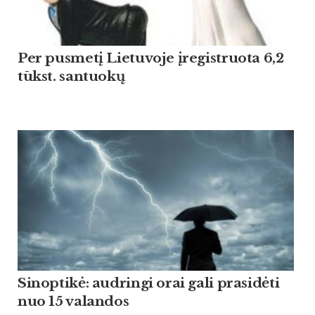
Per pusmetį Lietuvoje įregistruota 6,2
tūkst. santuokų
Sinoptikė: audringi orai gali prasidėti
nuo 15 valandos