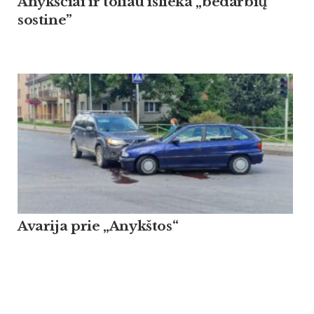
Anykščiai ir toliau išlieka „bedarbių
sostine”
Avarija prie „Anykštos“