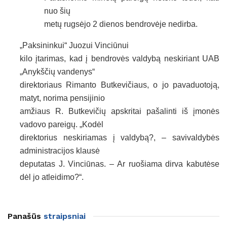
nuo šių
metų rugsėjo 2 dienos bendrovėje nedirba.
„Paksininkui“ Juozui Vinciūnui
kilo įtarimas, kad į bendrovės valdybą neskiriant UAB
„Anykščių vandenys“
direktoriaus Rimanto Butkevičiaus, o jo pavaduotoją,
matyt, norima pensijinio
amžiaus R. Butkevičių apskritai pašalinti iš įmonės
vadovo pareigų. „Kodėl
direktorius neskiriamas į valdybą?, – savivaldybės
administracijos klausė
deputatas J. Vinciūnas. – Ar ruošiama dirva kabutėse
dėl jo atleidimo?“.
Panašūs
straipsniai