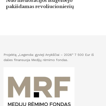
Nuo melioracijos išsigelbėjo
pakišdamas revoliucionierių
Projektą „Legenda: gyvieji Anykščiai – 2026“ 7 500 Eur iš
dalies finansuoja Medijų rėmimo fondas.