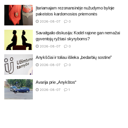
Įtariamajam rezonansinėje nužudymo byloje
pakeistos kardomosios priemonės
2026-08-07
0
Savaitgalio diskusija: Kodėl rajone gan nemažai
gyventojų ryžtasi skyryboms?
2026-08-07
0
Anykščiai ir toliau išlieka „bedarbių sostine”
2026-08-07
0
Avarija prie „Anykštos“
2026-08-07
1