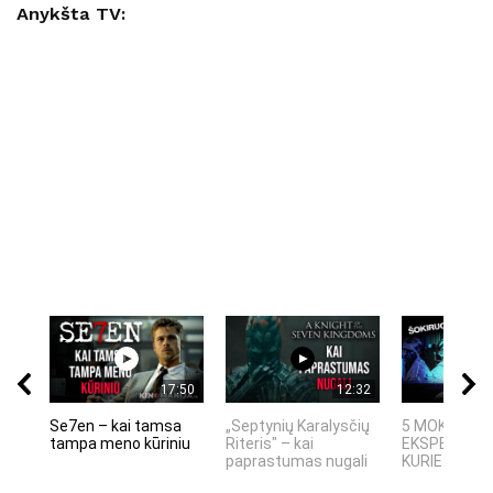
Anykšta TV:
17:50
12:32
Se7en – kai tamsa
„Septynių Karalysčių
5 MOKSLINIA
tampa meno kūriniu
Riteris" – kai
EKSPERIMEN
paprastumas nugali
KURIE SUKRĖT