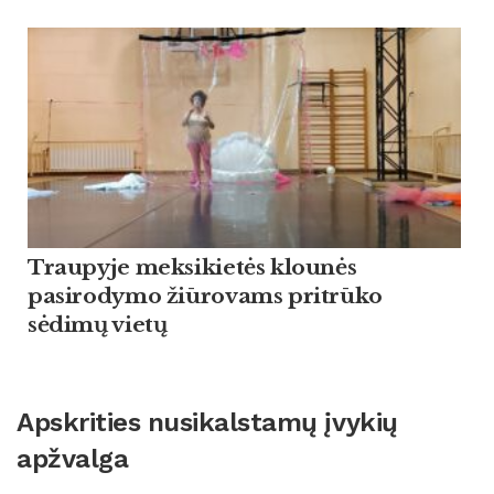
Traupyje meksikietės klounės
pasirodymo žiūrovams pritrūko
sėdimų vietų
Apskrities nusikalstamų įvykių
apžvalga