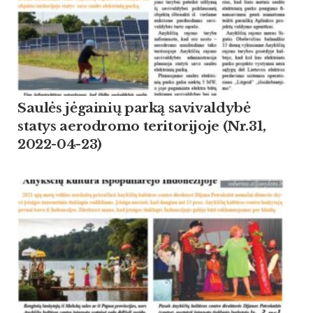
Saulės jėgainių parką savivaldybė
statys aerodromo teritorijoje (Nr.31,
2022-04-23)