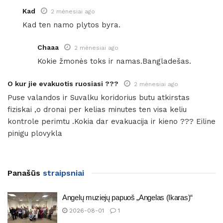
Kad
2 mėnesiai ago
Kad ten namo plytos byra.
Chaaa
2 mėnesiai ago
Kokie žmonės toks ir namas.Bangladešas.
O kur jie evakuotis ruosiasi ???
2 mėnesiai ago
Puse valandos ir Suvalku koridorius butu atkirstas
fiziskai ,o dronai per kelias minutes ten visa keliu
kontrole perimtu .Kokia dar evakuacija ir kieno ??? Eiline
pinigu plovykla
Panašūs
straipsniai
Angelų muziejų papuoš „Angelas (Ikaras)“
2026-08-01
1