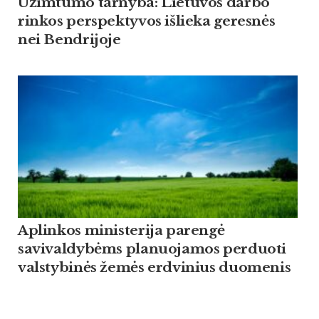
Užimtumo tarnyba: Lietuvos darbo
rinkos perspektyvos išlieka geresnės
nei Bendrijoje
Aplinkos ministerija parengė
savivaldybėms planuojamos perduoti
valstybinės žemės erdvinius duomenis