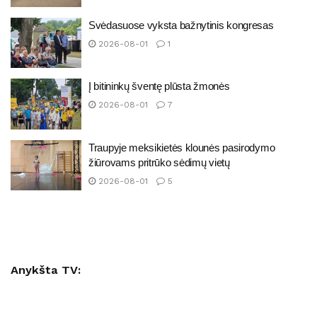
Svėdasuose vyksta bažnytinis kongresas
2026-08-01
1
Į bitininkų šventę plūsta žmonės
2026-08-01
7
Traupyje meksikietės klounės pasirodymo
žiūrovams pritrūko sėdimų vietų
2026-08-01
5
Anykšta TV: