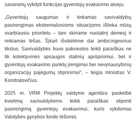
savanorių vykdyti funkcijas gyventojų evakavimo atveju.
„Gyventojų saugumas ir tinkamas savivaldybių
pasirengimas ekstremaliosioms situacijoms išlieka mūsų
svarbiausiu prioritetu – tam skiriame nuolatinį dėmesį ir
reikiamas lėšas. Šįkart išsikėlėme dar ambicingesnius
tikslus. Savivaldybės buvo pakviestos teikti paraiškas ne
tik kolektyvinės apsaugos statinių aprūpinimui, bet ir
gyventojų evakavimo punktų įrengimui bei nevyriausybinių
organizacijų pajėgumų stiprinimui“, – teigia ministras V.
Kondratovičius.
2025 m. VRM Projektų valdymo agentūra paskelbė
kvietimą savivaldybėms teikti paraiškas stiprinti
pasirengimą gyventojų evakavimui, kuris vykdomas
Valstybės gynybos fondo lėšomis.