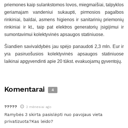
priemones kaip sulankstomos lovos, miegmaišiai, talpyklos
geriamajam vandeniui sukaupti, pirmosios pagalbos
rinkiniai, baldai, asmens higienos ir sanitarinių priemonių
rinkiniai ir kt., taip pat elektros generatorių įsigijimui ir
sumontavimui kolektyvinės apsaugos statiniuose.
Šiandien savivaldybės jau spėjo panaudoti 2,3 mln. Eur ir
yra pasiruošusios kolektyvinės apsaugos statiniuose
laikinai apgyvendinti apie 20 tūkst. evakuojamų gyventojų.
Komentarai
4
?????
2 mėnesiai ago
Ramybės 3 skirta pasislėpti nuo pavojaus vieta
privatizuota?Kas leido?