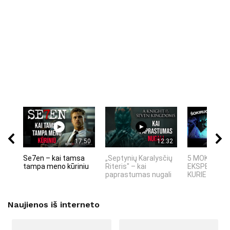
17:50
12:32
Se7en – kai tamsa
„Septynių Karalysčių
5 MOKSLINIA
tampa meno kūriniu
Riteris" – kai
EKSPERIMEN
paprastumas nugali
KURIE SUKRĖT
Naujienos iš interneto