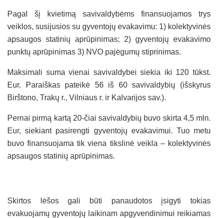
Pagal šį kvietimą savivaldybėms finansuojamos trys
veiklos, susijusios su gyventojų evakavimu: 1) kolektyvinės
apsaugos statinių aprūpinimas; 2) gyventojų evakavimo
punktų aprūpinimas 3) NVO pajėgumų stiprinimas.
Maksimali suma vienai savivaldybei siekia iki 120 tūkst.
Eur. Paraiškas pateikė 56 iš 60 savivaldybių (išskyrus
Birštono, Trakų r., Vilniaus r. ir Kalvarijos sav.).
Pernai pirmą kartą 20-čiai savivaldybių buvo skirta 4,5 mln.
Eur, siekiant pasirengti gyventojų evakavimui. Tuo metu
buvo finansuojama tik viena tikslinė veikla – kolektyvinės
apsaugos statinių aprūpinimas.
Skirtos lėšos gali būti panaudotos įsigyti tokias
evakuojamų gyventojų laikinam apgyvendinimui reikiamas