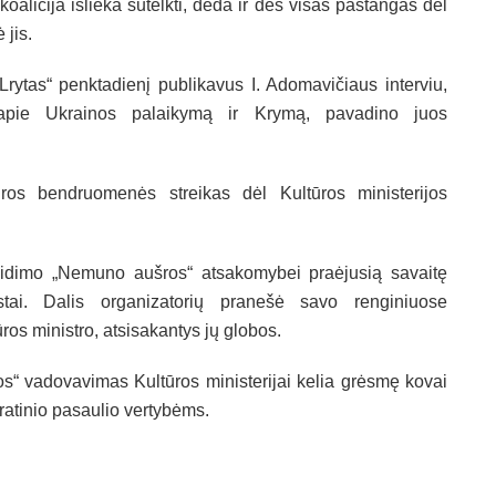
oalicija išlieka sutelkti, deda ir dės visas pastangas dėl
 jis.
Lrytas“ penktadienį publikavus I. Adomavičiaus interviu,
 apie Ukrainos palaikymą ir Krymą, pavadino juos
ros bendruomenės streikas dėl Kultūros ministerijos
leidimo „Nemuno aušros“ atsakomybei praėjusią savaitę
stai. Dalis organizatorių pranešė savo renginiuose
os ministro, atsisakantys jų globos.
“ vadovavimas Kultūros ministerijai kelia grėsmę kovai
ratinio pasaulio vertybėms.