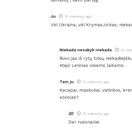
Ju
10 mėnesių ago
Vėl Ukraina, vėl Krymas,cirkas, niek
Niekada nesakyk niekada
10 mė
Buvo jau iš rytų tokių niekadiejišk
Atėjo Leninas visiems laikams.
Tam ju
10 mėnesių ago
Kacapai, maskoliai, vatinkos, kreml
xoxolas?
////
10 mėnesių ago
Dar rusonaciai