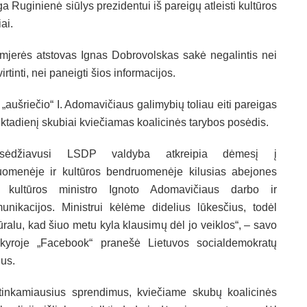
ga Ruginienė siūlys prezidentui iš pareigų atleisti kultūros
ai.
mjerės atstovas Ignas Dobrovolskas sakė negalintis nei
irtinti, nei paneigti šios informacijos.
 „aušriečio“ I. Adomavičiaus galimybių toliau eiti pareigas
ktadienį skubiai kviečiamas koalicinės tarybos posėdis.
osėdžiavusi LSDP valdyba atkreipia dėmesį į
uomenėje ir kultūros bendruomenėje kilusias abejones
 kultūros ministro Ignoto Adomavičiaus darbo ir
unikacijos. Ministrui kėlėme didelius lūkesčius, todėl
ūralu, kad šiuo metu kyla klausimų dėl jo veiklos“, – savo
kyroje „Facebook“ pranešė Lietuvos socialdemokratų
us.
ti tinkamiausius sprendimus, kviečiame skubų koalicinės