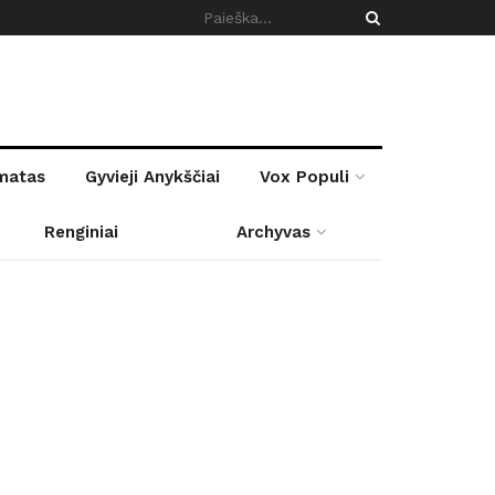
rmatas
Gyvieji Anykščiai
Vox Populi
Renginiai
Archyvas