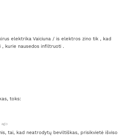
irus elektrika Vaiciuna / is elektros zino tik , kad
, kurie nausedos infiltruoti .
kas, toks:
 ago
, tai, kad neatrodytų beviltiškas, prisikvietė išviso