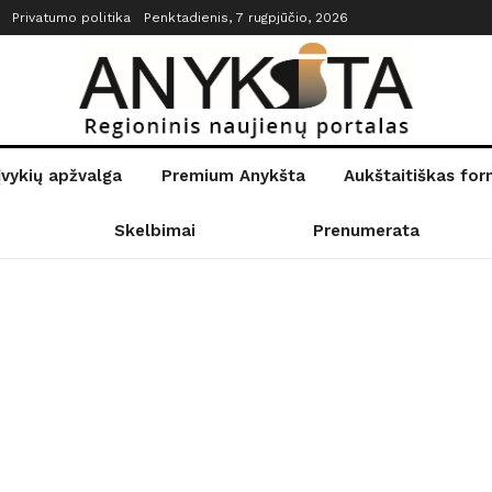
Privatumo politika
Penktadienis, 7 rugpjūčio, 2026
įvykių apžvalga
Premium Anykšta
Aukštaitiškas fo
Skelbimai
Prenumerata