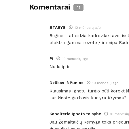
Komentarai
11
STASYS
10 mėnesių ago
Rugine – atleidzia kadrovike tavo, issk
elektra gamina rozete / ir snipa Budri 
Pi
10 mėnesių ago
Nu kaip ir
Dzūkas iš Punios
10 mėnesių ago
Klausimas Ignotui turėjo būti korektiš
-ar žinote garbusis kur yra Krymas?
Konditerio Ignoto teisybė
10 mėnesių
Jau Žemaitaičių Remyga toks priedurnis
dundulių į savo partiją.