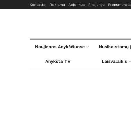
Kontaktai
Reklama
Apie mus
Prisijungti
Prenumerata
Naujienos Anykščiuose
Nusikalstamų 
Anykšta TV
Laisvalaikis