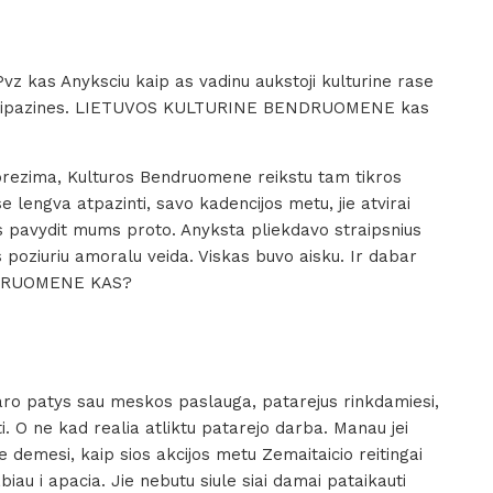
as Anyksciu kaip as vadinu aukstoji kulturine rase
i susipazines. LIETUVOS KULTURINE BENDRUOMENE kas
brezima, Kulturos Bendruomene reikstu tam tikros
 lengva atpazinti, savo kadencijos metu, jie atvirai
jus pavydit mums proto. Anyksta pliekdavo straipsnius
s poziuriu amoralu veida. Viskas buvo aisku. Ir dabar
NDRUOMENE KAS?
ro patys sau meskos paslauga, patarejus rinkdamiesi,
 O ne kad realia atliktu patarejo darba. Manau jei
e demesi, kaip sios akcijos metu Zemaitaicio reitingai
abiau i apacia. Jie nebutu siule siai damai pataikauti