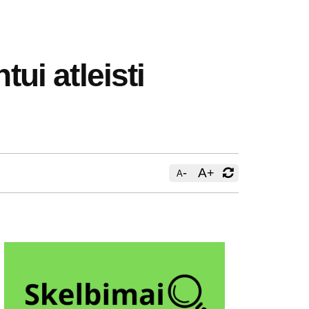
tui atleisti
-
A
+
A