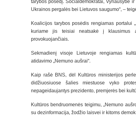
tarybos posėdį. Socialdemokratai, Vyriausybė ir k
Ukrainos pergalės bei Lietuvos saugumo“, – teigė
Koalicijos tarybos posėdis rengiamas portalui „
kuriame jis teisiai neatsakė į klausimus
provokuojančiais.
Sekmadienį visoje Lietuvoje rengiamas kultū
atidavimo „Nemuno aušrai“.
Kaip rašė BNS, dėl Kultūros ministerijos per
didžiuosiuose šalies miestuose vyko prote
nepageidaujantys prezidento, premjerės bei kultūr
Kultūros bendruomenės teigimu, „Nemuno aušros
su dezinformacija, žodžio laisvei ir kitoms demok