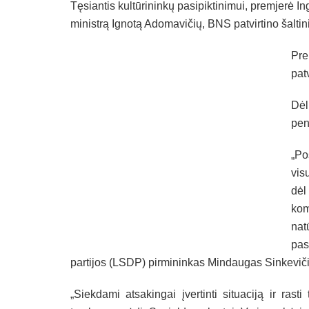
Tęsiantis kultūrininkų pasipiktinimui, premjerė In
ministrą Ignotą Adomavičių, BNS patvirtino šaltini
Pre
patv
Dėl
pen
„P
vis
dėl
kom
nat
pas
partijos (LSDP) pirmininkas Mindaugas Sinkeviči
„Siekdami atsakingai įvertinti situaciją ir ras