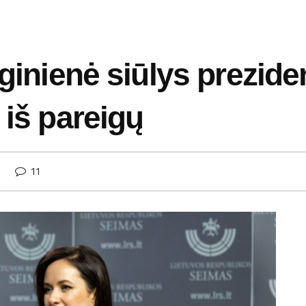
ginienė siūlys preziden
 iš pareigų
11