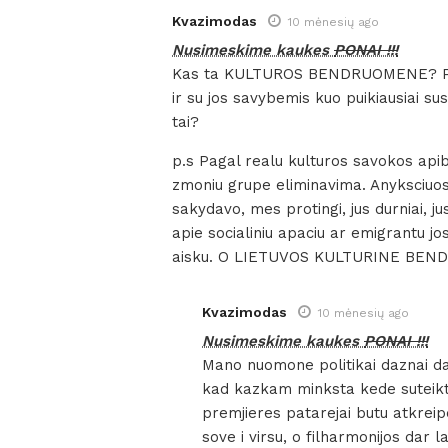
Kvazimodas
10 mėnesių ago
Nusimeskime kaukes
PONAI !!!
Kas ta KULTUROS BENDRUOMENE? Pvz k
ir su jos savybemis kuo puikiausia
tai?
p.s Pagal realu kulturos savokos api
zmoniu grupe eliminavima. Anyksciuose
sakydavo, mes protingi, jus durniai, 
apie socialiniu apaciu ar emigrantu jo
aisku. O LIETUVOS KULTURINE BE
Kvazimodas
10 mėnesių ago
Nusimeskime kaukes
PONAI !!!
Mano nuomone politikai daznai da
kad kazkam minksta kede suteikti.
premjieres patarejai butu atkreip
sove i virsu, o filharmonijos dar l