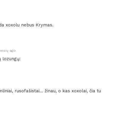
ada xoxolu nebus Krymas.
nesių ago
ų lozungų:
iniai, rusofašistai… žinau, o kas xoxolai, čia tu