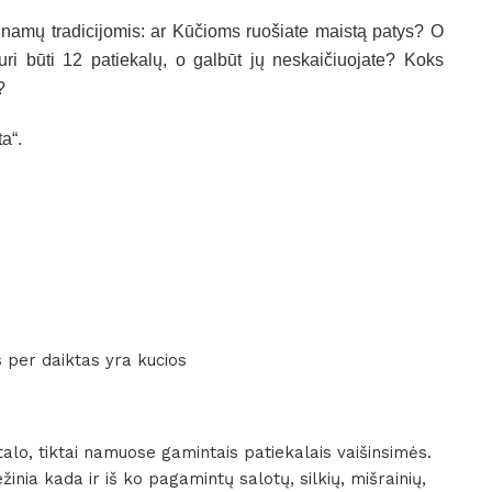
 namų tradicijomis: ar Kūčioms ruošiate maistą patys? O
uri būti 12 patiekalų, o galbūt jų neskaičiuojate? Koks
?
a“.
s per daiktas yra kucios
alo, tiktai namuose gamintais patiekalais vaišinsimės.
nia kada ir iš ko pagamintų salotų, silkių, mišrainių,