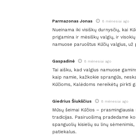
Parmazonas Jonas
8 mėnesiai ago
Nueinama iki visiškų durnysčių, kai Kū
prigamina ir mėsiškų valgių, ir visokių 
namuose paruoštus Kūčių valgius, už p
Gaspadinė
8 mėnesiai ago
Tai aišku, kad valgius namuose gamin
kaip namie, kažkokie sprangūs, neskanū
Kūčioms, Kalėdoms nereikėtų pirkti g
Giedrius Šiukščius
8 mėnesiai ago
Mūsų šeimai Kūčios – prasmingiausia 
tradicijas. Pasiruošimą pradedame k
spanguolių kisielių su linų sėmenimis,
patiekalus.