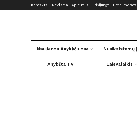
Kontaktai
Reklama
Apie mus
Prisijungti
Prenumerata
Naujienos Anykščiuose
Nusikalstamų 
Anykšta TV
Laisvalaikis