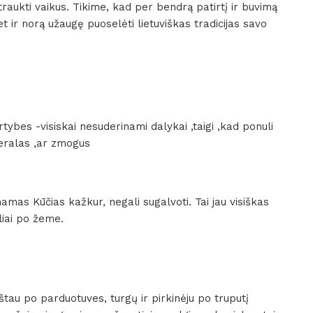
raukti vaikus. Tikime, kad per bendrą patirtį ir buvimą
bet ir norą užaugę puoselėti lietuviškas tradicijas savo
vertybes -visiskai nesuderinami dalykai ,taigi ,kad ponuli
beralas ,ar zmogus
amas Kūčias kažkur, negali sugalvoti. Tai jau visiškas
liai po žeme.
štau po parduotuves, turgų ir pirkinėju po truputį