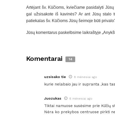
Artėjant šv. Kūčioms, kviečiame pasidalyti Jūsų
gal užsisakote iš kavinės? Ar ant Jūsų stalo t
patiekalas šv. Kūčioms Jūsų šeimoje būti privalo
Jūsų komentarus paskelbsime laikraštyje „Anykšt
Komentarai
14
uzsisako tie
8 mėnesiai ago
kurie nelabaio jau ir supranta ,kas ta
Juozukas
8 mėnesiai ago
Tiktai namuose susėsime prie Kūčių st
Nėra ko prekybos centruose pirkti neži