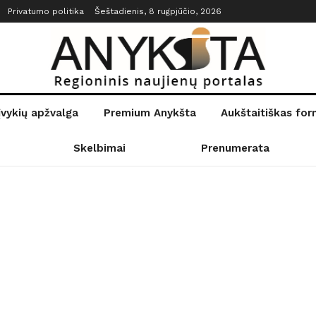
Privatumo politika
Šeštadienis, 8 rugpjūčio, 2026
įvykių apžvalga
Premium Anykšta
Aukštaitiškas fo
Skelbimai
Prenumerata