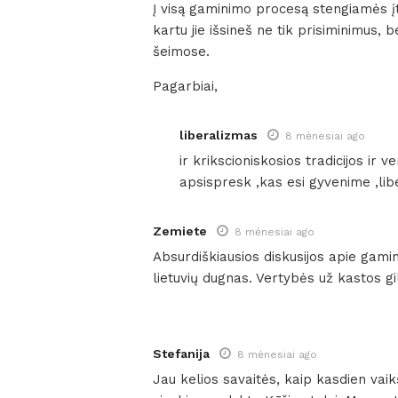
Į visą gaminimo procesą stengiamės įt
kartu jie išsineš ne tik prisiminimus, 
šeimose.
Pagarbiai,
liberalizmas
8 mėnesiai ago
ir krikscioniskosios tradicijos ir 
apsispresk ,kas esi gyvenime ,li
Zemiete
8 mėnesiai ago
Absurdiškiausios diskusijos apie gamin
lietuvių dugnas. Vertybės už kastos gi
Stefanija
8 mėnesiai ago
Jau kelios savaitės, kaip kasdien vaik