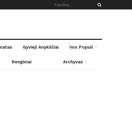
rmatas
Gyvieji Anykščiai
Vox Populi
Renginiai
Archyvas