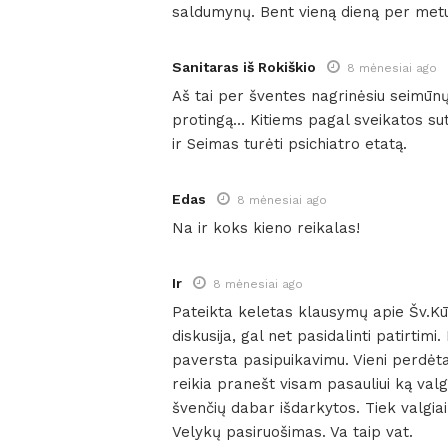
saldumynų. Bent vieną dieną per metus
Sanitaras iš Rokiškio
8 mėnesiai ago
Aš tai per šventes nagrinėsiu seimūnų
protingą… Kitiems pagal sveikatos s
ir Seimas turėti psichiatro etatą.
Edas
8 mėnesiai ago
Na ir koks kieno reikalas!
Ir
8 mėnesiai ago
Pateikta keletas klausymų apie Šv.Kūči
diskusija, gal net pasidalinti patirtimi
paversta pasipuikavimu. Vieni perdėta
reikia pranešt visam pasauliui ką valgy
švenčių dabar išdarkytos. Tiek valgiai,
Velykų pasiruošimas. Va taip vat.