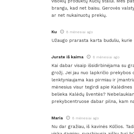
visokių produktų Kūčių stalui. Mes pa
brangu, kad net baisu. Gerovės valst
ar net nukainuotų prekių.
Ku
8 mėnesiai ago
Užaugo prarasta karta buduliu, kurie
Jurate iš kaima
8 mėnesiai ago
Kai dabar visaip išsidirbinėjama su g
grožį. Jei jau nuo lapkričio prekybos 
lenktyniaujama kas pirmiau ir įmantri
mėnesius visur tegirdi apie Kalėdines 
belieka Kalėdų šventės? Nebelaukiam
prekybcentruose dabar pilna, kam namu
Maria
8 mėnesiai ago
Nu dar gražiau, iš kavinės Kūčios. Tad
viską gaminu, svarbiausia aišku turi būt