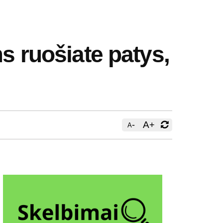
s ruošiate patys,
-
A
+
A