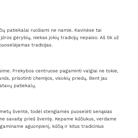
čių patiekalai ruošiami ne namie. Kavinėse tai
jūros gėrybių, niekas jokių tradicijų nepaiso. Aš tik už
uoselėjamas tradicijas.
sime. Prekybos centruose pagaminti valgiai ne tokie,
s, prisotinti chemijos, visokių priedų. Bent jau
atavų patiekalų.
metų šventė, todėl stengiamės puoselėti senąsias
one savaitę prieš šventę. Kepame kūčiukus, verdame
 gaminame aguonpienį, kūčią ir kitus tradicinius