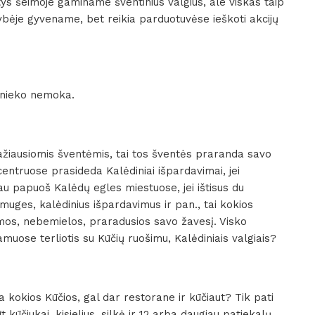
tys šeimoje gaminame šventinius valgius, ale viskas taip
ybėje gyvename, bet reikia parduotuvėse ieškoti akcijų
 nieko nemoka.
ražiausiomis šventėmis, tai tos šventės praranda savo
centruose prasideda Kalėdiniai išpardavimai, jei
au papuoš Kalėdų egles miestuose, jei ištisus du
muges, kalėdinius išpardavimus ir pan., tai kokios
os, nebemielos, praradusios savo žavesį. Visko
ose terliotis su Kūčių ruošimu, Kalėdiniais valgiais?
a kokios Kūčios, gal dar restorane ir kūčiaut? Tik pati
 kūčiukai, kisielius, silkė ir 12 arba daugiau patiekalų.