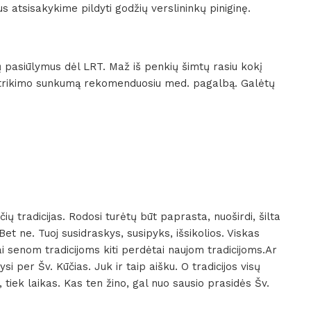
 atsisakykime pildyti godžių verslininkų piniginę.
 pasiūlymus dėl LRT. Maž iš penkių šimtų rasiu kokį
utrikimo sunkumą rekomenduosiu med. pagalbą. Galėtų
ų tradicijas. Rodosi turėtų būt paprasta, nuoširdi, šilta
. Bet ne. Tuoj susidraskys, susipyks, išsikolios. Viskas
i senom tradicijoms kiti perdėtai naujom tradicijoms.Ar
si per Šv. Kūčias. Juk ir taip aišku. O tradicijos visų
 tiek laikas. Kas ten žino, gal nuo sausio prasidės Šv.