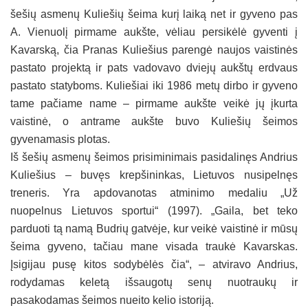
šešių asmenų Kuliešių šeima kurį laiką net ir gyveno pas
A. Vienuolį pirmame aukšte, vėliau persikėlė gyventi į
Kavarską, čia Pranas Kuliešius parengė naujos vaistinės
pastato projektą ir pats vadovavo dviejų aukštų erdvaus
pastato statyboms. Kuliešiai iki 1986 metų dirbo ir gyveno
tame pačiame name – pirmame aukšte veikė jų įkurta
vaistinė, o antrame aukšte buvo Kuliešių šeimos
gyvenamasis plotas.
Iš šešių asmenų šeimos prisiminimais pasidalinęs Andrius
Kuliešius – buvęs krepšininkas, Lietuvos nusipelnęs
treneris. Yra apdovanotas atminimo medaliu „Už
nuopelnus Lietuvos sportui“ (1997). „Gaila, bet teko
parduoti tą namą Budrių gatvėje, kur veikė vaistinė ir mūsų
šeima gyveno, tačiau mane visada traukė Kavarskas.
Įsigijau pusę kitos sodybėlės čia“, – atviravo Andrius,
rodydamas keletą išsaugotų senų nuotraukų ir
pasakodamas šeimos nueito kelio istoriją.