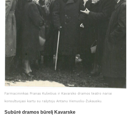
Farmacininkas Pranas Kuliešius ir Kavarsko dramos teatro nariai
konsultuojasi kartu su rašytoju Antanu Vienuoliu-Žukausku.
Subūrė dramos būrelį Kavarske