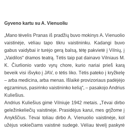
Gyveno kartu su A. Vienuoliu
„Mano tėvelis Pranas iš pradžių buvo mokinys A. Vienuolio
vaistinėje, vėliau tapo tikru vaistininku. Kadangi buvo
gabus vaidybai ir turėjo gerą balsą, tėtę pakvietė į Vilnių, į
„Vaidilos“ dramos teatrą. Tėtis taip pat dainavo Vilniaus M.
K. Čiurlionio vardo vyrų chore, kurio nariai prieš karą
beveik visi išvyko į JAV, o tėtis liko. Tėtis pateko į kryžkelę
– arba medicina, arba menas. Išlaikė provizoriaus padėjėjo
egzaminus, pasirinko vaistininko kelią“, – pasakojo Andrius
Kuliešius.
Andrius Kuliešius gimė Vilniuje 1942 metais. „Tėvai dirbo
geležinkeliečių vaistinėje. Prasidėjus karui, mes grįžome į
Anykščius. Tėvai toliau dirbo A. Vienuolio vaistinėje, kol
užėjus vokiečiams vaistinė sudegė. Vėliau tėvelį paskyrė