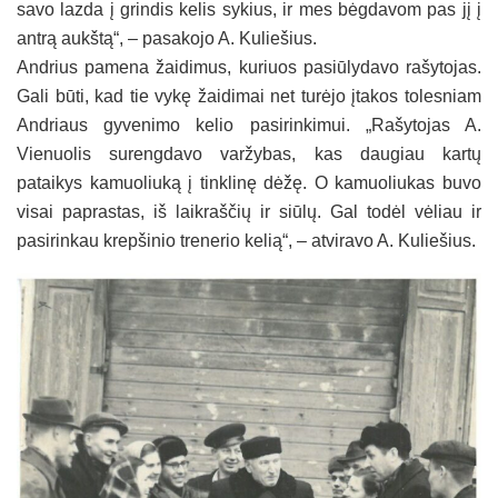
savo lazda į grindis kelis sykius, ir mes bėgdavom pas jį į
antrą aukštą“, – pasakojo A. Kuliešius.
Andrius pamena žaidimus, kuriuos pasiūlydavo rašytojas.
Gali būti, kad tie vykę žaidimai net turėjo įtakos tolesniam
Andriaus gyvenimo kelio pasirinkimui. „Rašytojas A.
Vienuolis surengdavo varžybas, kas daugiau kartų
pataikys kamuoliuką į tinklinę dėžę. O kamuoliukas buvo
visai paprastas, iš laikraščių ir siūlų. Gal todėl vėliau ir
pasirinkau krepšinio trenerio kelią“, – atviravo A. Kuliešius.