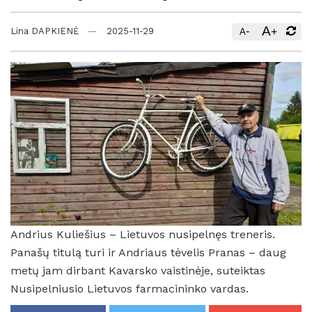
A
-
+
Lina DAPKIENĖ
2025-11-29
A
Andrius Kuliešius – Lietuvos nusipelnęs treneris.
Panašų titulą turi ir Andriaus tėvelis Pranas – daug
metų jam dirbant Kavarsko vaistinėje, suteiktas
Nusipelniusio Lietuvos farmacininko vardas.