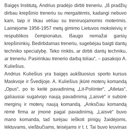
Baigęs Institutą, Andrius pradėjo dirbti treneriu. „Iš pradžių
dirbau krepšinio treneriu su mergaitėmis, kadangi nebuvo
kam, taip ir likau vėliau su treniruojamomis moterimis.
Laimėjome 1956-1957 metų gimimo Lietuvos moksleivių ir
respublikos čempionatus. Išaugo nemažai garsių
krepšininkių. Bedirbdamas treneriu, sugebėjau baigti dantų
techniko specialybę. Teko rinktis, ar dirbti dantų techniku,
ar treneriu. Pasirinkau trenerio darbą toliau“, – pasakojo A.
Kuliešius.
Andrius Kuliešius yra baigęs aukštuosius sporto kursus
Maskvoje ir Švedijoje. A. Kuliešius įkūrė moterų komandą
„Opus“, po to keitė pavadinimą „Lit-Poliinter“, „Atletas“,
galiausiai sugalvojo naują pavadinimą „Laisvė“ ir subūrė
merginų ir moterų naują komandą. „Anksčiau komandą
rėmė firma ar įmonė pagal pavadinimą. „Laisvė“ buvo
mano komanda, tad turėjau ieškoti pinigų žaidėjoms,
lėktuvams, viešbučiams, teisėjams ir t. t. Tai buvo kruvinas