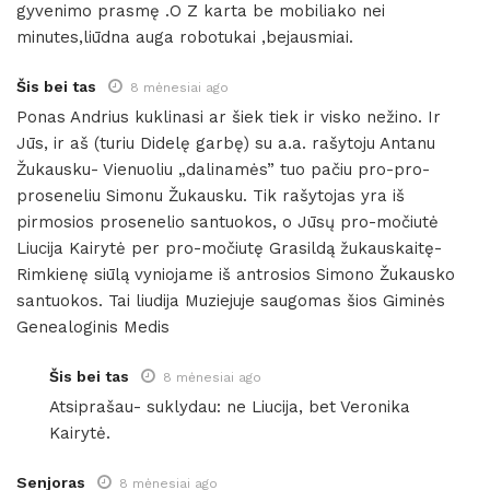
gyvenimo prasmę .O Z karta be mobiliako nei
minutes,liūdna auga robotukai ,bejausmiai.
Šis bei tas
8 mėnesiai ago
Ponas Andrius kuklinasi ar šiek tiek ir visko nežino. Ir
Jūs, ir aš (turiu Didelę garbę) su a.a. rašytoju Antanu
Žukausku- Vienuoliu „dalinamės” tuo pačiu pro-pro-
proseneliu Simonu Žukausku. Tik rašytojas yra iš
pirmosios prosenelio santuokos, o Jūsų pro-močiutė
Liucija Kairytė per pro-močiutę Grasildą žukauskaitę-
Rimkienę siūlą vyniojame iš antrosios Simono Žukausko
santuokos. Tai liudija Muziejuje saugomas šios Giminės
Genealoginis Medis
Šis bei tas
8 mėnesiai ago
Atsiprašau- suklydau: ne Liucija, bet Veronika
Kairytė.
Senjoras
8 mėnesiai ago