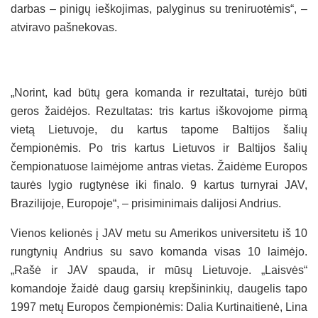
darbas – pinigų ieškojimas, palyginus su treniruotėmis“, –
atviravo pašnekovas.
„Norint, kad būtų gera komanda ir rezultatai, turėjo būti
geros žaidėjos. Rezultatas: tris kartus iškovojome pirmą
vietą Lietuvoje, du kartus tapome Baltijos šalių
čempionėmis. Po tris kartus Lietuvos ir Baltijos šalių
čempionatuose laimėjome antras vietas. Žaidėme Europos
taurės lygio rugtynėse iki finalo. 9 kartus turnyrai JAV,
Brazilijoje, Europoje“, – prisiminimais dalijosi Andrius.
Vienos kelionės į JAV metu su Amerikos universitetu iš 10
rungtynių Andrius su savo komanda visas 10 laimėjo.
„Rašė ir JAV spauda, ir mūsų Lietuvoje. „Laisvės“
komandoje žaidė daug garsių krepšininkių, daugelis tapo
1997 metų Europos čempionėmis: Dalia Kurtinaitienė, Lina