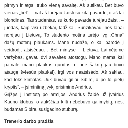
pirmyn ir atgal truko vieną savaitę. Aš sutikau. Bet buvo
vienas „bet“ – mat aš turėjau žaisti su kita pavarde, o aš tai
blondinas. Tas studentas, su kurio pavarde turėjau žaisti, –
juodas, kaip visi uzbekai, tadžikai. Surizikavau, nes labai
norėjau į Lietuvą. To studento motina turėjo lyg „Chna“
dažų moterų plaukams. Mane nudažė, o kai parodė į
veidrodį, atsisėdau… Bet mintyse – Lietuva. Laimėjome
varžybas, gavau dvi savaites atostogų. Mano mama kai
pamatė mano plaukus (juodus, o prie šaknų jau buvo
ataugę šviesūs plaukai), irgi vos neatsisėdo. Aš sakiau,
kad toks klimatas. Juk buvau giliai Sibire, o po to pietų
kryptis“, – įsimintiną įvykį prisiminė Andrius.
Grįžęs į institutą po armijos, Andrius žaidė už įvairius
Kauno klubus, o aukščiau kilti nebebuvo galimybių, nes,
būdamas Sibire, susigadino stuburą.
Trenerio darbo pradžia