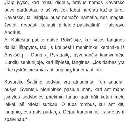
„Taip įvyko, kad mūsų didelis, erdvus namas Kavarske
buvo parduotas, o aš vis tiek labai norėjau kažką turėti
Kavarske, tai įsigijau pusę nemažo namelio, nes mėgstu
žvejoti, grybauti, keliauti, pirtelėje pasikaitinti“, – atviravo
Andrius.
A. Kuliešiui patiko gatvė Rokiškyje, kur visos langinės
dailiai ištapytos, tad jis kreipėsi į menininkę, keramikę iš
Anykščių – Dangirą Pyragaitę, gyvenančią kaimyninėje
Kurklių seniūnijoje, kad išpieštų langines. „Jos darbas yra
ir tie ryškūs piešiniai ant langinių, kur einant link
Kavarsko Šaltinio sodyba yra atnaujinta. Ten angelai,
pušys, Šventoji. Menininkė pasiūlė man, kad ant mano
įsigytos sodybėlės priekinio lango gali būti keturi metų
laikai, aš mielai sutikau. O tuos rombus, kur ant kitų
langinių, esu pats padaręs. Dėjau kartoninius trafaretus ir
spalvinau.“