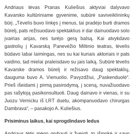
Andriaus tėvas Pranas Kuliešius aktyviai dalyvavo
Kavarsko kultūriniame gyvenime, subūrė saviveiklininkų
būrį. „Tėvelis buvo linkęs į menus, tai pradėjo burti dramos
būrelį, pats režisuodavo spektaklius ir dar dainuodavo solo
įvairias arijas, nes turėjo gerą balsą. Kai atvykdavo
gastrolių į Kavarską Panevėžio Miltinio teatras, tėvelis
būdavo labai laimingas, nes su kai kuriais aktoriais ir pats
vaidino, tad mielai praleisdavo su jais laiką. Subūrė tėvelis
Kavarske dramos būrelį ir režisavo daug spektaklių,
dauguma buvo A. Vienuolio. Pavyzdžiui, „Paskenduolė“.
Prieš išeidami į pirmą pasirodymą, į sceną, nuvažiuodavo
pas rašytoją pasikonsultuoti. Daug dainavo ir vienas, ir su
Juozu Vernicku iš LRT duetu, akompanuodavo chirurgas
Dambrava“, – pasakojo A. Kuliešius.
Prisiminus laikus, kai sprogdindavo ledus
Andriaus tėtis mėgo grybauti ir žvejoti, to išmokė ir savo