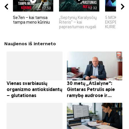
17:50
12:32
Se7en – kai tamsa
„Septynių Karalysčių
5 MOKSLINIA
tampa meno kūriniu
Riteris" – kai
EKSPERIMEN
paprastumas nugali
KURIE SUKRĖT
Naujienos iš interneto