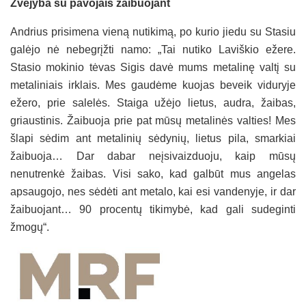
Žvejyba su pavojais žaibuojant
Andrius prisimena vieną nutikimą, po kurio jiedu su Stasiu
galėjo nė nebegrįžti namo: „Tai nutiko Laviškio ežere.
Stasio mokinio tėvas Sigis davė mums metalinę valtį su
metaliniais irklais. Mes gaudėme kuojas beveik viduryje
ežero, prie salelės. Staiga užėjo lietus, audra, žaibas,
griaustinis. Žaibuoja prie pat mūsų metalinės valties! Mes
šlapi sėdim ant metalinių sėdynių, lietus pila, smarkiai
žaibuoja… Dar dabar neįsivaizduoju, kaip mūsų
nenutrenkė žaibas. Visi sako, kad galbūt mus angelas
apsaugojo, nes sėdėti ant metalo, kai esi vandenyje, ir dar
žaibuojant… 90 procentų tikimybė, kad gali sudeginti
žmogų“.