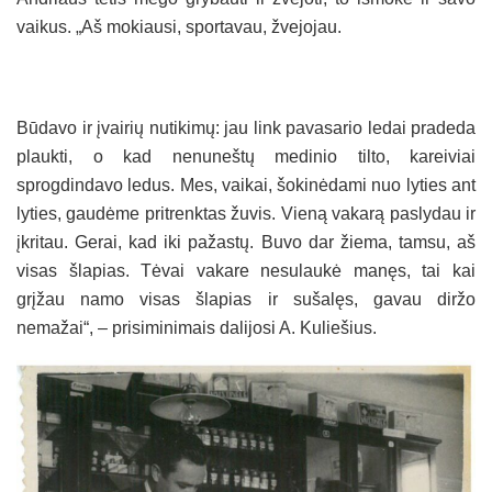
vaikus. „Aš mokiausi, sportavau, žvejojau.
Būdavo ir įvairių nutikimų: jau link pavasario ledai pradeda
plaukti, o kad nenuneštų medinio tilto, kareiviai
sprogdindavo ledus. Mes, vaikai, šokinėdami nuo lyties ant
lyties, gaudėme pritrenktas žuvis. Vieną vakarą paslydau ir
įkritau. Gerai, kad iki pažastų. Buvo dar žiema, tamsu, aš
visas šlapias. Tėvai vakare nesulaukė manęs, tai kai
grįžau namo visas šlapias ir sušalęs, gavau diržo
nemažai“, – prisiminimais dalijosi A. Kuliešius.