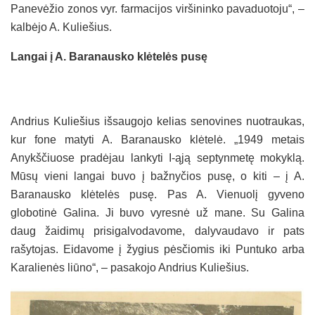
Panevėžio zonos vyr. farmacijos viršininko pavaduotoju“, –
kalbėjo A. Kuliešius.
Langai į A. Baranausko klėtelės pusę
Andrius Kuliešius išsaugojo kelias senovines nuotraukas,
kur fone matyti A. Baranausko klėtelė. „1949 metais
Anykščiuose pradėjau lankyti I-ąją septynmetę mokyklą.
Mūsų vieni langai buvo į bažnyčios pusę, o kiti – į A.
Baranausko klėtelės pusę. Pas A. Vienuolį gyveno
globotinė Galina. Ji buvo vyresnė už mane. Su Galina
daug žaidimų prisigalvodavome, dalyvaudavo ir pats
rašytojas. Eidavome į žygius pėsčiomis iki Puntuko arba
Karalienės liūno“, – pasakojo Andrius Kuliešius.