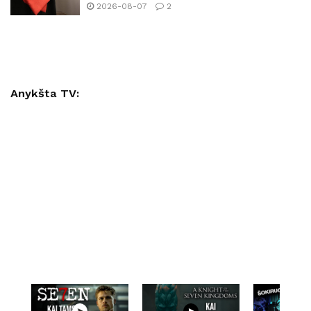
2026-08-07
2
Anykšta TV: