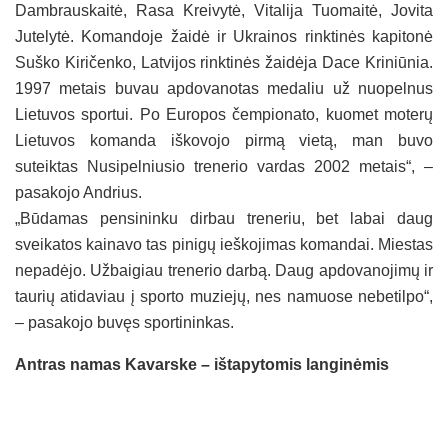
Dambrauskaitė, Rasa Kreivytė, Vitalija Tuomaitė, Jovita
Jutelytė. Komandoje žaidė ir Ukrainos rinktinės kapitonė
Suško Kiričenko, Latvijos rinktinės žaidėja Dace Kriniūnia.
1997 metais buvau apdovanotas medaliu už nuopelnus
Lietuvos sportui. Po Europos čempionato, kuomet moterų
Lietuvos komanda iškovojo pirmą vietą, man buvo
suteiktas Nusipelniusio trenerio vardas 2002 metais“, –
pasakojo Andrius.
„Būdamas pensininku dirbau treneriu, bet labai daug
sveikatos kainavo tas pinigų ieškojimas komandai. Miestas
nepadėjo. Užbaigiau trenerio darbą. Daug apdovanojimų ir
taurių atidaviau į sporto muziejų, nes namuose nebetilpo“,
– pasakojo buvęs sportininkas.
Antras namas Kavarske – ištapytomis langinėmis