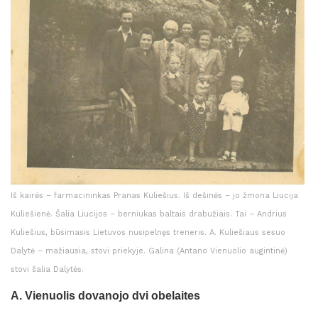
Iš kairės – farmacininkas Pranas Kuliešius. Iš dešinės – jo žmona Liucija
Kuliešienė. Šalia Liucijos – berniukas baltais drabužiais. Tai – Andrius
Kuliešius, būsimasis Lietuvos nusipelnęs treneris. A. Kuliešiaus sesuo
Dalytė – mažiausia, stovi priekyje. Galina (Antano Vienuolio augintinė)
stovi šalia Dalytės.
A. Vienuolis dovanojo dvi obelaites