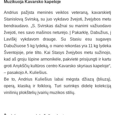
Muzikuoja Kavarsko kapeloje
Andrius pažįsta meninės veiklos veteraną, kavarskietį
Stanislovą Svirską, su juo vykdavo žvejoti, žvejybos metu
bendraudavo. „S. Svirskas dažnai su manimi važiuodavo
žvejoti, nes savo mašinos neturėjo. Į Pakarklę, Dabužius, į
Laviškį vykdavom drauge. Su Stasiu esu sugavęs
Dabužiuose 5 kg lydeką, o mano rekordas yra 11 kg lydeka
Šventojoje, prie tilto. Kai Stasys žvejybos metu sužinojo,
kad aš groju lūpine armonikėle, pakvietė prisijungti ir kartu
groti Anykščių kultūros centro Kavarsko skyriaus kapeloje“,
– pasakojo A. Kuliešius.
Be to, Andrius Kuliešius labai mėgsta džiazą (bliuzą),
operą, klasiką ir folklorą. Turi surinkęs didelę kolekciją
vinilinių plokštelių įvairių muzikos stilių.