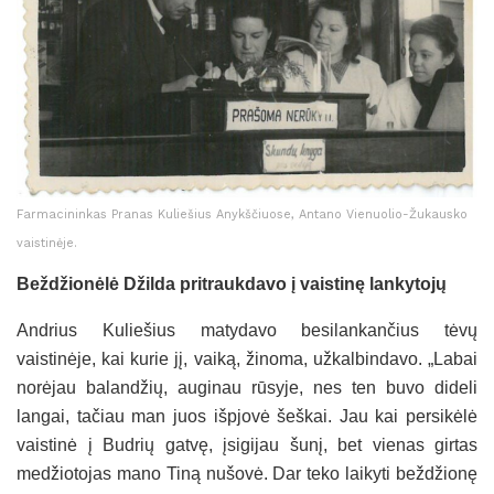
Farmacininkas Pranas Kuliešius Anykščiuose, Antano Vienuolio-Žukausko
vaistinėje.
Beždžionėlė Džilda pritraukdavo į vaistinę lankytojų
Andrius Kuliešius matydavo besilankančius tėvų
vaistinėje, kai kurie jį, vaiką, žinoma, užkalbindavo. „Labai
norėjau balandžių, auginau rūsyje, nes ten buvo dideli
langai, tačiau man juos išpjovė šeškai. Jau kai persikėlė
vaistinė į Budrių gatvę, įsigijau šunį, bet vienas girtas
medžiotojas mano Tiną nušovė. Dar teko laikyti beždžionę