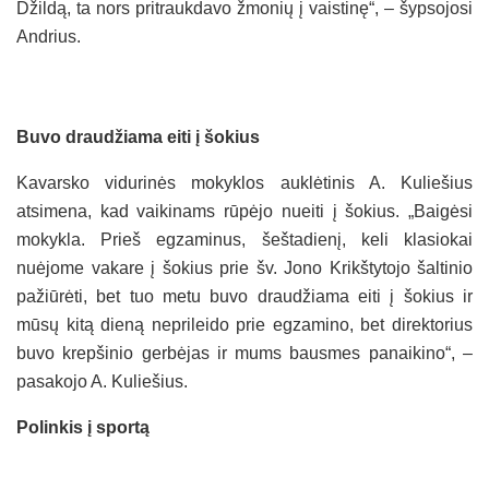
Džildą, ta nors pritraukdavo žmonių į vaistinę“, – šypsojosi
Andrius.
Buvo draudžiama eiti į šokius
Kavarsko vidurinės mokyklos auklėtinis A. Kuliešius
atsimena, kad vaikinams rūpėjo nueiti į šokius. „Baigėsi
mokykla. Prieš egzaminus, šeštadienį, keli klasiokai
nuėjome vakare į šokius prie šv. Jono Krikštytojo šaltinio
pažiūrėti, bet tuo metu buvo draudžiama eiti į šokius ir
mūsų kitą dieną neprileido prie egzamino, bet direktorius
buvo krepšinio gerbėjas ir mums bausmes panaikino“, –
pasakojo A. Kuliešius.
Polinkis į sportą