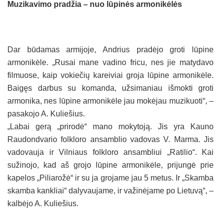
Muzikavimo pradžia – nuo lūpinės armonikėlės
Dar būdamas armijoje, Andrius pradėjo groti lūpine
armonikėle. „Rusai mane vadino fricu, nes jie matydavo
filmuose, kaip vokiečių kareiviai groja lūpine armonikėle.
Baigęs darbus su komanda, užsimaniau išmokti groti
armonika, nes lūpine armonikėle jau mokėjau muzikuoti“, –
pasakojo A. Kuliešius.
„Labai gerą „prirodė“ mano mokytoją. Jis yra Kauno
Raudondvario folkloro ansamblio vadovas V. Marma. Jis
vadovauja ir Vilniaus folkloro ansambliui „Ratilio“. Kai
sužinojo, kad aš grojo lūpine armonikėle, prijungė prie
kapelos „Piliarožė“ ir su ja grojame jau 5 metus. Ir „Skamba
skamba kankliai“ dalyvaujame, ir važinėjame po Lietuvą“, –
kalbėjo A. Kuliešius.