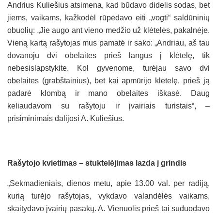
Andrius Kuliešius atsimena, kad būdavo didelis sodas, bet
jiems, vaikams, kažkodėl rūpėdavo eiti „vogti“ saldūninių
obuolių: „Jie augo ant vieno medžio už klėtelės, pakalnėje.
Vieną kartą rašytojas mus pamatė ir sako: „Andriau, aš tau
dovanoju dvi obelaites prieš langus į klėtelę, tik
nebesislapstykite. Kol gyvenome, turėjau savo dvi
obelaites (grabštainius), bet kai apmūrijo klėtelę, prieš ją
padarė klombą ir mano obelaites iškasė. Daug
keliaudavom su rašytoju ir įvairiais turistais“, –
prisiminimais dalijosi A. Kuliešius.
Rašytojo kvietimas – stuktelėjimas lazda į grindis
„Sekmadieniais, dienos metu, apie 13.00 val. per radiją,
kurią turėjo rašytojas, vykdavo valandėlės vaikams,
skaitydavo įvairių pasakų. A. Vienuolis prieš tai suduodavo