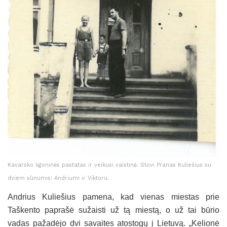
Kavarsko ligoninės pastatas ir veikusi vaistinė. Stovi Pranas Kuliešius su
dviem sūnumis: Andriumi ir Viktoru.
Andrius Kuliešius pamena, kad vienas miestas prie
Taškento paprašė sužaisti už tą miestą, o už tai būrio
vadas pažadėjo dvi savaites atostogų į Lietuvą. „Kelionė