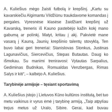
A. Kuliešius mėgo žaisti futbolą ir krepšinį. „Kartu su
kavarskiečiu Algimantu Vildžiūnu traukdavome komandas į
pergales. Vyresnėse klasėse žaidžiant krepšinį už
Kavarską, treneris iš Kauno pastebėjo kažin kokį mano
gabumą ar polinkį. Matyt, kritau į akį. Pakvietė mane
vasarą į Kauną, Jaunių krepšinio talentų stovyklą. Ten
buvo labai geri treneriai: Stanislovas Stonkus, Justinas
Lagunavičius, Siercevičius, Stepas Butautas. Daug ko
išmokau. Su manimi treniravosi: Vytautas Sarpalius,
Gediminas Budnikas, Romualdas Venzbergas, Rimas
Salys ir kiti“, – kalbėjo A. Kuliešius.
Tarybinėje armijoje – tęsiant sportavimą
A. Kuliešius įstojo į Lietuvos Kūno kultūros institutą, bet tuo
metu vaikinus ir vyrus ėmė į tarybinę armiją. „Taip atpyliau
trejus metus už Uralo, Sibire. Gerai, kad buvau