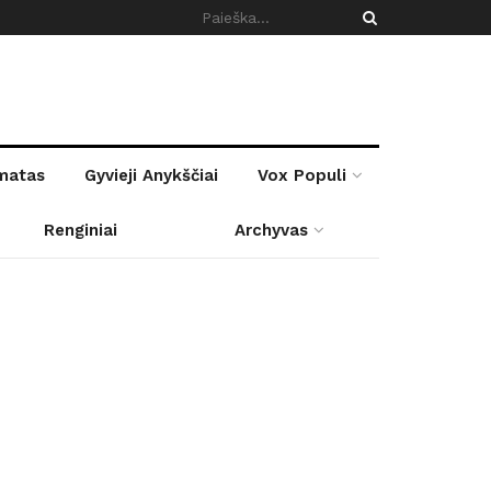
rmatas
Gyvieji Anykščiai
Vox Populi
Renginiai
Archyvas