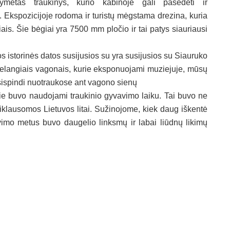
ymėtas traukinys, kurio kabinoje gali pasėdėti ir
. Ekspozicijoje rodoma ir turistų mėgstama drezina, kuria
iais. Šie bėgiai yra 7500 mm pločio ir tai patys siauriausi
 istorinės datos susijusios su yra susijusios su Siauruko
d belangiais vagonais, kurie eksponuojami muziejuje, mūsų
tsispindi nuotraukose ant vagono sienų
urie buvo naudojami traukinio gyvavimo laiku. Tai buvo ne
Nepriklausomos Lietuvos litai. Sužinojome, kiek daug iškentė
avimo metus buvo daugelio linksmų ir labai liūdnų likimų