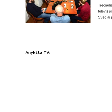
Trečiadi
televizi
Svečiai p
Anykšta TV: