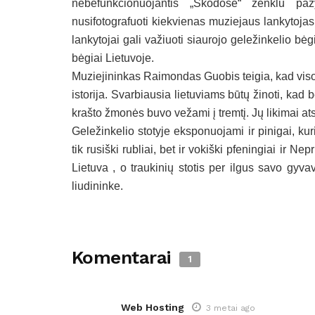
nebefunkcionuojantis „Škodose“ ženklu paž
nusifotografuoti kiekvienas muziejaus lankytojas
lankytojai gali važiuoti siaurojo geležinkelio bėg
bėgiai Lietuvoje.
Muziejininkas Raimondas Guobis teigia, kad visos
istorija. Svarbiausia lietuviams būtų žinoti, ka
krašto žmonės buvo vežami į tremtį. Jų likimai a
Geležinkelio stotyje eksponuojami ir pinigai, k
tik rusiški rubliai, bet ir vokiški pfeningiai ir 
Lietuva , o traukinių stotis per ilgus savo gyv
liudininke.
Komentarai
1
Web Hosting
3 metai ago