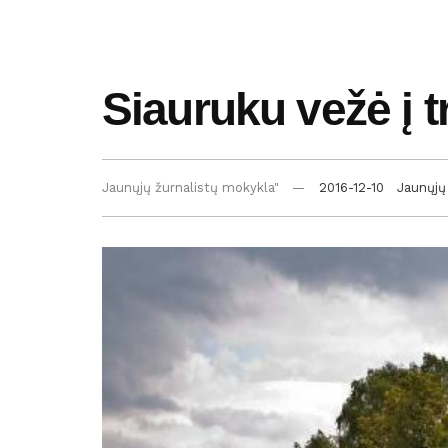
Siauruku vežė į t
Jaunųjų žurnalistų mokykla"
2016-12-10
Jaunųjų