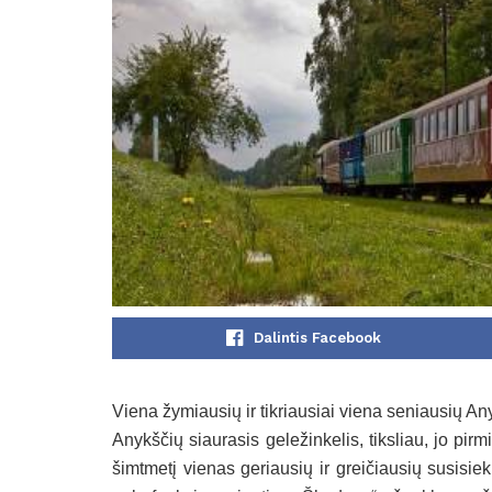
Dalintis Facebook
Viena žymiausių ir tikriausiai viena seniausių An
Anykščių siaurasis geležinkelis, tiksliau, jo pirm
šimtmetį vienas geriausių ir greičiausių susisi