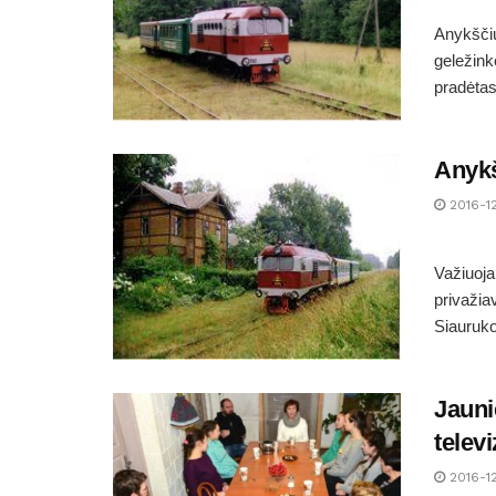
Anykščiu
geležink
pradėtas
Anykš
2016-1
Važiuoja
privažia
Siauruko
Jauni
televi
2016-1