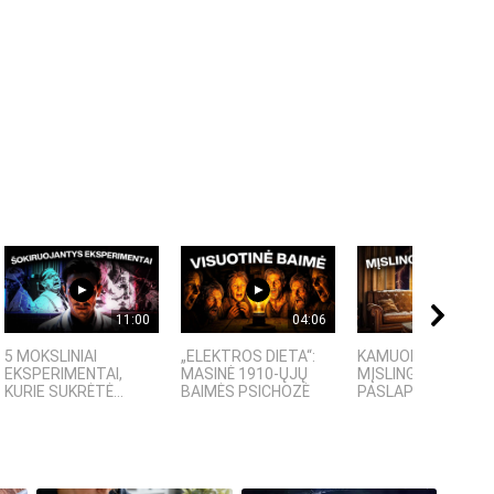
11:00
04:06
09:
5 MOKSLINIAI
„ELEKTROS DIETA“:
KAMUOLINIS ŽAIBA
EKSPERIMENTAI,
MASINĖ 1910-ŲJŲ
MĮSLINGA GAMTOS
KURIE SUKRĖTĖ...
BAIMĖS PSICHOZĖ
PASLAPTIS