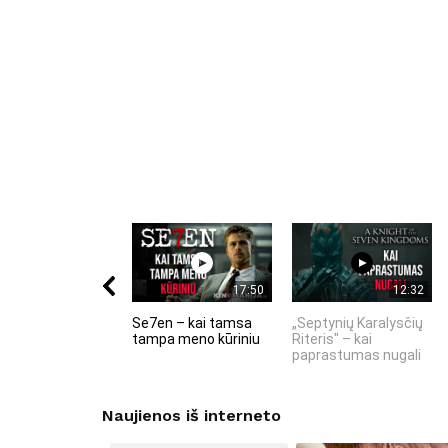
17:50
12:32
Se7en – kai tamsa
„Septynių Karalysčių
tampa meno kūriniu
Riteris" – kai
paprastumas nugali
Naujienos iš interneto