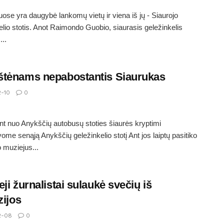
ose yra daugybė lankomų vietų ir viena iš jų - Siaurojo
elio stotis. Anot Raimondo Guobio, siaurasis geležinkelis
...
tėnams nepabostantis Siaurukas
2-10
0
nt nuo Anykščių autobusų stoties šiaurės kryptimi
vome senąją Anykščių geležinkelio stotį Ant jos laiptų pasitiko
 muziejus...
eji žurnalistai sulaukė svečių iš
zijos
2-08
0