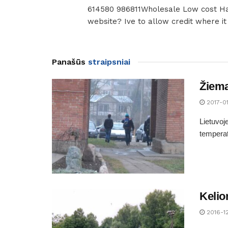
614580 986811Wholesale Low cost Ha
website? Ive to allow credit where i
Panašūs
straipsniai
Žiema
2017-0
Lietuvoj
temperat
Kelio
2016-1