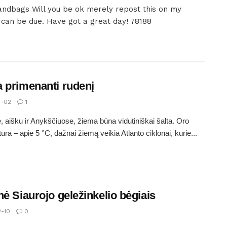
ndbags Will you be ok merely repost this on my
t can be due. Have got a great day! 78188
 primenanti rudenį
1-02
1
e, aišku ir Anykščiuose, žiema būna vidutiniškai šalta. Oro
ūra – apie 5 °C, dažnai žiemą veikia Atlanto ciklonai, kurie...
nė Siaurojo geležinkelio bėgiais
2-10
0