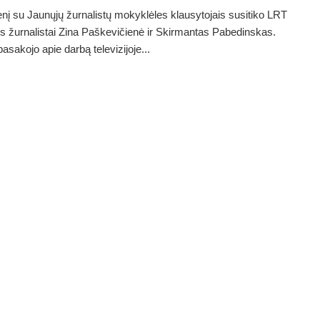
enį su Jaunųjų žurnalistų mokyklėles klausytojais susitiko LRT
jos žurnalistai Zina Paškevičienė ir Skirmantas Pabedinskas.
asakojo apie darbą televizijoje...