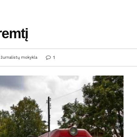
remtį
1
 žurnalistų mokykla