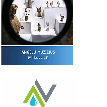
00
06:37
03:19
S:
Giedriaus Šiukščiaus
Latavėnai: pasaulio
Traupis 2 vide
atsiliepimas
lietuvių vyskupo
tėviškė