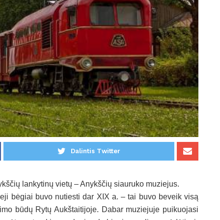
Dalintis Twitter
ykščių lankytinų vietų – Anykščių siauruko muziejus.
ieji bėgiai buvo nutiesti dar XIX a. – tai buvo beveik visą
ekimo būdų Rytų Aukštaitijoje. Dabar muziejuje puikuojasi