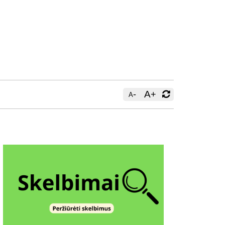
-
A
+
A