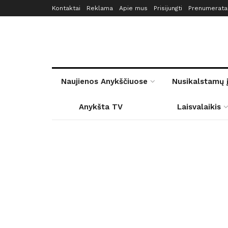
Kontaktai
Reklama
Apie mus
Prisijungti
Prenumerata
Naujienos Anykščiuose
Nusikalstamų 
Anykšta TV
Laisvalaikis