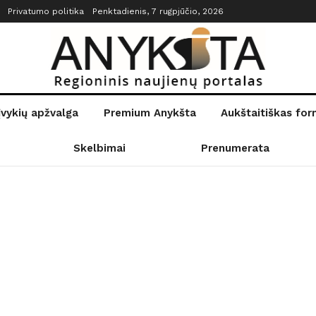
Privatumo politika
Penktadienis, 7 rugpjūčio, 2026
įvykių apžvalga
Premium Anykšta
Aukštaitiškas fo
Skelbimai
Prenumerata