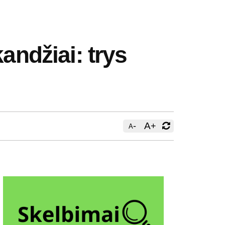
andžiai: trys
-
A
+
A