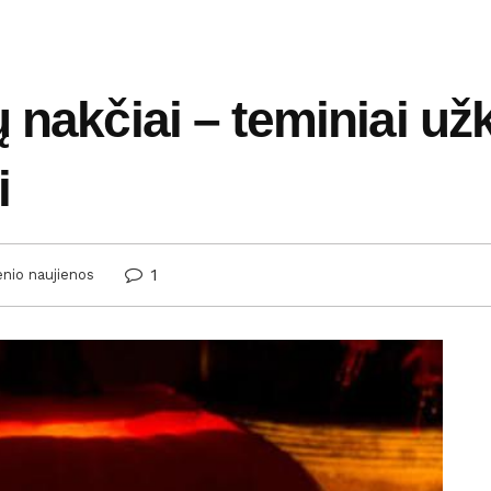
 nakčiai – teminiai užk
i
1
enio naujienos