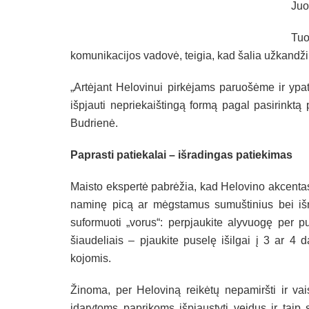
Juo
Tu
komunikacijos vadovė, teigia, kad šalia užkandžių
„Artėjant Helovinui pirkėjams paruošėme ir ypat
išpjauti nepriekaištingą formą pagal pasirinktą 
Budrienė.
Paprasti patiekalai – išradingas patiekimas
Maisto ekspertė pabrėžia, kad Helovino akcentas
naminę picą ar mėgstamus sumuštinius bei išra
suformuoti „vorus“: perpjaukite alyvuogę per pu
šiaudeliais – pjaukite puselę išilgai į 3 ar 4 da
kojomis.
Žinoma, per Heloviną reikėtų nepamiršti ir vais
įdarytoms paprikoms išpjaustyti veidus ir taip 