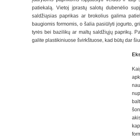
patiekalą. Vietoj įprastų salotų dubenėlio sup
saldžiąsias paprikas ar brokolius galima patiek
baugiomis formomis, o šalia pasiūlyti jogurto, 
tyrės bei bazilikų ar maltų saldžiųjų paprikų. Pas
galite plastikiniuose švirkštuose, kad būtų dar šiu
Eks
Kai
apk
nau
nup
bal
šon
aki
kap
for