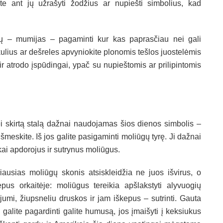
ite ant jų užrašyti žodžius ar nupiešti simbolius, kad
ėjų – mumijas – pagaminti kur kas paprasčiau nei gali
kulius ar dešreles apvyniokite plonomis tešlos juostelėmis
 ir atrodo įspūdingai, ypač su nupieštomis ar prilipintomis
i skirtą stalą dažnai naudojamas šios dienos simbolis –
meskite. Iš jos galite pasigaminti moliūgų tyrę. Ji dažnai
i apdorojus ir sutrynus moliūgus.
iausias moliūgų skonis atsiskleidžia ne juos išvirus, o
epus orkaitėje: moliūgus tereikia apšlakstyti alyvuogių
ejumi, žiupsneliu druskos ir jam iškepus – sutrinti. Gauta
e galite pagardinti galite humusą, jos įmaišyti į keksiukus