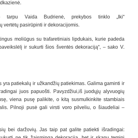
dkazienė.
o tarpu Vaida Budrienė, prekybos tinklo „Iki“
 vertėtų pasirūpinti ir dekoracijomis.
ingus moliūgus su trafaretiniais lipdukais, kurie padeda
paveikslėlį ir sukurti šios šventės dekoraciją“, – sako V.
 yra patiekalų ir užkandžių patiekimas. Galima gaminti ir
dingai juos papuošti. Pavyzdžiui,iš juodųjų alyvuogių
sę, viena pusę palikite, o kitą susmulkinkite stambiais
lis. Pilnoji pusė gali virsti voro pilveliu, o šiaudeliai –
ių bei daržovių. Jas taip pat galite patiekti išradingai:
sukurti ne tik žaismingą dekoraciją, bet ir skanų teminį