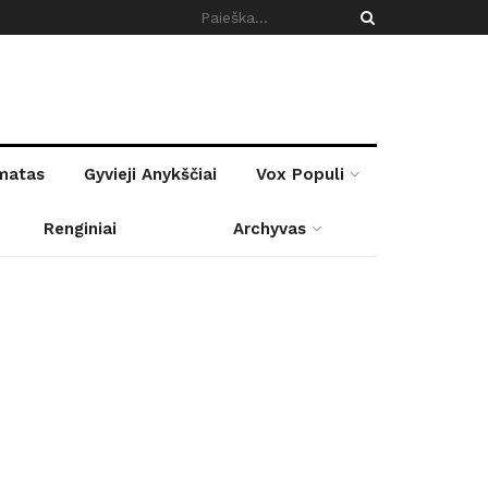
rmatas
Gyvieji Anykščiai
Vox Populi
Renginiai
Archyvas