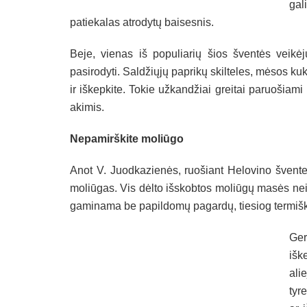
gal
patiekalas atrodytų baisesnis.
Beje, vienas iš populiarių šios šventės veik
pasirodyti. Saldžiųjų paprikų skilteles, mėsos ku
ir iškepkite. Tokie užkandžiai greitai paruošiami
akimis.
Nepamirškite moliūgo
Anot V. Juodkazienės, ruošiant Helovino švente
moliūgas. Vis dėlto išskobtos moliūgų masės neiš
gaminama be papildomų pagardų, tiesiog termiška
Ger
išk
ali
tyr