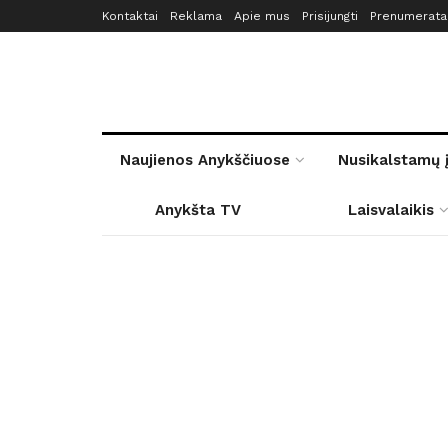
Kontaktai
Reklama
Apie mus
Prisijungti
Prenumerata
Naujienos Anykščiuose
Nusikalstamų 
Anykšta TV
Laisvalaikis