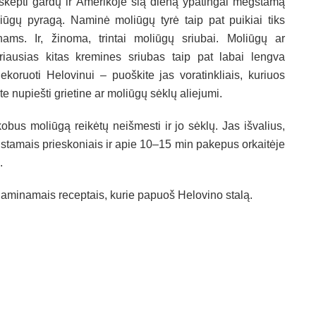
iškepti gardų ir Amerikoje šią dieną ypatingai mėgstamą
iūgų pyragą. Naminė moliūgų tyrė taip pat puikiai tiks
nams. Ir, žinoma, trintai moliūgų sriubai. Moliūgų ar
iriausias kitas kremines sriubas taip pat labai lengva
ekoruoti Helovinui – puoškite jas voratinkliais, kuriuos
ite nupiešti grietine ar moliūgų sėklų aliejumi.
kobus moliūgą reikėtų neišmesti ir jo sėklų. Jas išvalius,
stamais prieskoniais ir apie 10–15 min pakepus orkaitėje
.
agaminamais receptais, kurie papuoš Helovino stalą.