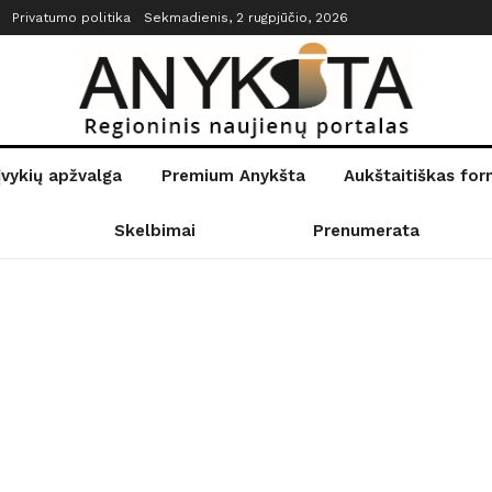
Privatumo politika
Sekmadienis, 2 rugpjūčio, 2026
įvykių apžvalga
Premium Anykšta
Aukštaitiškas fo
Skelbimai
Prenumerata