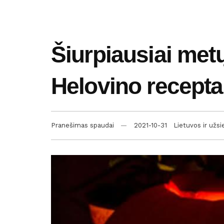
Šiurpiausiai metų
Helovino recepta
Pranešimas spaudai
2021-10-31
Lietuvos ir užsi