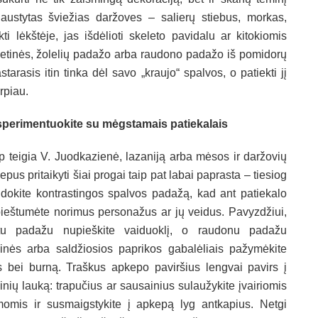
jaustytas šviežias daržoves – salierų stiebus, morkas,
ti lėkštėje, jas išdėlioti skeleto pavidalu ar kitokiomis
grietinės, žolelių padažo arba raudono padažo iš pomidorų
tarasis itin tinka dėl savo „kraujo“ spalvos, o patiekti jį
rpiau.
perimentuokite su mėgstamais patiekalais
p teigia V. Juodkazienė, lazaniją arba mėsos ir daržovių
epus pritaikyti šiai progai taip pat labai paprasta – tiesiog
dokite kontrastingos spalvos padažą, kad ant patiekalo
ieštumėte norimus personažus ar jų veidus. Pavyzdžiui,
tu padažu nupieškite vaiduoklį, o raudonu padažu
inės arba saldžiosios paprikos gabalėliais pažymėkite
s bei burną. Traškus apkepo paviršius lengvai pavirs į
inių lauką: trapučius ar sausainius sulaužykite įvairiomis
momis ir susmaigstykite į apkepą lyg antkapius. Netgi