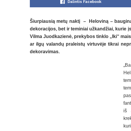
Dalintis Facebook
Šiurpiausią metų naktį – Heloviną – baugina
dekoracijos, bet ir teminiai užkandžiai, kurie 
Vilma Juodkazienė, prekybos tinklo „Iki“ maist
ar ilgų valandų praleistų virtuvėje tikrai nepr
dekoravimas.
„Ba
Hel
tem
tem
pas
fan
iš 
kre
kur