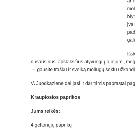
ar 
mol
bly
įva
pad
gal
Išs
nusausinus, apšlaksčius alyvuogių aliejumi, mėg
– gausite traškų ir sveiką moliūgų sėklų užkandį
V. Juodkazienė dalijasi ir dar trimis paprastai p
Kraupiosios paprikos
Jums reikės:
4 geltonųjų paprikų