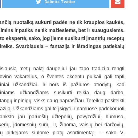
Dalintis Twitter
nčią nuotaiką sukurti padės ne tik kraupios kaukės,
įsimins ir patiks ne tik mažiesiems, bet ir suaugusiems.
o ekspertė, sako, jog jiems susikurti įmantrių receptų
ireiks. Svarbiausia – fantazija ir išradingas patiekalų
isiausią metų naktį daugeliui jau tapo tradicija rengti
ovino vakarėlius, o šventės akcentu puikaii gali tapti
iniai užkandžiai. Ir nors iš pažiūros atrodytų, kad
iniams užkandžiams susikurti reikia daug darbo,
tangų ir pinigų, visks daug paprasčiau. Tereikia pasitelkti
taziją. Užkandžiams galite įsigyti ir namuose padekoruoti
anksto jau paruoštų užtepėlių, pavyzdžiui, humuso,
kerių, įdomesnių sūrių. Ir, žinoma, vaisių bei daržovių,
ių pirkėjams siūlome platų asortimentą“, – sako V.