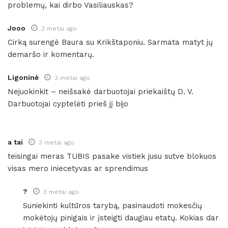
problemų, kai dirbo Vasiliauskas?
Jooo
3 metai ago
Cirką surengė Baura su Krikštaponiu. Sarmata matyt jų
demaršo ir komentarų.
Ligoninė
3 metai ago
Nejuokinkit – neišsakė darbuotojai priekaištų D. V.
Darbuotojai cyptelėti prieš jį bijo
a tai
3 metai ago
teisingai meras TUBIS pasake vistiek jusu sutve blokuos
visas mero iniecetyvas ar sprendimus
?
3 metai ago
Suniekinti kultūros tarybą, pasinaudoti mokesčių
mokėtojų pinigais ir įsteigti daugiau etatų. Kokias dar