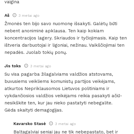
vaigina
Aš
3 metai ago
Žmonės ten bijo savo nuomonę išsakyti. Galėtų būti
nebent anoniminė apklausa. Ten kaip kokiam
koncentracijos lagery. Skriaudos ir tyčiojimasis. Kaip ten
ištveria darbuotojai ir ligoniai, nežinau. Vaikščiojimai ten
nepadės. Juolab tokių ponų.
Jis toks
3 metai ago
Su visa pagarba žilagalviams valdžios atstovams,
buvusiems veikliems komunistų partijos veikėjams,
atkurtos Nepriklausomos Lietuvos politiniams ir
vykdančiosios valdžios veikėjams reikia pasakyti ačiū-
nesikškite ten, kur jau nieko pastatyti nebegalite.
Gėda skaityti demagogijas.
Kavarsko Stasė
3 metai ago
Baltagalviai seniai jau ne tik nebepastato, bet ir