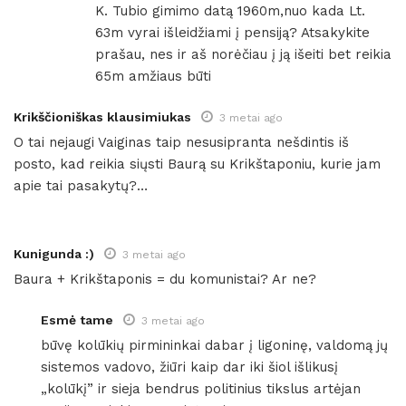
K. Tubio gimimo datą 1960m,nuo kada Lt.
63m vyrai išleidžiami į pensiją? Atsakykite
prašau, nes ir aš norėčiau į ją išeiti bet reikia
65m amžiaus būti
Krikščioniškas klausimiukas
3 metai ago
O tai nejaugi Vaiginas taip nesusipranta nešdintis iš
posto, kad reikia siųsti Baurą su Krikštaponiu, kurie jam
apie tai pasakytų?…
Kunigunda :)
3 metai ago
Baura + Krikštaponis = du komunistai? Ar ne?
Esmė tame
3 metai ago
būvę kolūkių pirmininkai dabar į ligoninę, valdomą jų
sistemos vadovo, žiūri kaip dar iki šiol išlikusį
„kolūkį” ir sieja bendrus politinius tikslus artėjan