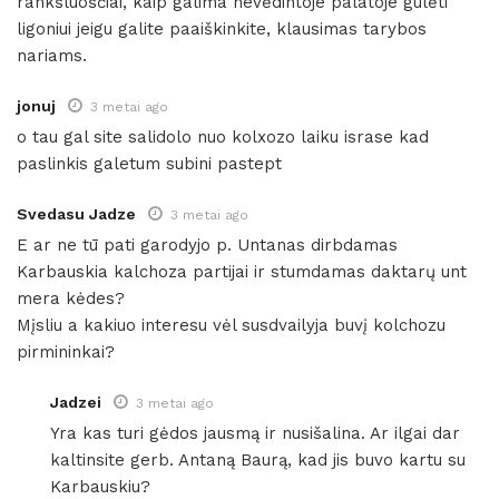
rankšluoščiai, kaip galima nevėdintoje palatoje gulėti
ligoniui jeigu galite paaiškinkite, klausimas tarybos
nariams.
jonuj
3 metai ago
o tau gal site salidolo nuo kolxozo laiku israse kad
paslinkis galetum subini pastept
Svedasu Jadze
3 metai ago
E ar ne tū pati garodyjo p. Untanas dirbdamas
Karbauskia kalchoza partijai ir stumdamas daktarų unt
mera kėdes?
Mįsliu a kakiuo interesu vėl susdvailyja buvį kolchozu
pirmininkai?
Jadzei
3 metai ago
Yra kas turi gėdos jausmą ir nusišalina. Ar ilgai dar
kaltinsite gerb. Antaną Baurą, kad jis buvo kartu su
Karbauskiu?