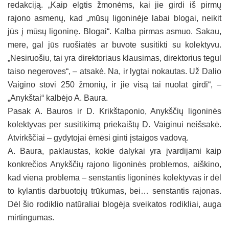
redakciją. „Kaip elgtis žmonėms, kai jie girdi iš pirmų
rajono asmenų, kad „mūsų ligoninėje labai blogai, neikit
jūs į mūsų ligoninę. Blogai“. Kalba pirmas asmuo. Sakau,
mere, gal jūs ruošiatės ar buvote susitikti su kolektyvu.
„Nesiruošiu, tai yra direktoriaus klausimas, direktorius tegul
taiso negeroves“, – atsakė. Na, ir lygtai nokautas. Už Dalio
Vaigino stovi 250 žmonių, ir jie visą tai nuolat girdi“, –
„Anykštai“ kalbėjo A. Baura.
Pasak A. Bauros ir D. Krikštaponio, Anykščių ligoninės
kolektyvas per susitikimą priekaištų D. Vaiginui neišsakė.
Atvirkščiai – gydytojai ėmėsi ginti įstaigos vadovą.
A. Baura, paklaustas, kokie dalykai yra įvardijami kaip
konkrečios Anykščių rajono ligoninės problemos, aiškino,
kad viena problema – senstantis ligoninės kolektyvas ir dėl
to kylantis darbuotojų trūkumas, bei… senstantis rajonas.
Dėl šio rodiklio natūraliai blogėja sveikatos rodikliai, auga
mirtingumas.