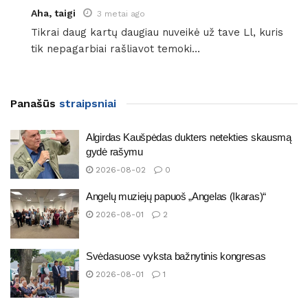
Aha, taigi
3 metai ago
Tikrai daug kartų daugiau nuveikė už tave Ll, kuris
tik nepagarbiai rašliavot temoki…
Panašūs
straipsniai
Algirdas Kaušpėdas dukters netekties skausmą
gydė rašymu
2026-08-02
0
Angelų muziejų papuoš „Angelas (Ikaras)“
2026-08-01
2
Svėdasuose vyksta bažnytinis kongresas
2026-08-01
1