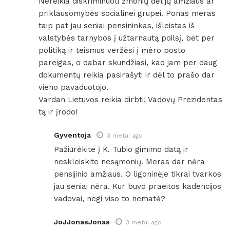
Nereikia diskriminuoti žmonių dėl jų amžiaus ar
priklausomybės socialinei grupei. Ponas meras
taip pat jau seniai pensininkas, išleistas iš
valstybės tarnybos į užtarnautą poilsį, bet per
politiką ir teismus veržėsi į mėro posto
pareigas, o dabar skundžiasi, kad jam per daug
dokumentų reikia pasirašyti ir dėl to prašo dar
vieno pavaduotojo.
Vardan Lietuvos reikia dirbti! Vadovų Prezidentas
tą ir įrodo!
Gyventoja
3 metai ago
Pažiūrėkite į K. Tubio gimimo datą ir
neskleiskite nesąmonių. Meras dar nėra
pensijinio amžiaus. O ligoninėje tikrai tvarkos
jau seniai nėra. Kur buvo praeitos kadencijos
vadovai, negi viso to nematė?
JoJJonasJonas
3 metai ago