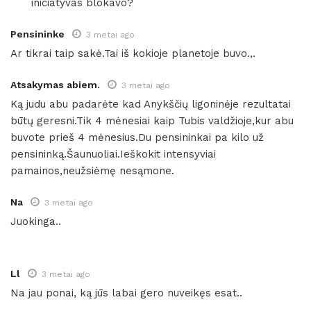
iniciatyvas blokavo?
Pensininke
3 metai ago
Ar tikrai taip sakė.Tai iš kokioje planetoje buvo.,.
Atsakymas abiem.
3 metai ago
Ką judu abu padarėte kad Anykščių ligoninėje rezultatai
būtų geresni.Tik 4 mėnesiai kaip Tubis valdžioje,kur abu
buvote prieš 4 mėnesius.Du pensininkai pa kilo už
pensininką.Šaunuoliai.Ieškokit intensyviai
pamainos,neužsiėmę nesąmone.
Na
3 metai ago
Juokinga..
Ll
3 metai ago
Na jau ponai, ką jūs labai gero nuveikęs esat..