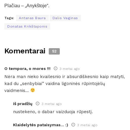
Plačiau – „Anykštoje“.
Tags:
Antanas Baura
Dalis Vaiginas
Donatas Krikštaponis
Komentarai
52
O tempora, o mores !!!
3 metai ago
Nėra man nieko kvailesnio ir absurdiškesnio kaip matyti,
kad du „senbybiai” vaidina ligoninės rūpintojėlių
vaidmenis…
iš pradžių
3 metai ago
nustekeno, o dabar vaizduoja rūpestį.
Klaidelytės pataisymas... :)
3 metai ago