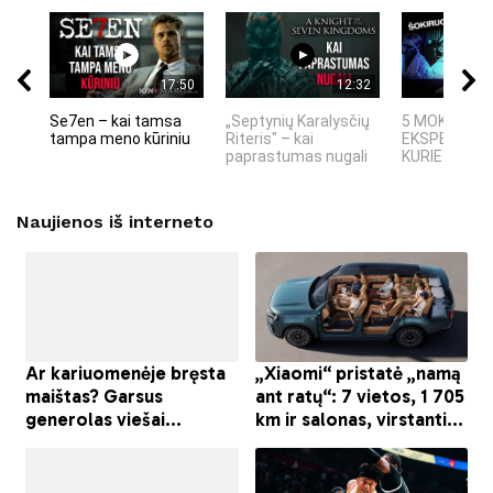
17:50
12:32
Se7en – kai tamsa
„Septynių Karalysčių
5 MOKSLINIA
tampa meno kūriniu
Riteris" – kai
EKSPERIMEN
paprastumas nugali
KURIE SUKRĖT
Naujienos iš interneto