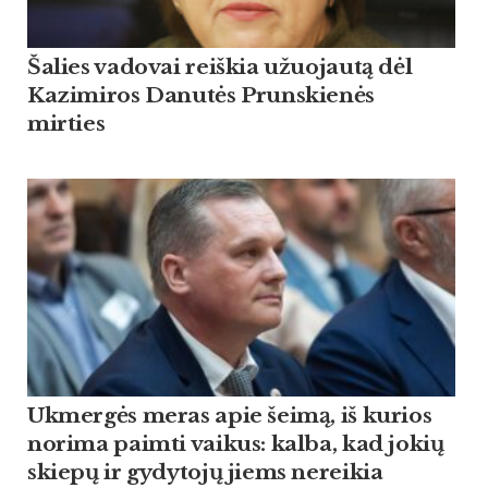
Šalies vadovai reiškia užuojautą dėl
Kazimiros Danutės Prunskienės
mirties
Ukmergės meras apie šeimą, iš kurios
norima paimti vaikus: kalba, kad jokių
skiepų ir gydytojų jiems nereikia