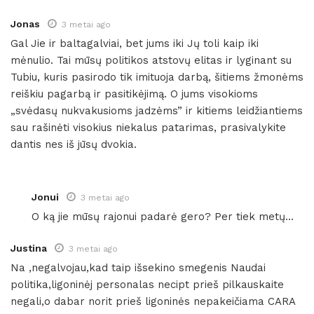
Jonas
3 metai ago
Gal Jie ir baltagalviai, bet jums iki Jų toli kaip iki
mėnulio. Tai mūsų politikos atstovų elitas ir lyginant su
Tubiu, kuris pasirodo tik imituoja darbą, šitiems žmonėms
reiškiu pagarbą ir pasitikėjimą. O jums visokioms
„svėdasų nukvakusioms jadzėms” ir kitiems leidžiantiems
sau rašinėti visokius niekalus patarimas, prasivalykite
dantis nes iš jūsų dvokia.
Jonui
3 metai ago
O ką jie mūsų rajonui padarė gero? Per tiek metų…
Justina
3 metai ago
Na ,negalvojau,kad taip išsekino smegenis Naudai
politika,ligoninėj personalas necipt prieš pilkauskaite
negali,o dabar norit prieš ligoninės nepakeičiama CARA