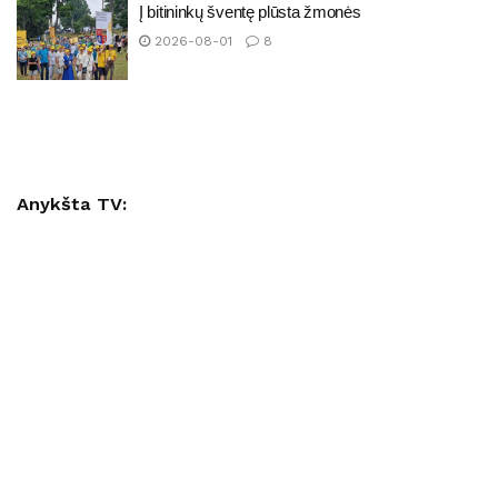
Į bitininkų šventę plūsta žmonės
2026-08-01
8
Anykšta TV: