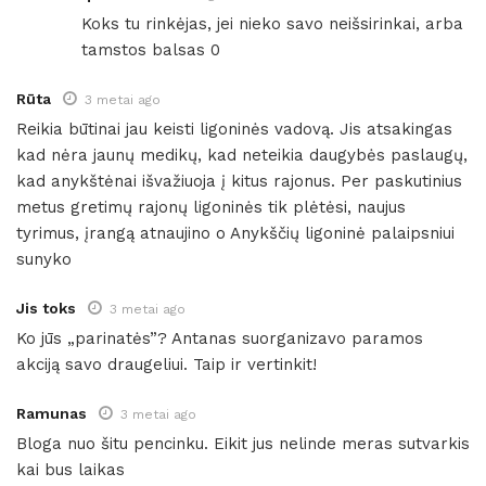
Koks tu rinkėjas, jei nieko savo neišsirinkai, arba
tamstos balsas 0
Rūta
3 metai ago
Reikia būtinai jau keisti ligoninės vadovą. Jis atsakingas
kad nėra jaunų medikų, kad neteikia daugybės paslaugų,
kad anykštėnai išvažiuoja į kitus rajonus. Per paskutinius
metus gretimų rajonų ligoninės tik plėtėsi, naujus
tyrimus, įrangą atnaujino o Anykščių ligoninė palaipsniui
sunyko
Jis toks
3 metai ago
Ko jūs „parinatės”? Antanas suorganizavo paramos
akciją savo draugeliui. Taip ir vertinkit!
Ramunas
3 metai ago
Bloga nuo šitu pencinku. Eikit jus nelinde meras sutvarkis
kai bus laikas