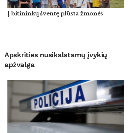
Į bitininkų šventę plūsta žmonės
Apskrities nusikalstamų įvykių
apžvalga