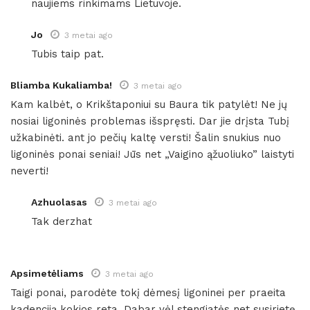
naujiems rinkimams Lietuvoje.
Jo
3 metai ago
Tubis taip pat.
Bliamba Kukaliamba!
3 metai ago
Kam kalbėt, o Krikštaponiui su Baura tik patylėt! Ne jų
nosiai ligoninės problemas išspręsti. Dar jie drįsta Tubį
užkabinėti. ant jo pečių kaltę versti! Šalin snukius nuo
ligoninės ponai seniai! Jūs net „Vaigino ąžuoliuko” laistyti
neverti!
Azhuolasas
3 metai ago
Tak derzhat
Apsimetėliams
3 metai ago
Taigi ponai, parodėte tokį dėmesį ligoninei per praeita
kadenciją kokios reta. Dabar vėl stengiatės net susirietę,