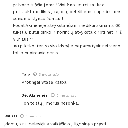
galvose tuščia jiems ! Visi žino ko reikia, kad
pritraukt medikus į rajoną, bet šitiems nupirdusiams
seniams klynas žemas !
Kodėl Akmenėje atvykstančiam medikui skiriama 60
tūkst,€ būtui pirkti ir norinčių atvyksta dirbti net ir iš
Vilniaus ?
Tarp kitko, ten savivaldybėje nepamatysit nei vieno
tokio nupirdusio senio !
Taip
3 metai ago
Protingai Stasė kalba.
Dėl Akmenės
3 metai ago
Ten teistų į merus nerenka.
Baurai
3 metai ago
Įdomu, ar Obelevičius vaikščiojo į ligoninę spręsti