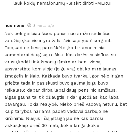
lauk kokių nemalonumų -leiskit dirbti -MERUI
nuomonė
3 metai ago
šiek tiek gerbiau šiuos ponus nuo amžių sėdinčius
valdžioje,kai visur yra žalia šviesa,o ypač sergant.
Taip,kad ne tiesą pareiškėte ,kad ir anoniminiai
komentarai daug ką reiškia. Kas darėsi susidūrus su
virusu,kodėl tiek žmonių išmirė ar bent vieną
apsvarstėte komisijoje (jeigu yra) dėl ko mirė jaunas
žmogelis ir šiaip. Kažkada buvo tvarka ligoninėje ir gan
griežta tada ir pasiskusti buvo galima jeigu buvo
reikalas,o dabar dirba labai daug pensiinio amžiaus,
algas gauna tai tik džiaugtis ir dar guodžiasi,kad labai
pavargau. Tokia realybė. Nieko prieš vadovą neturiu, bet
kaip tarybos nariams padėti vadovui darbu,o ne
kiršinimu. Nuėjus i šią įstaigą jau ne kas darosi
viskas,kaip prieš 30 metų,kokie langai,kokie