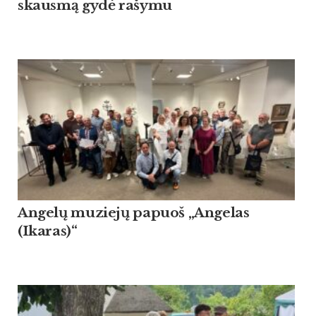
skausmą gydė rašymu
Angelų muziejų papuoš „Angelas
(Ikaras)“