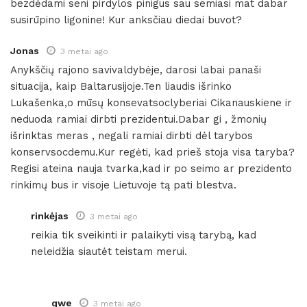
bezdėdami seni pirdylos pinigus sau semiasi mat dabar
susirūpino ligonine! Kur anksčiau diedai buvot?
Jonas
3 metai ago
Anykščių rajono savivaldybėje, darosi labai panaši
situacija, kaip Baltarusijoje.Ten liaudis išrinko
Lukašenka,o mūsų konsevatsoclyberiai Cikanauskiene ir
neduoda ramiai dirbti prezidentui.Dabar gi , žmonių
išrinktas meras , negali ramiai dirbti dėl tarybos
konservsocdemu.Kur regėti, kad prieš stoja visa taryba?
Regisi ateina nauja tvarka,kad ir po seimo ar prezidento
rinkimų bus ir visoje Lietuvoje tą pati blestva.
rinkėjas
3 metai ago
reikia tik sveikinti ir palaikyti visą tarybą, kad
neleidžia siautėt teistam merui.
qwe
3 metai ago