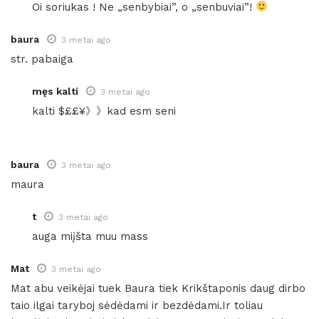
Oi soriukas ! Ne „senbybiai”, o „senbuviai”!
baura
3 metai ago
str. pabaiga
męs kalti
3 metai ago
kalti $££¥》》kad esm seni
baura
3 metai ago
maura
t
3 metai ago
auga miįšta muu mass
Mat
3 metai ago
Mat abu veikėjai tuek Baura tiek Krikštaponis daug dirbo
taio ilgai taryboj sėdėdami ir bezdėdami.Ir toliau