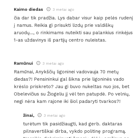
Kaimo diedas
3 metai ago
čia dar tik pradžia. Lys dabar visur kaip pelės rudenį
į namus. Reikia gi prisukti lizdų prie valdiškų
aruodų…, o rinkimams nuteikti sau palankius rinkėjus
1-as uždavinys iš partijų centro nuleistas.
Ramūnui
3 metai ago
Ramūnai, Anykščių ligoninei vadovauja 70 metų
diedas?! Pensininkui gal šikna prie ligoninės vado
krėslo priskreto? Jau gi buvo nukeltas nuo jos, bet
Obelevičius su Žiogeliu jį vėl ten patupdė. Po velnių,
negi nėra kam rajone iki šiol padaryti tvarkos?!
žinai,
3 metai ago
turėtum tik pasidžiaugti, kad gerb. daktaras
pilnavertiškai dirba, vykdo politinę programą.