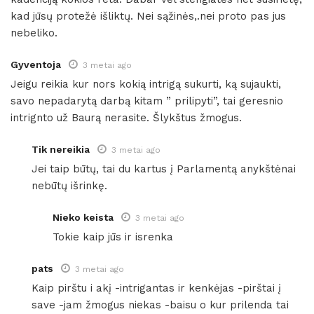
kad jūsų protežė išliktų. Nei sąžinės,.nei proto pas jus
nebeliko.
Gyventoja
3 metai ago
Jeigu reikia kur nors kokią intrigą sukurti, ką sujaukti,
savo nepadarytą darbą kitam ” prilipyti”, tai geresnio
intrignto už Baurą nerasite. Šlykštus žmogus.
Tik nereikia
3 metai ago
Jei taip būtų, tai du kartus į Parlamentą anykštėnai
nebūtų išrinkę.
Nieko keista
3 metai ago
Tokie kaip jūs ir isrenka
pats
3 metai ago
Kaip pirštu i akį -intrigantas ir kenkėjas -pirštai į
save -jam žmogus niekas -baisu o kur prilenda tai