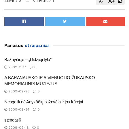
A
-
+
ANYKŠTA
2009-09-18
A
Panašūs
straipsniai
Bažnyčioje – „Didžioji tyla”
2009-11-17
0
A.BARANAUSKO IR A.VIENUOLIO-ŽUKAUSKO
MEMORIALINIS MUZIEJUS
2009-09-25
0
Neogotikinė Anykščių bažnyčia ir jos kūrėjai
2009-09-24
0
stendas6
2009-09-18
0