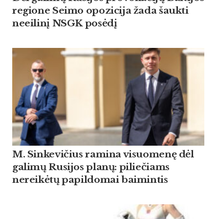
regione Seimo opozicija žada šaukti
neeilinį NSGK posėdį
M. Sinkevičius ramina visuomenę dėl
galimų Rusijos planų: piliečiams
nereikėtų papildomai baimintis