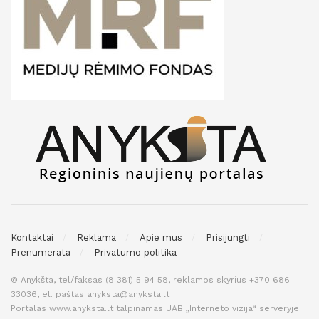
Kontaktai
Reklama
Apie mus
Prisijungti
Prenumerata
Privatumo politika
© Anykšta, tel/faksas (8 381) 5 94 58, reklamos skyrius +370 686
33036, el. paštas anyksta@anyksta.lt
Portalas www.anyksta.lt talpinamas UAB „Interneto vizija“ serveryje