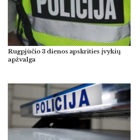
Rugpjūčio 3 dienos apskrities įvykių
apžvalga