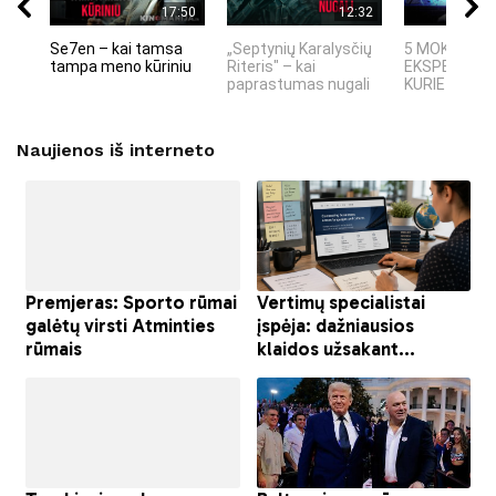
17:50
12:32
Se7en – kai tamsa
„Septynių Karalysčių
5 MOKSLINIA
tampa meno kūriniu
Riteris" – kai
EKSPERIMEN
paprastumas nugali
KURIE SUKRĖT
Naujienos iš interneto