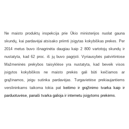
Ne maisto produktų inspekcija prie Ūkio ministerijos nuolat gauna
skundų, kai pardavėjai atsisako priimti įsigytas kokybiškas prekes. Per
2014 metus buvo išnagrinėta daugiau kaip 2 800 vartotojų skundų ir
nustatyta, kad 62 proc. iš jų buvo pagrįsti. Vyriausybės patvirtintose
Mažmeninės prekybos taisyklėse yra nustatyta, kad beveik visos
įsigytos kokybiškos ne maisto prekės gali būti keičiamos ar
grąžinamos, jeigu sutinka pardavėjas. Turgavietėse prekiaujantiems
verslininkams taikoma tokia pat
keitimo ir grąžinimo tvarka kaip ir
parduotuvėse, panaši tvarka galioja ir internetu įsigytoms prekėms.