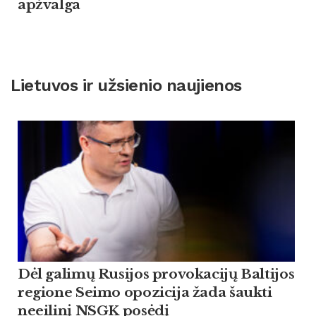
apžvalga
Lietuvos ir užsienio naujienos
Dėl galimų Rusijos provokacijų Baltijos
regione Seimo opozicija žada šaukti
neeilinį NSGK posėdį