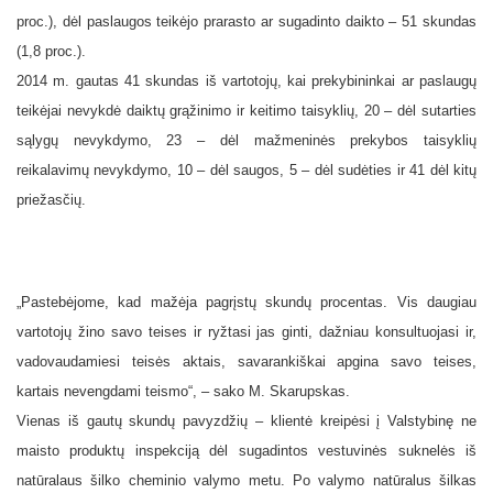
proc.), dėl paslaugos teikėjo prarasto ar sugadinto daikto – 51 skundas
(1,8 proc.).
2014 m. gautas 41 skundas iš vartotojų, kai prekybininkai ar paslaugų
teikėjai nevykdė daiktų grąžinimo ir keitimo taisyklių, 20 – dėl sutarties
sąlygų nevykdymo, 23 – dėl mažmeninės prekybos taisyklių
reikalavimų nevykdymo, 10 – dėl saugos, 5 – dėl sudėties ir 41 dėl kitų
priežasčių.
„Pastebėjome, kad mažėja pagrįstų skundų procentas. Vis daugiau
vartotojų žino savo teises ir ryžtasi jas ginti, dažniau konsultuojasi ir,
vadovaudamiesi teisės aktais, savarankiškai apgina savo teises,
kartais nevengdami teismo“, – sako M. Skarupskas.
Vienas iš gautų skundų pavyzdžių – klientė kreipėsi į Valstybinę ne
maisto produktų inspekciją dėl sugadintos vestuvinės suknelės iš
natūralaus šilko cheminio valymo metu. Po valymo natūralus šilkas