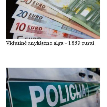
Vidutinė anykštėno alga – 1 859 eurai