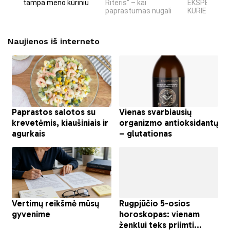
tampa meno kūriniu
Riteris" – kai
EKSPERIMEN
paprastumas nugali
KURIE SUKRĖT
Naujienos iš interneto