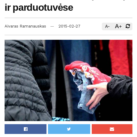
ir parduotuvėse
A
-
+
Aivaras Ramanauskas
2015-02-27
A