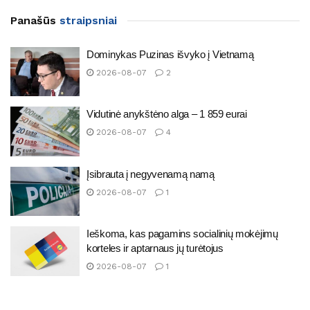
Panašūs
straipsniai
Dominykas Puzinas išvyko į Vietnamą
2026-08-07
2
Vidutinė anykštėno alga – 1 859 eurai
2026-08-07
4
Įsibrauta į negyvenamą namą
2026-08-07
1
Ieškoma, kas pagamins socialinių mokėjimų
korteles ir aptarnaus jų turėtojus
2026-08-07
1