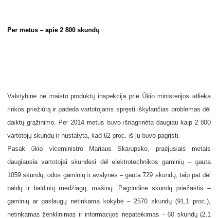
Per metus – apie 2 800 skundų
Valstybinė ne maisto produktų inspekcija prie Ūkio ministerijos atlieka
rinkos priežiūrą ir padeda vartotojams spręsti iškylančias problemas dėl
daiktų grąžinimo. Per 2014 metus buvo išnagrinėta daugiau kaip 2 800
vartotojų skundų ir nustatyta, kad 62 proc. iš jų buvo pagrįsti.
Pasak ūkio viceministro Mariaus Skarupsko, praėjusiais metais
daugiausia vartotojai skundėsi
dėl elektrotechnikos gaminių – gauta
1059 skundų, odos gaminių ir avalynės – gauta 729 skundų, taip pat dėl
baldų ir baldinių medžiagų, mašinų. Pagrindinė skundų priežastis –
gaminių ar paslaugų netinkama kokybė – 2570 skundų (91,1 proc.),
netinkamas ženklinimas ir informacijos nepateikimas – 60 skundų (2,1