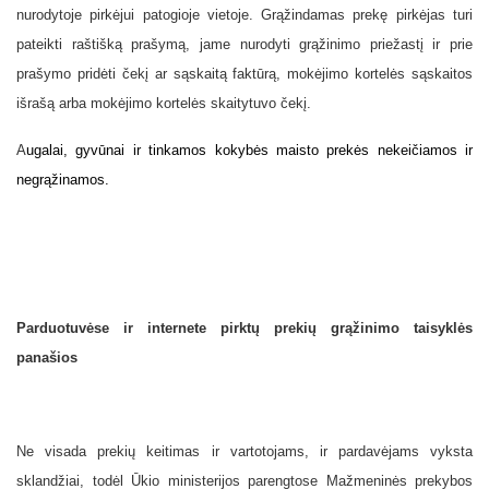
nurodytoje pirkėjui patogioje vietoje. Grąžindamas prekę pirkėjas turi
pateikti raštišką prašymą, jame nurodyti grąžinimo priežastį ir prie
prašymo pridėti čekį ar
sąskaitą faktūrą, mokėjimo kortelės sąskaitos
išrašą arba mokėjimo kortelės skaitytuvo čekį.
A
ugalai, gyvūnai ir tinkamos kokybės maisto prekės nekeičiamos ir
negrąžinamos.
Parduotuvėse ir internete pirktų prekių grąžinimo taisyklės
panašios
Ne visada prekių keitimas ir vartotojams, ir pardavėjams vyksta
sklandžiai, todėl Ūkio ministerijos parengtose Mažmeninės prekybos