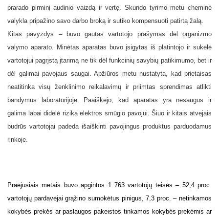
prarado pirminį audinio vaizdą ir vertę. Skundo tyrimo metu cheminė
valykla pripažino savo darbo broką ir sutiko kompensuoti patirtą žalą.
Kitas pavyzdys – buvo gautas vartotojo prašymas dėl organizmo
valymo aparato. Minėtas aparatas buvo įsigytas iš platintojo ir sukėlė
vartotojui pagrįstą įtarimą ne tik dėl funkcinių savybių patikimumo, bet ir
dėl galimai pavojaus saugai. Apžiūros metu nustatyta, kad prietaisas
neatitinka visų ženklinimo reikalavimų ir priimtas sprendimas atlikti
bandymus laboratorijoje. Paaiškėjo, kad aparatas yra nesaugus ir
galima labai didelė rizika elektros smūgio pavojui. Šiuo ir kitais atvejais
budrūs vartotojai padeda išaiškinti pavojingus produktus parduodamus
rinkoje.
Praėjusiais metais buvo apgintos 1 763 vartotojų teisės – 52,4 proc.
vartotojų pardavėjai grąžino sumokėtus pinigus, 7,3 proc. – netinkamos
kokybės prekės ar paslaugos pakeistos tinkamos kokybės prekėmis ar