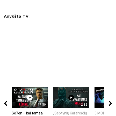
Anykšta TV:
17:50
12:32
Se7en – kai tamsa
„Septynių Karalysčių
5 MOKSLINIA