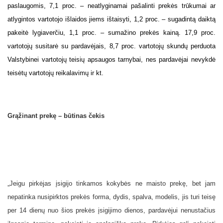
paslaugomis, 7,1 proc. – neatlyginamai pašalinti prekės trūkumai ar
atlygintos vartotojo išlaidos jiems ištaisyti, 1,2 proc. – sugadintą daiktą
pakeitė lygiaverčiu, 1,1 proc. – sumažino prekės kainą. 17,9 proc.
vartotojų susitarė su pardavėjais, 8,7 proc. vartotojų skundų perduota
Valstybinei vartotojų teisių apsaugos tarnybai, nes pardavėjai nevykdė
teisėtų vartotojų reikalavimų ir kt.
Grąžinant prekę – būtinas čekis
„Jeigu pirkėjas įsigijo tinkamos kokybės ne maisto prekę, bet jam
nepatinka nusipirktos prekės forma, dydis, spalva, modelis, jis turi teisę
per 14 dienų nuo šios prekės įsigijimo dienos, pardavėjui nenustačius