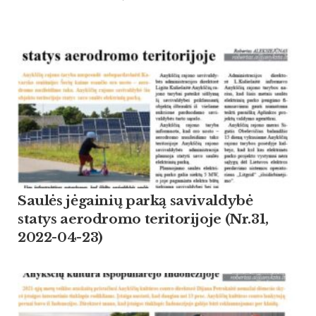
Saulės jėgainių parką savivaldybė
statys aerodromo teritorijoje (Nr.31,
2022-04-23)