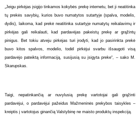
„Jeigu pirkėjas įsigijo tinkamos kokybės prekę internetu, bet ji neatitinka
tų prekės savybių, kurios buvo numatytos sutartyje (spalva, modelis,
dydis), laikoma, kad prekė neatitinka sutartyje numatytų reikalavimų ir
pirkėjas gali reikalauti, kad pardavėjas pakeistų prekę ar grąžintų
pinigus. Bet tokiu atveju pirkėjas turi įrodyti, kad jo pasirinkta prekė
buvo kitos spalvos, modelio, todėl pirkėjui svarbu išsaugoti visą
pardavėjo pateiktą informaciją, susijusią su įsigyta preke“, – sako M.
Skarupskas.
Taigi, nepatinkančią ar nuvylusią prekę vartotojai gali grąžinti
pardavėjui, o pardavėjui pažeidus Mažmeninės prekybos taisykles –
kreiptis į vartotojus ginančią Valstybinę ne maisto produktų inspekciją.