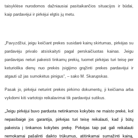
taisyklėse nurodomos dažniausiai pasitaikančios situacijos ir būdai,
kaip pardavėjui ir pirkėjui elgtis jų metu.
„Pavyzdžiui, jeigu keičiant prekes susidarė kainų skirtumas, pirkėjas su
pardavėju privalo atsiskaityti pagal perskaičiuotas kainas. Jeigu
pardavėjas neturi pakeisti tinkamų prekių, tuomet pirkėjas turi teisę per
keturiolika dienų nuo prekės įsigijimo grąžinti prekes pardavėjui ir
atgauti už jas sumokėtus pinigus“, – sako M. Skarupskas.
Pasak jo,
pirkėjui neturint prekės pirkimo dokumentų, ji keičiama arba
vykdomi kiti vartotojo reikalavimai tik pardavėjui sutikus.
„Jeigu pirkėjui buvo parduota netinkamos kokybės ne maisto prekė, kol
nepasibaigė jos garantija, pirkėjas turi teisę reikalauti, kad ji būtų
pakeista į tinkamos kokybės prekę. Pirkėjas taip pat gali reikalauti
nemokamai pašalinti daikto trūkumus, atitinkamai sumažinti kainą,