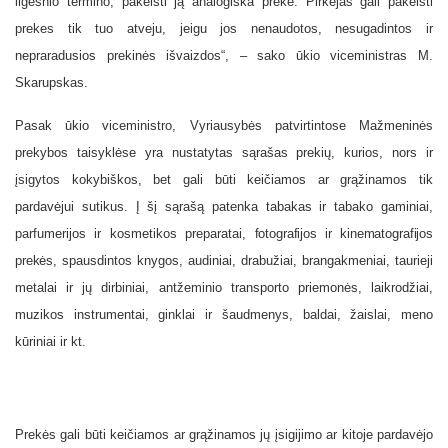
ilgesnio termino, pakeisti ją analogiška preke. Pirkėjas gali pakeisti
prekes tik tuo atveju, jeigu jos nenaudotos, nesugadintos ir
nepraradusios prekinės išvaizdos“, – sako ūkio viceministras M.
Skarupskas.
Pasak ūkio viceministro, Vyriausybės patvirtintose Mažmeninės
prekybos taisyklėse yra nustatytas sąrašas prekių, kurios, nors ir
įsigytos kokybiškos, bet gali būti keičiamos ar grąžinamos tik
pardavėjui sutikus. Į šį sąrašą patenka
tabakas ir tabako gaminiai,
parfumerijos ir kosmetikos preparatai,
fotografijos ir kinematografijos
prekės,
spausdintos knygos, audiniai, drabužiai, brangakmeniai, taurieji
metalai ir jų dirbiniai, antžeminio transporto priemonės, laikrodžiai,
muzikos instrumentai, ginklai ir šaudmenys, baldai, žaislai, meno
kūriniai ir kt.
Prekės gali būti keičiamos ar grąžinamos jų
įsigijimo ar kitoje pardavėjo