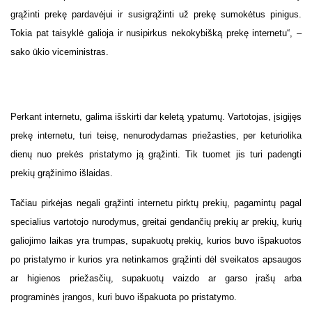
grąžinti prekę pardavėjui ir susigrąžinti už prekę sumokėtus pinigus.
Tokia pat taisyklė galioja ir nusipirkus nekokybišką prekę internetu“, –
sako ūkio viceministras.
Perkant internetu, galima išskirti dar keletą ypatumų. Vartotojas, įsigijęs
prekę internetu, turi teisę, nenurodydamas priežasties, per keturiolika
dienų nuo prekės pristatymo ją grąžinti. Tik tuomet jis turi padengti
prekių grąžinimo išlaidas.
Tačiau pirkėjas negali grąžinti internetu pirktų prekių, pagamintų pagal
specialius vartotojo nurodymus, greitai gendančių prekių ar prekių, kurių
galiojimo laikas yra trumpas, supakuotų prekių, kurios buvo išpakuotos
po pristatymo ir kurios yra netinkamos grąžinti dėl sveikatos apsaugos
ar higienos priežasčių, supakuotų vaizdo ar garso įrašų arba
programinės įrangos, kuri buvo išpakuota po pristatymo.