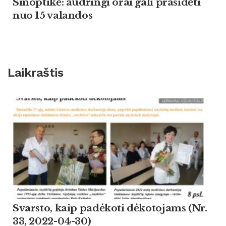
Sinoptikė: audringi orai gali prasidėti
nuo 15 valandos
Laikraštis
Svarsto, kaip padėkoti dėkotojams (Nr.
33, 2022-04-30)