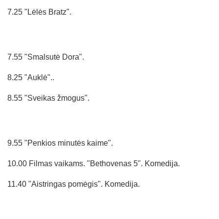
7.25 "Lėlės Bratz".
7.55 "Smalsutė Dora".
8.25 "Auklė"..
8.55 "Sveikas žmogus".
9.55 "Penkios minutės kaime".
10.00 Filmas vaikams. "Bethovenas 5". Komedija.
11.40 "Aistringas pomėgis". Komedija.