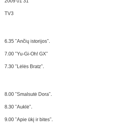
2009 01 31
TV3
6.35 "Ančių istorijos".
7.00 "Yu-Gi-Oh! GX"
7.30 "Lėlės Bratz".
8.00 "Smalsutė Dora".
8.30 "Auklė".
9.00 "Apie ūkį ir bites".