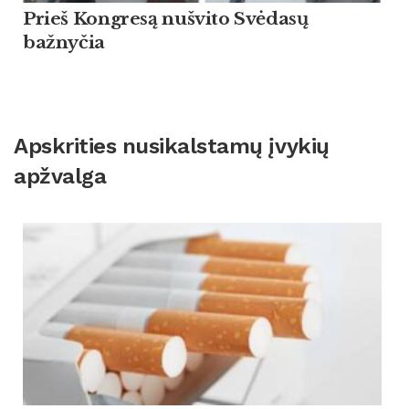
Prieš Kongresą nušvito Svėdasų
bažnyčia
Apskrities nusikalstamų įvykių
apžvalga