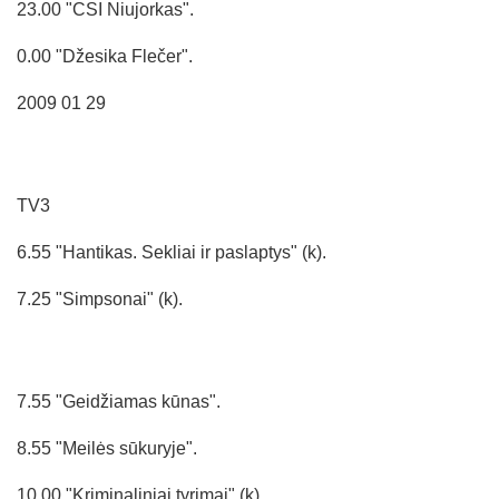
23.00 "CSI Niujorkas".
0.00 "Džesika Flečer".
2009 01 29
TV3
6.55 "Hantikas. Sekliai ir paslaptys" (k).
7.25 "Simpsonai" (k).
7.55 "Geidžiamas kūnas".
8.55 "Meilės sūkuryje".
10.00 "Kriminaliniai tyrimai" (k).