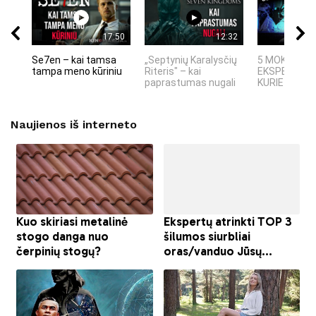
17:50
12:32
Se7en – kai tamsa
„Septynių Karalysčių
5 MOKSLINIA
tampa meno kūriniu
Riteris" – kai
EKSPERIMEN
paprastumas nugali
KURIE SUKRĖT
Naujienos iš interneto