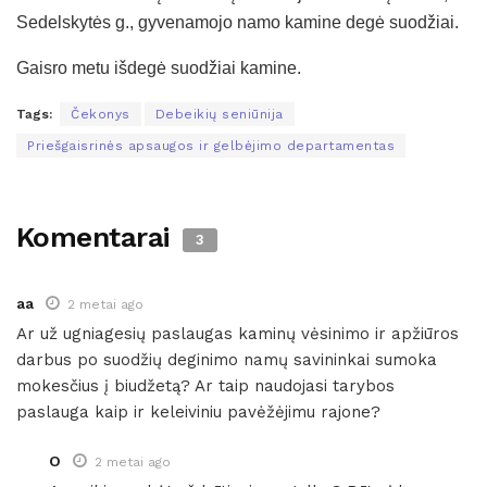
Sedelskytės g., gyvenamojo namo kamine degė suodžiai.
Gaisro metu išdegė suodžiai kamine.
Tags:
Čekonys
Debeikių seniūnija
Priešgaisrinės apsaugos ir gelbėjimo departamentas
Komentarai
3
aa
2 metai ago
Ar už ugniagesių paslaugas kaminų vėsinimo ir apžiūros
darbus po suodžių deginimo namų savininkai sumoka
mokesčius į biudžetą? Ar taip naudojasi tarybos
paslauga kaip ir keleiviniu pavėžėjimu rajone?
O
2 metai ago