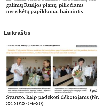
galimų Rusijos planų: piliečiams
nereikėtų papildomai baimintis
Laikraštis
Svarsto, kaip padėkoti dėkotojams (Nr.
33, 2022-04-30)