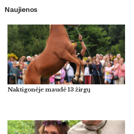
Naujienos
Naktigonėje maudė 13 žirgų