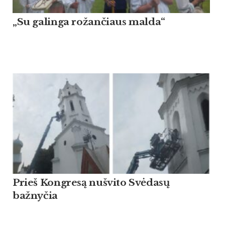
„Su galinga rožančiaus malda“
Prieš Kongresą nušvito Svėdasų
bažnyčia