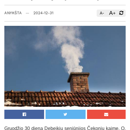
A
-
+
ANYKŠTA
2024-12-31
A
Gruodžio 30 dieną Debeikių seniūnijos Čekonių kaime, O.