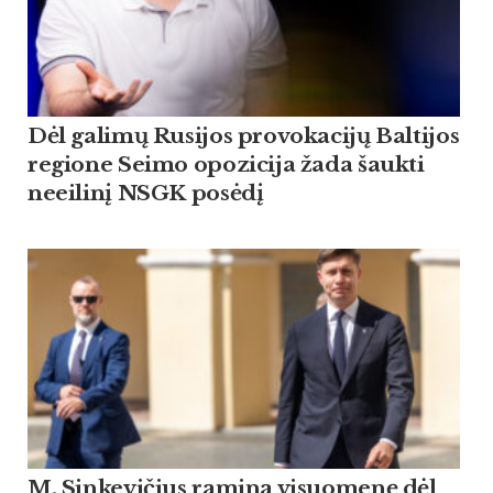
Dėl galimų Rusijos provokacijų Baltijos
regione Seimo opozicija žada šaukti
neeilinį NSGK posėdį
M. Sinkevičius ramina visuomenę dėl