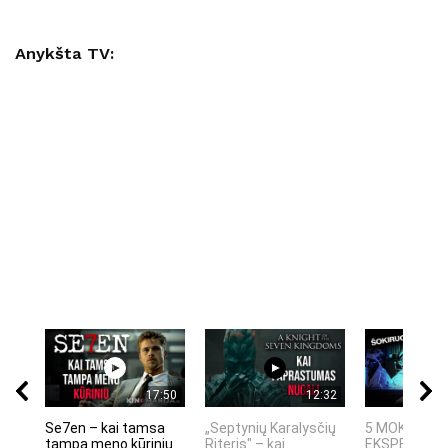
Anykšta TV:
17:50
12:32
Se7en – kai tamsa
„Septynių Karalysčių
5 MOKSLINIA
tampa meno kūriniu
Riteris" – kai
EKSPERIMEN