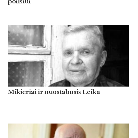
poilsiui
Mikieriai ir nuostabusis Leika