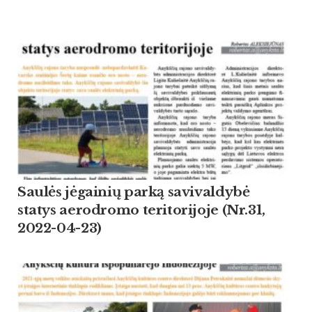
Saulės jėgainių parką savivaldybė
statys aerodromo teritorijoje (Nr.31,
2022-04-23)