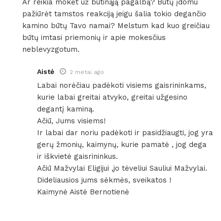
Ar reikia mokėt už būtinąją pagalbą? Būtų įdomu
pažiūrėt tamstos reakciją jeigu šalia tokio degančio
kamino būtų Tavo namai? Melstum kad kuo greičiau
būtų imtasi priemonių ir apie mokesčius
neblevyzgotum.
Aistė
2 metai ago
Labai norėčiau padėkoti visiems gaisrininkams,
kurie labai greitai atvyko, greitai užgesino
degantį kaminą.
Ačiū, Jums visiems!
Ir labai dar noriu padėkoti ir pasidžiaugti, jog yra
gerų žmonių, kaimynų, kurie pamatė , jog dega
ir iškvietė gaisrininkus.
Ačiū Mažvylai Eligijui ,jo tėveliui Sauliui Mažvylai.
Dideliausios jums sėkmės, sveikatos !
Kaimynė Aistė Bernotienė