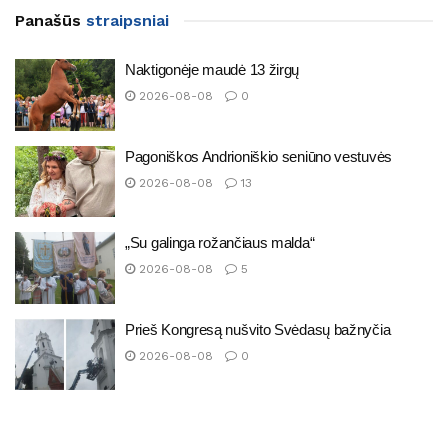
Panašūs
straipsniai
Naktigonėje maudė 13 žirgų
2026-08-08
0
Pagoniškos Andrioniškio seniūno vestuvės
2026-08-08
13
„Su galinga rožančiaus malda“
2026-08-08
5
Prieš Kongresą nušvito Svėdasų bažnyčia
2026-08-08
0