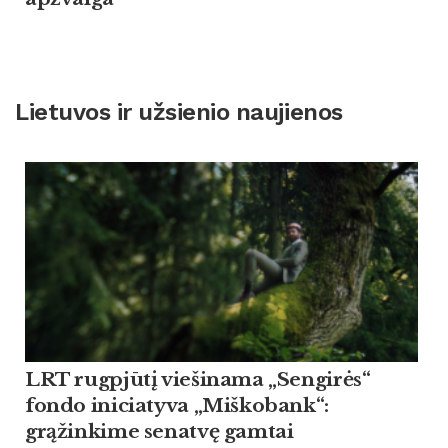
Lietuvos ir užsienio naujienos
LRT rugpjūtį viešinama „Sengirės“
fondo iniciatyva „Miškobank“:
grąžinkime senatvę gamtai