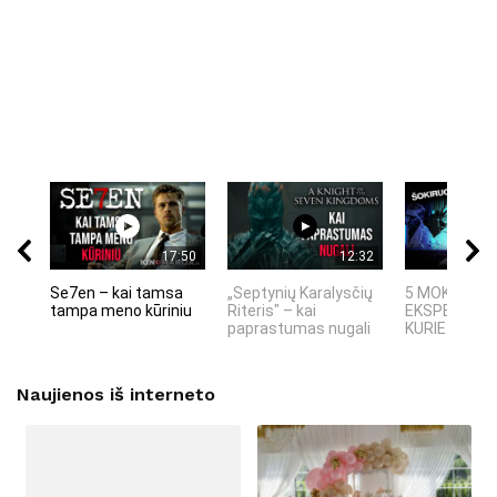
17:50
12:32
Se7en – kai tamsa
„Septynių Karalysčių
5 MOKSLINIA
tampa meno kūriniu
Riteris" – kai
EKSPERIMEN
paprastumas nugali
KURIE SUKRĖT
Naujienos iš interneto