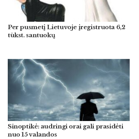
Per pusmetį Lietuvoje įregistruota 6,2
tūkst. santuokų
Sinoptikė: audringi orai gali prasidėti
nuo 15 valandos