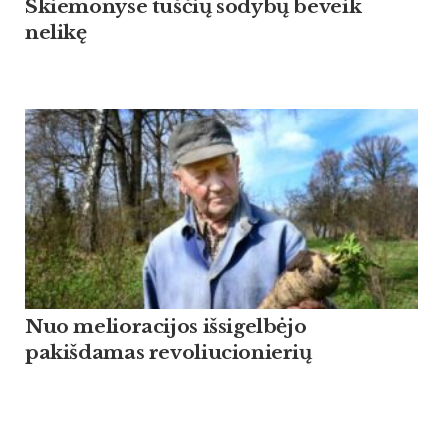
Skiemonyse tuščių sodybų beveik
nelikę
Nuo melioracijos išsigelbėjo
pakišdamas revoliucionierių