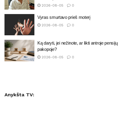
2026-08-05
0
Vyras smurtavo prieš moterį
2026-08-05
0
Ką daryti, jei nežinote, ar likti antroje pensijų
pakopoje?
2026-08-05
0
Anykšta TV: