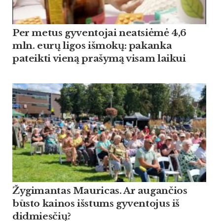
Per metus gyventojai neatsiėmė 4,6
mln. eurų ligos išmokų: pakanka
pateikti vieną prašymą visam laikui
Žygimantas Mauricas. Ar augančios
būsto kainos išstums gyventojus iš
didmiesčių?