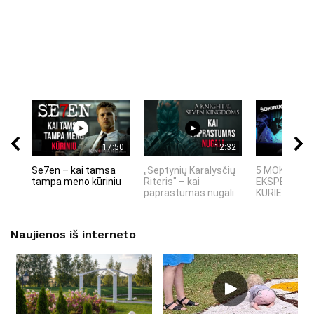
17:50
12:32
Se7en – kai tamsa
„Septynių Karalysčių
5 MOKSLINIA
tampa meno kūriniu
Riteris" – kai
EKSPERIMEN
paprastumas nugali
KURIE SUKRĖT
Naujienos iš interneto