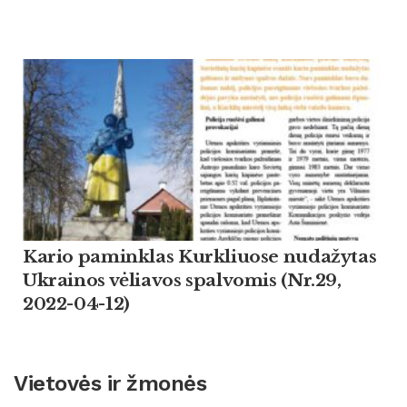
Kario paminklas Kurkliuose nudažytas
Ukrainos vėliavos spalvomis (Nr.29,
2022-04-12)
Vietovės ir žmonės