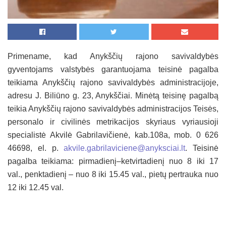
Primename, kad Anykščių rajono savivaldybės
gyventojams valstybės garantuojama teisinė pagalba
teikiama Anykščių rajono savivaldybės administracijoje,
adresu J. Biliūno g. 23, Anykščiai. Minėtą teisinę pagalbą
teikia Anykščių rajono savivaldybės administracijos Teisės,
personalo ir civilinės metrikacijos skyriaus vyriausioji
specialistė Akvilė Gabrilavičienė, kab.108a, mob. 0 626
46698, el. p.
akvile.gabrilaviciene@anyksciai.lt
. Teisinė
pagalba teikiama: pirmadienį–ketvirtadienį nuo 8 iki 17
val., penktadienį – nuo 8 iki 15.45 val., pietų pertrauka nuo
12 iki 12.45 val.