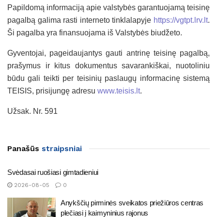
Papildomą informaciją apie valstybės garantuojamą teisinę
pagalbą galima rasti interneto tinklalapyje
https://vgtpt.lrv.lt
.
Ši pagalba yra finansuojama iš Valstybės biudžeto.
Gyventojai, pageidaujantys gauti antrinę teisinę pagalbą,
prašymus ir kitus dokumentus savarankiškai, nuotoliniu
būdu gali teikti per teisinių paslaugų informacinę sistemą
TEISIS, prisijungę adresu
www.teisis.lt
.
Užsak. Nr. 591
Panašūs
straipsniai
Svėdasai ruošiasi gimtadieniui
2026-08-05
0
Anykščių pirminės sveikatos priežiūros centras
plečiasi į kaimyninius rajonus