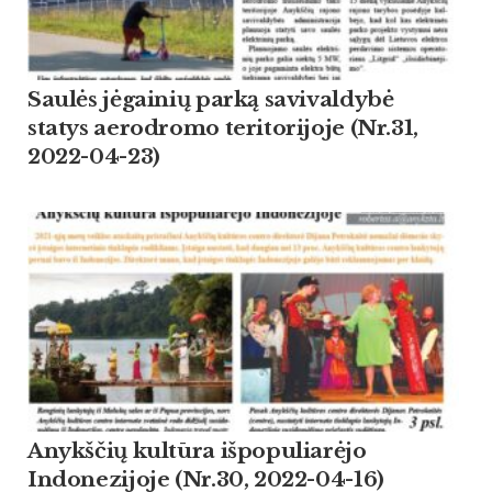
Saulės jėgainių parką savivaldybė
statys aerodromo teritorijoje (Nr.31,
2022-04-23)
Anykščių kultūra išpopuliarėjo
Indonezijoje (Nr.30, 2022-04-16)