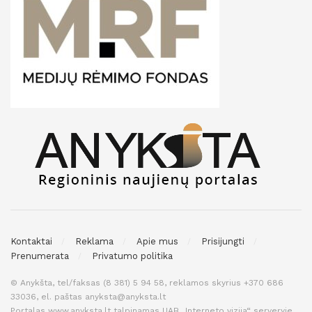
Kontaktai
Reklama
Apie mus
Prisijungti
Prenumerata
Privatumo politika
© Anykšta, tel/faksas (8 381) 5 94 58, reklamos skyrius +370 686
33036, el. paštas anyksta@anyksta.lt
Portalas www.anyksta.lt talpinamas UAB „Interneto vizija“ serveryje