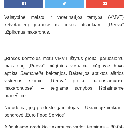
Valstybinė maisto ir veterinarijos tarnyba (VMVT)
ketvirtadienį pranešė iš rinkos atšaukianti „Reeva“
užpilamus makaronus.
„Rinkos kontrolės metu VMVT ištyrus greitai paruošiamų
makaronų „Reeva“ mėginius viename mėginyje buvo
aptikta
Salmonella
bakterijos. Bakterijos aptiktos aštrios
vištienos skonio „Reeva“ greitai paruošiamuose
makaronuose“, – teigiama tarnybos išplatintame
pranešime.
Nurodoma, jog produkto gamintojas – Ukrainoje veikianti
bendrovė „Euro Food Service“.
Atšaukiamo produkto tinkamumo vartoti terminas – 30-04-