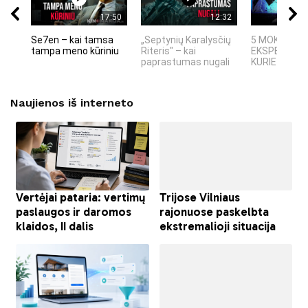
17:50
12:32
Se7en – kai tamsa
„Septynių Karalysčių
5 MOKSLINIA
tampa meno kūriniu
Riteris" – kai
EKSPERIMEN
paprastumas nugali
KURIE SUKRĖT
Naujienos iš interneto