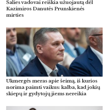
Šalies vadovai reiškia užuojautą dėl
Kazimiros Danutės Prunskienės
mirties
Ukmergės meras apie šeimą, iš kurios
norima paimti vaikus: kalba, kad jokių
skiepų ir gydytojų jiems nereikia