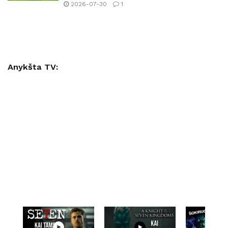
2026-07-30
1
Anykšta TV: