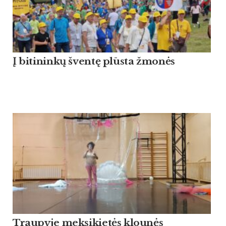
Į bitininkų šventę plūsta žmonės
Traupyje meksikietės klounės