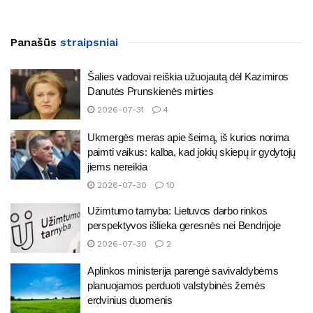
Panašūs
straipsniai
Šalies vadovai reiškia užuojautą dėl Kazimiros
Danutės Prunskienės mirties
2026-07-31
4
Ukmergės meras apie šeimą, iš kurios norima
paimti vaikus: kalba, kad jokių skiepų ir gydytojų
jiems nereikia
2026-07-30
10
Užimtumo tarnyba: Lietuvos darbo rinkos
perspektyvos išlieka geresnės nei Bendrijoje
2026-07-30
2
Aplinkos ministerija parengė savivaldybėms
planuojamos perduoti valstybinės žemės
erdvinius duomenis