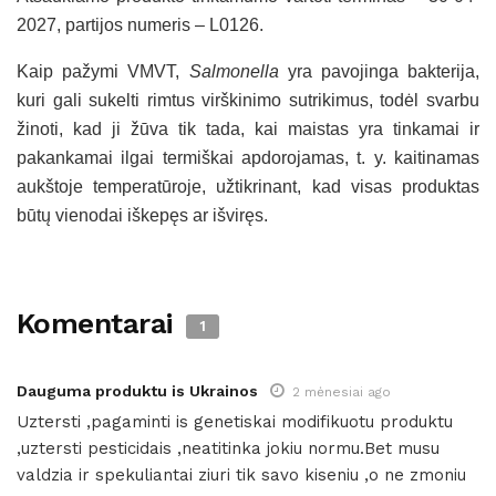
2027, partijos numeris – L0126.
Kaip pažymi VMVT,
Salmonella
yra pavojinga bakterija,
kuri gali sukelti rimtus virškinimo sutrikimus, todėl svarbu
žinoti, kad ji žūva tik tada, kai maistas yra tinkamai ir
pakankamai ilgai termiškai apdorojamas, t. y. kaitinamas
aukštoje temperatūroje, užtikrinant, kad visas produktas
būtų vienodai iškepęs ar išviręs.
Komentarai
1
Dauguma produktu is Ukrainos
2 mėnesiai ago
Uztersti ,pagaminti is genetiskai modifikuotu produktu
,uztersti pesticidais ,neatitinka jokiu normu.Bet musu
valdzia ir spekuliantai ziuri tik savo kiseniu ,o ne zmoniu