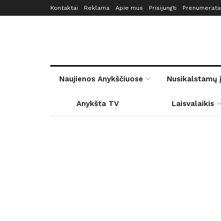
Kontaktai
Reklama
Apie mus
Prisijungti
Prenumerata
Naujienos Anykščiuose
Nusikalstamų 
Anykšta TV
Laisvalaikis