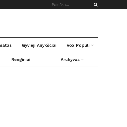
rmatas
Gyvieji Anykščiai
Vox Populi
Renginiai
Archyvas