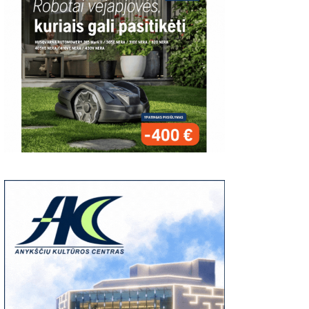
atsiliepimas
lietuvių vyskupo
tėviškė