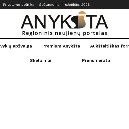
Privatumo politika
Šeštadienis, 1 rugpjūčio, 2026
įvykių apžvalga
Premium Anykšta
Aukštaitiškas fo
Skelbimai
Prenumerata