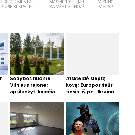
EKSPERIMENTAI,
MASINĖ 1910-ŲJŲ
MĮSLINGA GAMTOS
KURIE SUKRĖTĖ...
BAIMĖS PSICHOZĖ
PASLAPTIS