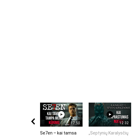
17:50
12:32
Se7en – kai tamsa
„Septynių Karalysčių