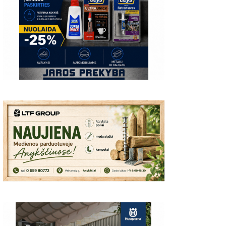
00
06:37
03:19
S:
Giedriaus Šiukščiaus
Latavėnai: pasaulio
Traupis 2 vide