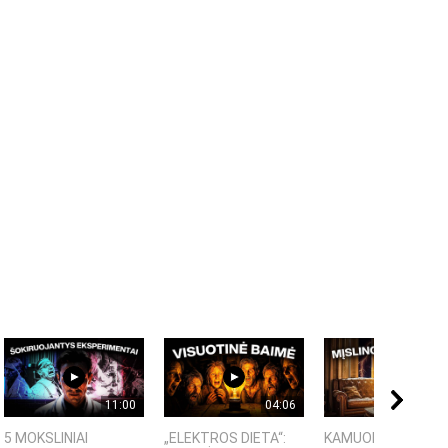
11:00
04:06
09:
5 MOKSLINIAI
„ELEKTROS DIETA“:
KAMUOLINIS ŽAIBA