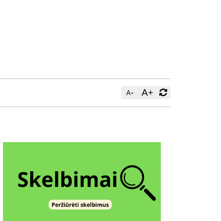
-
A
+
A