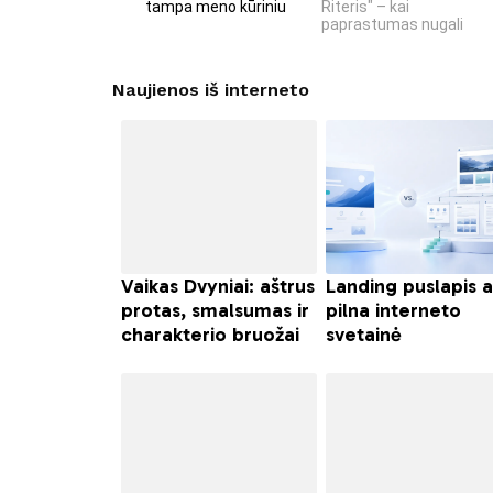
tampa meno kūriniu
Riteris" – kai
paprastumas nugali
Naujienos iš interneto