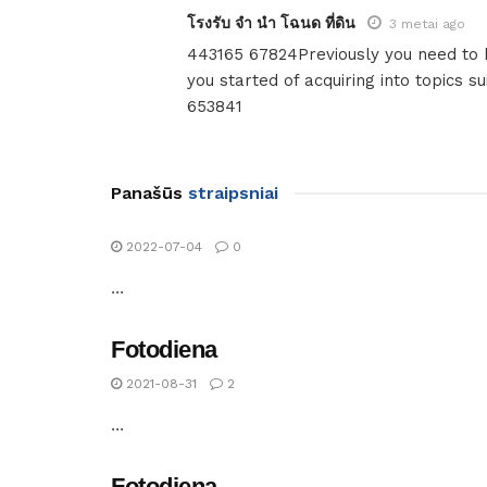
โรงรับ จํา นํา โฉนด ที่ดิน
3 metai ago
443165 67824Previously you need to h
you started of acquiring into topics s
653841
Panašūs
straipsniai
2022-07-04
0
...
Fotodiena
2021-08-31
2
...
Fotodiena