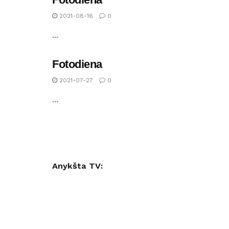
2021-08-16
0
...
Fotodiena
2021-07-27
0
...
Anykšta TV: