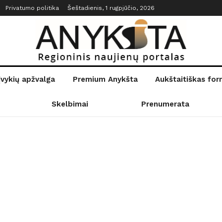
Privatumo politika
Šeštadienis, 1 rugpjūčio, 2026
įvykių apžvalga
Premium Anykšta
Aukštaitiškas fo
Skelbimai
Prenumerata