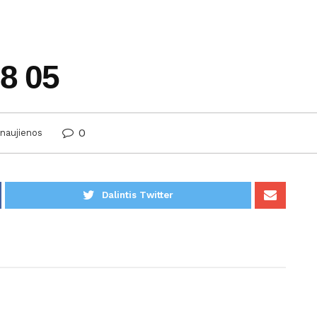
08 05
0
naujienos
Dalintis Twitter