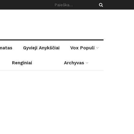
rmatas
Gyvieji Anykščiai
Vox Populi
Renginiai
Archyvas