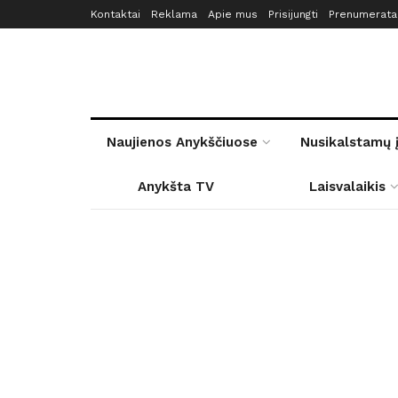
Kontaktai
Reklama
Apie mus
Prisijungti
Prenumerata
Naujienos Anykščiuose
Nusikalstamų 
Anykšta TV
Laisvalaikis