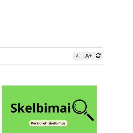
-
A
+
A