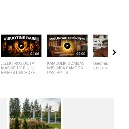
04:06
09:00
06:
„ELEKTROS DIETA“:
KAMUOLINIS ŽAIBAS:
Giedriaus Šiukščia
MASINĖ 1910-ŲJŲ
MĮSLINGA GAMTOS
atsiliepimas
BAIMĖS PSICHOZĖ
PASLAPTIS