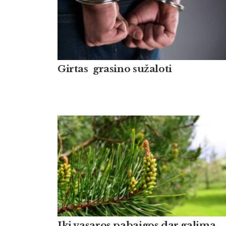
Girtas grasino sužaloti
Iki vasaros pabaigos dar galima