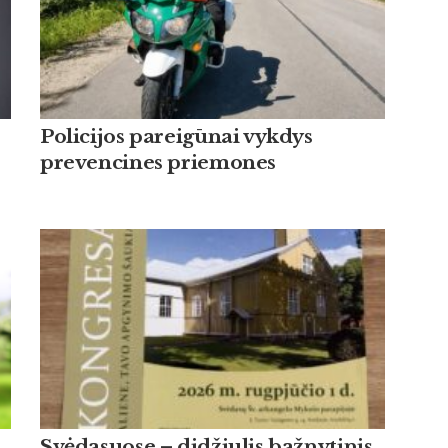
Policijos pareigūnai vykdys
prevencines priemones
Svėdasuose – didžiulis bažnytinis