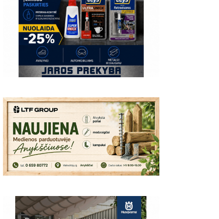
37
03:19
00:44
us
Latavėnai: pasaulio
Traupis 2 video
Traupis video
lietuvių vyskupo
tėviškė