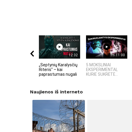
12:32
11:00
„Septynių Karalysčių
5 MOKSLINIAI
Riteris" – kai
EKSPERIMENTAI,
paprastumas nugali
KURIE SUKRĖTĖ...
Naujienos iš interneto