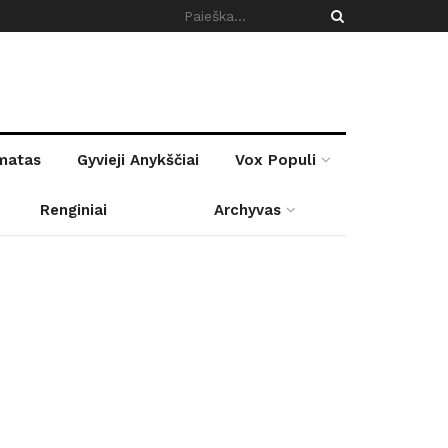
rmatas
Gyvieji Anykščiai
Vox Populi
Renginiai
Archyvas