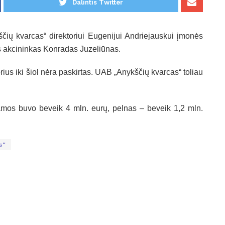
Dalintis Twitter
ų kvarcas“ direktoriui Eugenijui Andriejauskui įmonės
s akcininkas Konradas Juzeliūnas.
us iki šiol nėra paskirtas. UAB „Anykščių kvarcas“ toliau
mos buvo beveik 4 mln. eurų, pelnas – beveik 1,2 mln.
s“