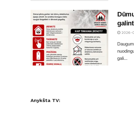
Dūmų 
galin
2026-
Dauguma
nuoding
gali...
Anykšta TV: