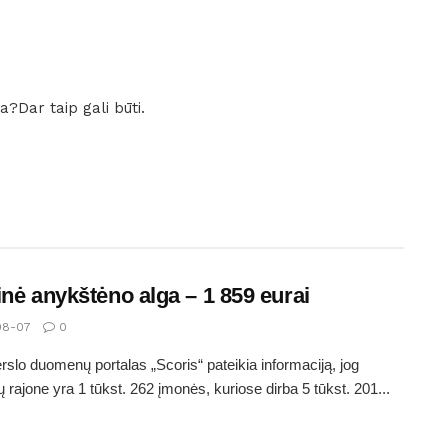
?Dar taip gali būti.
inė anykštėno alga – 1 859 eurai
08-07
0
erslo duomenų portalas „Scoris“ pateikia informaciją, jog
 rajone yra 1 tūkst. 262 įmonės, kuriose dirba 5 tūkst. 201...