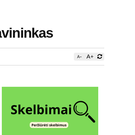
avininkas
-
A
+
A