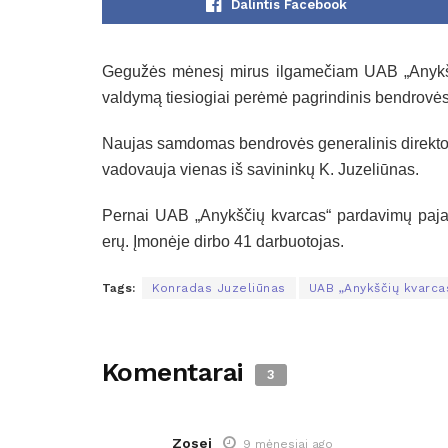
Dalintis Facebook
Gegužės mėnesį mirus ilgamečiam UAB „Anykšči
valdymą tiesiogiai perėmė pagrindinis bendrovė
Naujas samdomas bendrovės generalinis direktori
vadovauja vienas iš savininkų K. Juzeliūnas.
Pernai UAB „Anykščių kvarcas“ pardavimų paja
erų. Įmonėje dirbo 41 darbuotojas.
Tags:
Konradas Juzeliūnas
UAB „Anykščių kvarca
Komentarai
3
Zosei
9 mėnesiai ago