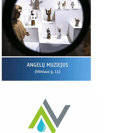
00
06:37
03:19