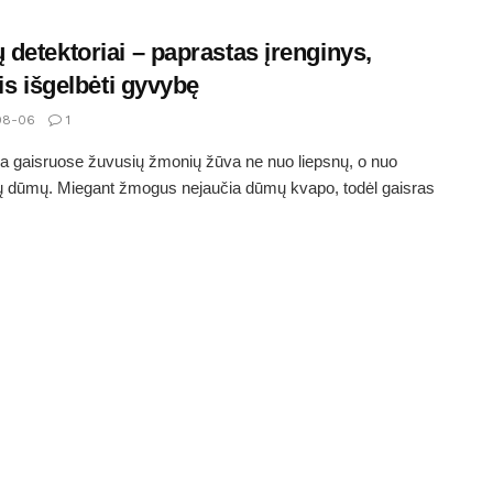
detektoriai – paprastas įrenginys,
tis išgelbėti gyvybę
08-06
1
 gaisruose žuvusių žmonių žūva ne nuo liepsnų, o nuo
ų dūmų. Miegant žmogus nejaučia dūmų kvapo, todėl gaisras