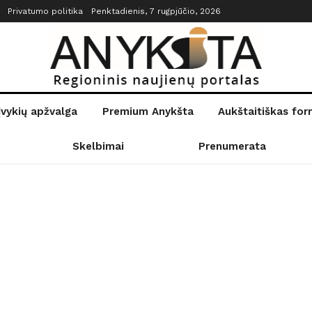
Privatumo politika
Penktadienis, 7 rugpjūčio, 2026
įvykių apžvalga
Premium Anykšta
Aukštaitiškas fo
Skelbimai
Prenumerata