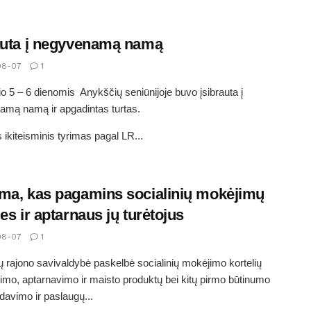
auta į negyvenamą namą
08-07
1
o 5 – 6 dienomis Anykščių seniūnijoje buvo įsibrauta į
mą namą ir apgadintas turtas.
 ikiteisminis tyrimas pagal LR...
ma, kas pagamins socialinių mokėjimų
les ir aptarnaus jų turėtojus
08-07
1
 rajono savivaldybė paskelbė socialinių mokėjimo kortelių
mo, aptarnavimo ir maisto produktų bei kitų pirmo būtinumo
šdavimo ir paslaugų...