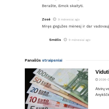
Berašte, išmok skaityti.
Zosė
9 mėnesiai ago
Miręs gegužes mėnesį ir dar vadovauja
Smėlis
9 mėnesiai ago
Panašūs
straipsniai
Vidut
2026-
Atvirų v
Anykščių