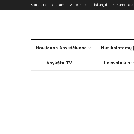
Kontaktai
Reklama
Apie mus
Prisijungti
Prenumerata
Naujienos Anykščiuose
Nusikalstamų 
Anykšta TV
Laisvalaikis