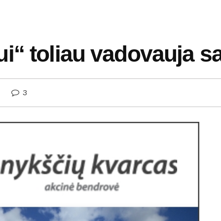
i“ toliau vadovauja s
3