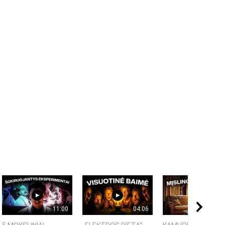
11:00
04:06
09: