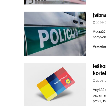
Įsibr
2026-
Rugpjūči
negyvena
Pradėtas
Ieško
korte
2026-
Anykščių
pagamini
prekių i