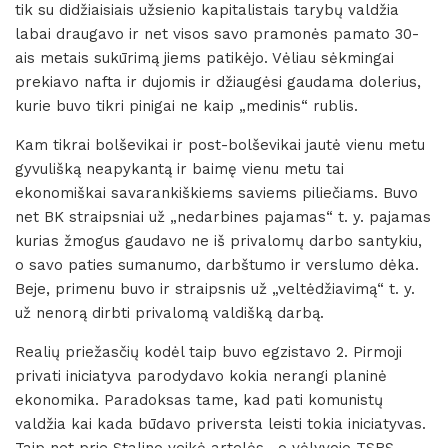
tik su didžiaisiais užsienio kapitalistais tarybų valdžia
labai draugavo ir net visos savo pramonės pamato 30-
ais metais sukūrimą jiems patikėjo. Vėliau sėkmingai
prekiavo nafta ir dujomis ir džiaugėsi gaudama dolerius,
kurie buvo tikri pinigai ne kaip „medinis“ rublis.
Kam tikrai bolševikai ir post-bolševikai jautė vienu metu
gyvulišką neapykantą ir baimę vienu metu tai
ekonomiškai savarankiškiems saviems piliečiams. Buvo
net BK straipsniai už „nedarbines pajamas“ t. y. pajamas
kurias žmogus gaudavo ne iš privalomų darbo santykiu,
o savo paties sumanumo, darbštumo ir verslumo dėka.
Beje, primenu buvo ir straipsnis už „veltėdžiavimą“ t. y.
už nenorą dirbti privalomą valdišką darbą.
Realių priežasčių kodėl taip buvo egzistavo 2. Pirmoji
privati iniciatyva parodydavo kokia nerangi planinė
ekonomika. Paradoksas tame, kad pati komunistų
valdžia kai kada būdavo priversta leisti tokia iniciatyvas.