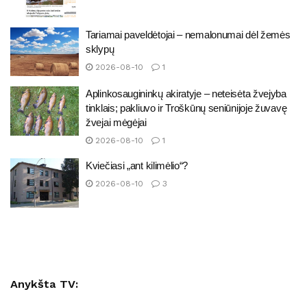
Tariamai paveldėtojai – nemalonumai dėl žemės
sklypų
2026-08-10
1
Aplinkosaugininkų akiratyje – neteisėta žvejyba
tinklais; pakliuvo ir Troškūnų seniūnijoje žuvavę
žvejai mėgėjai
2026-08-10
1
Kviečiasi „ant kilimėlio“?
2026-08-10
3
Anykšta TV: