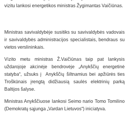
vizitu lankosi energetikos ministras Žygimantas Vaičiūnas.
Ministras savivaldybėje susitiks su savivaldybės vadovais
ir savivaldybės administracijos specialistais, bendraus su
vietos verslininkais.
Vizito metu ministras Ž.Vaičiūnas taip pat lankysis
uždarojoje akcinėje bendrovėje „Anykščių energetinė
statyba“, užsuks į Anykščių šiltnamius bei apžiūrės ties
Troškūnais įrengtą didžiausią saulės elektrinių parką
Baltijos šalyse.
Ministras Anykščiuose lankosi Seimo nario Tomo Tomilino
(Demokratų sąjunga „Vardan Lietuvos“) iniciatyva.