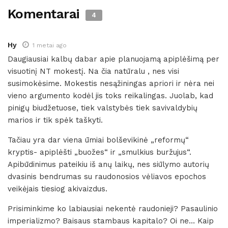
Komentarai
4
Hy
1 metai ago
Daugiausiai kalbų dabar apie planuojamą apiplėšimą per
visuotinį NT mokestį. Na čia natūralu , nes visi
susimokėsime. Mokestis nesąžiningas apriori ir nėra nei
vieno argumento kodėl jis toks reikalingas. Juolab, kad
pinigų biudžetuose, tiek valstybės tiek savivaldybių
marios ir tik spėk taškyti.
Tačiau yra dar viena ūmiai bolševikinė „reformų“
kryptis- apiplėšti „buožes“ ir „smulkius buržujus“.
Apibūdinimus pateikiu iš anų laikų, nes siūlymo autorių
dvasinis bendrumas su raudonosios vėliavos epochos
veikėjais tiesiog akivaizdus.
Prisiminkime ko labiausiai nekentė raudonieji? Pasaulinio
imperializmo? Baisaus stambaus kapitalo? Oi ne… Kaip