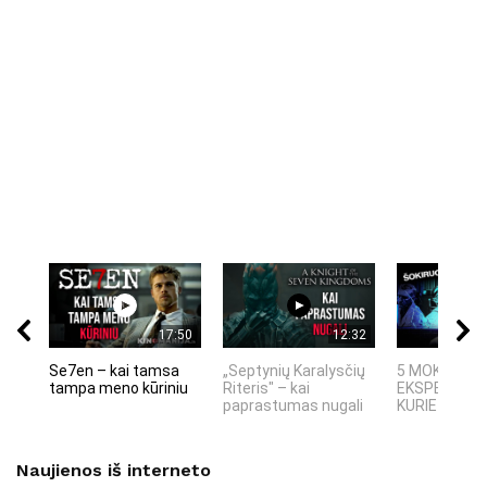
17:50
12:32
Se7en – kai tamsa
„Septynių Karalysčių
5 MOKSLINIA
tampa meno kūriniu
Riteris" – kai
EKSPERIMEN
paprastumas nugali
KURIE SUKRĖT
Naujienos iš interneto