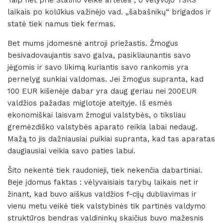
Taip net prie Stalino veikė artelės , o vėlyvojo TSRS
laikais po kolūkius važinėjo vad. „šabašnikų“ brigados ir
statė tiek namus tiek fermas.
Bet mums įdomesnė antroji priežastis. Žmogus
besivadovaujantis savo galva, pasikliaunantis savo
jėgomis ir savo likimą kuriantis savo rankomis yra
pernelyg sunkiai valdomas. Jei žmogus supranta, kad
100 EUR kišenėje dabar yra daug geriau nei 200EUR
valdžios pažadas miglotoje ateityje. Iš esmės
ekonomiškai laisvam žmogui valstybės, o tiksliau
gremėzdiško valstybės aparato reikia labai nedaug.
Mažą to jis dažniausiai puikiai supranta, kad tas aparatas
daugiausiai veikia savo paties labui.
Šito nekentė tiek raudonieji, tiek nekenčia dabartiniai.
Beje įdomus faktas : vėlyvaisiais tarybų laikais net ir
žinant, kad buvo aiškus valdžios f-cijų dubliavimas ir
vienu metu veikė tiek valstybinės tik partinės valdymo
struktūros bendras valdininkų skaičius buvo mažesnis