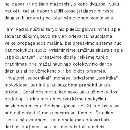
nei dabar. Ir ne šiaip mažesnis , o kone dvigubai. Suku
patikėti, tačiau dabar valdiškuose įstaigose mirksta
daugiau biurokratų nei planinės ekonomikos laikais.
Tam, kad išmušti iš tarybinio piliečio galvos mintis apie
savarankiškumą buvo ne vien prievarta naudojama.
Veikė propagandos mašina, bei dresavimo sistema nuo
pat mokyklos suolo. Prisiminkime amžinus siužetus apie
„spekuliantus“ . Dresavime didelę reikšmę turėjo
pratinimas prie mažai naudingo kolektyvinio darbo
dažniausiai be užmokesčio ir be jokios prasmės.
Privalomi „subotnikai“ įmonėse, privaloma „praktika“
mokyklose. Bet ir čia jau sugebėta pranokti laikus
tarybų . Gerai prisimenu, kad savo laiku už mokyklos
praktiką , kurios metu mes tvarkėme ( sakyčiau
naikinome) miesto želdynus gavau net 24 rublius. Visai
neblogi pinigai 12 metų pacaniukui tuomet. Šiandien
„socialinės valandos“ tai nemokamas prievartinis
darbas, kurį neatlikus net mokytis toliau neleis.