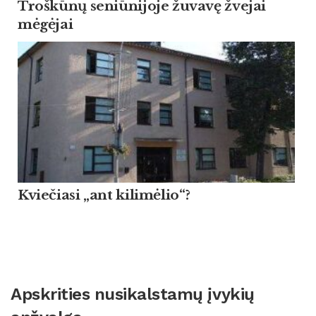
Troškūnų seniūnijoje žuvavę žvejai
mėgėjai
Kviečiasi „ant kilimėlio“?
Apskrities nusikalstamų įvykių