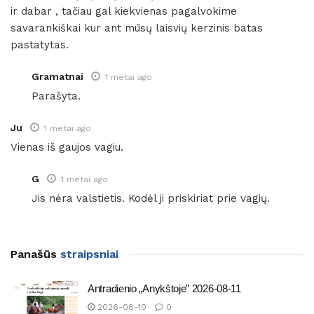
ir dabar , tačiau gal kiekvienas pagalvokime
savarankiškai kur ant mūsų laisvių kerzinis batas
pastatytas.
Gramatnai
1 metai ago
Parašyta.
Ju
1 metai ago
Vienas iš gaujos vagiu.
G
1 metai ago
Jis nėra valstietis. Kodėl ji priskiriat prie vagių.
Panašūs
straipsniai
Antradienio „Anykštoje” 2026-08-11
2026-08-10
0