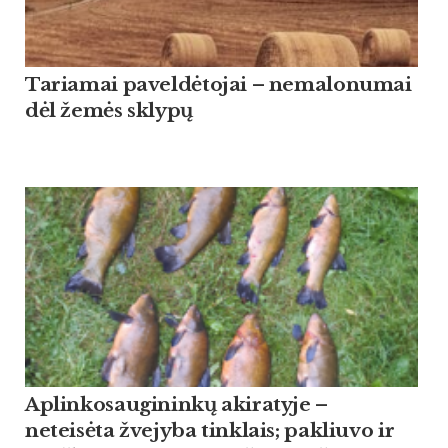
Tariamai paveldėtojai – nemalonumai
dėl žemės sklypų
Aplinkosaugininkų akiratyje –
neteisėta žvejyba tinklais; pakliuvo ir