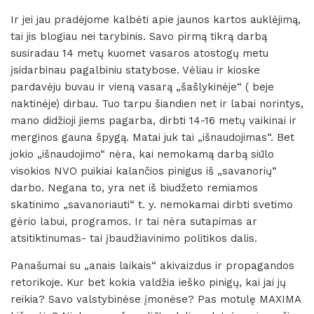
Ir jei jau pradėjome kalbėti apie jaunos kartos auklėjimą,
tai jis blogiau nei tarybinis. Savo pirmą tikrą darbą
susiradau 14 metų kuomet vasaros atostogų metu
įsidarbinau pagalbiniu statybose. Vėliau ir kioske
pardavėju buvau ir vieną vasarą „šašlykinėje“ ( beje
naktinėje) dirbau. Tuo tarpu šiandien net ir labai norintys,
mano didžioji jiems pagarba, dirbti 14-16 metų vaikinai ir
merginos gauna špygą. Matai juk tai „išnaudojimas“. Bet
jokio „išnaudojimo“ nėra, kai nemokamą darbą siūlo
visokios NVO puikiai kalančios pinigus iš „savanorių“
darbo. Negana to, yra net iš biudžeto remiamos
skatinimo „savanoriauti“ t. y. nemokamai dirbti svetimo
gėrio labui, programos. Ir tai nėra sutapimas ar
atsitiktinumas- tai įbaudžiavinimo politikos dalis.
Panašumai su „anais laikais“ akivaizdus ir propagandos
retorikoje. Kur bet kokia valdžia ieško pinigų, kai jai jų
reikia? Savo valstybinėse įmonėse? Pas motulę MAXIMA