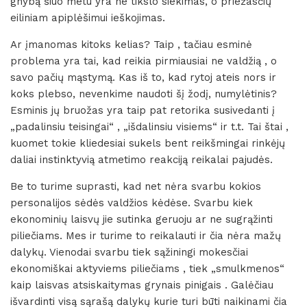
gnybą šiuo metu yra ne tikslo siekimas, o priežasčių
eiliniam apiplėšimui ieškojimas.
Ar įmanomas kitoks kelias? Taip , tačiau esminė
problema yra tai, kad reikia pirmiausiai ne valdžią , o
savo pačių mąstymą. Kas iš to, kad rytoj ateis nors ir
koks plebso, nevenkime naudoti šį žodį, numylėtinis?
Esminis jų bruožas yra taip pat retorika susivedanti į
„padalinsiu teisingai“ , „išdalinsiu visiems“ ir t.t. Tai štai ,
kuomet tokie kliedesiai sukels bent reikšmingai rinkėjų
daliai instinktyvią atmetimo reakciją reikalai pajudės.
Be to turime suprasti, kad net nėra svarbu kokios
personalijos sėdės valdžios kėdėse. Svarbu kiek
ekonominių laisvų jie sutinka geruoju ar ne sugrąžinti
piliečiams. Mes ir turime to reikalauti ir čia nėra mažų
dalykų. Vienodai svarbu tiek sąžiningi mokesčiai
ekonomiškai aktyviems piliečiams , tiek „smulkmenos“
kaip laisvas atsiskaitymas grynais pinigais . Galėčiau
išvardinti visą sąrašą dalykų kurie turi būti naikinami čia