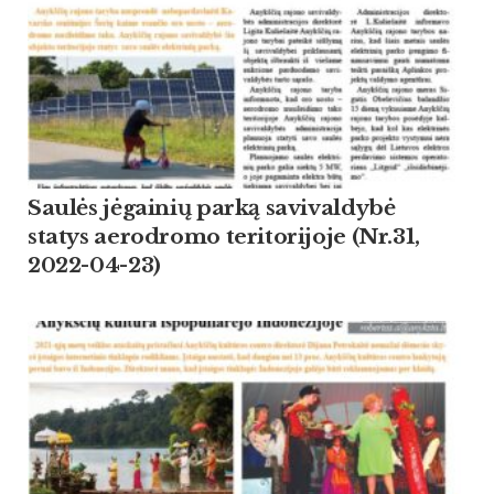
Saulės jėgainių parką savivaldybė
statys aerodromo teritorijoje (Nr.31,
2022-04-23)