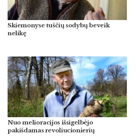
Skiemonyse tuščių sodybų beveik
nelikę
Nuo melioracijos išsigelbėjo
pakišdamas revoliucionierių