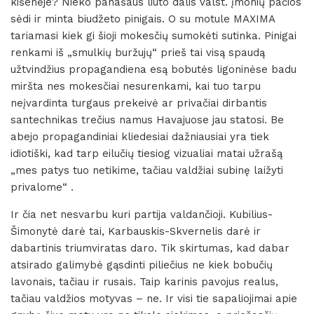
kišenėje? Nieko panašaus liūto dalis valst. įmonių pačios
sėdi ir minta biudžeto pinigais. O su motule MAXIMA
tariamasi kiek gi šioji mokesčių sumokėti sutinka. Pinigai
renkami iš „smulkių buržujų“ prieš tai visą spaudą
užtvindžius propagandiena esą bobutės ligoninėse badu
miršta nes mokesčiai nesurenkami, kai tuo tarpu
neįvardinta turgaus prekeivė ar privačiai dirbantis
santechnikas trečius namus Havajuose jau statosi. Be
abejo propagandiniai kliedesiai dažniausiai yra tiek
idiotiški, kad tarp eilučių tiesiog vizualiai matai užrašą
„mes patys tuo netikime, tačiau valdžiai subinę laižyti
privalome“ .
Ir čia net nesvarbu kuri partija valdančioji. Kubilius-
Šimonytė darė tai, Karbauskis-Skvernelis darė ir
dabartinis triumviratas daro. Tik skirtumas, kad dabar
atsirado galimybė gąsdinti piliečius ne kiek bobučių
lavonais, tačiau ir rusais. Taip karinis pavojus realus,
tačiau valdžios motyvas – ne. Ir visi tie sapaliojimai apie