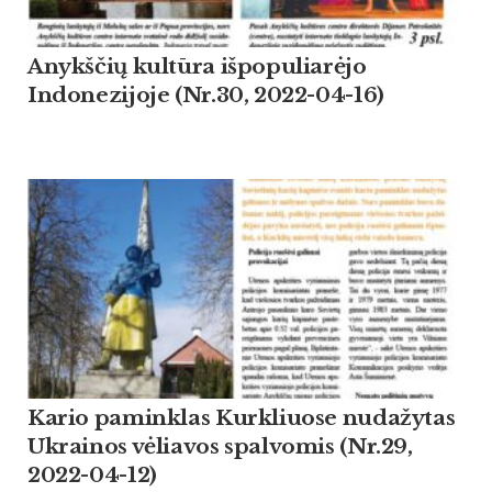
Anykščių kultūra išpopuliarėjo
Indonezijoje (Nr.30, 2022-04-16)
Kario paminklas Kurkliuose nudažytas
Ukrainos vėliavos spalvomis (Nr.29,
2022-04-12)