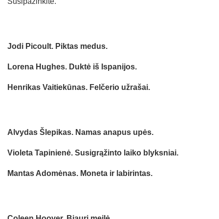
Susipažinkite.
Jodi Picoult. Piktas medus.
Lorena Hughes. Duktė iš Ispanijos.
Henrikas Vaitiekūnas. Felčerio užrašai.
Alvydas Šlepikas. Namas anapus upės.
Violeta Tapinienė. Susigrąžinto laiko blyksniai.
Mantas Adomėnas. Moneta ir labirintas.
Coleen Hoover. Bjauri meilė.