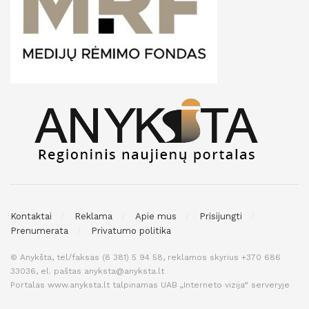
Kontaktai
Reklama
Apie mus
Prisijungti
Prenumerata
Privatumo politika
© Anykšta, tel/faksas (8 381) 5 94 58, reklamos skyrius +370 686
33036, el. paštas anyksta@anyksta.lt
Portalas www.anyksta.lt talpinamas UAB „Interneto vizija“ serveryje