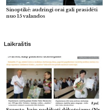
Sinoptikė: audringi orai gali prasidėti
nuo 15 valandos
Laikraštis
Svarsto, kaip padėkoti dėkotojams (Nr.