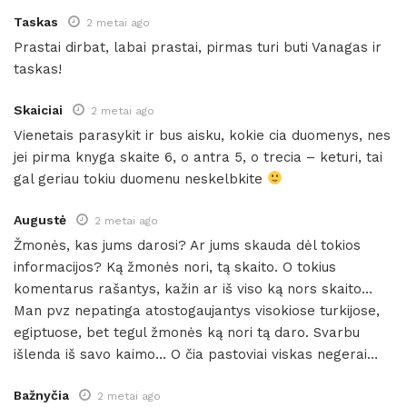
Taskas
2 metai ago
Prastai dirbat, labai prastai, pirmas turi buti Vanagas ir
taskas!
Skaiciai
2 metai ago
Vienetais parasykit ir bus aisku, kokie cia duomenys, nes
jei pirma knyga skaite 6, o antra 5, o trecia – keturi, tai
gal geriau tokiu duomenu neskelbkite
Augustė
2 metai ago
Žmonės, kas jums darosi? Ar jums skauda dėl tokios
informacijos? Ką žmonės nori, tą skaito. O tokius
komentarus rašantys, kažin ar iš viso ką nors skaito…
Man pvz nepatinga atostogaujantys visokiose turkijose,
egiptuose, bet tegul žmonės ką nori tą daro. Svarbu
išlenda iš savo kaimo… O čia pastoviai viskas negerai…
Bažnyčia
2 metai ago