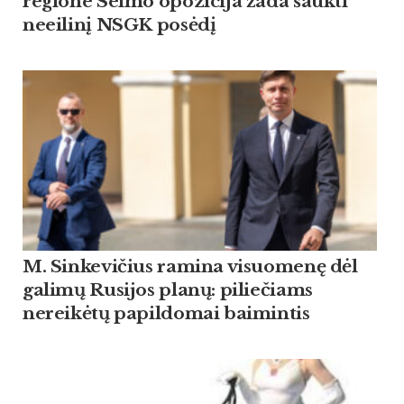
regione Seimo opozicija žada šaukti
neeilinį NSGK posėdį
M. Sinkevičius ramina visuomenę dėl
galimų Rusijos planų: piliečiams
nereikėtų papildomai baimintis