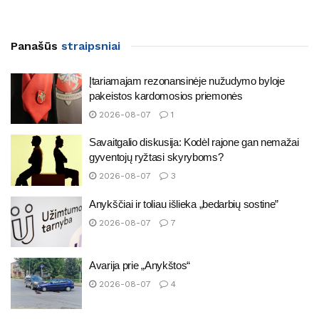
Panašūs
straipsniai
Įtariamajam rezonansinėje nužudymo byloje
pakeistos kardomosios priemonės
2026-08-07
1
Savaitgalio diskusija: Kodėl rajone gan nemažai
gyventojų ryžtasi skyryboms?
2026-08-07
3
Anykščiai ir toliau išlieka „bedarbių sostine”
2026-08-07
7
Avarija prie „Anykštos“
2026-08-07
4