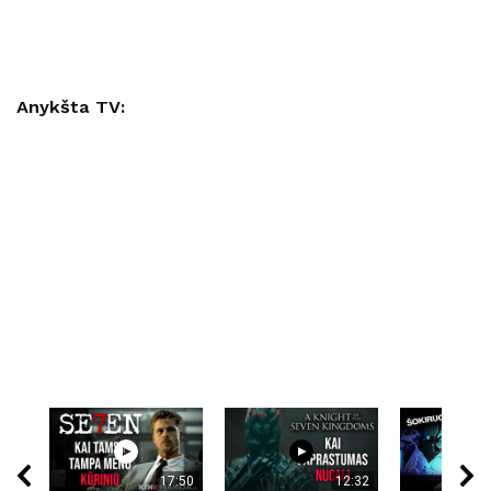
Anykšta TV:
17:50
12:32