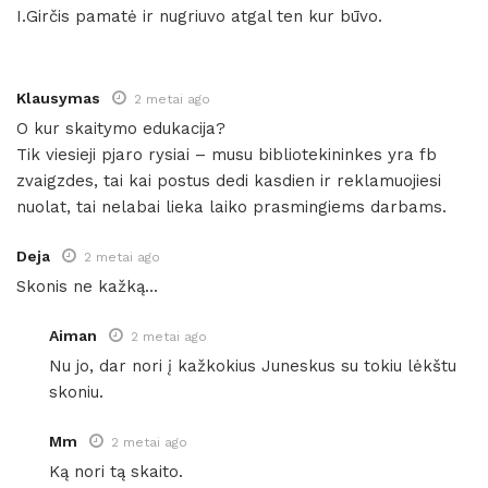
I.Girčis pamatė ir nugriuvo atgal ten kur būvo.
Klausymas
2 metai ago
O kur skaitymo edukacija?
Tik viesieji pjaro rysiai – musu bibliotekininkes yra fb
zvaigzdes, tai kai postus dedi kasdien ir reklamuojiesi
nuolat, tai nelabai lieka laiko prasmingiems darbams.
Deja
2 metai ago
Skonis ne kažką…
Aiman
2 metai ago
Nu jo, dar nori į kažkokius Juneskus su tokiu lėkštu
skoniu.
Mm
2 metai ago
Ką nori tą skaito.