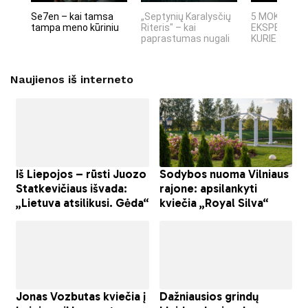
Se7en – kai tamsa
„Septynių Karalysčių
5 MOKSLINIA
tampa meno kūriniu
Riteris" – kai
EKSPERIMEN
paprastumas nugali
KURIE SUKRĖT
Naujienos iš interneto