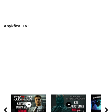
Anykšta TV:
17:50
12:32