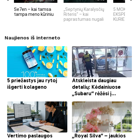
Se7en – kai tamsa
„Septynių Karalysčių
5 MOKSLINIA
tampa meno kūriniu
Riteris" – kai
EKSPERIMEN
paprastumas nugali
KURIE SUKRĖT
Naujienos iš interneto