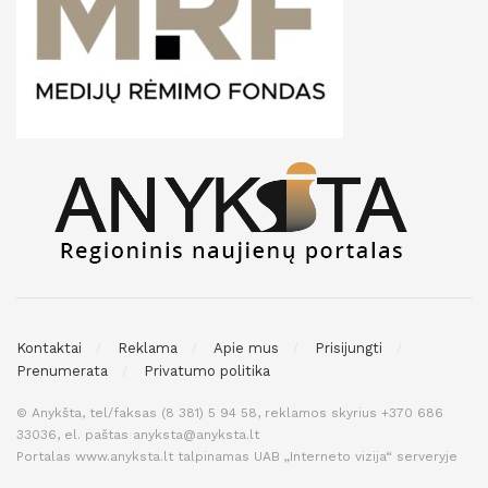
Kontaktai
Reklama
Apie mus
Prisijungti
Prenumerata
Privatumo politika
© Anykšta, tel/faksas (8 381) 5 94 58, reklamos skyrius +370 686
33036, el. paštas anyksta@anyksta.lt
Portalas www.anyksta.lt talpinamas UAB „Interneto vizija“ serveryje