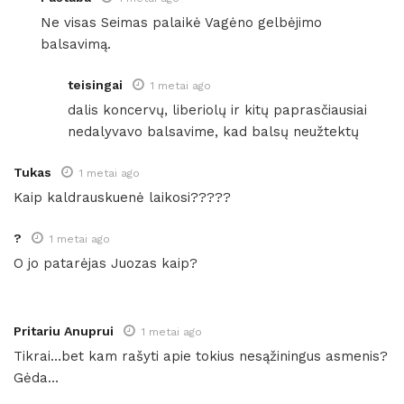
Ne visas Seimas palaikė Vagėno gelbėjimo
balsavimą.
teisingai
1 metai ago
dalis koncervų, liberiolų ir kitų paprasčiausiai
nedalyvavo balsavime, kad balsų neužtektų
Tukas
1 metai ago
Kaip kaldrauskuenė laikosi?????
?
1 metai ago
O jo patarėjas Juozas kaip?
Pritariu Anuprui
1 metai ago
Tikrai…bet kam rašyti apie tokius nesąžiningus asmenis?
Gėda…