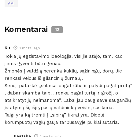
VMI
Komentarai
12
Ku
1 metai ago
Tokia jų egzistavimo ideologija. Visi jie atėjo, tam, kad
jiems gyventi būtų geriau.
Žmonės į valdžią nerenka kuklių, sąžiningų, dorų. Jie
renkasi veidus iš gliancinių žurnalų.
Senoji patarkė ,,sutinka pagal rūbą ir palydi pagal protą”
, dabar skamba taip, ,,renka pagal turtą ir grožį, o
atsikratyt jų neîmanoma”. Labai jau daug save saugančių
įstatymų ši, išjrypusių valdininkų veislė, susikuria.
Taigi yra ką tremti į ,,sibirą” tikrai yra. Didelė
korumpuotų vagių gauja tarpusavyje puikiai sutaria.
Pastaba
1 metai ago