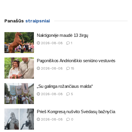
Panašūs
straipsniai
Naktigonėje maudė 13 žirgų
2026-08-08
1
Pagoniškos Andrioniškio seniūno vestuvės
2026-08-08
15
„Su galinga rožančiaus malda“
2026-08-08
5
Prieš Kongresą nušvito Svėdasų bažnyčia
2026-08-08
0