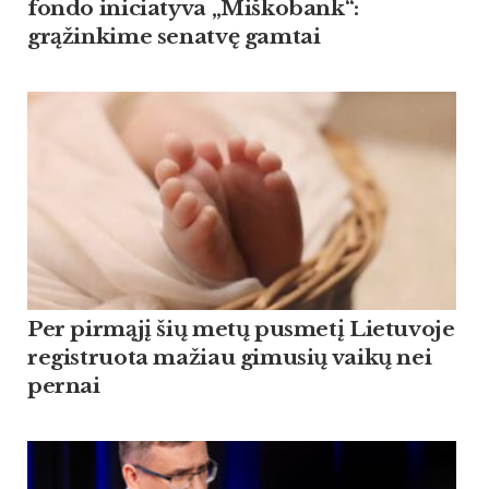
fondo iniciatyva „Miškobank“:
grąžinkime senatvę gamtai
Per pirmąjį šių metų pusmetį Lietuvoje
registruota mažiau gimusių vaikų nei
pernai