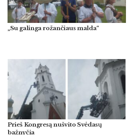
„Su galinga rožančiaus malda“
Prieš Kongresą nušvito Svėdasų
bažnyčia