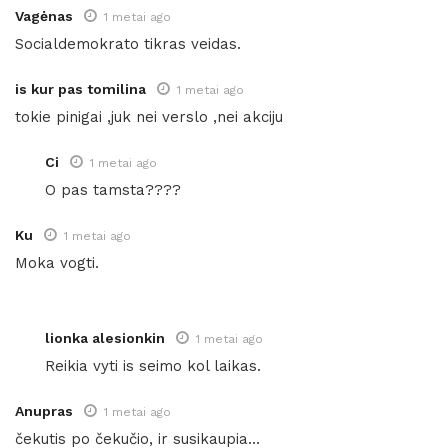
Vagėnas
1 metai ago
Socialdemokrato tikras veidas.
is kur pas tomilina
1 metai ago
tokie pinigai ,juk nei verslo ,nei akciju
Ci
1 metai ago
O pas tamsta????
Ku
1 metai ago
Moka vogti.
lionka alesionkin
1 metai ago
Reikia vyti is seimo kol laikas.
Anupras
1 metai ago
čekutis po čekučio, ir susikaupia…