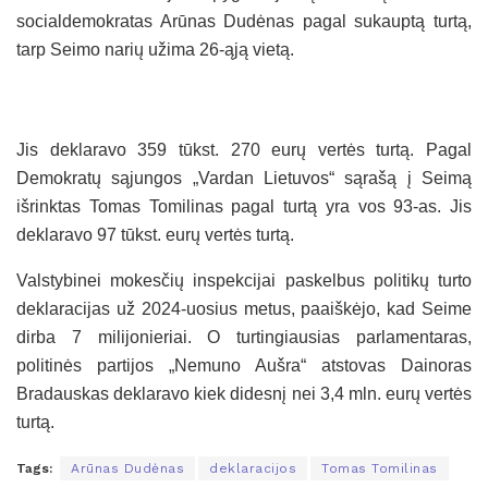
socialdemokratas Arūnas Dudėnas pagal sukauptą turtą,
tarp Seimo narių užima 26-ąją vietą.
Jis deklaravo 359 tūkst. 270 eurų vertės turtą. Pagal
Demokratų sąjungos „Vardan Lietuvos“ sąrašą į Seimą
išrinktas Tomas Tomilinas pagal turtą yra vos 93-as. Jis
deklaravo 97 tūkst. eurų vertės turtą.
Valstybinei mokesčių inspekcijai paskelbus politikų turto
deklaracijas už 2024-uosius metus, paaiškėjo, kad Seime
dirba 7 milijonieriai. O turtingiausias parlamentaras,
politinės partijos „Nemuno Aušra“ atstovas Dainoras
Bradauskas deklaravo kiek didesnį nei 3,4 mln. eurų vertės
turtą.
Tags:
Arūnas Dudėnas
deklaracijos
Tomas Tomilinas