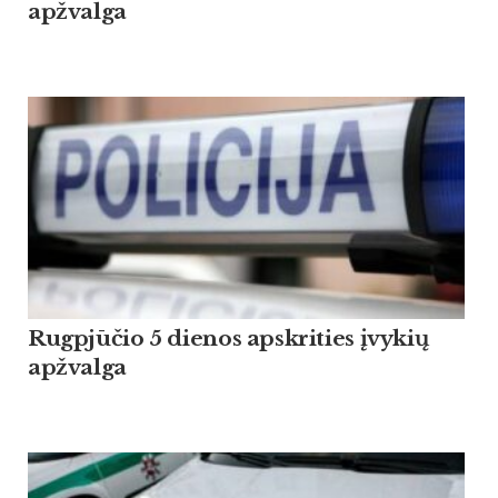
apžvalga
Rugpjūčio 5 dienos apskrities įvykių
apžvalga