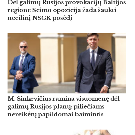
Dėl galimų Rusijos provokacijų Baltijos
regione Seimo opozicija žada šaukti
neeilinį NSGK posėdį
M. Sinkevičius ramina visuomenę dėl
galimų Rusijos planų: piliečiams
nereikėtų papildomai baimintis