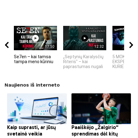
17:50
12:32
Se7en – kai tamsa
„Septynių Karalysčių
5 MOKSLINIA
tampa meno kūriniu
Riteris" – kai
EKSPERIMEN
paprastumas nugali
KURIE SUKRĖT
Naujienos iš interneto