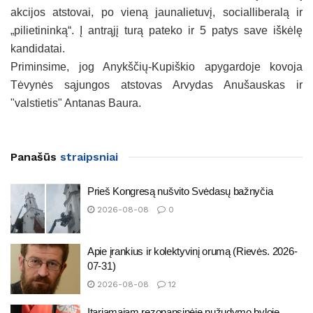
akcijos atstovai, po vieną jaunalietuvį, socialliberalą ir
„pilietininką“. Į antrąjį turą pateko ir 5 patys save iškėlę
kandidatai.
Priminsime, jog Anykščių-Kupiškio apygardoje kovoja
Tėvynės sąjungos atstovas Arvydas Anušauskas ir
"valstietis" Antanas Baura.
Panašūs
straipsniai
Prieš Kongresą nušvito Svėdasų bažnyčia
2026-08-08
0
Apie įrankius ir kolektyvinį orumą (Rievės. 2026-
07-31)
2026-08-08
12
Įtariamajam rezonansinėje nužudymo byloje