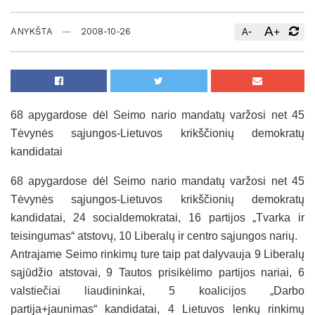
A
-
+
ANYKŠTA
2008-10-26
A
68 apygardose dėl Seimo nario mandatų varžosi net 45
Tėvynės sąjungos-Lietuvos krikščionių demokratų
kandidatai
68 apygardose dėl Seimo nario mandatų varžosi net 45
Tėvynės sąjungos-Lietuvos krikščionių demokratų
kandidatai, 24 socialdemokratai, 16 partijos „Tvarka ir
teisingumas“ atstovų, 10 Liberalų ir centro sąjungos narių.
Antrajame Seimo rinkimų ture taip pat dalyvauja 9 Liberalų
sąjūdžio atstovai, 9 Tautos prisikėlimo partijos nariai, 6
valstiečiai liaudininkai, 5 koalicijos „Darbo
partija+jaunimas“ kandidatai, 4 Lietuvos lenkų rinkimų