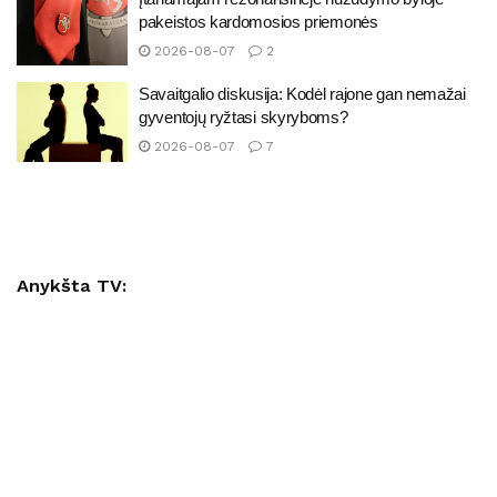
pakeistos kardomosios priemonės
2026-08-07
2
Savaitgalio diskusija: Kodėl rajone gan nemažai
gyventojų ryžtasi skyryboms?
2026-08-07
7
Anykšta TV: