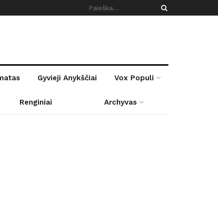
rmatas
Gyvieji Anykščiai
Vox Populi
Renginiai
Archyvas