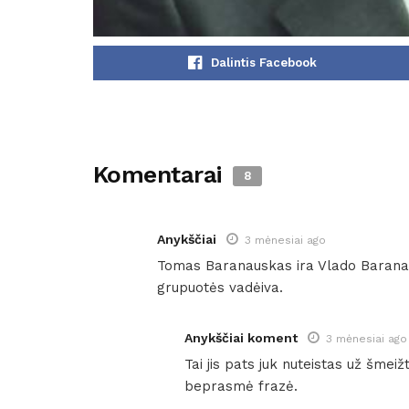
Dalintis Facebook
Komentarai
8
Anykščiai
3 mėnesiai ago
Tomas Baranauskas ira Vlado Baranaus
grupuotės vadėiva.
Anykščiai koment
3 mėnesiai ago
Tai jis pats juk nuteistas už šmeižtą
beprasmė frazė.