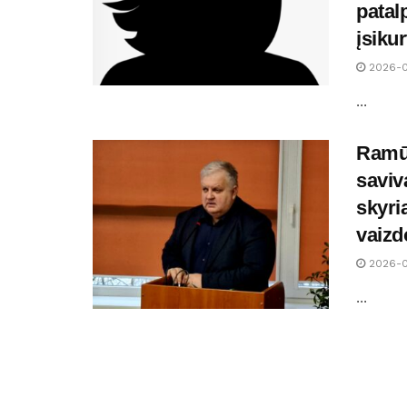
patal
įsiku
2026-0
...
Ramū
saviv
skyri
vaizd
2026-0
...