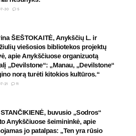
7-30
5
ina ŠEŠTOKAITĖ, Anykščių L. ir
žiulių viešosios bibliotekos projektų
ė, apie Anykščiuose organizuotą
valį „Devilstone“: „Manau, „Devilstone“
ino norą turėti kitokios kultūros.“
7-21
11
 STANČIKIENĖ, buvusio „Sodros“
to Anykščiuose šeimininkė, apie
jamas jo patalpas: „Ten yra rūsio