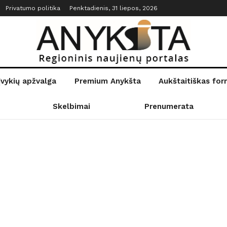
Privatumo politika
Penktadienis, 31 liepos, 2026
įvykių apžvalga
Premium Anykšta
Aukštaitiškas fo
Skelbimai
Prenumerata