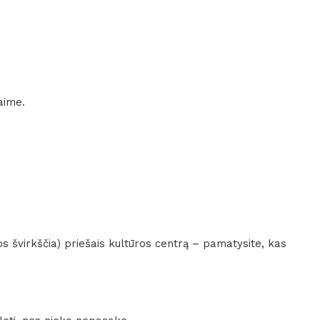
aime.
os švirkščia) priešais kultūros centrą – pamatysite, kas