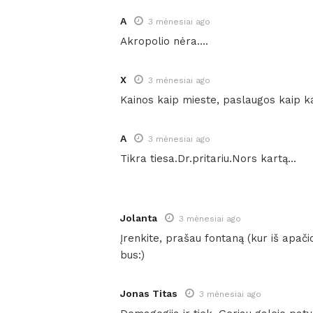
A
3 mėnesiai ago
Akropolio nėra….
X
3 mėnesiai ago
Kainos kaip mieste, paslaugos kaip k
A
3 mėnesiai ago
Tikra tiesa.Dr.pritariu.Nors kartą…
Jolanta
3 mėnesiai ago
Įrenkite, prašau fontaną (kur iš apači
bus:)
Jonas Titas
3 mėnesiai ago