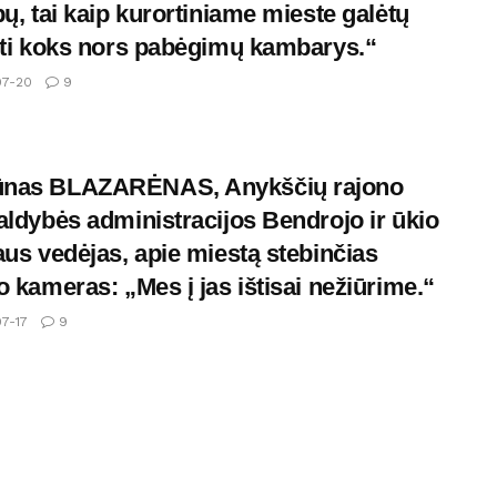
pų, tai kaip kurortiniame mieste galėtų
rti koks nors pabėgimų kambarys.“
7-20
9
nas BLAZARĖNAS, Anykščių rajono
aldybės administracijos Bendrojo ir ūkio
aus vedėjas, apie miestą stebinčias
o kameras: „Mes į jas ištisai nežiūrime.“
7-17
9