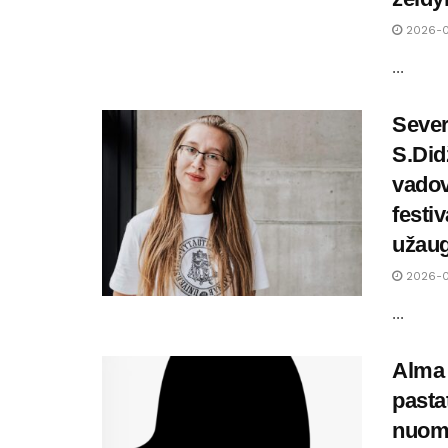
2026-0
...
Sever
S.Did
vadov
festi
užaug
2026-0
...
Alma
pasta
nuomo