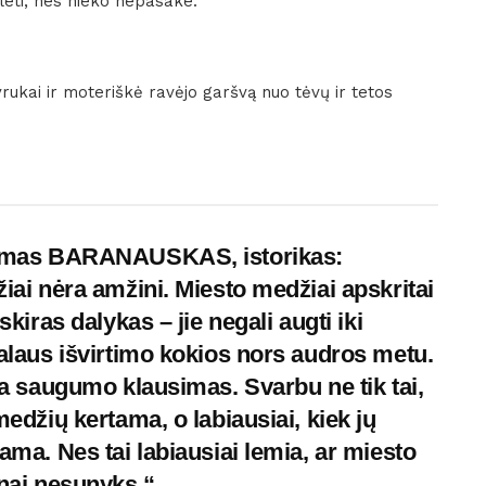
yleti, nes nieko nepasake.
vyrukai ir moteriškė ravėjo garšvą nuo tėvų ir tetos
omas BARANAUSKAS, istorikas:
iai nėra amžini. Miesto medžiai apskritai
skiras dalykas – jie negali augti iki
alaus išvirtimo kokios nors audros metu.
ra saugumo klausimas. Svarbu ne tik tai,
medžių kertama, o labiausiai, kiek jų
ama. Nes tai labiausiai lemia, ar miesto
nai nesunyks.“