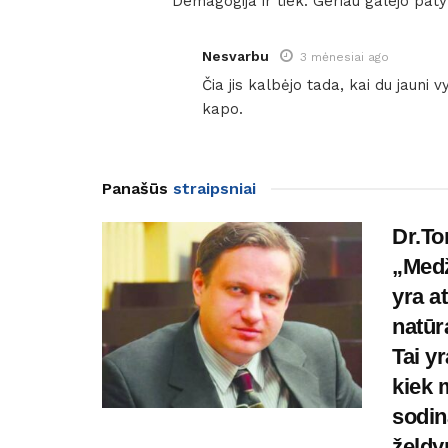
Demagogija ir tiek. Geriau galejo pat
Nesvarbu
3 mėnesiai ago
Čia jis kalbėjo tada, kai du jauni 
kapo.
Panašūs
straipsniai
Dr.T
„Medž
yra at
natūr
Tai y
kiek 
sodin
želdy