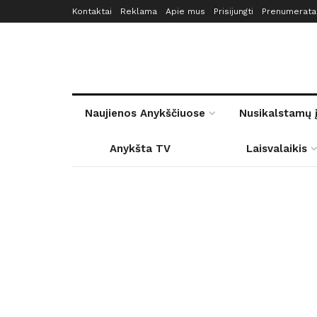
Kontaktai
Reklama
Apie mus
Prisijungti
Prenumerata
Naujienos Anykščiuose
Nusikalstamų 
Anykšta TV
Laisvalaikis