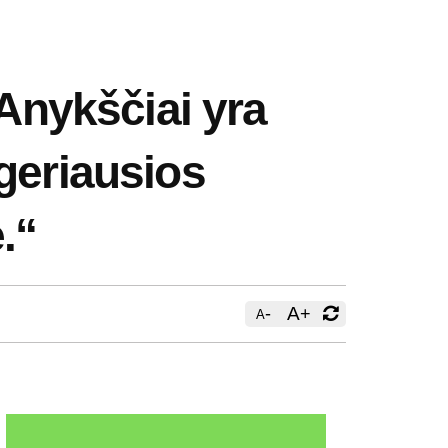
nykščiai yra
geriausios
.“
-
A
+
A