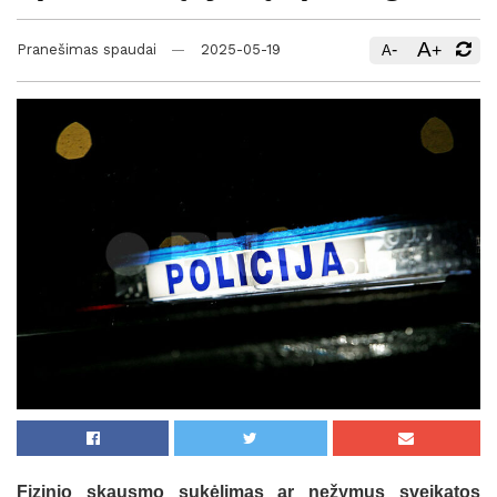
A
-
+
Pranešimas spaudai
2025-05-19
A
Fizinio skausmo sukėlimas ar nežymus sveikatos