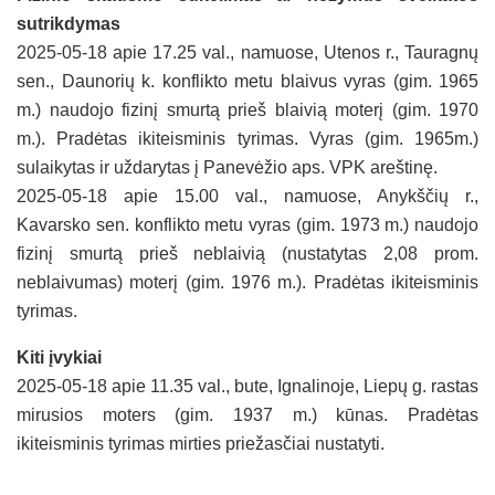
sutrikdymas
2025-05-18 apie 17.25 val., namuose, Utenos r., Tauragnų
sen., Daunorių k. konflikto metu blaivus vyras (gim. 1965
m.) naudojo fizinį smurtą prieš blaivią moterį (gim. 1970
m.). Pradėtas ikiteisminis tyrimas. Vyras (gim. 1965m.)
sulaikytas ir uždarytas į Panevėžio aps. VPK areštinę.
2025-05-18 apie 15.00 val., namuose, Anykščių r.,
Kavarsko sen. konflikto metu vyras (gim. 1973 m.) naudojo
fizinį smurtą prieš neblaivią (nustatytas 2,08 prom.
neblaivumas) moterį (gim. 1976 m.). Pradėtas ikiteisminis
tyrimas.
Kiti įvykiai
2025-05-18 apie 11.35 val., bute, Ignalinoje, Liepų g. rastas
mirusios moters (gim. 1937 m.) kūnas. Pradėtas
ikiteisminis tyrimas mirties priežasčiai nustatyti.