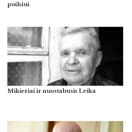
poilsiui
Mikieriai ir nuostabusis Leika