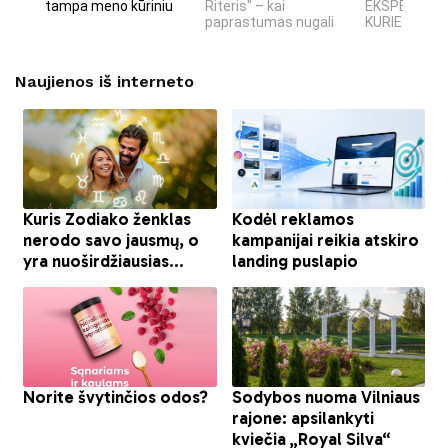
tampa meno kūriniu
Riteris" – kai
EKSPERIMEN
paprastumas nugali
KURIE SUKRĖT
Naujienos iš interneto