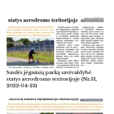
Saulės jėgainių parką savivaldybė
statys aerodromo teritorijoje (Nr.31,
2022-04-23)