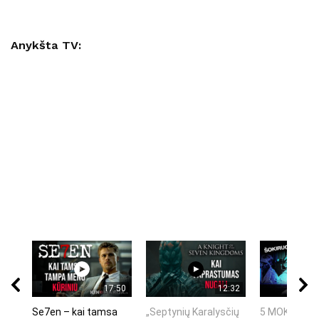
Anykšta TV:
17:50
12:32
Se7en – kai tamsa
„Septynių Karalysčių
5 MOKSLINIA