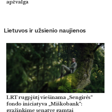
apžvalga
Lietuvos ir užsienio naujienos
LRT rugpjūtį viešinama „Sengirės“
fondo iniciatyva „Miškobank“:
grąžinkime senatvę gamtai