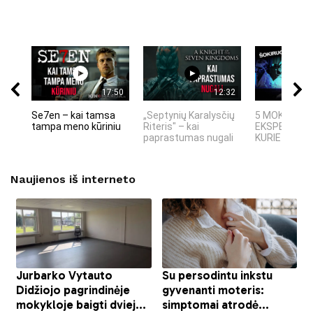
17:50
12:32
Se7en – kai tamsa
„Septynių Karalysčių
5 MOKSLINIA
tampa meno kūriniu
Riteris" – kai
EKSPERIMEN
paprastumas nugali
KURIE SUKRĖT
Naujienos iš interneto