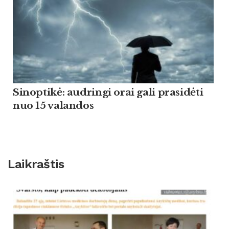
Sinoptikė: audringi orai gali prasidėti
nuo 15 valandos
Laikraštis