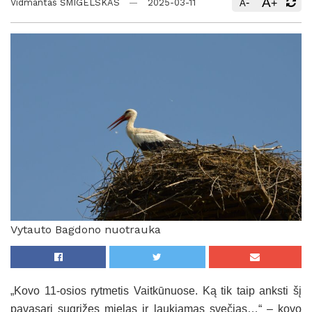
A
-
+
Vidmantas ŠMIGELSKAS
2025-03-11
A
Vytauto Bagdono nuotrauka
„Kovo 11-osios rytmetis Vaitkūnuose. Ką tik taip anksti šį
pavasarį sugrįžęs mielas ir laukiamas svečias…“ – kovo