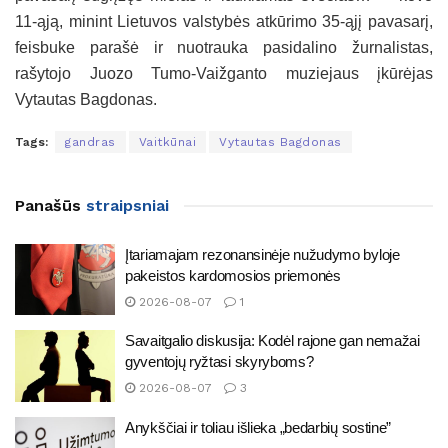
11-ąją, minint Lietuvos valstybės atkūrimo 35-ąjį pavasarį,
feisbuke parašė ir nuotrauka pasidalino žurnalistas,
rašytojo Juozo Tumo-Vaižganto muziejaus įkūrėjas
Vytautas Bagdonas.
Tags:
gandras
Vaitkūnai
Vytautas Bagdonas
Panašūs
straipsniai
Įtariamajam rezonansinėje nužudymo byloje
pakeistos kardomosios priemonės
2026-08-07
1
Savaitgalio diskusija: Kodėl rajone gan nemažai
gyventojų ryžtasi skyryboms?
2026-08-07
3
Anykščiai ir toliau išlieka „bedarbių sostine”